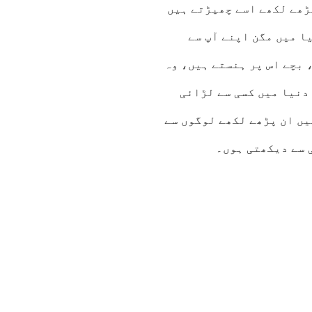
پڑھے لکھے اسے چھیڑتے ہیں
ا میں مگن اپنے آپ سے
 بچے اس پر ہنستے ہیں، وہ
دنیا میں کسی سے لڑائی
یں ان پڑھے لکھے لوگوں سے
ی سے دیکھتی ہوں۔