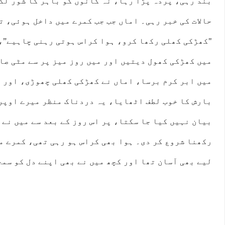
بند رہی، پردہ پڑا رہا، نہ کانوں کو باہر کا شور لگ
حالات کی خبر رہی۔ اماں جب جب کمرے میں داخل ہوئی، ت
"کھڑکی کھلی رکھا کرو، ہوا کراس ہوتی رہنی چاہیے”،
میں کھڑکی کھول دیتیں اور میں روز میز پر سے مٹی صا
میں ابر کرم برسا، اماں نے کھڑکی کھلی چھوڑی، اور م
بارش کا خوب لطف اٹھایا، یہ دردناک منظر میرے اوپر
بیان نہیں کیا جا سکتا، پر اس روز کے بعد سے میں نے
رکھنا شروع کر دی۔ ہوا بھی کراس ہو رہی تھی، کمرے م
لیے بھی آسان تھا اور کچھ میں نے بھی اپنے دل کو سمج