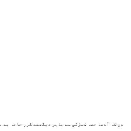
دن کا آدھا حصہ کھڑکی سے باہر دیکھتے گزر جاتا ہے. س