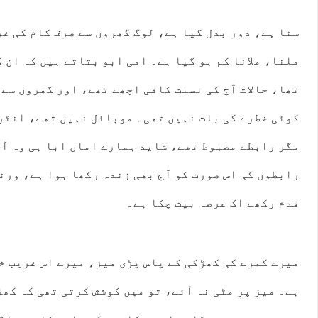
سنا ہے، دور بدل گیا ہے، لوگ گھروں سے صرف کام کی غر
ملنا، ملانا کم ہو گیا ہے۔ امی ابو بتاتے ہیں کہ ان 
تھا، حالات آج کی نسبت کافی اچھے تھے، اور گھروں سے
کوئی خطرے کی بات نہیں تھی۔ موبائل نہیں تھے، انٹر
مگر رابطے مضبوط تھے، شاید ہمارے اماں ابا ہی وہ آخ
رابطوں کی اس صورت کو آج بھی زندہ رکھا ہوا ہے، ورن
قدم رکھے اک عرصہ بیت چکا ہے۔
میرے کمرے کی کھڑکی کے پاس پڑی میز، میرے اس غریب خ
ہے۔ میز پر مٹی نہ آئے، تو میں کوشش کرتی تھی کہ کھ