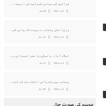
خواتین کی سیاسی شمولیت کی اہمیت اور فیصلہ سازی کے عمل میں فعال کردار
اگست 7, 2026
88 مناظر
وزیراعلیٰ پنجاب نے پینے کے پانی کی بوتل پر چارجز لگانے کی تجویز مستر دکر دی
اگست 6, 2026
113 مناظر
اسلام آباد ہائیکورٹ: ججز تعیناتی سمری منظور نہیں‌ ہونے کے خٌلاف فیصلہ محفوظ
اگست 6, 2026
95 مناظر
پنجاب میں‌بلدیاتی انتخابات کے لئے 12 ارب روپے سے زائد مختص کرنے کی منظوری
اگست 6, 2026
104 مناظر
موسم کی صورت حال