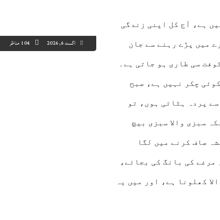
یں ہے، آج کل اپنی زندگی
اگست 6, 2026
104 مناظر
ے میں پڑے رہنے سے جان
وفت سی طاری ہو جاتی ہے۔
کوئی چکر نہیں ہے، صبح
5:00
16:00
17:00
18:00
19:00
20:00
21:00
22
سے پردہ ہٹاتی ہوں، تو
3°C
33°C
27°C
25°C
26°C
26°C
25°C
25
ہ سبزی والا سبزی بیچ
شہ صاف کرنے میں لگا
 مرغے کی بانگ کی بجائے،
لا کھلونا ہے، اور میں یہ