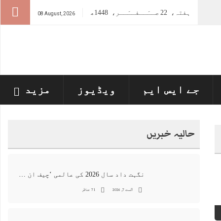
ہفتہ،
22
صــَــفــَــر،
1448ھ
08 August, 2026
جے ایس ایم
ویڈیوز
مزید
حالیہ خبریں
نگہت داد سال 2026 کی عالمی ‘چیف ان اے آئی 100’ فہرست میں شامل
اگست 7, 2026
71 مناظر