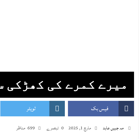
میرے کمرے کی کھڑکی س
فیس بک
ٹویٹر
مہ جبیں عابد
مارچ 1, 2025
0 تبصرے
699 مناظر