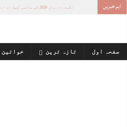
اہم خبریں
نگہت داد سال 2026 کی عالمی ‘چیف ان اے آئی 100’ فہرست میں شامل
خواتین کی سیاسی شمولیت کی اہمیت اور 
وزیراعلیٰ پنجاب نے پینے کے پانی کی بو
اسلام آباد ہائیکورٹ: ججز تعیناتی سمری 
پنجاب میں‌بلدیاتی انتخابات کے لئے 12 ارب روپے سے زائد مختص کرنے کی منظوری
صفحہ اول
تازہ ترین
خواتین