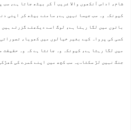
شام، اداس آنکھوں والا غریب آ کر بیٹھ جاتا ہے، سب 
کیونکہ وہ سب جیسا نہیں ہے، سامنے بیٹھ کر اپنی دنی
باتوں میں لگا رہتا ہے، لوگ اسے دیکھتے گزرتے ہیں ،
کسی کی پرواہ کیے بغیر خیالوں میں کھویا، تصوراتی 
میں لگا رہتا ہے، کیونکہ وہ جانتا ہے کہ وہ حقیقت م
جنگ نہیں لڑ سکتا..یہ سب کچھ میں اپنے کمرے کی کھڑک