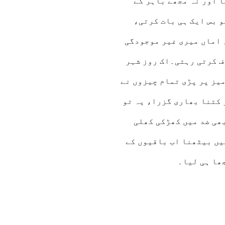
ا اور نہ مجھے باہر کے
و بس ایک ہی بات کرتی،
 اماں میری غیر موجودگی
ف کرتی رہتی۔اک روز شہر
یز پر پڑی تمام چیزوں نے
 کتنا بھاری گزرا، یہ تو
بھی ضد میں کھڑکی کھلی
یں بیٹھنا اب باقیوں کے
ھا ہی لیا۔