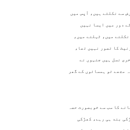
ض سے نکلتے ہیں، آپس میں
کے دور میں ایسا نہیں
 نکلنے میں، ٹہلنے میں،
نیٹ کا تصور نہیں تھا،
ری نسل ہیں جنہوں نے
ہ مجھے تو ہمسائوں کے گھر
انے کا سب سے خوبصورت حصہ
ڑکی بند ہی رہے، کھڑکی