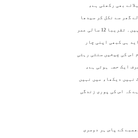
لائے بھی رکھتی ہے،
ے گھر سے نکل کر سیدھا
میرے کانوں میں لگ کر میرے دل کو بے چین کئے رکھتی ہیں۔ تقریبا 12 سالی عمر
ے شاید ہی کبھی اپنی چار
 اس کی چیخیں سنتی رہتی
رف ایک حصہ ہوتی ہے،
ک نہیں دیکھا، میں نہیں
ے کہ اس کی پوری زندگی
ھمبے کے پاس ہر دوسری