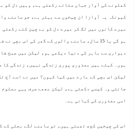
کھلونے کی آواز جہاں ستائے رکھتی ہے، وہیں دل کو بہ
کیونکہ یہ آوازا ان چیخوں سے بہتر ہے، جو سامنے وال
ہو گی یا 15 سال، سامنے والوں کے گھر کی اس بچی ن
دیواری سے باہر کی دنیا دیکھی ہو، لیکن میں صبح شام
ہوں۔ کہتے ہیں معذوری پوری زندگی نہیں، زندگی کا ص
لیکن اس بچی کے بارے میں کیا کہوں؟ میں نے اسے آج ت
جانتی وہ کیسی دکھتی ہے، لیکن مجھے صرف یہی معلوم ہ
اسی معذوری کی کہانی ہے۔
اس کی چیخیں کچھ تھمتی ہیں، تو سامنے لگے بجلی کے ک