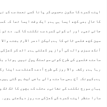
اپنے کمرے کا سکون محسوس کر پانا کسی نعمت سے کم نہ
کا حال بھی کچھ ایسا ہی ہے، ایک وقت ایسا تھا کہ کمر
جاتی تھی، اور اب کوئی کمرے سے نکلنے کا کہہ دے تو ک
سین کچھ فلمی ٹائپ کا ہے،لیکن ادھر الارم بجنے والا 
:00
23:00
00:00
01:00
02:00
03:00
04:00
05:
آنکھ سبزی والے کی آواز پر کھلتی ہے، اٹھ کر کھڑکی 
°C
25°C
25°C
24°C
24°C
24°C
24°C
24
سامنے فلموں کی طرح کوئی سوئمنگ پول نہیں ہوتا، بلک
رہا ہے، رکشہ والا روز کی طرح آدھے گھنٹے سے اپنا رک
ہے،کیونکہ آج بھی سامنے والی باجی لیٹ ہو گئی ہیں،
یہاں سورج نکلنے کی نشانی، محلے کے بچوں کا ٹک ٹک وا
سارا منظر اپنے کمرے کی کھڑکی سے روز دیکھتی ہوں۔