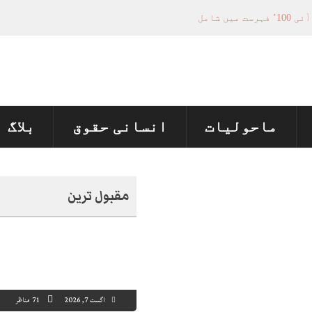
فیصلہ سازی کے عمل میں فعال کردار
تل پر چارجز لگانے کی تجویز مستر دکر دی
منظور نہیں‌ ہونے کے خٌلاف فیصلہ محفوظ
ماحولیات
انسانی حقوق
بلاگ
مقبول ترین
اگست 7, 2026
71 مناظر