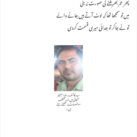
پھر عمر بھر ملنے کی صورت نہ بنی
میں تو سمجھا تھا کہ لوٹ آتے ہیں جانے والے
تو نے جاکر تو جدائی میری قسمت کردی
سید کاشف رضا سینیئر
صحافی ہیں اور مختلف
موضوعات پر لکھتے رہتے
ہیں۔