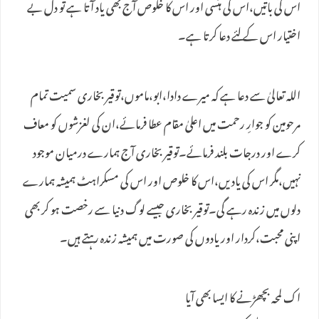
اس کی باتیں،اس کی ہنسی اور اس کا خلوص آج بھی یاد آتا ہے تو دل بے
اختیار اس کے لئے دعا کرتا ہے۔
اللہ تعالیٰ سے دعا ہے کہ میرے دادا،ابو،ماموں،توقیر بخاری سمیت تمام
مرحومین کو جوارِ رحمت میں اعلیٰ مقام عطا فرمائے،ان کی لغزشوں کو معاف
کرے اور درجات بلند فرمائے۔توقیر بخاری آج ہمارے درمیان موجود
نہیں،مگر اس کی یادیں،اس کا خلوص اور اس کی مسکراہٹ ہمیشہ ہمارے
دلوں میں زندہ رہے گی۔توقیر بخاری جیسے لوگ دنیا سے رخصت ہو کر بھی
اپنی محبت،کردار اور یادوں کی صورت میں ہمیشہ زندہ رہتے ہیں۔
اک لمحہ بچھڑنے کا ایسا بھی آیا