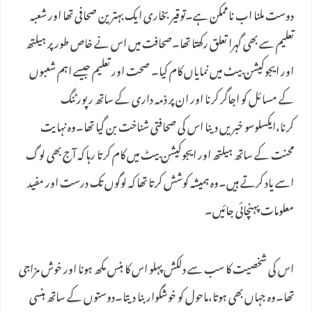
دوست ملنا اب ناممکن ہے۔توقیر بخاری ایک بہترین صحافی تھا اور شعبہ
تعلیم سے بھی گہرا تعلق رکھتا تھا۔صحافت میں اس نے خاص طور پر ہیلتھ
اور ایجوکیشن بیٹ میں نمایاں کام کیا۔ صحت اور تعلیم جیسے اہم شعبوں
کے مسائل کو اجاگر کرنا اور ان پر ذمہ داری کے ساتھ رپورٹنگ
کرنا،ایکسلوسو خبریں دینا اس کی صحافتی شناخت بن گیا تھا۔وہ نہایت
محنت کے ساتھ ہیلتھ اور ایجوکیشن بیٹ میں کام کرتا رہا کہ آج بھی لوگ
اسے یاد کرتے ہیں۔وہ ہمیشہ کوشش کرتا تھا کہ لوگوں تک درست اور مفید
معلومات پہنچائی جائیں۔
اس کی شخصیت کا سب سے دلکش پہلو اس کا ہنس مکھ ہونا اور خوش مزاجی
تھا۔وہ جہاں بھی ہوتا،ماحول کو خوشگوار بنا دیتا۔دوستوں کے ساتھ ہنسی