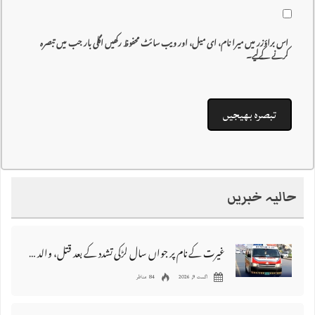
اس براؤزر میں میرا نام، ای میل، اور ویب سائٹ محفوظ رکھیں اگلی بار جب میں تبصرہ
کرنے کےلیے۔
حالیہ خبریں
غیرت کے نام پر جواں سال لڑکی تشدد کے بعد قتل، والد اور دو بھائی گرفتار
اگست 9, 2026
84 مناظر