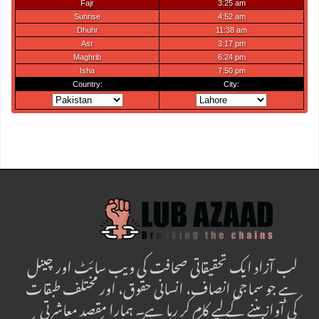
لب آزاد ایک تحقیقاتی صحافت کی ویب سائٹ اور چینل
ہے جو سماجی انصاف، انسانی حقوق، اور مختلف طبقات
کی آواز بننے کے لیے کام کر رہا ہے۔ ہمارا مقصد معاشرتی