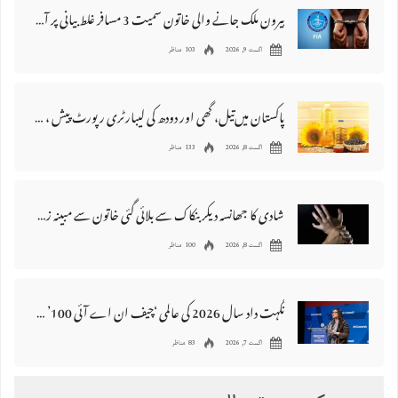
بیرون ملک جانے والی خاتون سمیت 3 مسافر غلط بیانی پر آف لوڈ کر دئیے گئے
اگست 9, 2026
103 مناظر
پاکستان میں‌تیل، گھی اور دودھ کی لیبارٹری رپورٹ پیش ، 176 نمونے غیر معیاری قرار
اگست 8, 2026
133 مناظر
شادی کا جھانسہ دیکر بنکاک سے بلائی گئی خاتون سے مبینہ زیادتی، ملزم گرفتار
اگست 8, 2026
100 مناظر
نگہت داد سال 2026 کی عالمی ‘چیف ان اے آئی 100’ فہرست میں شامل
اگست 7, 2026
83 مناظر