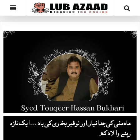
ماہ مئی کی جدائیاں اور توقیر بخاری کی یاد … ایک تازہ
رہنے والا دکھ