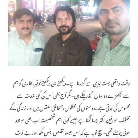
وقت واقعی بہت تیزی سے گزرتا ہے۔دیکھتے ہی دیکھتے توقیر بخاری کو ہم
سے بچھڑے دو سال گذر چکے ہیں۔مگر آج بھی اس کی کمی شدت سے
محسوس کی جاتی ہے۔دوستوں کی محفلوں،صحافتی حلقوں میں اور زندگی کے
مختلف مواقع پر اکثر ایسا لگتا ہے جیسے کوئی اہم شخصیت اب بھی موجود
ہونی چاہئے تھی۔سچ تو یہ ہے کہ اس جیسا مخلص،ہنس مکھ اور بے لوث