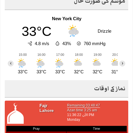
موسم کی صورت حال
New York City
33°C
Drizzle
4.8 m/s
43%
760
mmHg
15:00
16:00
17:00
18:00
19:00
20:00
2
‹
›
33°C
33°C
33°C
32°C
32°C
31°C
3
نماز کے اوقات