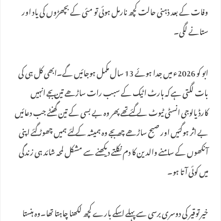
وفات کے بعد ذہنی حالت کچھ نارمل ہوئی تو مئی کے بچھڑوں کی یاد اور
ستانے لگی۔
ابو کو 2026ء میں جدا ہوئے 13 سال مکمل ہوجائیں گے۔ابھی کل ہی کی
بات لگتی ہے کہ ہارٹ اٹیک کے سبب رات ساڑھے تین بجے انہیں
کارڈیالوجی انسٹی ٹیوٹ لے گئے تھے پھر وہ بے بسی کے تین گھنٹے جب دعائیں
بے اثر ہوگئیں اور صبح ساڑھے چھ بجے وہ ہمیشہ کے لئے ہمیں چھوڑ گئے اپنی
آنکھوں کے سامنے والدین کا دم نکلتے دیکھنے سے مشکل لمحہ شائد ہی زندگی
میں کوئی آتا ہو۔
خیر توقیر کی دوسری برسی سے پہلے اسکے بارے کچھ لکھنا چاہتا تھا۔وہ ہنستا