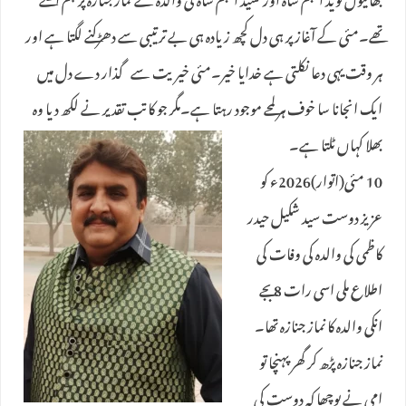
بھائیوں نوید انجم شاہ اور نشید انجم شاہ کی والدہ کے نماز جنازہ پر ہم اکھٹے
تھے۔مئی کے آغاز پر ہی دل کچھ زیادہ ہی بے ترتیبی سے دھڑکنے لگتا ہے اور
ہر وقت یہی دعا نکلتی ہے خدایا خیر۔مئی خیریت سے گذار دے دل میں
ایک انجانا سا خوف ہر لمحے موجود رہتا ہے۔مگر جو کاتب تقدیر نے لکھ دیا وہ
بھلا کہاں ٹلتا ہے۔
10 مئی(اتوار)2026ء کو
عزیز دوست سید شکیل حیدر
کاظمی کی والدہ کی وفات کی
اطلاع ملی اسی رات 8 بجے
انکی والدہ کا نماز جنازہ تھا۔
نماز جنازہ پڑھ کر گھر پہنچا تو
امی نے پوچھا کہ دوست کی