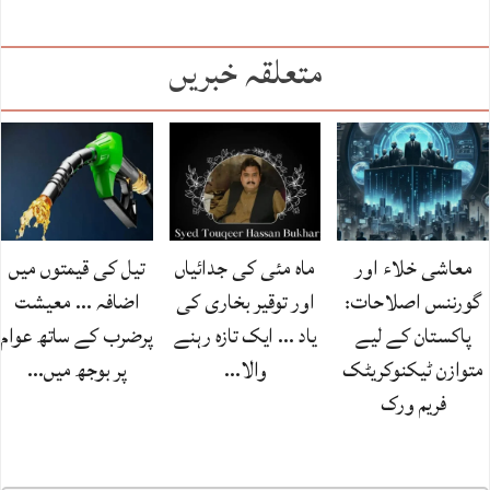
متعلقہ خبریں
معاشی خلاء اور
ماہ مئی کی جدائیاں
تیل کی قیمتوں میں
گورننس اصلاحات:
اور توقیر بخاری کی
اضافہ … معیشت
پاکستان کے لیے
یاد … ایک تازہ رہنے
پرضرب کے ساتھ عوام
متوازن ٹیکنوکریٹک
والا…
پر بوجھ میں…
فریم ورک