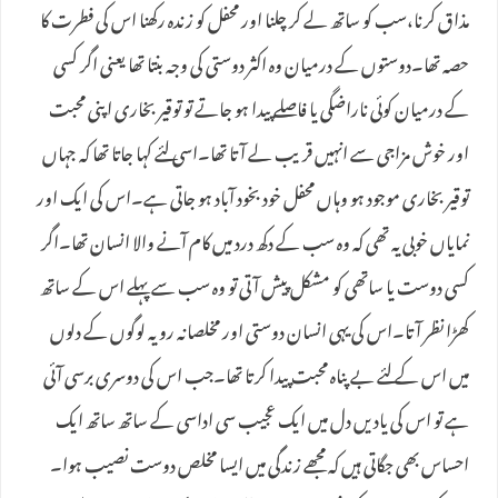
مذاق کرنا،سب کو ساتھ لے کر چلنا اور محفل کو زندہ رکھنا اس کی فطرت کا
حصہ تھا۔دوستوں کے درمیان وہ اکثر دوستی کی وجہ بنتا تھا یعنی اگر کسی
کے درمیان کوئی ناراضگی یا فاصلے پیدا ہو جاتے تو توقیر بخاری اپنی محبت
اور خوش مزاجی سے انہیں قریب لے آتا تھا۔اسی لئے کہا جاتا تھا کہ جہاں
توقیر بخاری موجود ہو وہاں محفل خود بخود آباد ہو جاتی ہے۔اس کی ایک اور
نمایاں خوبی یہ تھی کہ وہ سب کے دکھ درد میں کام آنے والا انسان تھا۔اگر
کسی دوست یا ساتھی کو مشکل پیش آتی تو وہ سب سے پہلے اس کے ساتھ
کھڑا نظر آتا۔اس کی یہی انسان دوستی اور مخلصانہ رویہ لوگوں کے دلوں
میں اس کے لئے بے پناہ محبت پیدا کرتا تھا۔جب اس کی دوسری برسی آئی
ہے تو اس کی یادیں دل میں ایک عجیب سی اداسی کے ساتھ ساتھ ایک
احساس بھی جگاتی ہیں کہ مجھے زندگی میں ایسا مخلص دوست نصیب ہوا۔