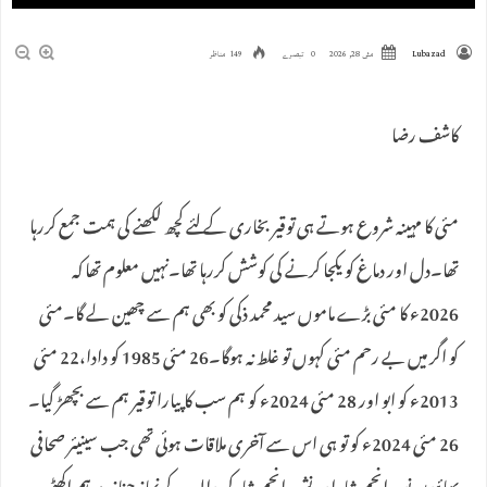
Lubazad
مئی 28, 2026
0 تبصرے
149 مناظر
کاشف رضا
مئی کا مہینہ شروع ہوتے ہی توقیر بخاری کے لئے کچھ لکھنے کی ہمت جمع کررہا
تھا۔دل اور دماغ کو یکجا کرنے کی کوشش کررہا تھا۔نہیں معلوم تھا کہ
2026ء کا مئی بڑے ماموں سید محمد ذکی کو بھی ہم سے چھین لے گا۔مئی
کو اگر میں بے رحم مئی کہوں تو غلط نہ ہوگا۔26 مئی 1985 کو دادا،22 مئی
2013ء کو ابو اور 28 مئی 2024ء کو ہم سب کا پیارا توقیر ہم سے بچھڑ گیا۔
26 مئی 2024ء کو تو ہی اس سے آخری ملاقات ہوئی تھی جب سینیئر صحافی