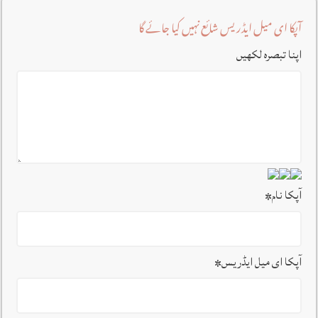
آپکا ای میل ایڈریس شائع نہیں کیا جائے گا
اپنا تبصرہ لکھیں
آپکا نام
*
آپکا ای میل ایڈریس
*