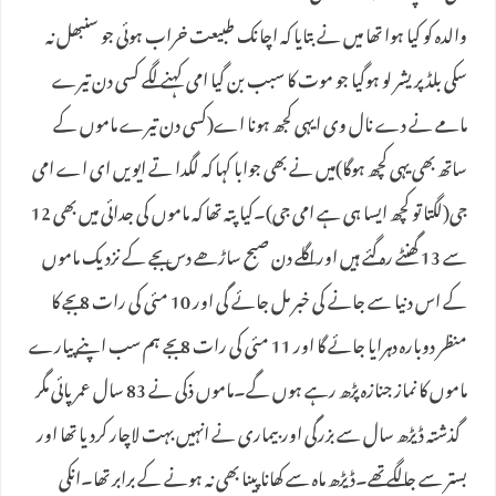
والدہ کو کیا ہوا تھا میں نے بتایا کہ اچانک طبیعت خراب ہوئی جو سنبھل نہ
سکی بلڈ پریشر لو ہوگیا جو موت کا سبب بن گیا امی کہنے لگے کسی دن تیرے
مامے نے دے نال وی ایہی کجھ ہونا اے(کسی دن تیرے ماموں کے
ساتھ بھی یہی کچھ ہوگا)میں نے بھی جوابا کہا کہ لگدا تے ایویں ای اے امی
جی(لگتا تو کچھ ایسا ہی ہے امی جی)۔کیا پتہ تھا کہ ماموں کی جدائی میں بھی 12
سے 13 گھنٹے رہ گئے ہیں اور اگلے دن صبح ساڑھے دس بجے کے نزدیک ماموں
کے اس دنیا سے جانے کی خبر مل جائے گی اور 10 مئی کی رات 8 بجے کا
منظر دوبارہ دہرایا جائے گا اور 11 مئی کی رات 8 بجے ہم سب اپنے پیارے
ماموں کا نماز جنازہ پڑھ رہے ہوں گے۔ماموں ذکی نے 83 سال عمر پائی مگر
گذشتہ ڈیڑھ سال سے بزرگی اور بیماری نے انہیں بہت لاچار کردیا تھا اور
بستر سے جالگے تھے۔ڈیڑھ ماہ سے کھانا پینا بھی نہ ہونے کے برابر تھا۔انکی