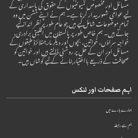
مسائل اور مخصوص کمیونٹیوں کے حقوق کی پاسداری کے
لیے عوامی شعور بیدار کرنا ہے۔ ہم نے اپنے مشن میں وہ
تمام موضوعات شامل کیے ہیں جو عام طور پر نظر انداز کیے
جاتے ہیں۔ ہم خاص طور پر پاکستان میں اقلیتی برادری،
خواجہ سراؤں، خواتین، بچوں اور دیگر مارجنلائزڈ طبقوں کے
مسائل اور ان کے حل پر روشنی ڈالتے ہیں اور خواتین کو
صحافت کے ذریعے بااختیار بنانے کے لیے کوشاں ہیں۔
اہم صفحات اور لنکس
ہمارے بارے میں
ہم سے رابطہ