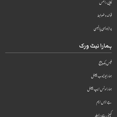
کاپی رائٹس
قوائد و ضوابط
پرائیویسی پالیسی
ہمارا نیٹ ورک
فیس بک پیج
ہمارایوٹیوب چینل
ہمارا وٹس ایپ چینل
جے ایس ایم
کمپنی سے رابطہ