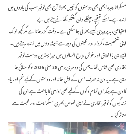
مسکراتا چہرہ ابھی بھی دوستوں کو نہیں بھولا آج بھی توقیر سب کی یادوں میں
زندہ ہے۔اسکے قہقہے،چٹکلے والی گفتگو ،کھانے پینے میں بے
احتیاطی،بدپرہیزی کیسے بھلائی جا سکتی ہے۔وقت گزر جاتا ہے مگر کچھ لوگ
اپنی شخصیت،کردار اور محبتوں کی وجہ سے ہمیشہ دلوں میں زندہ رہتے ہیں۔
ایسے ہی بااخلاق اور خوش مزاج انسانوں میں میرا بہترین دوست توقیر
بخاری بھی شامل تھا۔جس کی دوسری برسی 28 مئی 2026ء کو منائی جا
رہی ہے۔ یہ دن نہ صرف اس کے اہلِ خانہ اور دوستوں کے لیے غم اور یاد
کا دن ہے بلکہ ان تمام لوگوں کے لیے بھی اداسی کا باعث ہے جن کی
زندگیوں کو توقیر بخاری نے اپنی خلوص بھری مسکراہٹ اور محبت سے
متاثر کیا۔