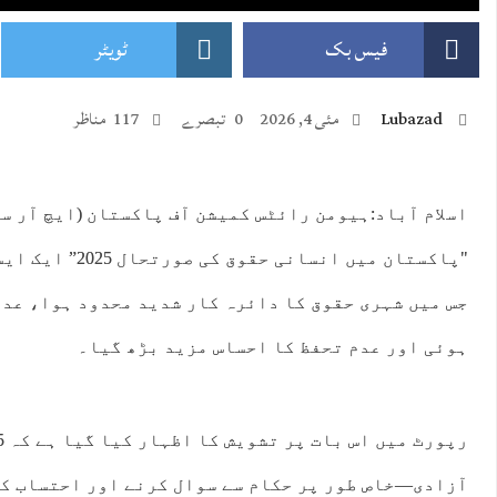
فیس بک
ٹویٹر
Lubazad
مئی 4, 2026
0 تبصرے
117 مناظر
:00
09:00
10:00
11:00
12:00
13:00
14:00
15:
اسلام آباد:ہیومن رائٹس کمیشن آف پاکستان (ایچ آر سی
"پاکستان میں انسانی
°C
27°C
29°C
30°C
30°C
31°C
31°C
30
جس میں شہری حقوق کا دائرہ کار شدید محدود ہوا، عد
ہوئی اور عدم تحفظ کا احساس مزید بڑھ گیا۔
آزادی—خاص طور پر حکام سے سوال کرنے اور احتساب کا