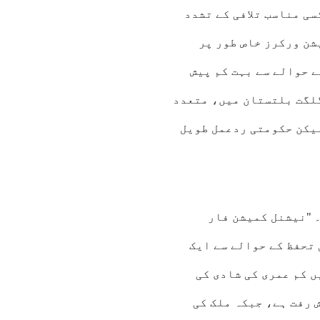
ی مناسب تلافی کے تشدد
شن ورکرز خاص طور پر
ے حوالے سے بہت کم پیش
لگت بلتستان میں، متعدد
لیکن حکومتی ردعمل طویل
 "نیشنل کمیشن فار
تحفظ کے حوالے سے ایک
ں کم عمری کی شادی کی
 رفت ہے، جبکہ ملک کی