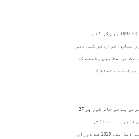
وفاقی اور بلوچستان کی سطح پر انسدادِ دہشت گردی ایکٹ 1997 میں کی گئی
ر مسلح افواج کو کسی بھی
 تک حراست میں رکھنے کا
 حراست سے تحفظ کے
رپورٹ عدلیہ کی آزادی میں نمایاں کمی کی نشاندہی کرتی ہے جو خاص طور پر 27
س ترمیم نے عدالتی
تقرریوں کے نظام میں انتظامیہ کے اثر و رسوخ کو بڑھا دیا ہے۔ 2025 کے دوران