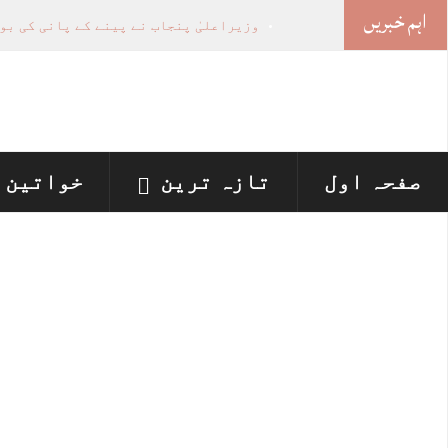
اہم خبریں
وزیراعلیٰ پنجاب نے پینے کے پانی کی بو
اسلام آباد ہائیکورٹ: ججز تعیناتی سمری 
پنجاب میں‌بلدیاتی انتخابات کے لئے 12 ارب روپے سے زائد مختص کرنے کی منظوری
لاہور ، پشاور ہائیکورٹس میں نئے ججز ک
جھگڑے پر بیٹے نے لوہے کی راڈ سے بوڑھی
صفحہ اول
تازہ ترین
خواتین