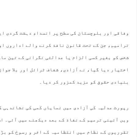
ترامیم، جن کے تحت قانون نافذ کرنے والے اداروں او
شخص کو بغیر کسی الزام یا عدالتی نگرانی کے تین ماہ
اختیار دیا گیا، نے آزادی، شفاف ٹرائل اور بلا جواز
بنیادی حقوق کو مزید کمزور کر دیا۔
ویں آئینی ترمیم کے نفاذ کے بعد دیکھنے میں آئی۔ ا