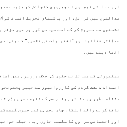
اہم عدالتی فیصلوں نے جمہوری گنجائش کو مزید محدود
نشستوں سے محروم کر کے اسے سیاسی طور پر غیر مؤثر ب
عدالتی شفافیت اور "اختیارات کی تقسیم” کے بنیادی 
اٹھا دیئے ہیں۔
سیکیورٹی کے مسائل نے حقوق کی خلاف ورزیوں میں اضاف
انسدادِ دہشت گردی کی کارروائیوں سے خیبر پختونخوا
متناسب طور پر متاثر ہوئے، جس کے نتیجے میں بڑی تع
نافذ کرنے والے اہلکار جاں بحق ہوئے۔ جبری گمشدگی
اور اجتماعی سزاؤں کا سلسلہ جاری رہا، جبکہ خواتی