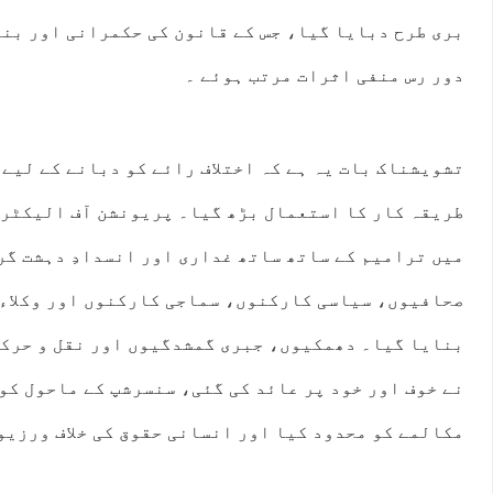
بری طرح دبایا گیا، جس کے قانون کی حکمرانی اور بن
دور رس منفی اثرات مرتب ہوئے ۔
تشویشناک بات یہ ہے کہ اختلاف رائے کو دبانے کے لیے
طریقہ کار کا استعمال بڑھ گیا۔ پریونشن آف الیکٹرا
میں ترامیم کے ساتھ ساتھ غداری اور انسدادِ دہشت گر
صحافیوں، سیاسی کارکنوں، سماجی کارکنوں اور وکلاء 
بنایا گیا۔ دھمکیوں، جبری گمشدگیوں اور نقل و حرکت
نے خوف اور خود پر عائد کی گئی، سنسرشپ کے ماحول کو
مکالمے کو محدود کیا اور انسانی حقوق کی خلاف ورزیو