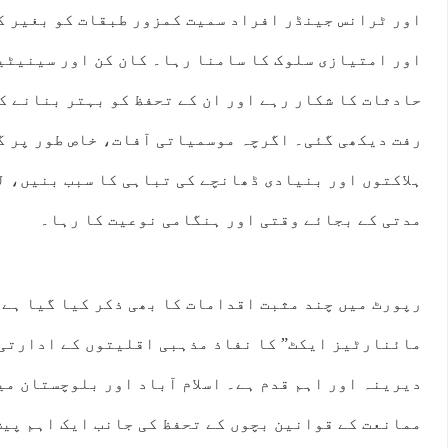
اور ٹرانس جینڈر افراد سمیت کمزور طبقات کو بغیر کس
اور امتیازی سلوک کا سامنا رہا۔ کان کن اور سینیٹی
حادثات کا شکار رہے اور ان کے تحفظ کو بہتر بنانے ک
رفت دیکھی گئی۔ اگرچہ موسمیاتی آفات، خاص طور پر گ
ہلاکتوں اور بنیادی ڈھانچے کی تباہی کا سبب بنیں، 
مدتی کے بجائے وقتی اور ہنگامی نوعیت کا رہا۔
رپورٹ میں چند مثبت اقدامات کا بھی ذکر کیا گیا ہے۔
مائنارٹیز ایکٹ” کا نفاذ مذہبی اقلیتوں کے ادارتی 
دیرینہ اور اہم قدم ہے۔ اسلام آباد اور بلوچستان می
ممانعت کے قوانین بچوں کے تحفظ کی جانب ایک اہم پیش