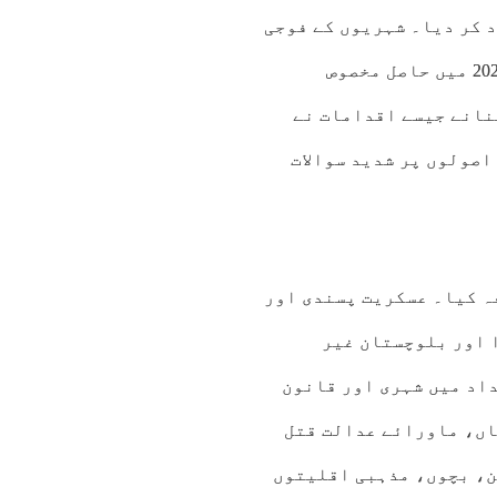
 کر دیا۔ شہریوں کے فوجی
عدالتوں میں ٹرائل، اور پاکستان تحریکِ انصاف کو 2024 میں حاصل مخصوص
نانے جیسے اقدامات نے
اصولوں پر شدید سوالات
ہ کیا۔ عسکریت پسندی اور
 اور بلوچستان غیر
داد میں شہری اور قانون
اں، ماورائے عدالت قتل
ن، بچوں، مذہبی اقلیتوں