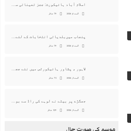
اسلام آباد ہائیکورٹ: ججز تعیناتی سمری منظور نہیں‌ ہونے کے خٌلاف فیصلہ محفوظ
اگست 6, 2026
79 مناظر
پنجاب میں‌بلدیاتی انتخابات کے لئے 12 ارب روپے سے زائد مختص کرنے کی منظوری
اگست 6, 2026
79 مناظر
لاہور ، پشاور ہائیکورٹس میں نئے ججز کی تعیناتی اور مستقلی التواء کا شکار
اگست 5, 2026
75 مناظر
جھگڑے پر بیٹے نے لوہے کی راڈ سے بوڑھی ماں اور ہمسائی کو قتل کردیا
اگست 5, 2026
129 مناظر
موسم کی صورت حال