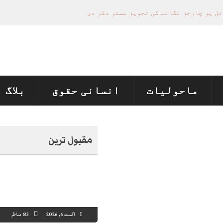
تل پر چارجز لگانے کی تجویز مستر دکر دی
منظور نہیں‌ ہونے کے خٌلاف فیصلہ محفوظ
ی تعیناتی اور مستقلی التواء کا شکار
 ماں اور ہمسائی کو قتل کردیا
ماحولیات
انسانی حقوق
بلاگ
مقبول ترین
اگست 6, 2026
83 مناظر