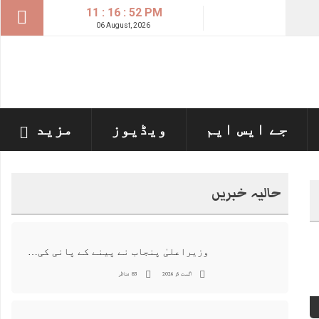
11 : 16 : 53 PM
06 August, 2026
جے ایس ایم
ویڈیوز
مزید
حالیہ خبریں
وزیراعلیٰ پنجاب نے پینے کے پانی کی بوتل پر چارجز لگانے کی تجویز مستر دکر دی
اگست 6, 2026
83 مناظر