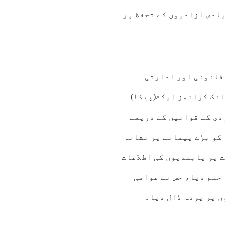
یادی آزادیوں کے تحفظ پر
 قانونی اور ادارتی
نک کرائمز ایکٹ(پیکا)
دی کے قوانین کے ذریعے
کو بڑے پیمانے پر نشانہ
 پر پابندیوں کی اطلاعات
 جنم دیا، جس نے عوامی
ں پر پردہ ڈال دیا۔