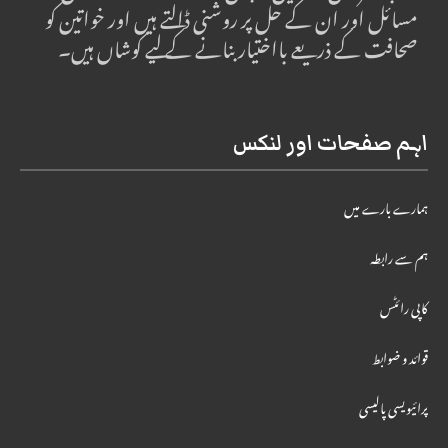
مسائل اور ان کے حل پر روشنی ڈالتے ہیں اور خواتین کو
صحافت کے ذریعے بااختیار بنانے کے لیے کوشاں ہیں۔
اہم صفحات اور لنکس
ہمارے بارے میں
ہم سے رابطہ
کاپی رائٹس
قوائد و ضوابط
پرائیویسی پالیسی