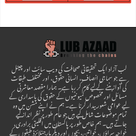
لب آزاد ایک تحقیقاتی صحافت کی ویب سائٹ اور چینل
ہے جو سماجی انصاف، انسانی حقوق، اور مختلف طبقات
کی آواز بننے کے لیے کام کر رہا ہے۔ ہمارا مقصد معاشرتی
مسائل اور مخصوص کمیونٹیوں کے حقوق کی پاسداری کے
لیے عوامی شعور بیدار کرنا ہے۔ ہم نے اپنے مشن میں وہ
تمام موضوعات شامل کیے ہیں جو عام طور پر نظر انداز کیے
جاتے ہیں۔ ہم خاص طور پر پاکستان میں اقلیتی برادری،
خواجہ سراؤں، خواتین، بچوں اور دیگر مارجنلائزڈ طبقوں کے