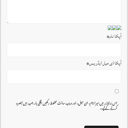
آپکا نام
*
آپکا ای میل ایڈریس
*
اس براؤزر میں میرا نام، ای میل، اور ویب سائٹ محفوظ رکھیں اگلی بار جب میں تبصرہ
کرنے کےلیے۔