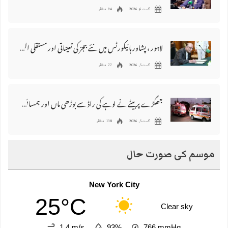
اگست 6, 2026
94 مناظر
لاہور ، پشاور ہائیکورٹس میں نئے ججز کی تعیناتی اور مستقلی التواء کا شکار
اگست 5, 2026
77 مناظر
جھگڑے پر بیٹے نے لوہے کی راڈ سے بوڑھی ماں اور ہمسائی کو قتل کردیا
اگست 5, 2026
138 مناظر
موسم کی صورت حال
New York City
25°C
Clear sky
1.4 m/s
93%
766
mmHg