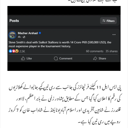
سب سے مہنگے کھلاڑی بن گئے ہیں۔
پی ایس ایل 11 کیلئے فرنچائزز کی جانب سے ری ٹین کیے جانیوالے کھلاڑیوں
کی رقم کا اعلان کیا گیا جس کے مطابق پشاور زلمی نے بابر اعظم، لاہور
قلندرز نے شاہین آفریدی اور اسلام آباد یونائیٹڈ نے شاداب خان کو 7 کروڑ
روپے میں ری ٹین کیا ہے۔