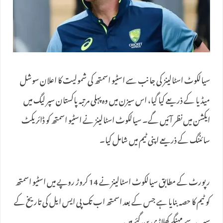
سیالکوٹ اسٹالینز کی جانب سے اسٹیو اسمتھ کی شمولیت کا اعلان سوشل
میڈیا کے ذریعے کیا گیا، اس سیزن میں وہ پہلی مرتبہ پاکستان سپر لیگ میں
ایکشن میں نظر آئیں گے۔ سیالکوٹ اسٹالینز نے اسٹیو اسمتھ کو ڈائریکٹ
سائننگ کے ذریعے اپنی ٹیم میں شامل کیا۔
رپورٹ کے مطابق سیالکوٹ اسٹالینز نے 14 کروڑ روپے میں اسٹیو اسمتھ
کو ٹیم کا حصہ بنایا ہے جس کے بعد اسمتھ اب تک پی ایس ایل کی تاریخ کے