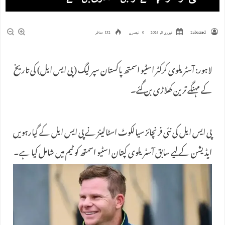
Lubazad
فروری 5, 2026
0 تبصرے
132 مناظر
لاہور: آسٹریلوی کرکٹر اسٹیو اسمتھ پاکستان سپر لیگ ( پی ایس ایل) کی تاریخ
کے مہنگے ترین کھلاڑی بن گئے۔
پی ایس ایل کی نئی فرنچائز سیالکوٹ اسٹالینز نے پی ایس ایل کے گیارہویں
ایڈیشن کے لیے سابق آسٹریلوی کپتان اسٹیو اسمتھ کو ٹیم میں شامل کیا ہے۔