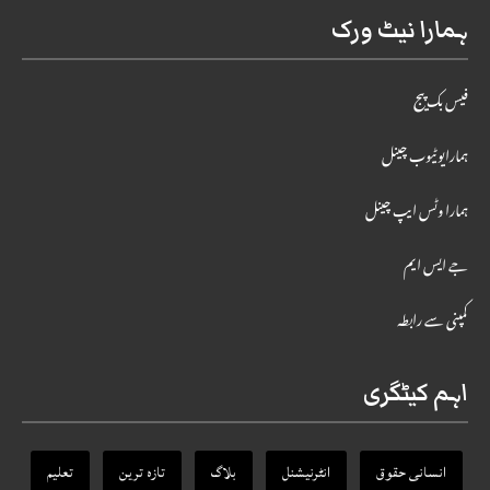
ہمارا نیٹ ورک
فیس بک پیج
ہمارایوٹیوب چینل
ہمارا وٹس ایپ چینل
جے ایس ایم
کمپنی سے رابطہ
اہم کیٹگری
انسانی حقوق
انٹرنیشنل
بلاگ
تازہ ترین
تعلیم