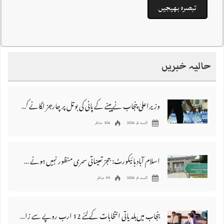
حالیہ خبریں
وزیراعلیٰ پنجاب نے پینے کے پانی کی بوتل پر چارجز لگانے کی تجویز مستر دکر دی
اگست 6, 2026
104 مناظر
اسلام آباد ہائیکورٹ: ججز تعیناتی سمری منظور نہیں‌ ہونے کے خٌلاف فیصلہ محفوظ
اگست 6, 2026
90 مناظر
پنجاب میں‌بلدیاتی انتخابات کے لئے 12 ارب روپے سے زائد مختص کرنے کی منظوری