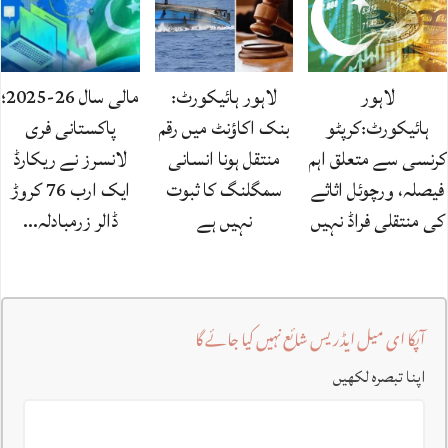
لاہور
لاہور ہائیکورٹ:
مالی سال 26-2025؛
ہائیکورٹ:کرپٹو
بنک اکاؤنٹ میں رقم
پاکستانی فری
کرنسی سے متعلق اہم
منتقل ہونا انسانی
لانسرز نے ریکارڈ
فیصلہ، ورچوئل اثاثے
سمگلنگ کا ثبوت
ایک ارب 76 کروڑ
کی منتقلی فراڈ نہیں‌
نہیں ہے
ڈالر زرمبادلہ…
آپکا ای میل ایڈریس شائع نہیں کیا جائے گا
اپنا تبصرہ لکھیں