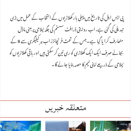
پی ایس ایل کی تاریخ میں پہلی بار کھلاڑیوں کے انتخاب کے عمل میں بڑی
تبدیلی کی گئی ہے، اب روایتی ڈرافٹ سسٹم کی جگہ نیلامی پر مبنی ماڈل
متعارف کرا یا گیا ہے۔جس کے تحت فرنچائزز اب ہر کیٹیگری سے 8 کے
بجائے صرف ایک ایک کھلاڑی کو ری ٹین کر سکتی ہیں اور باقی کھلاڑیوں کو
نیلامی کے ذریعے اپنی ٹیم کا حصہ بنایا جائے گا۔
متعلقہ خبریں