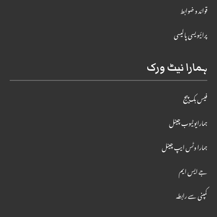
قوائد و ضوابط
پرائیویسی پالیسی
ہمارا نیٹ ورک
فیس بک پیج
ہمارایوٹیوب چینل
ہمارا وٹس ایپ چینل
جے ایس ایم
کمپنی سے رابطہ