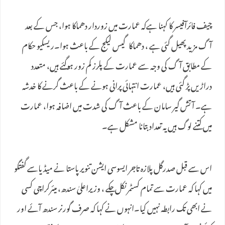
چیف فائرآفیسر کا کہنا ہےکہ عمارت میں زوردار دھماکا ہوا، جس کے بعد
آگ مزید پھیل گئی ہے ، دھماکاگیس لیکج کے باعث ہوا۔ریسکیو حکام
کے مطابق آگ کی وجہ سے عمارت کے پلرز کم زور ہوگئے ہیں، متعدد
دراڑیں پڑ گئی ہیں، عمارت انتہائی پرانی ہونے کے باعث گرنے کا خدشہ
ہے۔ آتش گیر سامان کے باعث آگ کی شدت میں اضافہ ہوا، عمارت
میں کتنے لوگ ہیں یہ تعداد بتانا مشکل ہے۔
اس سے قبل صدرگل پلازہ تاجر ایسوسی ایشن تنویر پاستا نے میڈیاسے گفتگو
میں کہا کہ عمارت سے تمام کسٹمرنکل چکے ، وزیراعلیٰ سندھ، میئرکراچی کسی
نے ابھی تک رابطہ نہیں کیا۔انہوں نے کہا کہ صرف گورنر سندھ آئے اور