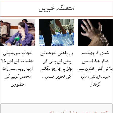
متعلقہ خبریں
شادی کا جھانسہ
وزیراعلیٰ پنجاب نے
پنجاب میں‌بلدیاتی
دیکر بنکاک سے
پینے کے پانی کی
انتخابات کے لئے 12
بلائی گئی خاتون سے
بوتل پر چارجز لگانے
ارب روپے سے زائد
مبینہ زیادتی، ملزم
کی تجویز مستر…
مختص کرنے کی
گرفتار
منظوری