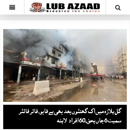
گل پلازہ میں اگ گھنٹوں بعد بھی بےقابو، فائر فائٹر
سمیت 6 جاں بحق،60 افراد لاپتہ