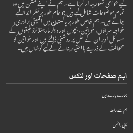
لیے عوامی شعور بیدار کرنا ہے۔ ہم نے اپنے مشن میں وہ
تمام موضوعات شامل کیے ہیں جو عام طور پر نظر انداز کیے
جاتے ہیں۔ ہم خاص طور پر پاکستان میں اقلیتی برادری،
خواجہ سراؤں، خواتین، بچوں اور دیگر مارجنلائزڈ طبقوں کے
مسائل اور ان کے حل پر روشنی ڈالتے ہیں اور خواتین کو
صحافت کے ذریعے بااختیار بنانے کے لیے کوشاں ہیں۔
اہم صفحات اور لنکس
ہمارے بارے میں
ہم سے رابطہ
کاپی رائٹس