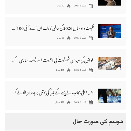
اگست 8, 2026
92 مناظر
نگہت داد سال 2026 کی عالمی ‘چیف ان اے آئی 100’ فہرست میں شامل
اگست 7, 2026
78 مناظر
خواتین کی سیاسی شمولیت کی اہمیت اور فیصلہ سازی کے عمل میں فعال کردار
اگست 7, 2026
117 مناظر
وزیراعلیٰ پنجاب نے پینے کے پانی کی بوتل پر چارجز لگانے کی تجویز مستر دکر دی
اگست 6, 2026
122 مناظر
موسم کی صورت حال