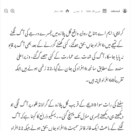
Lubazad
جنوری 18, 2026
0 تبصرے
150 مناظر
کراچی: ایم اے جناح روڈ پر واقع گل پلازہ میں تیسرے درجے کی آگ لگنے
کے نتیجے میں 6 افراد جاں بحق ہوگئے، کئی گھنٹے گزرنے کے بعد بھی آگ پر قابو
نہ پایا جاسکا، آگ کی شدت سے عمارت کے کئی حصے گرگئے، وزیراعلیٰ
سندھ کے مطابق سانحہ 6 افراد کی جان لےگیا،22 زخمی ہوئے ہیں جبکہ
تقریباً60 افراد لاپتہ ہیں۔
ہفتے کی رات سوا 10 بجے کے قریب گل پلازہ کے گراؤنڈ فلور پر آگ لگی جو
دیکھتے ہی دیکھتے تیسری منزل تک پہنچ گئی۔ریسکیو ذرائع کا کہنا ہےکہ آگ
لگنے کے باعث ایک فائر فائٹر سمیت 6 افراد جاں بحق ہوئے جبکہ 22افراد