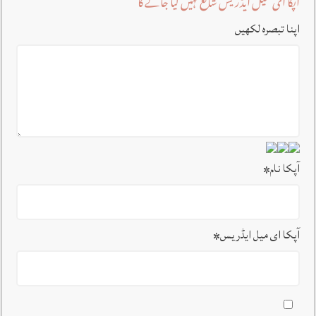
آپکا ای میل ایڈریس شائع نہیں کیا جائے گا
اپنا تبصرہ لکھیں
آپکا نام
*
آپکا ای میل ایڈریس
*