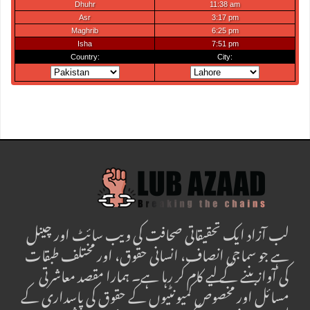
لب آزاد ایک تحقیقاتی صحافت کی ویب سائٹ اور چینل
ہے جو سماجی انصاف، انسانی حقوق، اور مختلف طبقات
کی آواز بننے کے لیے کام کر رہا ہے۔ ہمارا مقصد معاشرتی
مسائل اور مخصوص کمیونٹیوں کے حقوق کی پاسداری کے