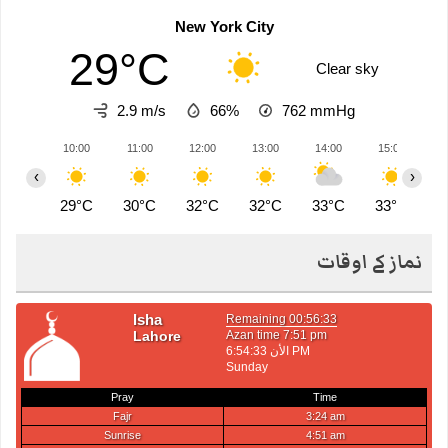
New York City
29°C
Clear sky
2.9 m/s
66%
762
mmHg
10:00
11:00
12:00
13:00
14:00
15:00
1
‹
›
29°C
30°C
32°C
32°C
33°C
33°C
3
نماز کے اوقات