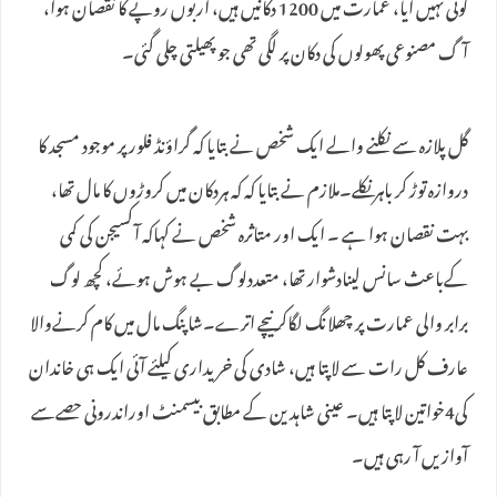
کوئی نہیں آیا، عمارت میں 1200 دکانیں ہیں، اربوں روپے کا نقصان ہوا،
آگ مصنوعی پھولوں کی دکان پر لگی تھی جو پھیلتی چلی گئی۔
گل پلازہ سے نکلنے والے ایک شخص نے بتایا کہ گراؤنڈ فلور پر موجود مسجد کا
دروازہ توڑ کر باہر نکلے۔ملازم نے بتایا کہ کہ ہردکان میں کروڑوں کا مال تھا،
بہت نقصان ہوا ہے ۔ ایک اور متاثرہ شخص نے کہاکہ آکسیجن کی کمی
کےباعث سانس لینادشوار تھا، متعددلوگ بے ہوش ہوئے، کچھ لوگ
برابر والی عمارت پر چھلانگ لگاکر نیچے اترے۔شاپنگ مال میں کام کرنےوالا
عارف کل رات سے لاپتا ہیں، شادی کی خریداری کیلئے آئی ایک ہی خاندان
کی4خواتین لاپتا ہیں۔ عینی شاہدین کے مطابق بیسمنٹ اوراندرونی حصےسے
آوازیں آ رہی ہیں۔