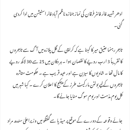
ادھر شہید فائر فائٹر فرقان کی نماز جنازہ ناظم آباد فائر اسٹیشن میں ادا کردی
گئی۔
تاجر رہنما عتیق میر کا کہنا ہے کہ کراچی کے گل پلازہ میں آگ سے تاجروں
کا تقریباً 3 ارب روپے کا نقصان ہوا ۔ ہر دکان میں 25 سے 30 لاکھ روپے
کا مال تھا ۔ شادیوں کا سیزن ہے اور عید قریب ہے ۔ حکومت متاثرہ
تاجروں کےلیے بولٹن مارکیٹ طرز کے پیکج کا اعلان کرے ۔ کہا شہر میں
کل یوم مذمت اور یوم سوگ منایا جائے گا۔
جائے وقوعہ کے دورے کے موقع پر میڈیا سےگفتگو میں وزیراعلیٰ سندھ مراد