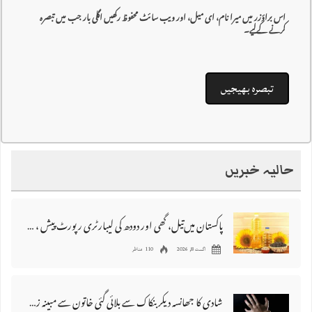
اس براؤزر میں میرا نام، ای میل، اور ویب سائٹ محفوظ رکھیں اگلی بار جب میں تبصرہ
کرنے کےلیے۔
حالیہ خبریں
پاکستان میں‌تیل، گھی اور دودھ کی لیبارٹری رپورٹ پیش ، 176 نمونے غیر معیاری قرار
اگست 8, 2026
110 مناظر
شادی کا جھانسہ دیکر بنکاک سے بلائی گئی خاتون سے مبینہ زیادتی، ملزم گرفتار