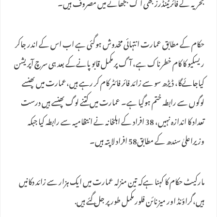
بحریہ کے فائرٹینڈرز بھی آگ بجھانے میں مصروف ہیں۔
حکام کے مطابق عمارت انتہائی مخدوش ہوگئی ہے اب اس کے اندر جاکر
ریسکیو کا کام خطرناک ہے، آگ پر مکمل قابو پانےکے بعد ہی سرچ آپریشن
کیاجائےگا، ڈیڑھ سو سے زائد فائر فائٹر کام کر رہے ہیں،عمارت میں پھنسے
لوگوں سے رابطہ ختم ہوگیا ہے۔ عمارت میں کتنے لوگ پھنسے ہیں درست
تعداد کا اندازہ نہیں، 38 افراد کے اہلخانہ نے انتظامیہ سے رابطہ کیا جبکہ
وزیراعلیٰ سندھ کے مطابق58 افراد لاپتہ ہیں۔
مارکیٹ حکام کا کہنا ہےکہ تین منزلہ عمارت میں ایک ہزار سے زائد دکانیں
ہیں،گراؤنڈ اور میزنائن فلور مکمل طور پر جل گئے ہیں.