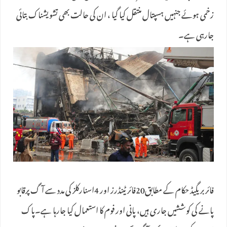
زخمی ہوئے جنہیں ہسپتال منتقل کیا گیا ، ان کی حالت بھی تشویشناک بتائی
جارہی ہے۔
فائر بریگیڈ حکام کے مطابق20فائر ٹینڈرز اور 4اسنارکلز کی مدد سے آگ پرقابو
پانے کی کوششیں جاری ہیں، پانی اور فوم کا استعمال کیا جارہا ہے۔پاک