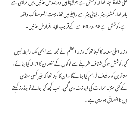
علی شاہ کا کہنا تھا کہ کوشش ہے جو لاپتا ہیں وہ جلد مل جائیں،میں کراچی سے
باہر تھا، کمشنر، میئر ، ڈپٹی میئر سے رابطے میں تھا، بہت افسوسناک واقعہ
ہے،کوشش ہے58 اور 60 سےکےقریب لاپتا افراد مل جائیں۔
وزیر اعلیٰ سندھ کا کہنا تھا کہ وزیر اعظم نے مجھ سے ابھی تک رابطہ نہیں
کیا،کوشش ہوگی شفاف طریقے سے لوگوں کے نقصان کا ازالہ کیا جائے،
متاثرین کو ریلیف فراہم کیا جائےگا۔ان کا کہنا تھا کہ بغیر کسی سٹڈی
کےکئی منزلہ عمارت کی اجازت دی گئی، جب کچھ کیا جائے تو بلڈرز کہتے
ہیں نا انصافی ہو رہی ہے۔