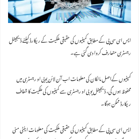
ایس ای سی پی کے مطابق کمپنیوں کی حقیقی ملکیت کے ریکارڈ کیلئے ڈیجیٹل
رجسٹری متعارف کروا دی گئی ہے۔
کمپنیوں کےاصل مالکان کی معلومات اب آن لائن یوبی او رجسٹری میں
محفوظ ہوں گی، ڈیجیٹل یو بی او رجسٹری سے کمپنیوں کی ملکیت کا شفاف
ریکارڈ ممکن ہوگا۔
ایس ای سی پی کے مطابق کمپنیوں کی حقیقی ملکیت کی معلومات اینٹی منی