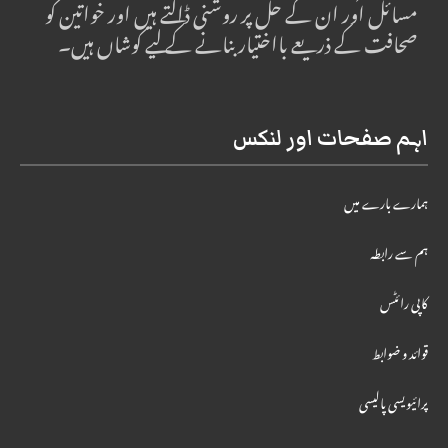
مسائل اور ان کے حل پر روشنی ڈالتے ہیں اور خواتین کو
صحافت کے ذریعے بااختیار بنانے کے لیے کوشاں ہیں۔
اہم صفحات اور لنکس
ہمارے بارے میں
ہم سے رابطہ
کاپی رائٹس
قوائد و ضوابط
پرائیویسی پالیسی