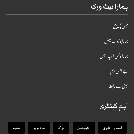
ہمارا نیٹ ورک
فیس بک پیج
ہمارایوٹیوب چینل
ہمارا وٹس ایپ چینل
جے ایس ایم
کمپنی سے رابطہ
اہم کیٹگری
انسانی حقوق
انٹرنیشنل
بلاگ
تازہ ترین
تعلیم