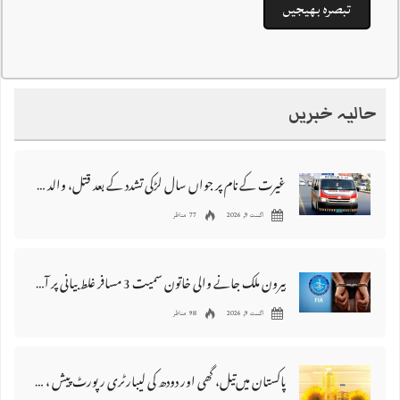
حالیہ خبریں
غیرت کے نام پر جواں سال لڑکی تشدد کے بعد قتل، والد اور دو بھائی گرفتار
اگست 9, 2026
77 مناظر
بیرون ملک جانے والی خاتون سمیت 3 مسافر غلط بیانی پر آف لوڈ کر دئیے گئے
اگست 9, 2026
98 مناظر
پاکستان میں‌تیل، گھی اور دودھ کی لیبارٹری رپورٹ پیش ، 176 نمونے غیر معیاری قرار