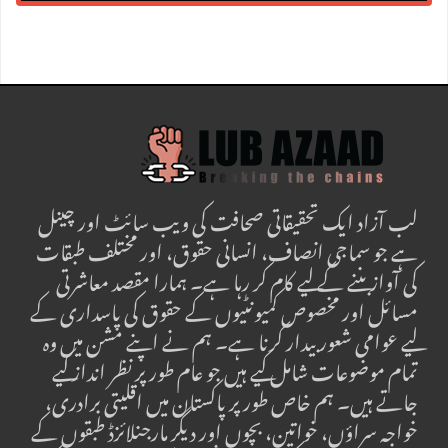
لب آزاد ایک تحقیقاتی صحافت کی ویب سائٹ اور چینل
ہے جو سماجی انصاف، انسانی حقوق، اور مختلف طبقات
کی آواز بننے کے لیے کام کر رہا ہے۔ ہمارا مقصد معاشرتی
مسائل اور مخصوص کمیونٹیوں کے حقوق کی پاسداری کے
لیے عوامی شعور بیدار کرنا ہے۔ ہم نے اپنے مشن میں وہ
تمام موضوعات شامل کیے ہیں جو عام طور پر نظر انداز کیے
جاتے ہیں۔ ہم خاص طور پر پاکستان میں اقلیتی برادری،
خواجہ سراؤں، خواتین، بچوں اور دیگر مارجنلائزڈ طبقوں کے