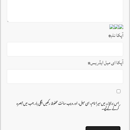
آپکا نام
*
آپکا ای میل ایڈریس
*
اس براؤزر میں میرا نام، ای میل، اور ویب سائٹ محفوظ رکھیں اگلی بار جب میں تبصرہ
کرنے کےلیے۔