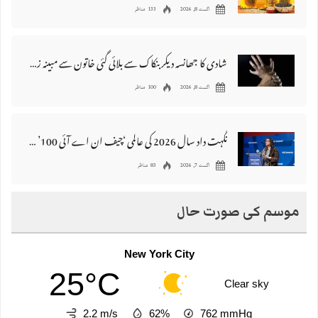
اگست 8, 2026
133 مناظر
شادی کا جھانسہ دیکر بنکاک سے بلائی گئی خاتون سے مبینہ زیادتی، ملزم گرفتار
اگست 8, 2026
100 مناظر
نگہت داد سال 2026 کی عالمی ‘چیف ان اے آئی 100’ فہرست میں شامل
اگست 7, 2026
83 مناظر
موسم کی صورت حال
New York City
25°C
Clear sky
2.2 m/s
62%
762
mmHg