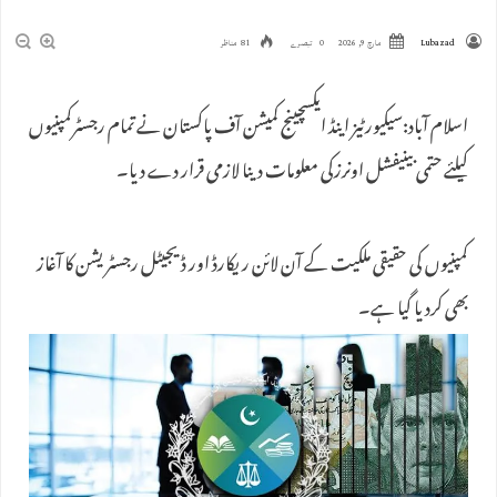
Lubazad
مارچ 9, 2026
0 تبصرے
81 مناظر
اسلام آباد:سیکیورٹیز اینڈ ایکسچینج کمیشن آف پاکستان نے تمام رجسٹرکمپنیوں
کیلئے حتمی بینیفشل اونرزکی معلومات دینا لازمی قرار دے دیا۔
کمپنیوں کی حقیقی ملکیت کے آن لائن ریکارڈ اور ڈیجیٹل رجسٹریشن کا آغاز
بھی کردیا گیا ہے۔