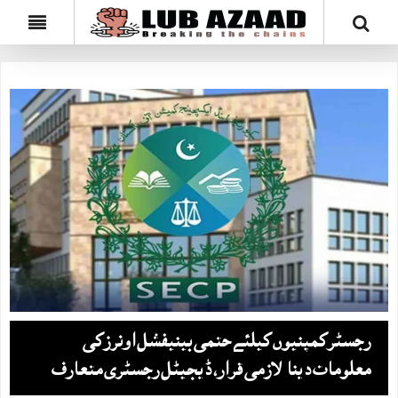
رجسٹرکمپنیوں کیلئےحتمی بینیفشل اونرزکی
معلومات دینا لازمی قرار، ڈیجیٹل رجسٹری متعارف