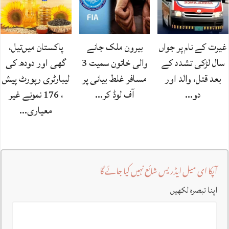
غیرت کے نام پر جواں
بیرون ملک جانے
پاکستان میں‌تیل،
سال لڑکی تشدد کے
والی خاتون سمیت 3
گھی اور دودھ کی
بعد قتل، والد اور
مسافر غلط بیانی پر
لیبارٹری رپورٹ پیش
دو…
آف لوڈ کر…
، 176 نمونے غیر
معیاری…
آپکا ای میل ایڈریس شائع نہیں کیا جائے گا
اپنا تبصرہ لکھیں