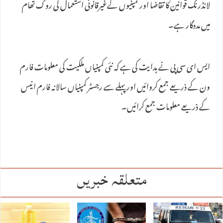
لانڈرنگ قوانین کا تقاضا اور کمپنیوں کےغیرقانونی استعمال کی روک تھام
میں مددگار ہے۔
ایس ای سی پی نے ہدایت کی ہے کہ نئی کمپنیاں ملکیت کی معلومات فارم
ون کے ذریعے جمع کروائیں اور پہلے سے رجسٹر کمپنیاں سالانہ فارم انیس
کے ذریعے معلومات جمع کرائیں۔
متعلقہ خبریں