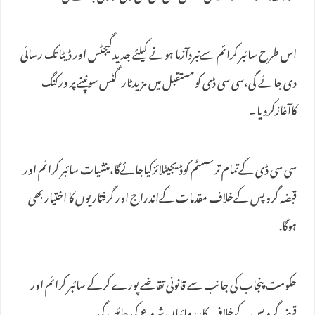
اس طرح سائبر کرائم سےنبردآزما ہونے کیلئے جدیدگیجٹس اور ڈیٹاتک رسائی
دی جائے گی،سی سی ڈی کومستقبل میں مزیدٹارگٹس سونپنے پر ورکنگ
کاآغازکردیا۔
سی سی ڈی کےتمام ترسسٹم کوڈیجیٹلائزکیاجائےگا،منشیات سائبر کرائم اور
قبضہ گروپس کےخلاف مقدمات کےاندراج اور گرفتاریوں کا اختیار بھی
ہوگا.
حکومت پنجاب کی جانب سے قانونی تقاضے پورے کرکے سائبر کرائم اور