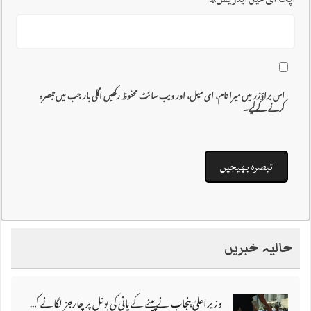
اس براؤزر میں میرا نام، ای میل، اور ویب سائٹ محفوظ رکھیں اگلی بار جب میں تبصرہ
کرنے کےلیے۔
حالیہ خبریں
وزیراعلیٰ پنجاب نے پینے کے پانی کی بوتل پر چارجز لگانے کی تجویز مستر دکر دی