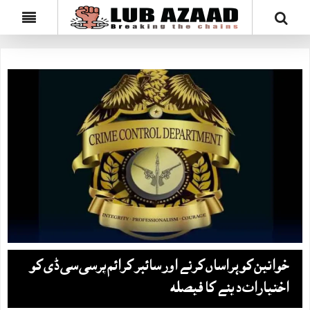
خواتین کو ہراساں کرنے اور سائبر کرائم پرسی سی ڈی کو
اختیارات دینے کا فیصلہ