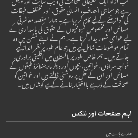
لب آزاد ایک تحقیقاتی صحافت کی ویب سائٹ اور چینل
ہے جو سماجی انصاف، انسانی حقوق، اور مختلف طبقات
کی آواز بننے کے لیے کام کر رہا ہے۔ ہمارا مقصد معاشرتی
مسائل اور مخصوص کمیونٹیوں کے حقوق کی پاسداری کے
لیے عوامی شعور بیدار کرنا ہے۔ ہم نے اپنے مشن میں وہ
تمام موضوعات شامل کیے ہیں جو عام طور پر نظر انداز کیے
جاتے ہیں۔ ہم خاص طور پر پاکستان میں اقلیتی برادری،
خواجہ سراؤں، خواتین، بچوں اور دیگر مارجنلائزڈ طبقوں کے
مسائل اور ان کے حل پر روشنی ڈالتے ہیں اور خواتین کو
صحافت کے ذریعے بااختیار بنانے کے لیے کوشاں ہیں۔
اہم صفحات اور لنکس
ہمارے بارے میں