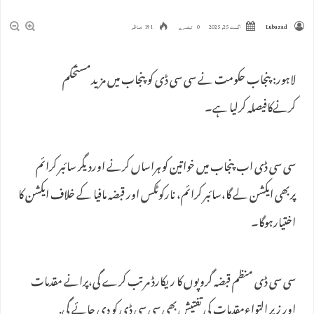
Lubazad
اگست 25, 2025
0 تبصرے
191 مناظر
لاہور: پنجاب حکومت نے سی سی ڈی کوپنجاب میں مزیدمستحکم
کرنےکافیصلہ کرلیا ہے۔
سی سی ڈی اب پنجاب میں خواتین کو ہراساں کرنے اوردیگر سائبر کرائم
پربھی ایکشن لے گا،سائبر کرائم، نارکوٹکس اور قبضہ مافیا کے خلاف ایکشن کا
اختیارہوگا۔
سی سی ڈی منظم قبضہ گروپوں کا ریکارڈ مرتب کرے گی،پرانے مقدمات
اور زیر التواءمقدمات کی تفتیش بھی سی سی ڈی کو دی جائے گی.