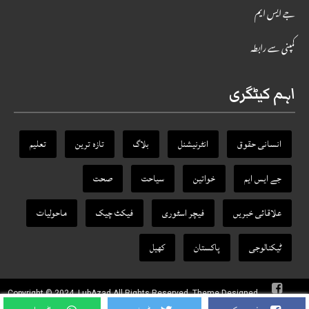
جے ایس ایم
کمپنی سے رابطہ
اہم کیٹگری
انسانی حقوق
انٹرنیشنل
بلاگ
تازہ ترین
تعلیم
جے ایس ایم
خواتین
سیاحت
صحت
علاقائی خبریں
فیچر اسٹوری
فیکٹ‌ چیک
ماحولیات
ٹیکنالوجی
پاکستان
کھیل
Copyright © 2024, LubAzad All Rights Reserved. Theme Designed
By
RANKTRA