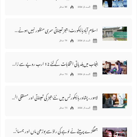
اگست 6, 2026
83 مناظر
اسلام آباد ہائیکورٹ: ججز تعیناتی سمری منظور نہیں‌ ہونے کے خٌلاف فیصلہ محفوظ
اگست 6, 2026
79 مناظر
پنجاب میں‌بلدیاتی انتخابات کے لئے 12 ارب روپے سے زائد مختص کرنے کی منظوری
اگست 6, 2026
75 مناظر
لاہور ، پشاور ہائیکورٹس میں نئے ججز کی تعیناتی اور مستقلی التواء کا شکار
اگست 5, 2026
75 مناظر
جھگڑے پر بیٹے نے لوہے کی راڈ سے بوڑھی ماں اور ہمسائی کو قتل کردیا