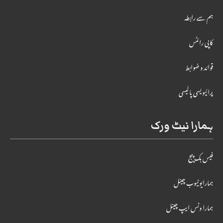
ہم سے رابطہ
کاپی رائٹس
قوائد و ضوابط
پرائیویسی پالیسی
ہمارا نیٹ ورک
فیس بک پیج
ہمارایوٹیوب چینل
ہمارا وٹس ایپ چینل