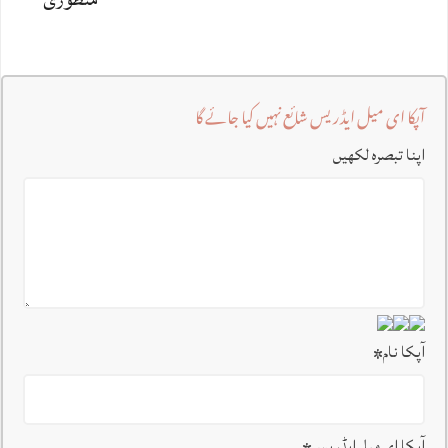
آپکا ای میل ایڈریس شائع نہیں کیا جائے گا
اپنا تبصرہ لکھیں
آپکا نام
*
آپکا ای میل ایڈریس
*