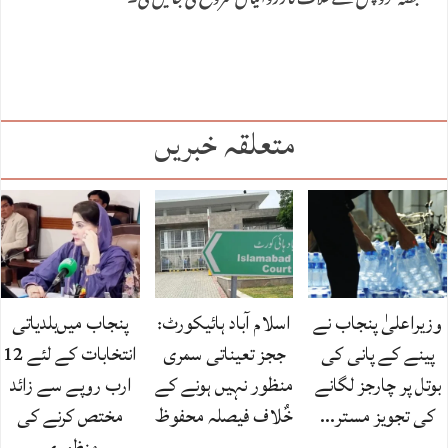
قبضہ گروپس کےخلاف کارروائیاں شروع کی جائیں گی۔
متعلقہ خبریں
وزیراعلیٰ پنجاب نے
اسلام آباد ہائیکورٹ:
پنجاب میں‌بلدیاتی
پینے کے پانی کی
ججز تعیناتی سمری
انتخابات کے لئے 12
بوتل پر چارجز لگانے
منظور نہیں‌ ہونے کے
ارب روپے سے زائد
کی تجویز مستر…
خٌلاف فیصلہ محفوظ
مختص کرنے کی
منظوری