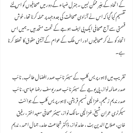
کے اتحاد کے بغیر ممکن نہیں ۔جنرل ضیاء کے دور میں صحافیوں کو اس لئے
تقسیم کیا گیا کہ اس نے آزادی صحافت کی جدوجہد پر حملہ کرنا تھا، خوش
قسمتی سے آج صحافی ایک پی ایف ہوجے کے تحت متحد ہیں ۔ہمیں اس
اتحاد کو لے کر صحافیوں اور اس ملک کے عوام کے آئینی حقوق کا تحفظ کرنا
ہے۔
تقریب میں لاہور پریس کلب کے سینئر نائب صدر افضال طالب, نائب
صدر صائمہ نواز، پی یوجے کے سینئر نائب صدر یوسف رضا عباسی، نائب
صدر ندیم زعیم، خزانچی نسیم قریشی، لاہور پریس کلب کے جوائنٹ
سیکرٹری عمران شیخ، خزانچی سالک نواز،سیینئر صحافی سعید اختر ، رفیق
خان، صلاح الدین بٹ ، حامد نواز، ڈاکٹر شجاعت حامد، جمال احمد ، ندیم