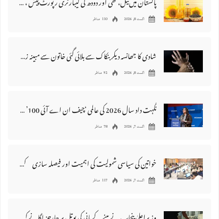
پاکستان میں‌تیل، گھی اور دودھ کی لیبارٹری رپورٹ پیش ، 176 نمونے غیر معیاری قرار
اگست 8, 2026
110 مناظر
شادی کا جھانسہ دیکر بنکاک سے بلائی گئی خاتون سے مبینہ زیادتی، ملزم گرفتار
اگست 8, 2026
92 مناظر
نگہت داد سال 2026 کی عالمی ‘چیف ان اے آئی 100’ فہرست میں شامل
اگست 7, 2026
78 مناظر
خواتین کی سیاسی شمولیت کی اہمیت اور فیصلہ سازی کے عمل میں فعال کردار
اگست 7, 2026
117 مناظر
وزیراعلیٰ پنجاب نے پینے کے پانی کی بوتل پر چارجز لگانے کی تجویز مستر دکر دی