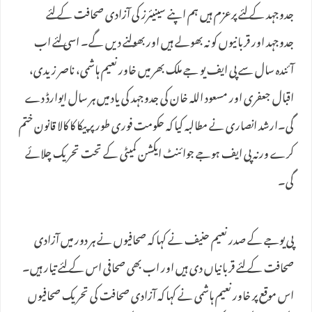
جدوجہد کے لئے پرعزم ہیں ہم اپنے سینیئرز کی آزادی صحافت کے لئے
جدوجہد اور قربانیوں کو نہ بھولے ہیں اور بھولنے دیں گے۔ اسی لئے اب
آئندہ سال سے پی ایف یو جے ملک بھر میں خاور نعیم ہاشمی، ناصر زیدی،
اقبال جعفری اور مسعود اللہ خان کی جدوجہد کی یاد میں ہر سال ایوارڈ دے
گی۔ارشد انصاری نے مطالبہ کیا کہ حکومت فوری طور پر پیکا کا کالا قانون ختم
کرے ورنہ پی ایف ہوجے جوائنٹ ایکشن کمیٹی کے تحت تحریک چلائے
گی۔
پی یوجے کے صدر نعیم حنیف نے کہا کہ صحافیوں نے ہر دور میں آزادی
صحافت کے لئے قربانیاں دی ہیں اور اب بھی صحافی اس کے لئے تیار ہیں۔
اس موقع پر خاور نعیم ہاشمی نے کہا کہ آزادی صحافت کی تحریک صحافیوں