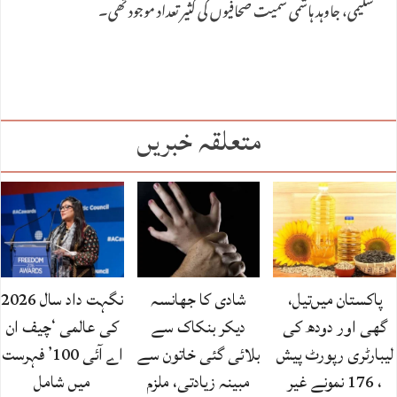
سلیمی، جاوہد ہاشمی سمیت صحافیوں کی کثیر تعداد موجود تھی۔
متعلقہ خبریں
پاکستان میں‌تیل،
شادی کا جھانسہ
نگہت داد سال 2026
گھی اور دودھ کی
دیکر بنکاک سے
کی عالمی ‘چیف ان
لیبارٹری رپورٹ پیش
بلائی گئی خاتون سے
اے آئی 100’ فہرست
، 176 نمونے غیر
مبینہ زیادتی، ملزم
میں شامل