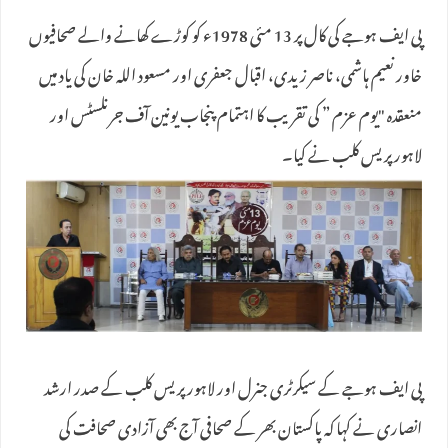
پی ایف ہوجے کی کال پر 13 مئی 1978ء کو کوڑے کھانے والے صحافیوں
خاور نعیم ہاشمی، ناصر زیدی، اقبال جعفری اور مسعود اللہ خان کی یاد میں
منعقدہ "یوم عزم ” کی تقریب کا اہتمام پنجاب یونین آف جرنلسٹس اور
لاہور پریس کلب نے کیا۔
پی ایف ہوجے کے سیکرٹری جنرل اور لاہور پریس کلب کے صدر ارشد
انصاری نے کہا کہ پاکستان بھر کے صحافی آج بھی آزادی صحافت کی