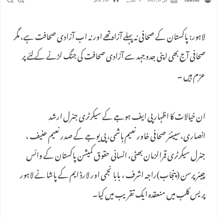
Lubazad
مئی 13, 2025
0 تبصرے
210 مناظر
لاہور: پاکستان کے صحافی نہ پہلے آزاد تھے اور نہ اب آزادی صحافت ہے، مگر
صحافی آج بھی اپنی جدوجہد سے آزادی صحافت کی جنگ لڑنے کے لئے پر
عزم ہیں ۔
ان خیالات کا اظہار پی ایف ہوجے کے سیکرٹری جنرل ارشد
انصاری،سیینئر صحافی خاور نعیم ہاشمی، پی یوجے کے صدر نعیم حنیف ،
جنرل سیکرٹری قمرالزمان بھٹی، انسانی حقوق کمیشن پاکستان کے وائس
چیئرپرسن (پنجاب)راجہ اشرف ، بابا نجمی اور لارڈ ایم کے پاشا نے لاہور
پریس کلب میں منعقدہ ایک تقریب میں کیا۔