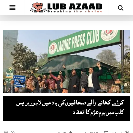
کوڑے کھانے والے صحافیوں‌کی یاد میں‌لاہور پریس
کلب میں‌یوم عزم کاانعقاد