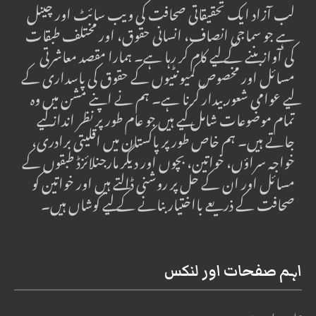
لب آزاد ایک تحقیقاتی صحافت کی ویب سائٹ اور چینل
ہے جو سماجی انصاف، انسانی حقوق، اور مختلف طبقات
کی آواز بننے کے لیے کام کر رہا ہے۔ ہمارا مقصد معاشرتی
مسائل اور مخصوص کمیونٹیوں کے حقوق کی پاسداری کے
لیے عوامی شعور بیدار کرنا ہے۔ ہم نے اپنے مشن میں وہ
تمام موضوعات شامل کیے ہیں جو عام طور پر نظر انداز کیے
جاتے ہیں۔ ہم خاص طور پر پاکستان میں اقلیتی برادری،
خواجہ سراؤں، خواتین، بچوں اور دیگر مارجنلائزڈ طبقوں کے
مسائل اور ان کے حل پر روشنی ڈالتے ہیں اور خواتین کو
صحافت کے ذریعے بااختیار بنانے کے لیے کوشاں ہیں۔
اہم صفحات اور لنکس