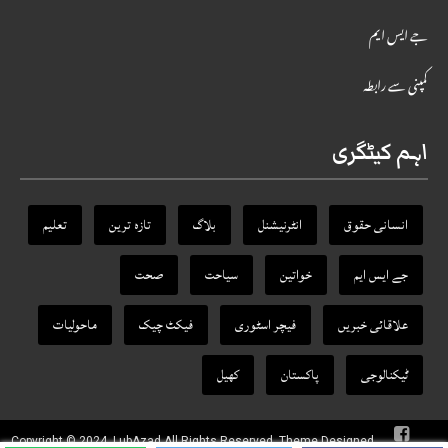
جے ایس ایم
کمپنی سے رابطہ
اہم کیٹگری
انسانی حقوق
انٹرنیشنل
بلاگ
تازہ ترین
تعلیم
جے ایس ایم
خواتین
سیاحت
صحت
علاقائی خبریں
فیچر اسٹوری
فیکٹ‌ چیک
ماحولیات
ٹیکنالوجی
پاکستان
کھیل
Copyright © 2024, LubAzad All Rights Reserved. Theme Designed