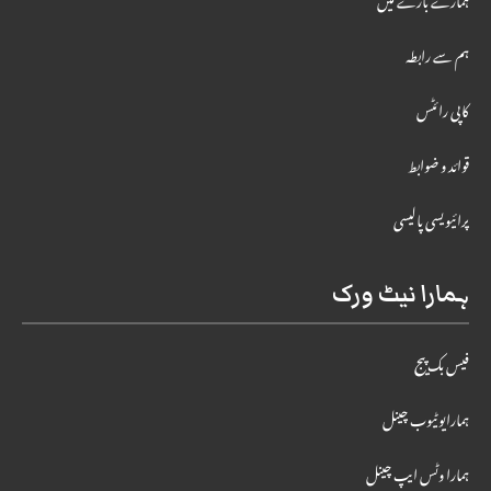
ہمارے بارے میں
ہم سے رابطہ
کاپی رائٹس
قوائد و ضوابط
پرائیویسی پالیسی
ہمارا نیٹ ورک
فیس بک پیج
ہمارایوٹیوب چینل
ہمارا وٹس ایپ چینل