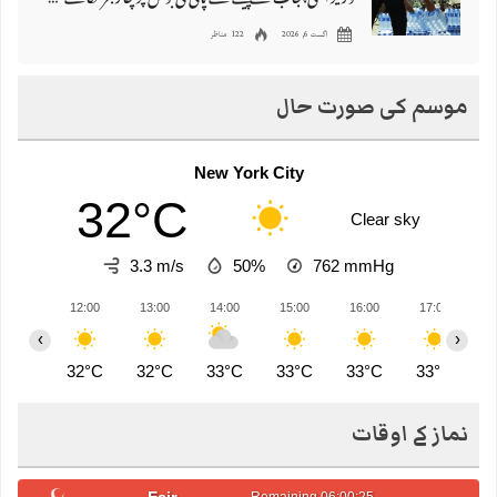
اگست 6, 2026
122 مناظر
موسم کی صورت حال
New York City
32°C
Clear sky
3.3 m/s
50%
762
mmHg
12:00
13:00
14:00
15:00
16:00
17:00
1
‹
›
32°C
32°C
33°C
33°C
33°C
33°C
3
نماز کے اوقات