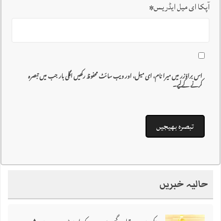
آپکا ای میل ایڈریس
*
اس براؤزر میں میرا نام، ای میل، اور ویب سائٹ محفوظ رکھیں اگلی بار جب میں تبصرہ
کرنے کےلیے۔
حالیہ خبریں