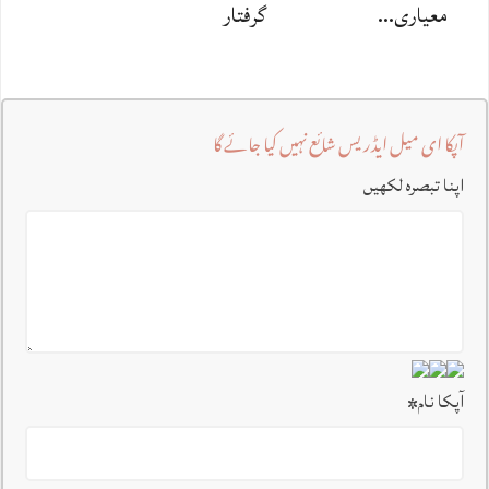
معیاری…
گرفتار
آپکا ای میل ایڈریس شائع نہیں کیا جائے گا
اپنا تبصرہ لکھیں
آپکا نام
*