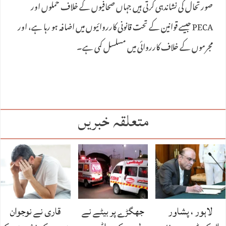
صورتحال کی نشاندہی کرتی ہیں جہاں صحافیوں کے خلاف حملوں اور
PECA جیسے قوانین کے تحت قانونی کارروائیوں میں اضافہ ہو رہا ہے، اور
مجرموں کے خلاف کارروائی میں مسلسل کمی ہے۔
متعلقہ خبریں
لاہور ، پشاور
جھگڑے پر بیٹے نے
قاری نے نوجوان