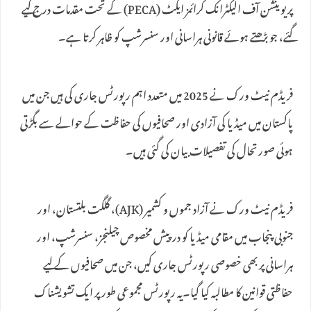
پریوینشن آف الیکٹرانک کرائمز ایکٹ (PECA) کے تحت مقدمات درج کیے
گئے، جو بڑھتے ہوئے قانونی ہراسانی اور سنسرشپ کو ظاہر کرتا ہے۔
فریڈم نیٹ ورک نے 2025 میں متعدد اہم رپورٹس جاری کی ہیں جن میں
پاکستان میں میڈیا کی آزادی اور صحافیوں کی حفاظت کے حوالے سے بگڑتی
ہوئی صورتحال کی تفصیلات بیان کی گئی ہیں۔
فریڈم نیٹ ورک نے آزاد جموں و کشمیر (AJK)، گلگت بلتستان، اور
جنوبی پنجاب میں مقامی میڈیا کو درپیش مخصوص چیلنجز، سنسرشپ، اور
ہراسانی پر بھی خصوصی رپورٹس جاری کیں، جن میں صحافیوں کے لیے
حفاظتی قوانین کا مطالبہ کیا گیا۔یہ رپورٹس مجموعی طور پر ایک تشویشناک