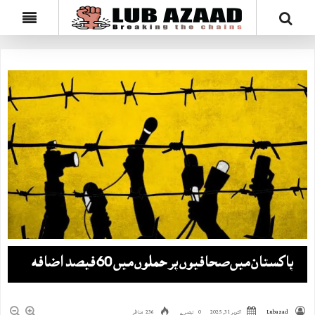
پاکستان میں صحافیوں پر حملوں میں 60 فیصد اضافہ
Lubazad
اکتوبر 31, 2025
0 تبصرے
236 مناظر