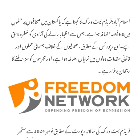
اسلام آباد:فریڈم نیٹ ورک کا کہنا ہے کہ پاکستان میں صحافیوں پر حملوں
میں60 فیصد اضافہ ہوا ہے، جس سے اظہارِ رائے کی آزادی کو خطرہ لاحق
ہے۔ان رپورٹس کے مطابق، صحافیوں کے خلاف جسمانی حملوں اور
قانونی مقدمات دونوں میں نمایاں اضافہ ہوا ہے، اور مجرموں کو سزا نہ ملنے کا
رجحان برقرار ہے۔
فریڈم نیٹ ورک کی سالانہ رپورٹ کے مطابق نومبر 2024 سے ستمبر