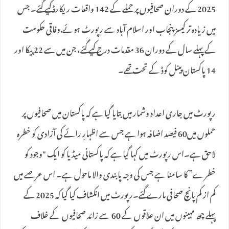
2025 کے دوران صحافیوں پر حملے کے 142 واقعات ریکارڈ کیے گئے۔ جس
میں زیادہ تر کیسز پنجاب اور اسلام آباد سے رپورٹ ہوئے.وفاقی حکومت
کے پہلے سال کے دوران 36 مقدمات درج کیے گئے، جن میں سے 22 پیکا اور
14 پاکستان پینل کوڈ کے تحت تھے۔
رپورٹ میں جاری اعداد وشمار میں بتایا گیا ہے کہ پاکستان میں صحافیوں پر
حملوں میں60 فیصد اضافہ ہوا ہے جس سے اظہارِ رائے کی آزادی کو خطرہ
لاحق ہے۔اس رپورٹ میں کہا گیا ہے کہ پاکستانی میڈیا کو ایک "وجود کو
خطرے” کا سامنا ہے جس کی وجہ پابندی والا ماحول ہے۔ اس عرصے میں
کم از کم پانچ صحافی مارے گئے۔رپورٹ میں انکشاف کیا گیا کہ 2025 کے
پہلے چھ مہینوں میں ان علاقوں کے 60 سے زائد صحافیوں کے خلاف