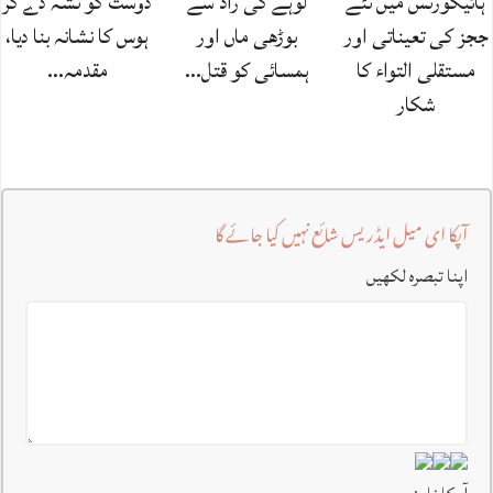
ہائیکورٹس میں نئے
لوہے کی راڈ سے
دوست کو نشہ دے کر
ججز کی تعیناتی اور
بوڑھی ماں اور
ہوس کا نشانہ بنا دیا،
مستقلی التواء کا
ہمسائی کو قتل…
مقدمہ…
شکار
آپکا ای میل ایڈریس شائع نہیں کیا جائے گا
اپنا تبصرہ لکھیں