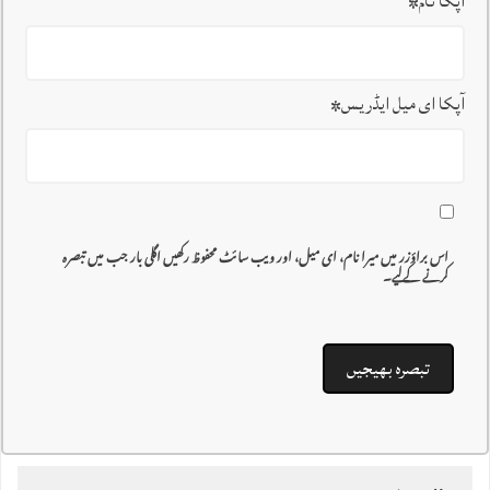
آپکا نام
*
آپکا ای میل ایڈریس
*
اس براؤزر میں میرا نام، ای میل، اور ویب سائٹ محفوظ رکھیں اگلی بار جب میں تبصرہ
کرنے کےلیے۔