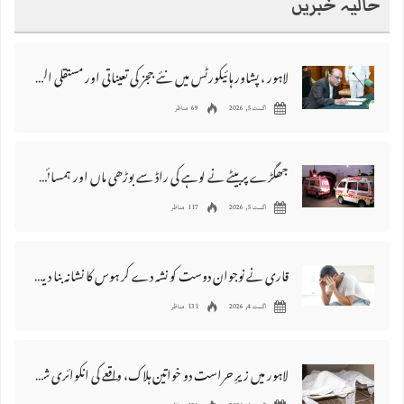
حالیہ خبریں
لاہور ، پشاور ہائیکورٹس میں نئے ججز کی تعیناتی اور مستقلی التواء کا شکار
اگست 5, 2026
69 مناظر
جھگڑے پر بیٹے نے لوہے کی راڈ سے بوڑھی ماں اور ہمسائی کو قتل کردیا
اگست 5, 2026
117 مناظر
قاری نے نوجوان دوست کو نشہ دے کر ہوس کا نشانہ بنا دیا، مقدمہ درج
اگست 4, 2026
131 مناظر
لاہور میں زیرِ حراست دو خواتین ہلاک، واقعے کی انکوائری شروع کر دی گئی