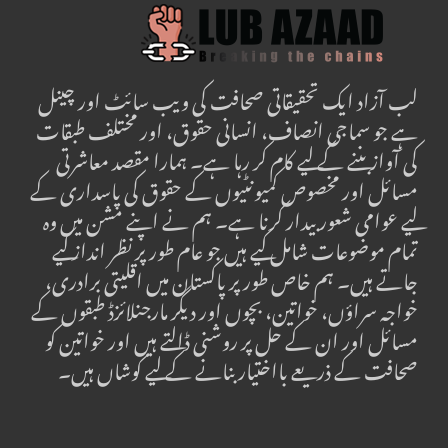
لب آزاد ایک تحقیقاتی صحافت کی ویب سائٹ اور چینل
ہے جو سماجی انصاف، انسانی حقوق، اور مختلف طبقات
کی آواز بننے کے لیے کام کر رہا ہے۔ ہمارا مقصد معاشرتی
مسائل اور مخصوص کمیونٹیوں کے حقوق کی پاسداری کے
لیے عوامی شعور بیدار کرنا ہے۔ ہم نے اپنے مشن میں وہ
تمام موضوعات شامل کیے ہیں جو عام طور پر نظر انداز کیے
جاتے ہیں۔ ہم خاص طور پر پاکستان میں اقلیتی برادری،
خواجہ سراؤں، خواتین، بچوں اور دیگر مارجنلائزڈ طبقوں کے
مسائل اور ان کے حل پر روشنی ڈالتے ہیں اور خواتین کو
صحافت کے ذریعے بااختیار بنانے کے لیے کوشاں ہیں۔