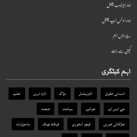
ہمارایوٹیوب چینل
ہمارا وٹس ایپ چینل
جے ایس ایم
کمپنی سے رابطہ
اہم کیٹگری
انسانی حقوق
انٹرنیشنل
بلاگ
تازہ ترین
تعلیم
جے ایس ایم
خواتین
سیاحت
صحت
علاقائی خبریں
فیچر اسٹوری
فیکٹ‌ چیک
ماحولیات