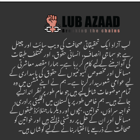
لب آزاد ایک تحقیقاتی صحافت کی ویب سائٹ اور چینل
ہے جو سماجی انصاف، انسانی حقوق، اور مختلف طبقات
کی آواز بننے کے لیے کام کر رہا ہے۔ ہمارا مقصد معاشرتی
مسائل اور مخصوص کمیونٹیوں کے حقوق کی پاسداری کے
لیے عوامی شعور بیدار کرنا ہے۔ ہم نے اپنے مشن میں وہ
تمام موضوعات شامل کیے ہیں جو عام طور پر نظر انداز کیے
جاتے ہیں۔ ہم خاص طور پر پاکستان میں اقلیتی برادری،
خواجہ سراؤں، خواتین، بچوں اور دیگر مارجنلائزڈ طبقوں کے
مسائل اور ان کے حل پر روشنی ڈالتے ہیں اور خواتین کو
صحافت کے ذریعے بااختیار بنانے کے لیے کوشاں ہیں۔