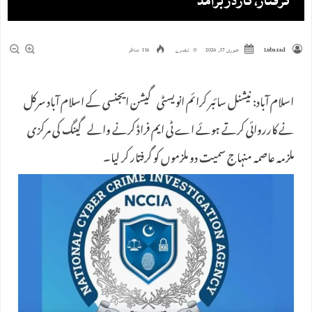
گرفتار، کارڈز برآمد
Lubazad
جنوری 17, 2026
0 تبصرے
116 مناظر
اسلام آباد: نیشنل سائبر کرائم انویسٹی گیشن ایجنسی کے اسلام آباد سرکل
نے کارروائی کرتے ہوئے اے ٹی ایم فراڈ کرنے والے گینگ کی مرکزی
ملزمہ عاصمہ منہاج سمیت دو ملزموں کو گرفتار کر لیا۔