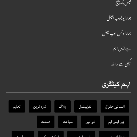
فیس بک پیج
ہمارایوٹیوب چینل
ہمارا وٹس ایپ چینل
جے ایس ایم
کمپنی سے رابطہ
اہم کیٹگری
انسانی حقوق
انٹرنیشنل
بلاگ
تازہ ترین
تعلیم
جے ایس ایم
خواتین
سیاحت
صحت
علاقائی خبریں
فیچر اسٹوری
فیکٹ‌ چیک
ماحولیات