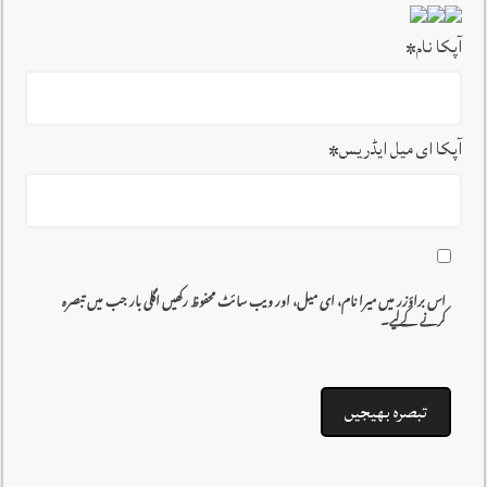
آپکا نام
*
آپکا ای میل ایڈریس
*
اس براؤزر میں میرا نام، ای میل، اور ویب سائٹ محفوظ رکھیں اگلی بار جب میں تبصرہ
کرنے کےلیے۔