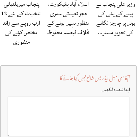
وزیراعلیٰ پنجاب نے
اسلام آباد ہائیکورٹ:
پنجاب میں‌بلدیاتی
پینے کے پانی کی
ججز تعیناتی سمری
انتخابات کے لئے 12
بوتل پر چارجز لگانے
منظور نہیں‌ ہونے کے
ارب روپے سے زائد
کی تجویز مستر…
خٌلاف فیصلہ محفوظ
مختص کرنے کی
منظوری
آپکا ای میل ایڈریس شائع نہیں کیا جائے گا
اپنا تبصرہ لکھیں