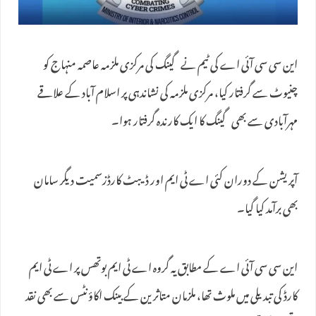
این سی سی آئی اے کی ٹیم نے گینگ کی مرکزی ملزمہ عاصمہ منہاج کو
چنیوٹ سے گرفتار کیا، مرکزی ملزمہ کی نشاندہی پر اسلام آباد کے علاقے
مہرآبادی سے بھی گینگ کا ایک کارندہ گرفتار ہوا۔
آپریشن کے دوران کئی اے ٹی ایم اور ڈیبٹ کارڈزسمیت دیگر سامان
بھی برآمد کیا گیا۔
این سی سی آئی اے کے مطابق یہ گروہ اے ٹی ایم بوتھس پر اے ٹی ایم
کارڈ کی تبدیلی میں ملوث تھا، ملزمان متاثرین کے بینک اکاؤنٹس سے بھی نقد