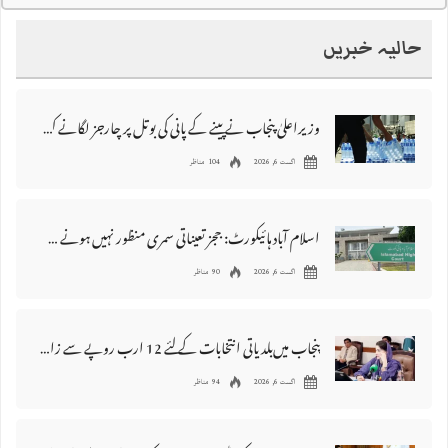
حالیہ خبریں
وزیراعلیٰ پنجاب نے پینے کے پانی کی بوتل پر چارجز لگانے کی تجویز مستر دکر دی
اگست 6, 2026
104 مناظر
اسلام آباد ہائیکورٹ: ججز تعیناتی سمری منظور نہیں‌ ہونے کے خٌلاف فیصلہ محفوظ
اگست 6, 2026
90 مناظر
پنجاب میں‌بلدیاتی انتخابات کے لئے 12 ارب روپے سے زائد مختص کرنے کی منظوری
اگست 6, 2026
94 مناظر