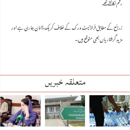
رقم نکالتے تھے.
زرائع کے مطابق فراڈ نیٹ ورک کے خلاف کریک ڈاؤن جاری ہے اور
مزید گرفتاریاں بھی متوقع ہیں۔
متعلقہ خبریں