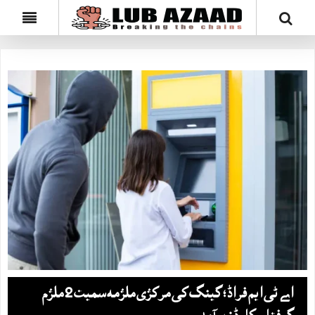
اے ٹی ایم فراڈ؛ گینگ کی مرکزی ملزمہ سمیت 2 ملزم