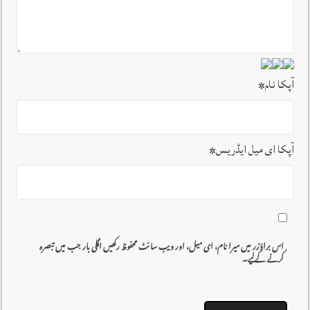
آپکا نام
*
آپکا ای میل ایڈریس
*
اس براؤزر میں میرا نام، ای میل، اور ویب سائٹ محفوظ رکھیں اگلی بار جب میں تبصرہ
کرنے کےلیے۔