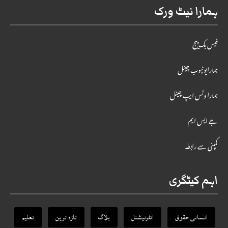
ہمارا نیٹ ورک
فیس بک پیج
ہمارایوٹیوب چینل
ہمارا وٹس ایپ چینل
جے ایس ایم
کمپنی سے رابطہ
اہم کیٹگری
انسانی حقوق
انٹرنیشنل
بلاگ
تازہ ترین
تعلیم