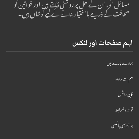
مسائل اور ان کے حل پر روشنی ڈالتے ہیں اور خواتین کو
صحافت کے ذریعے بااختیار بنانے کے لیے کوشاں ہیں۔
اہم صفحات اور لنکس
ہمارے بارے میں
ہم سے رابطہ
کاپی رائٹس
قوائد و ضوابط
پرائیویسی پالیسی