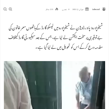
Lubazad
جولائی 2, 2025
0 تبصرے
215 مناظر
شیخوپورہ: پاور ڈویژن نے شیخوپورہ میں لیسکو گارڈ کےہاتھوں معمر خاتون کی
بے توقیری پر سخت ایکشن لے لیا ہے، جس کے بعد سیکیورٹی گارڈ کیخلاف
مقدمہ درج کرکے اس کو تحویل میں لے لیا گیا ہے۔
ویڈیو
پلیئر