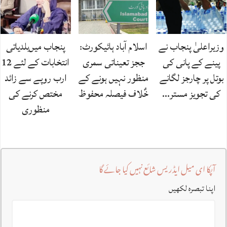
وزیراعلیٰ پنجاب نے
اسلام آباد ہائیکورٹ:
پنجاب میں‌بلدیاتی
پینے کے پانی کی
ججز تعیناتی سمری
انتخابات کے لئے 12
بوتل پر چارجز لگانے
منظور نہیں‌ ہونے کے
ارب روپے سے زائد
کی تجویز مستر…
خٌلاف فیصلہ محفوظ
مختص کرنے کی
منظوری
آپکا ای میل ایڈریس شائع نہیں کیا جائے گا
اپنا تبصرہ لکھیں