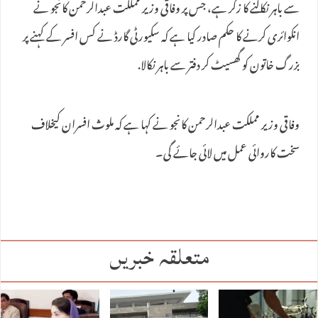
سے باہر نکالنے کا زکر ہے، جس پر وفاقی وزیر مملکت عبدالرحمن کانجو نے
انکوائری کرنے کا حکم صادر کیا ہے کہ سکیورٹی گارڈ نے کس افسر کے کہنے پر
بزرگ خاتون کو گھسیٹ کر دفتر سے باہر نکالا.
وفاقی وزیر مملکت عبدالرحمن کانجو نے کہا ہے کہ ملوث افسران کیخلاف
سخت کاروائی عمل میں لائی جائے گی۔
متعلقہ خبریں