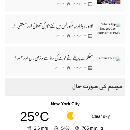
اگست 6, 2026
92 مناظر
لاہور ، پشاور ہائیکورٹس میں نئے ججز کی تعیناتی اور مستقلی التواء کا شکار
اگست 5, 2026
77 مناظر
جھگڑے پر بیٹے نے لوہے کی راڈ سے بوڑھی ماں اور ہمسائی کو قتل کردیا
اگست 5, 2026
137 مناظر
موسم کی صورت حال
New York City
25°C
Clear sky
2.6 m/s
94%
765
mmHg