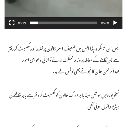
00:23
00:00
ایس ای لیسکو واپڈا آفس میں ضعیف العمر خاتون پر تشدد اور گھسیٹ کر دفتر
سے باہر نکالنے کے معاملہ پر وزیر مملکت برائے توانائی و عوامی امور
عبدالرحمن خان کانجو نے بھی نوٹس لے لیا.
شیخوپورہ میں‌سوشل میڈیا پر بزرگ خاتون کو گھسیٹ کر دفتر سے باہر نکالنے کی
ویڈیو وائرل ہوئی تھی.