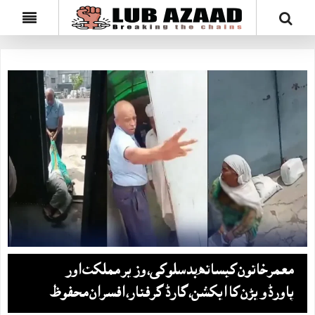
معمرخاتون کیساتھ بدسلوکی، وزیر مملکت اور
پاورڈویژن کا ایکشن، گارڈ گرفتار، افسران محفوظ