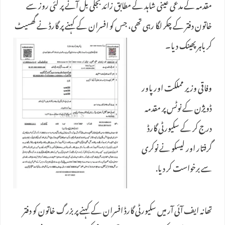
مقدمہ کے مدعی عینی شاہد کے مطابق زائد بجلی بل آنے پر کئی روز سے
خاتون دفتر کے چکر لگا رہی تھی، جس کو افسران کے کہنے پر گارڈ نے گھسیٹ
کر باہر پھینک دیا۔
وفاقی وزیر مملکت اور پاور
ڈویژن کے نوٹس پر مقدمہ
درج کر کے سکیورٹی گارڈ
گرفتار اور لیسکو نے نوکری
سے برخواست کر دیا.
تھانہ ایف آئی آر میں سکیورٹی گارڈ افسران کے کہنے پر بزرگ خاتون کو دفتر