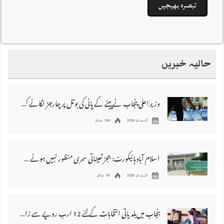
حالیہ خبریں
وزیراعلیٰ پنجاب نے پینے کے پانی کی بوتل پر چارجز لگانے کی تجویز مستر دکر دی
اگست 6, 2026
104 مناظر
اسلام آباد ہائیکورٹ: ججز تعیناتی سمری منظور نہیں‌ ہونے کے خٌلاف فیصلہ محفوظ
اگست 6, 2026
90 مناظر
پنجاب میں‌بلدیاتی انتخابات کے لئے 12 ارب روپے سے زائد مختص کرنے کی منظوری