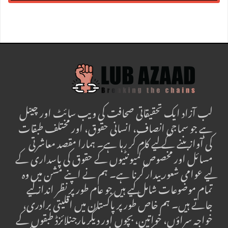
لب آزاد ایک تحقیقاتی صحافت کی ویب سائٹ اور چینل
ہے جو سماجی انصاف، انسانی حقوق، اور مختلف طبقات
کی آواز بننے کے لیے کام کر رہا ہے۔ ہمارا مقصد معاشرتی
مسائل اور مخصوص کمیونٹیوں کے حقوق کی پاسداری کے
لیے عوامی شعور بیدار کرنا ہے۔ ہم نے اپنے مشن میں وہ
تمام موضوعات شامل کیے ہیں جو عام طور پر نظر انداز کیے
جاتے ہیں۔ ہم خاص طور پر پاکستان میں اقلیتی برادری،
خواجہ سراؤں، خواتین، بچوں اور دیگر مارجنلائزڈ طبقوں کے