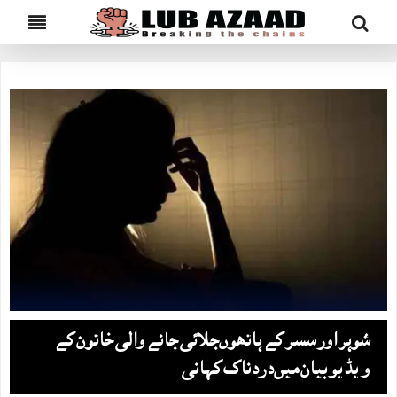
شوہر اور سسر کے ہاتھوں‌جلائی جانے والی خاتون کے
ویڈیو بیان میں‌دردناک کہانی