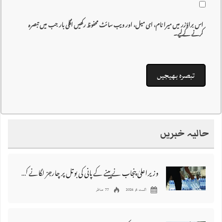
اس براؤزر میں میرا نام، ای میل، اور ویب سائٹ محفوظ رکھیں اگلی بار جب میں تبصرہ
کرنے کےلیے۔
حالیہ خبریں
وزیراعلیٰ پنجاب نے پینے کے پانی کی بوتل پر چارجز لگانے کی تجویز مستر دکر دی
اگست 6, 2026
77 مناظر