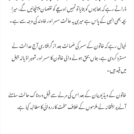
ڈراتے رہے کہ بھائیوں کو بتایا تو تمہیں اور بچے کو نقصان پہنچائیں گے، میرا
بچہ بھی انہی کے پاس ہے میری یہ حالت سسر اور خاوند کی وجہ سے ہے۔
خٰیال رہے کہ خاتون کے سسر کی ضمانت بعد از گرفتاری آج عدالت نے
مسترد کردی ہے، جاں بحق ہونے والی خاتون کا سسر اور شوہر اڈیالہ جیل
میں قید ہیں۔
خاتون کے ویڈیو بیان کے بعد اس کی مرنے سے قبل دردناک حالت سامنے
آنے پر اہلخانہ نے ملزموں کے خلاف سخت کارروائی کا مطالبہ کیا ہے.