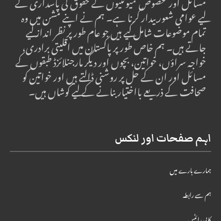
مسائل اور مخصوص کمیونٹیوں کے حقوق کی پاسداری کے
لیے عوامی شعور بیدار کرنا ہے۔ ہم نے اپنے مشن میں وہ
تمام موضوعات شامل کیے ہیں جو عام طور پر نظر انداز کیے
جاتے ہیں۔ ہم خاص طور پر پاکستان میں اقلیتی برادری،
خواجہ سراؤں، خواتین، بچوں اور دیگر مارجنلائزڈ طبقوں کے
مسائل اور ان کے حل پر روشنی ڈالتے ہیں اور خواتین کو
صحافت کے ذریعے بااختیار بنانے کے لیے کوشاں ہیں۔
اہم صفحات اور لنکس
ہمارے بارے میں
ہم سے رابطہ