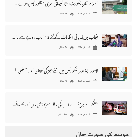
اسلام آباد ہائیکورٹ: ججز تعیناتی سمری منظور نہیں‌ ہونے کے خٌلاف فیصلہ محفوظ
اگست 6, 2026
78 مناظر
پنجاب میں‌بلدیاتی انتخابات کے لئے 12 ارب روپے سے زائد مختص کرنے کی منظوری
اگست 6, 2026
74 مناظر
لاہور ، پشاور ہائیکورٹس میں نئے ججز کی تعیناتی اور مستقلی التواء کا شکار
اگست 5, 2026
75 مناظر
جھگڑے پر بیٹے نے لوہے کی راڈ سے بوڑھی ماں اور ہمسائی کو قتل کردیا
اگست 5, 2026
129 مناظر
موسم کی صورت حال