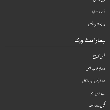
کاپی رائٹس
قوائد و ضوابط
پرائیویسی پالیسی
ہمارا نیٹ ورک
فیس بک پیج
ہمارایوٹیوب چینل
ہمارا وٹس ایپ چینل
جے ایس ایم
کمپنی سے رابطہ