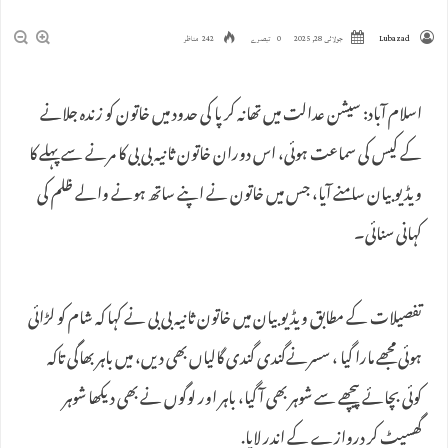
Lubazad
جولائی 28, 2025
0 تبصرے
242 مناظر
اسلام آباد: سیشن عدالت میں تھانہ کرپا کی حدود میں خاتون کو زندہ جلانے
کے کیس کی سماعت ہوئی، اس دوران خاتون ثانیہ بی بی کا مرنے سے پہلے کا
ویڈیو بیان سامنے آیا، جس میں خاتون نے اپنے ساتھ ہونے والے ظلم کی
کہانی سنائی۔
تفصیلات کے مطابق ویڈیو بیان میں خاتون ثانیہ بی بی نے کہا کہ شام کو لڑائی
ہوئی مجھے مارا گیا ، سسرنےگندی گندی گالیاں بھی دیں، میں باہر بھاگی تاکہ
کوئی بچائے پیچھے سے شوہر بھی آ گیا، باہر اور لوگوں نے بھی دیکھا شوہر
گھسیٹ کر دروازے کے اندر لایا.