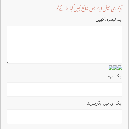
آپکا ای میل ایڈریس شائع نہیں کیا جائے گا
اپنا تبصرہ لکھیں
آپکا نام
*
آپکا ای میل ایڈریس
*