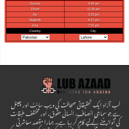
لب آزاد ایک تحقیقاتی صحافت کی ویب سائٹ اور چینل
ہے جو سماجی انصاف، انسانی حقوق، اور مختلف طبقات
کی آواز بننے کے لیے کام کر رہا ہے۔ ہمارا مقصد معاشرتی