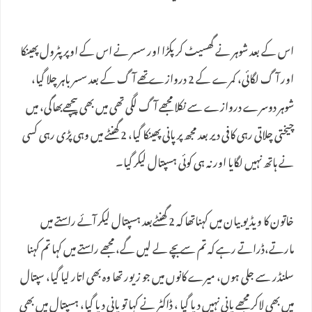
اس کے بعد شوہر نے گھسیٹ کر پکڑا اور سسر نے اس کے اوپر پٹرول پھینکا
اور آگ لگائی، کمرے کے 2 دروازے تھے آگ کے بعد سسر باہر چلا گیا،
شوہر دوسرے دروازے سے نکلا مجھے آگ لگی تھی میں بھی پیچھےبھاگی، میں
چیختی چلاتی رہی کافی دیر بعد مجھ پر پانی پھینکا گیا، 2 گھنٹے میں وہی پڑی رہی کسی
نے ہاتھ نہیں لگایا اور نہ ہی کوئی ہسپتال لیکر گیا۔
خاتون کا ویڈیو بیان میں کہناتھا کہ 2 گھنٹےبعد ہسپتال لیکر آئے راستے میں
مارتے،ڈراتے رہے کہ تم سے بچے لے لیں گے، مجھے راستے میں کہا تم کہنا
سلنڈر سے جلی ہوں، میرے کانوں میں جو زیور تھا وہ بھی اتار لیا گیا، سپتال
میں بھی لاکر مجھے پانی نہیں دیا گیا ، ڈاکٹر نے کہا تو پانی دیا گیا، ہسپتال میں بھی