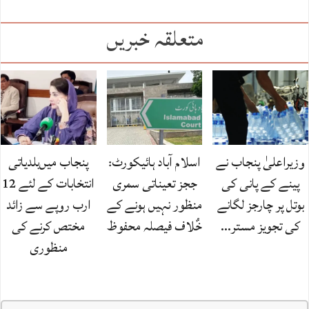
متعلقہ خبریں
وزیراعلیٰ پنجاب نے
اسلام آباد ہائیکورٹ:
پنجاب میں‌بلدیاتی
پینے کے پانی کی
ججز تعیناتی سمری
انتخابات کے لئے 12
بوتل پر چارجز لگانے
منظور نہیں‌ ہونے کے
ارب روپے سے زائد
کی تجویز مستر…
خٌلاف فیصلہ محفوظ
مختص کرنے کی
منظوری