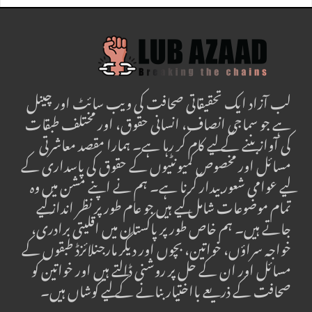
لب آزاد ایک تحقیقاتی صحافت کی ویب سائٹ اور چینل
ہے جو سماجی انصاف، انسانی حقوق، اور مختلف طبقات
کی آواز بننے کے لیے کام کر رہا ہے۔ ہمارا مقصد معاشرتی
مسائل اور مخصوص کمیونٹیوں کے حقوق کی پاسداری کے
لیے عوامی شعور بیدار کرنا ہے۔ ہم نے اپنے مشن میں وہ
تمام موضوعات شامل کیے ہیں جو عام طور پر نظر انداز کیے
جاتے ہیں۔ ہم خاص طور پر پاکستان میں اقلیتی برادری،
خواجہ سراؤں، خواتین، بچوں اور دیگر مارجنلائزڈ طبقوں کے
مسائل اور ان کے حل پر روشنی ڈالتے ہیں اور خواتین کو
صحافت کے ذریعے بااختیار بنانے کے لیے کوشاں ہیں۔