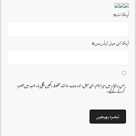
آپکا نام
*
آپکا ای میل ایڈریس
*
اس براؤزر میں میرا نام، ای میل، اور ویب سائٹ محفوظ رکھیں اگلی بار جب میں تبصرہ
کرنے کےلیے۔