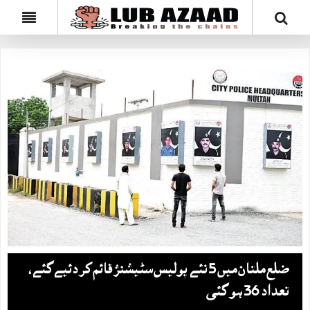
ضلع ملتان میں‌ 5 نئے پولیس سٹیشنز قائم کر دئیےگئے،
تعداد 36 ہو گئی