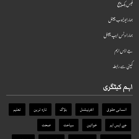
فیس بک پیج
ہمارایوٹیوب چینل
ہمارا وٹس ایپ چینل
جے ایس ایم
کمپنی سے رابطہ
اہم کیٹگری
انسانی حقوق
انٹرنیشنل
بلاگ
تازہ ترین
تعلیم
جے ایس ایم
خواتین
سیاحت
صحت