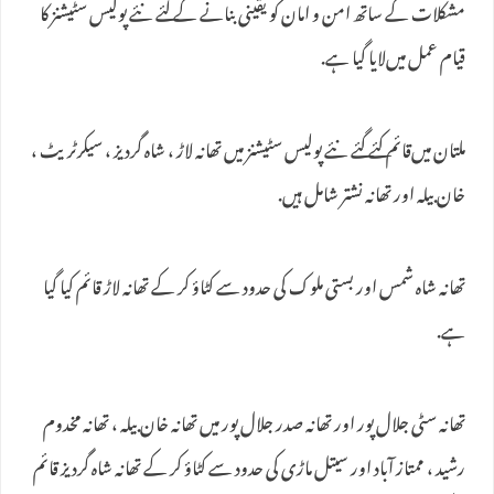
مشکلات کے ساتھ امن و امان کو یقینی بنانے کے لئے نئے پولیس سٹیشنز کا
قیام عمل میں‌لایا گیا ہے.
ملتان میں‌قائم کئے گئے نئے پولیس سٹیشنز میں تھانہ لاڑ ، شاہ گردیز ، سیکرٹریٹ ،
خان بیلہ اور تھانہ نشتر شامل ہیں.
تھانہ شاہ شمس اور بستی ملوک کی حدود سے کٹاؤ کر کے تھانہ لاڑ قائم کیا گیا
ہے.
تھانہ سٹی جلال پور اور تھانہ صدر جلال پور میں تھانہ خان بیلہ ، تھانہ مخدوم
رشید ، ممتاز آباد اور سیتل ماڑی کی حدود سے کٹاؤ کر کے تھانہ شاہ گردیز قائم