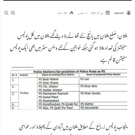
Lubazad
جون 17, 2025
0 تبصرے
199 مناظر
ملتان: ضلع ملتان میں پانچ نئے تھانے بنا دیئے گئے.ملتان میں‌ کل پولیس
سٹیشنز کی تعداد 36 ہو گئی جبکہ خواتین کے لئے ویمن سنٹر میں‌بھی ایک پولیس
سٹیشن قائم ہے.
پنجاب پولیس زرائع کے مطابق ملتان میں‌آبادی کے پھیلاؤ اور عوامی