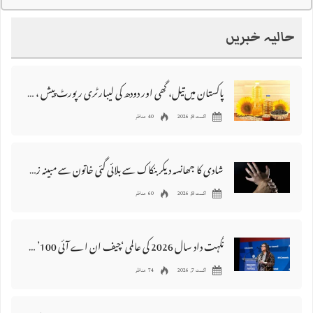
حالیہ خبریں
پاکستان میں‌تیل، گھی اور دودھ کی لیبارٹری رپورٹ پیش ، 176 نمونے غیر معیاری قرار
اگست 8, 2026
40 مناظر
شادی کا جھانسہ دیکر بنکاک سے بلائی گئی خاتون سے مبینہ زیادتی، ملزم گرفتار
اگست 8, 2026
60 مناظر
نگہت داد سال 2026 کی عالمی ‘چیف ان اے آئی 100’ فہرست میں شامل
اگست 7, 2026
74 مناظر