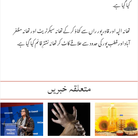
کیا گیا ہے.
تھانہ الپہ اور قادر پور راں سے کٹاؤ کر کے تھانہ سیکرٹریٹ اور تھانہ مظفر
آباد اور قطب پور کی حدود سے علاقے کاٹ کر تھانہ نشترِ قائم کیا گیا ہے.
متعلقہ خبریں