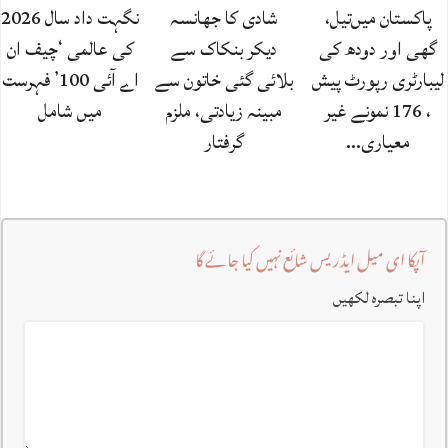
پاکستان میں‌تیل،
شادی کا جھانسہ
نگہت داد سال 2026
گھی اور دودھ کی
دیکر بنکاک سے
کی عالمی ‘چیف ان
لیبارٹری رپورٹ پیش
بلائی گئی خاتون سے
اے آئی 100’ فہرست
، 176 نمونے غیر
مبینہ زیادتی، ملزم
میں شامل
معیاری…
گرفتار
آپکا ای میل ایڈریس شائع نہیں کیا جائے گا
اپنا تبصرہ لکھیں