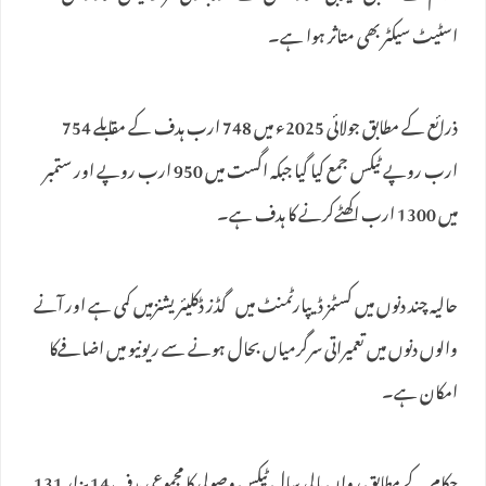
اسٹیٹ سیکٹر بھی متاثر ہوا ہے۔
ذرائع کے مطابق جولائی 2025ء میں 748 ارب ہدف کے مقابلے 754
ارب روپے ٹیکس جمع کیا گیا جبکہ اگست میں 950 ارب روپے اور ستمبر
میں 1300 ارب اکھٹےکرنے کا ہدف ہے۔
حالیہ چند دنوں میں کسٹمز ڈیپارٹمنٹ میں گڈز ڈکلیئریشنزمیں کمی ہے اور آنے
والوں دنوں میں تعمیراتی سرگرمیاں بحال ہونے سے ریونیو میں اضافےکا
امکان ہے۔