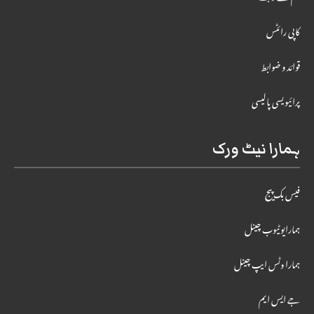
کاپی رائٹس
قوائد و ضوابط
پرائیویسی پالیسی
ہمارا نیٹ ورک
فیس بک پیج
ہمارایوٹیوب چینل
ہمارا وٹس ایپ چینل
جے ایس ایم