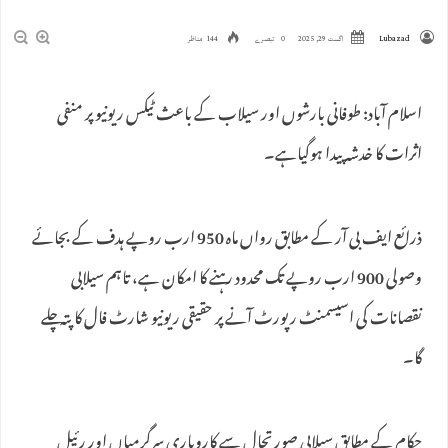
Lubazad
اگست 29, 2025
0 تبصرے
144 مناظر
اسلام آباد: طوفانی بارشوں اور سیلاب کے باعث‌ ٹیکس ریونیو پر منفی
اثرات کا خدشہ پیدا ہوگیاہے۔
ذرائع ایف بی آر کے مطابق رواں ماہ 950 ارب روپے ہدف کے بجائے
وصولی 900 ارب روپے تک محدود رہنے کا امکان ہے، تاہم سیلابی
نقصانات کی اسیسمنٹ رپورٹ آنے پر حقیقی ریونیو شارٹ فال کا پتہ چلے
گا۔
حکام کے مطابق سیلابی صورتحال سے کاروباری سرگرمیاں اور رئیل