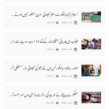
اسلام آباد ہائیکورٹ: ججز تعیناتی سمری منظور نہیں‌ ہونے کے خٌلاف فیصلہ محفوظ
اگست 6, 2026
90 مناظر
پنجاب میں‌بلدیاتی انتخابات کے لئے 12 ارب روپے سے زائد مختص کرنے کی منظوری
اگست 6, 2026
93 مناظر
لاہور ، پشاور ہائیکورٹس میں نئے ججز کی تعیناتی اور مستقلی التواء کا شکار
اگست 5, 2026
77 مناظر
جھگڑے پر بیٹے نے لوہے کی راڈ سے بوڑھی ماں اور ہمسائی کو قتل کردیا
اگست 5, 2026
138 مناظر