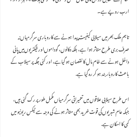
حکام کے مطابق رواں مالی سال ٹیکس وصولی کا مجموعی ہدف 14 ہزار 131
ارب روپے ہے۔
تاہم ملک بھر میں سیلابی کیفیت پیدا ہونے سے کاروباری سرگرمیاں‌نہ
صرف بری طرح متاثر ہوا ہے، بلکہ دکانوں، گوداموں‌اور فیکٹریوں‌میں‌پانی
داخل ہونے سے خام مال کا نقصان ہو گیاہے، اور کئی جگہ پر سیلاب کے
باعث کاروبار بند ہو کر رہ گیا ہے.
اس طرح‌ سیلابی علاقوں میں تعمیراتی سرگرمیاں مکمل طور پر رک گئی ہیں،
جبکہ عام شہریوں‌کی قوت خرید بھی متاثر ہونے کی وجہ سے ٹیکس ریونیو میں‌
کمی کا امکان ہے.