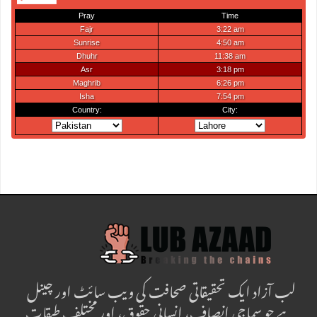
لب آزاد ایک تحقیقاتی صحافت کی ویب سائٹ اور چینل
ہے جو سماجی انصاف، انسانی حقوق، اور مختلف طبقات