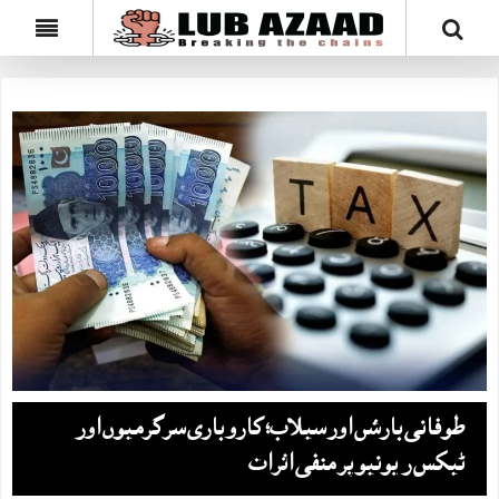
طوفانی بارشں اور سیلاب؛ کاروباری سرگرمیوں‌ اور
ٹیکس ریونیو پر منفی اثرات