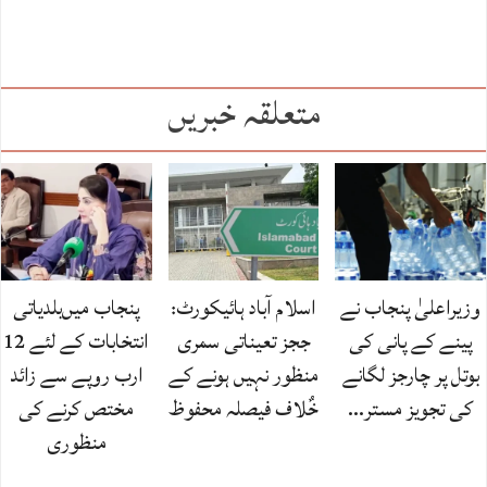
متعلقہ خبریں
وزیراعلیٰ پنجاب نے
اسلام آباد ہائیکورٹ:
پنجاب میں‌بلدیاتی
پینے کے پانی کی
ججز تعیناتی سمری
انتخابات کے لئے 12
بوتل پر چارجز لگانے
منظور نہیں‌ ہونے کے
ارب روپے سے زائد
کی تجویز مستر…
خٌلاف فیصلہ محفوظ
مختص کرنے کی
منظوری