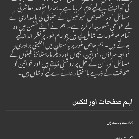
کی آواز بننے کے لیے کام کر رہا ہے۔ ہمارا مقصد معاشرتی
مسائل اور مخصوص کمیونٹیوں کے حقوق کی پاسداری کے
لیے عوامی شعور بیدار کرنا ہے۔ ہم نے اپنے مشن میں وہ
تمام موضوعات شامل کیے ہیں جو عام طور پر نظر انداز کیے
جاتے ہیں۔ ہم خاص طور پر پاکستان میں اقلیتی برادری،
خواجہ سراؤں، خواتین، بچوں اور دیگر مارجنلائزڈ طبقوں کے
مسائل اور ان کے حل پر روشنی ڈالتے ہیں اور خواتین کو
صحافت کے ذریعے بااختیار بنانے کے لیے کوشاں ہیں۔
اہم صفحات اور لنکس
ہمارے بارے میں
ہم سے رابطہ