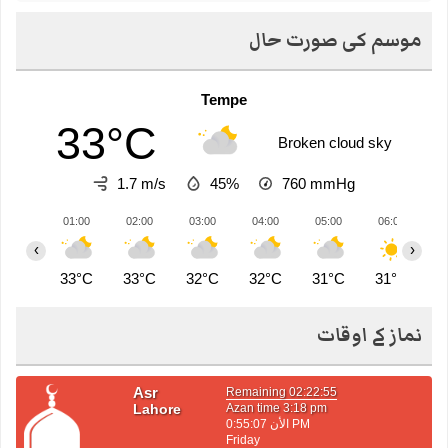
موسم کی صورت حال
Tempe
33°C
Broken cloud sky
1.7 m/s
45%
760
mmHg
01:00
02:00
03:00
04:00
05:00
06:00
0
‹
›
33°C
33°C
32°C
32°C
31°C
31°C
3
نماز کے اوقات