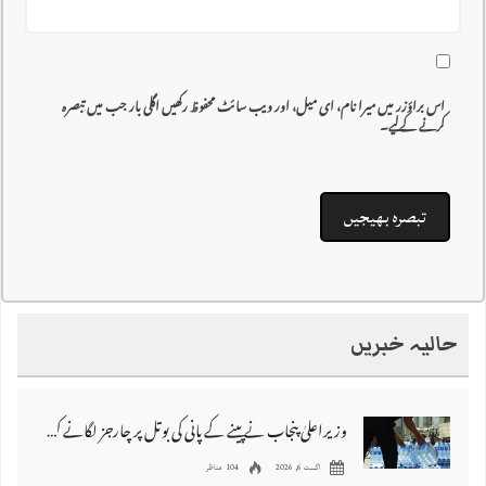
اس براؤزر میں میرا نام، ای میل، اور ویب سائٹ محفوظ رکھیں اگلی بار جب میں تبصرہ
کرنے کےلیے۔
حالیہ خبریں
وزیراعلیٰ پنجاب نے پینے کے پانی کی بوتل پر چارجز لگانے کی تجویز مستر دکر دی
اگست 6, 2026
104 مناظر