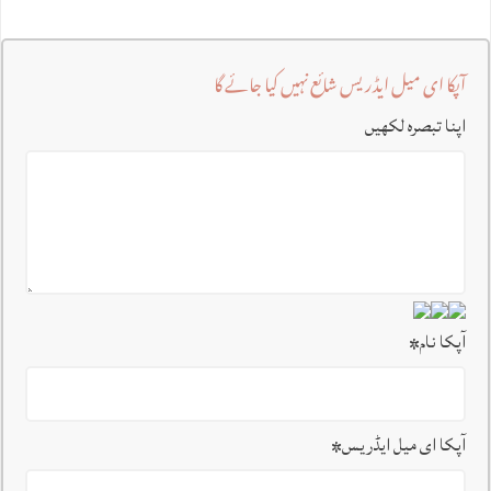
آپکا ای میل ایڈریس شائع نہیں کیا جائے گا
اپنا تبصرہ لکھیں
آپکا نام
*
آپکا ای میل ایڈریس
*