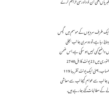
خبریاں‌بھی ان کو دادرسی فراہم کرنے
ایک طرف سردیوں‌کے موسم میں‌گیس
سہناپڑ رہاہے،تو دوسری جانب بجلی
یں‌ واضح‌کمی نہیں‌ہو سکی ہے.اس ضمن
میں‌میپکو کی جانب سے ایک شہری کوماہ جنوری میں 23 یونٹ کا بل2740
روپے موصول ہواہے.جس کا اوسط حساب،یعنی ایک یونٹ تقریبا 119
 جانب سے عوام کیجانب سے معاشی
ے کے مطالبات کئے جارہے ہیں.