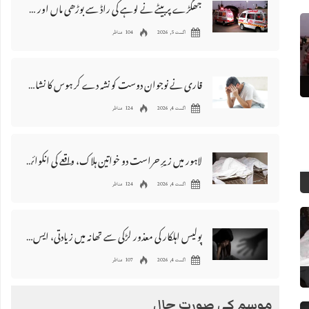
جھگڑے پر بیٹے نے لوہے کی راڈ سے بوڑھی ماں اور ہمسائی کو قتل کردیا
اگست 5, 2026
104 مناظر
قاری نے نوجوان دوست کو نشہ دے کر ہوس کا نشانہ بنا دیا، مقدمہ درج
اگست 4, 2026
124 مناظر
لاہور میں زیرِ حراست دو خواتین ہلاک، واقعے کی انکوائری شروع کر دی گئی
اگست 4, 2026
124 مناظر
پولیس اہلکار کی معذور لڑکی سے تھانہ میں‌ زیادتی، ایس ایچ او سمیت تمام عملہ معطل
اگست 4, 2026
107 مناظر
موسم کی صورت حال