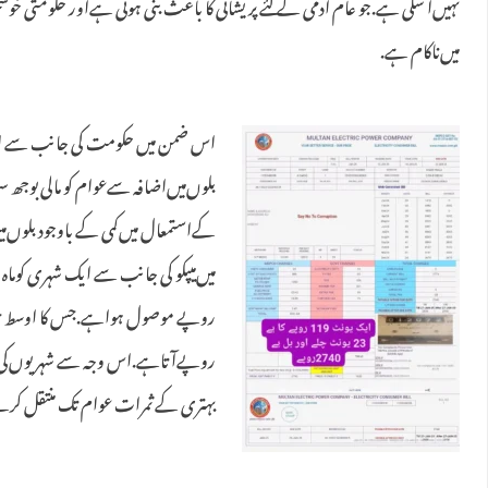
نہیں‌آ سکی ہے.جو عام آدمی کے لئے پریشانی کا باعث بنی ہوئی ہےاور حکومتی خوش
میں‌ناکام ہے.
اس ضمن میں‌ حکومت کی جانب سے 
بلوں‌میں‌اضافہ سےعوام کو مالی بوجھ 
کےاستمعال میں‌کمی کے باوجود بلوں‌م
روپےآتاہے.اس وجہ سے شہریوں‌کی
بہتری کے ثمرات عوام تک منتقل کرن