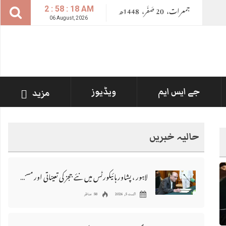
جمعرات،
20
صــَــفــَــر،
1448ھ
2 : 58 : 20 AM
06 August, 2026
جے ایس ایم
ویڈیوز
مزید
حالیہ خبریں
لاہور ، پشاور ہائیکورٹس میں نئے ججز کی تعیناتی اور مستقلی التواء کا شکار
اگست 5, 2026
58 مناظر