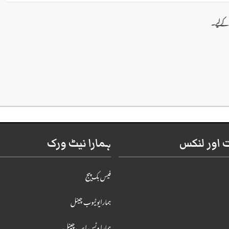
 کےلیے۔
اور لنکس
ہمارا نیٹ ورک
فیس بک پیج
ہمارایوٹیوب چینل