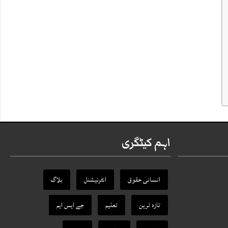
اہم کیٹگری
انسانی حقوق
انٹرنیشنل
بلاگ
تازہ ترین
تعلیم
جے ایس ایم