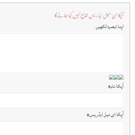
آپکا ای میل ایڈریس شائع نہیں کیا جائے گا
اپنا تبصرہ لکھیں
آپکا نام
*
آپکا ای میل ایڈریس
*