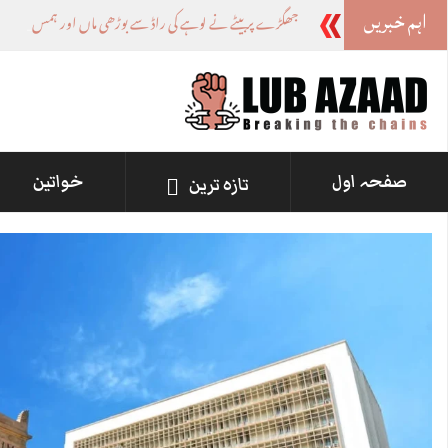
اہم خبریں
جھگڑے پر بیٹے نے لوہے کی راڈ سے بوڑھی ماں اور ہمسائی کو قتل
صفحہ اول
خواتین
تازہ ترین