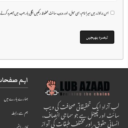
اس براؤزر میں میرا نام، ای میل، اور ویب سائٹ محفوظ رکھیں اگلی بار جب میں تبصرہ کرنے
اہم صفحات 
ہمارے بارے میں
لب آزاد ایک تحقیقاتی صحافت کی ویب
سائٹ اور چینل ہے جو سماجی انصاف،
ہم سے رابطہ
انسانی حقوق، اور مختلف طبقات کی آواز