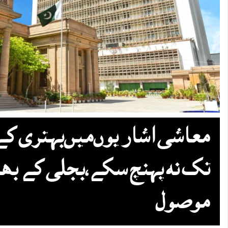
معاشی اشاریوں‌میں‌بہتری کے
تک نہ پہنچ سکے،بجلی کے بھا
موصول