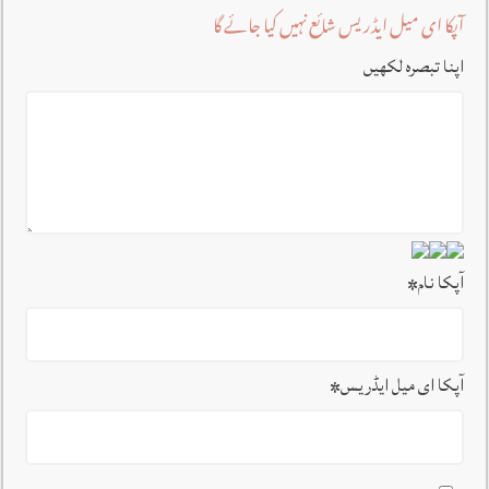
آپکا ای میل ایڈریس شائع نہیں کیا جائے گا
اپنا تبصرہ لکھیں
آپکا نام
*
آپکا ای میل ایڈریس
*