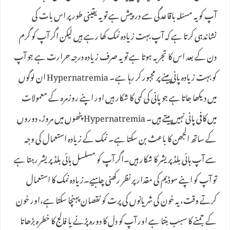
آپ کو یہ مسئلہ باقاعدگی سے درپیش ہے تو یہ یقینی طور پر اس بات کی
نشاندہی کرتا ہے کہ آپ بہت زیادہ نمک کھا رہے ہیں لیکن اگر آپ کو گرم
دن کے بعد اس کا تجربہ ہوتا ہے تو یہ صرف زیادہ درجہ حرارت ہے جو آپ
کو بہت زیادہ پانی پینے پر مجبور کر رہا ہے۔ Hypernatremia ان لوگوں
میں دیکھا جاتا ہے جو پانی کی کمی کا شکار ہیں اور اپنے روزمرہ کے معمولات
میں کافی پانی نہیں پیتے ہیں۔ Hypernatremia پٹھوں میں مروڑ، دوروں
کے ساتھ الجھن کا باعث بن سکتا ہے۔ نمک کے زیادہ استعمال کی وجہ
سے آپ ہائی بلڈ پریشر کا شکار ہیں۔اگر آپ کو مسلسل ہائی بلڈ پریشر رہتا ہے
تو آپ کو اپنے سوڈیم کی مقدار پر نظر رکھنی چاہیے۔زیادہ نمک کا استعمال
کرتے وقت، یہ خون کی شریانوں کی پرت کو نقصان پہنچا سکتا ہے،اور خون
کے جمنے کا سبب بنتا ہے اور آپ کو دل کا دورہ پڑنے یا فالج کا خطرہ بڑھاتا