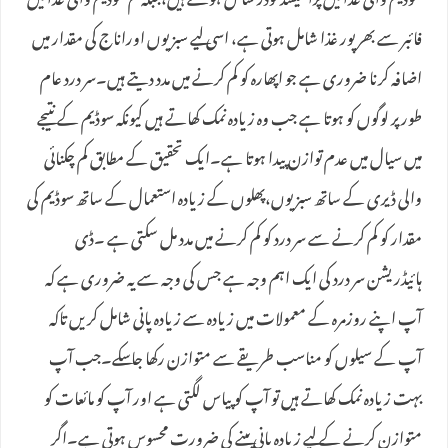
سوڈیم والی غذا میں پراسیسڈ فوڈز شامل ہوتے ہیں،جبکہ کم سوڈیم والی غذا میں
فائبر سے بھرپور غذا شامل ہوتی ہے، اسی لیے سبزیوں اوراناج کی مقدار میں
اضافہ کرنا ضروری ہے جو اپھارہ کو کم کرنے میں مدد دیتے ہیں۔سر درد عام
طور پر لوگوں کو ہوتا ہے جب وہ زیادہ نمک کھاتے ہیں کیونکہ سوڈیم کے نتیجے
میں سیال میں عدم توازن پیدا ہوتا ہے۔ایک تحقیق کے مطابق کم چکنائی
والی ڈیری کے ساتھ سبزیوں،پھلوں کے زیادہ استعمال کے ساتھ سوڈیم کی
مقدار کو کم کرنے سے سر درد کو کم کرنے میں مدد مل سکتی ہے ۔ڈی
ہائیڈریشن سر درد کی ایک اہم وجہ ہے جس کی وجہ سے یہ ضروری ہے کہ
آپ اپنے روزمرہ کے معمولات میں زیادہ سے زیادہ پانی شامل کریں تاکہ
آپ کے سیلوں کو مناسب طریقے سے متوازن رکھا جاسکے۔جب آپ
بہت زیادہ نمک کھاتے ہیں تو آپ کو پیاس لگتی ہے اور آپ کو مائعات کو
متوازن کرنے کے لیے زیادہ پانی پینے کی ضرورت محسوس ہوتی ہے۔اگر