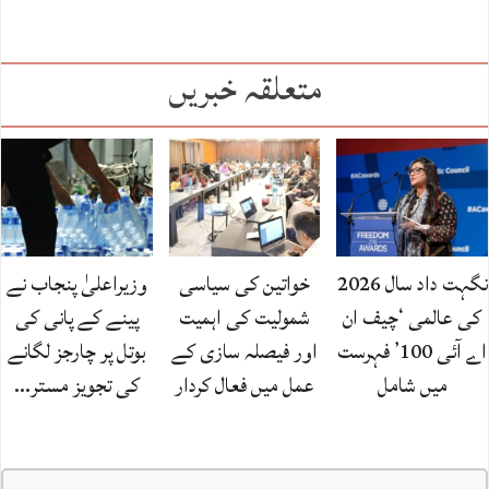
متعلقہ خبریں
نگہت داد سال 2026
خواتین کی سیاسی
وزیراعلیٰ پنجاب نے
کی عالمی ‘چیف ان
شمولیت کی اہمیت
پینے کے پانی کی
اے آئی 100’ فہرست
اور فیصلہ سازی کے
بوتل پر چارجز لگانے
میں شامل
عمل میں فعال کردار
کی تجویز مستر…