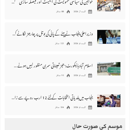
خواتین کی سیاسی شمولیت کی اہمیت اور فیصلہ سازی کے عمل میں فعال کردار
اگست 7, 2026
88 مناظر
وزیراعلیٰ پنجاب نے پینے کے پانی کی بوتل پر چارجز لگانے کی تجویز مستر دکر دی
اگست 6, 2026
113 مناظر
اسلام آباد ہائیکورٹ: ججز تعیناتی سمری منظور نہیں‌ ہونے کے خٌلاف فیصلہ محفوظ
اگست 6, 2026
95 مناظر
پنجاب میں‌بلدیاتی انتخابات کے لئے 12 ارب روپے سے زائد مختص کرنے کی منظوری
اگست 6, 2026
104 مناظر
موسم کی صورت حال