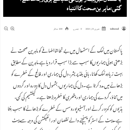
گئی:ماہرین صحت کاانتباہ
Lubazad
جنوری 15, 2025
0 تبصرے
200 مناظر
پاکستان میں‌نمک کے استمعال میں‌بے تحاشااضافے کو ماہرین صحت نے
بڑھتی ہوئی بیماریوں‌کا سبب سے بڑا سبب قرار دیاہے.ماہرین کے مطابق
بہت زیادہ نمک کھانا، ہائی بلڈ پریشر، دل کی بیماری اور فالج کے خطرے کو
بڑھانے میں مدد کرتا ہے۔دل کی بیماریوں،بشمول دل کا دورہ اور گردوں
میں تناؤ، گردے کی بیماری اور پتھری کا خطرہ بڑھتا ہے۔ کیلشیم کی کمی،
ہڈیوں کو کمزور کرنے اور آسٹیوپوروسس کے خطرے کو بڑھانے کا سبب بنتا
ہے۔پیٹ کے استر کو پہنچنے والے نقصان اور انفیکشن کی وجہ سے پیٹ