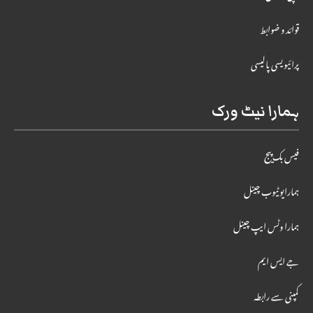
قوائد و ضوابط
پرائیویسی پالیسی
ہمارا نیٹ ورک
فیس بک پیج
ہمارایوٹیوب چینل
ہمارا وٹس ایپ چینل
جے ایس ایم
کمپنی سے رابطہ