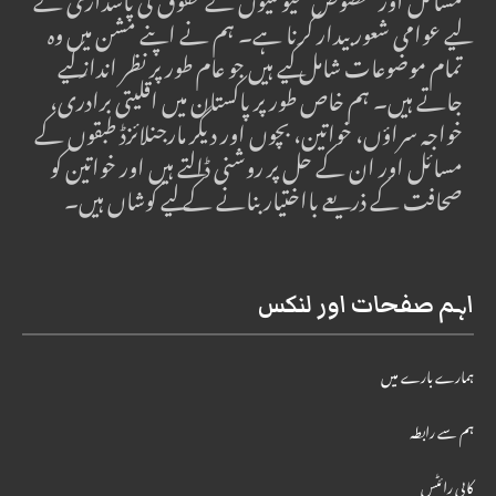
مسائل اور مخصوص کمیونٹیوں کے حقوق کی پاسداری کے
لیے عوامی شعور بیدار کرنا ہے۔ ہم نے اپنے مشن میں وہ
تمام موضوعات شامل کیے ہیں جو عام طور پر نظر انداز کیے
جاتے ہیں۔ ہم خاص طور پر پاکستان میں اقلیتی برادری،
خواجہ سراؤں، خواتین، بچوں اور دیگر مارجنلائزڈ طبقوں کے
مسائل اور ان کے حل پر روشنی ڈالتے ہیں اور خواتین کو
صحافت کے ذریعے بااختیار بنانے کے لیے کوشاں ہیں۔
اہم صفحات اور لنکس
ہمارے بارے میں
ہم سے رابطہ
کاپی رائٹس