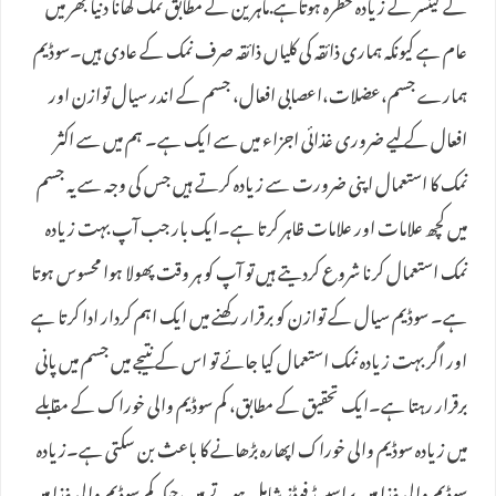
کے کینسر کے زیادہ خطرہ ہوتاہے.ماہرین کے مطابق نمک کھانا دنیا بھر میں
عام ہے کیونکہ ہماری ذائقہ کی کلیاں ذائقہ صرف نمک کے عادی ہیں۔سوڈیم
ہمارے جسم،عضلات،اعصابی افعال، جسم کے اندر سیال توازن اور
افعال کے لیے ضروری غذائی اجزاء میں سے ایک ہے۔ ہم میں سے اکثر
نمک کا استعمال اپنی ضرورت سے زیادہ کرتے ہیں جس کی وجہ سے یہ جسم
میں کچھ علامات اور علامات ظاہر کرتا ہے۔ایک بار جب آپ بہت زیادہ
نمک استعمال کرنا شروع کردیتے ہیں تو آپ کو ہر وقت پھولا ہوا محسوس ہوتا
ہے۔ سوڈیم سیال کے توازن کو برقرار رکھنے میں ایک اہم کردار ادا کرتا ہے
اور اگر بہت زیادہ نمک استعمال کیا جائے تو اس کے نتیجے میں جسم میں پانی
برقرار رہتا ہے۔ایک تحقیق کے مطابق، کم سوڈیم والی خوراک کے مقابلے
میں زیادہ سوڈیم والی خوراک اپھارہ بڑھانے کا باعث بن سکتی ہے۔زیادہ