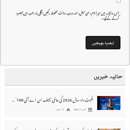
اس براؤزر میں میرا نام، ای میل، اور ویب سائٹ محفوظ رکھیں اگلی بار جب میں تبصرہ
کرنے کےلیے۔
حالیہ خبریں
نگہت داد سال 2026 کی عالمی ‘چیف ان اے آئی 100’ فہرست میں شامل
اگست 7, 2026
71 مناظر