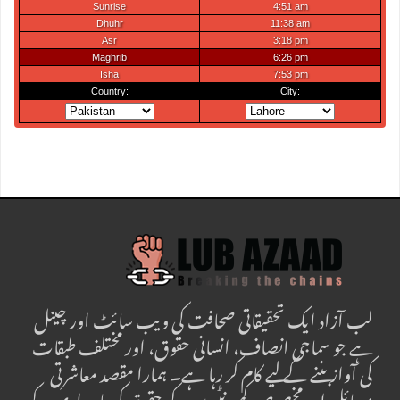
لب آزاد ایک تحقیقاتی صحافت کی ویب سائٹ اور چینل
ہے جو سماجی انصاف، انسانی حقوق، اور مختلف طبقات
کی آواز بننے کے لیے کام کر رہا ہے۔ ہمارا مقصد معاشرتی