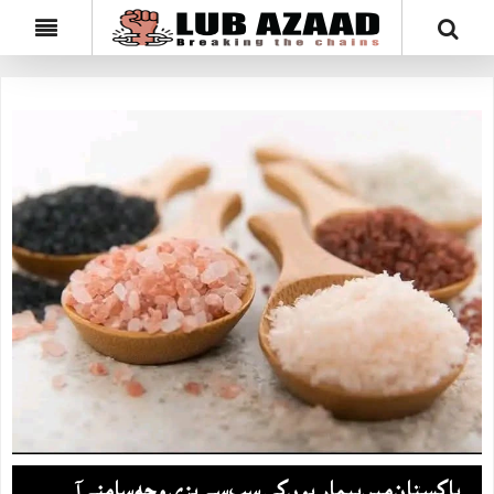
پاکستان میں‌بیماریوں‌کی سب سے بڑی وجہ سامنے آ