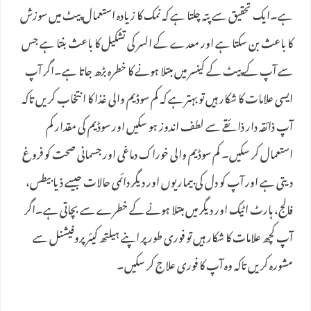
ہے۔ایک تحقیق سے پتہ چلتا ہے کہ نمک کا زیادہ استعمال پیٹ میں سوزش
کا باعث بن سکتا ہے اور معدے کے السر کی تشکیل کا باعث بنتا ہے جس
سے آپ کے پیٹ کے کینسر میں مبتلا ہونے کا خطرہ بڑھ جاتا ہے۔اگر آپ
ایسی علامات کا شکار ہیں تو بہتر ہے کہ کم سوڈیم والی غذا کا انتخاب کریں تاکہ
آپ ذائقہ دار ذائقے سے لطف اندوز ہو سکیں اور سوڈیم کی مقدار کم
استعمال کر سکیں۔ کم سوڈیم والی خوراک دماغی اور جسمانی صحت کو فروغ
دیتی ہے اور آپ کو دل کی بیماریوں اور دیگر دائمی حالات جیسے ذیابیطس،
فالج، ہارٹ اٹیک اور دیگر میں مبتلا ہونے کے خطرے سے بچاتی ہے۔اگر
آپ کچھ علامات کا شکار ہیں تو فوری طور پر اپنے ہیلتھ کیئر پروفیشنل سے
مشورہ کریں تاکہ وہ آپ کا فوری علاج کر سکیں۔