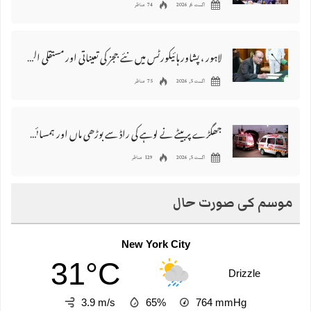
اگست 6, 2026
74 مناظر
لاہور ، پشاور ہائیکورٹس میں نئے ججز کی تعیناتی اور مستقلی التواء کا شکار
اگست 5, 2026
75 مناظر
جھگڑے پر بیٹے نے لوہے کی راڈ سے بوڑھی ماں اور ہمسائی کو قتل کردیا
اگست 5, 2026
129 مناظر
موسم کی صورت حال
New York City
31°C
Drizzle
3.9 m/s
65%
764
mmHg