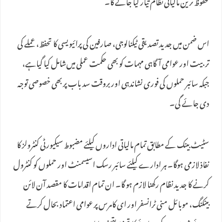
محفوظ ترین مالیاتی نظام تیار کیا جائے گا۔
اس ضمن میں جدید تصدیقی ٹیکنالوجی، صارفین کی پرائیویسی کا تحفظ، عملے کی
تربیت اور عوامی آگاہی مہمات کو بھی حکمت عملی میں‌شامل کیا گیاہے،
جبکہ سائبر حملوں کی فوری نشاندہی اور بروقت سد باب پر بھی خصوصی توجہ
دی جائے گی۔
سٹیٹ بینک کے مطابق تمام مالیاتی اداروں کیلئے مضبوط سیکیورٹی کنٹرولز کا
نفاذ لازمی ہوگا۔ ہر ادارے کیلئے سائبر رسک اسیسمنٹ اور حملوں کو کنٹرول
کرنے کا جدید نظام رکھنا لازم ہو گا۔ ان تمام اقدامات کا مقصد آن لائن
بینکنگ، موبائل منی ٹرانسفر اور ای کامرس پر عوامی اعتماد بحال کرتے