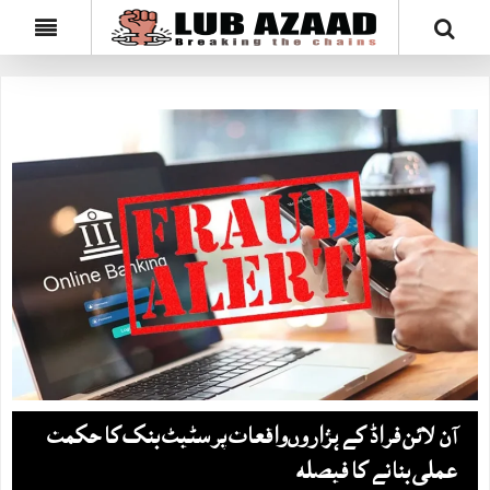
آن لائن فراڈ کے ہزاروں‌واقعات پر سٹیٹ بنک کا حکمت
عملی بنانے کا فیصلہ