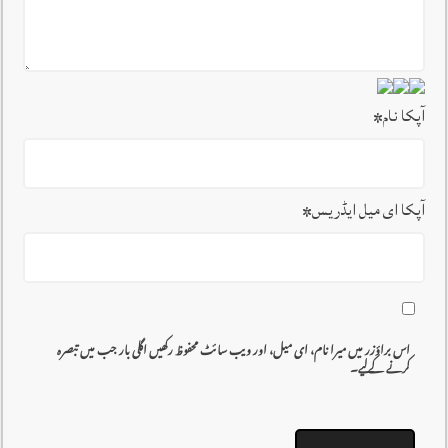
آپکا نام
*
آپکا ای میل ایڈریس
*
اس براؤزر میں میرا نام، ای میل، اور ویب سائٹ محفوظ رکھیں اگلی بار جب میں تبصرہ
کرنے کےلیے۔