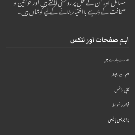
مسائل اور ان کے حل پر روشنی ڈالتے ہیں اور خواتین کو
صحافت کے ذریعے بااختیار بنانے کے لیے کوشاں ہیں۔
اہم صفحات اور لنکس
ہمارے بارے میں
ہم سے رابطہ
کاپی رائٹس
قوائد و ضوابط
پرائیویسی پالیسی