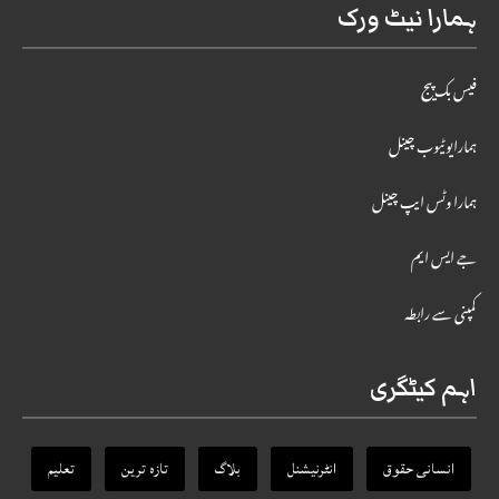
ہمارا نیٹ ورک
فیس بک پیج
ہمارایوٹیوب چینل
ہمارا وٹس ایپ چینل
جے ایس ایم
کمپنی سے رابطہ
اہم کیٹگری
انسانی حقوق
انٹرنیشنل
بلاگ
تازہ ترین
تعلیم