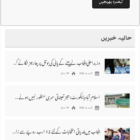
حالیہ خبریں
وزیراعلیٰ پنجاب نے پینے کے پانی کی بوتل پر چارجز لگانے کی تجویز مستر دکر دی
اگست 6, 2026
78 مناظر
اسلام آباد ہائیکورٹ: ججز تعیناتی سمری منظور نہیں‌ ہونے کے خٌلاف فیصلہ محفوظ
اگست 6, 2026
78 مناظر
پنجاب میں‌بلدیاتی انتخابات کے لئے 12 ارب روپے سے زائد مختص کرنے کی منظوری