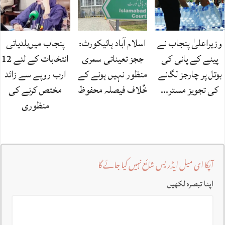
وزیراعلیٰ پنجاب نے
اسلام آباد ہائیکورٹ:
پنجاب میں‌بلدیاتی
پینے کے پانی کی
ججز تعیناتی سمری
انتخابات کے لئے 12
بوتل پر چارجز لگانے
منظور نہیں‌ ہونے کے
ارب روپے سے زائد
کی تجویز مستر…
خٌلاف فیصلہ محفوظ
مختص کرنے کی
منظوری
آپکا ای میل ایڈریس شائع نہیں کیا جائے گا
اپنا تبصرہ لکھیں