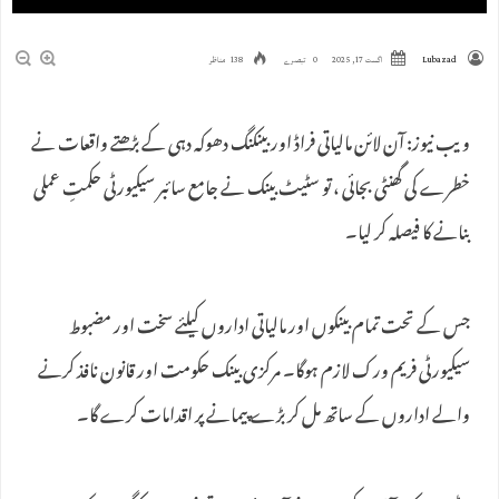
Lubazad
اگست 17, 2025
0 تبصرے
138 مناظر
ویب نیوز: آن لائن مالیاتی فراڈ اور بینکنگ دھوکہ دہی کے بڑھتے واقعات نے
خطرے کی گھنٹی بجائی ، تو سٹیٹ بینک نے جامع سائبر سیکیورٹی حکمتِ عملی
بنانے کا فیصلہ کر لیا۔
جس کے تحت تمام بینکوں اور مالیاتی اداروں کیلئے سخت اور مضبوط
سیکیورٹی فریم ورک لازم ہوگا۔ مرکزی بینک حکومت اور قانون نافذ کرنے
والے اداروں کے ساتھ مل کر بڑے پیمانے پر اقدامات کرے گا۔