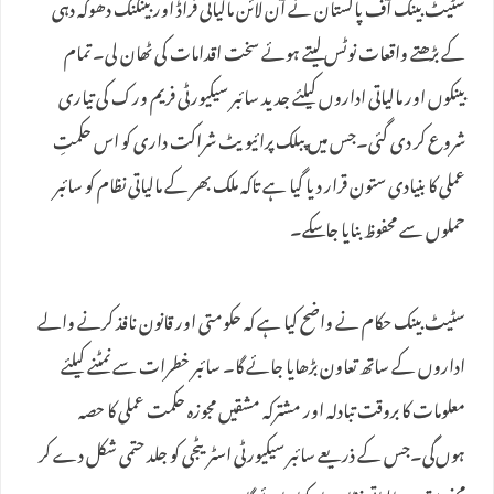
سٹیٹ بینک آف پاکستان نے آن لائن مالیاتی فراڈ اور بینکنگ دھوکہ دہی
کے بڑھتے واقعات نوٹس لیتے ہوئے سخت اقدامات کی ٹھان لی۔ تمام
بینکوں اور مالیاتی اداروں کیلئے جدید سائبر سیکیورٹی فریم ورک کی تیاری
شروع کر دی گئی۔جس میں‌ پبلک پرائیویٹ شراکت داری کو اس حکمتِ
عملی کا بنیادی ستون قرار دیا گیا ہے تاکہ ملک بھر کے مالیاتی نظام کو سائبر
حملوں سے محفوظ بنایا جا سکے۔
سٹیٹ بینک حکام نے واضح کیا ہے کہ حکومتی اور قانون نافذ کرنے والے
اداروں کے ساتھ تعاون بڑھایا جائے گا۔ سائبر خطرات سے نمٹنے کیلئے
معلومات کا بروقت تبادلہ اور مشترکہ مشقیں مجوزہ حکمت عملی کا حصہ
ہوں‌گی۔جس کے ذریعے سائبر سیکیورٹی اسٹریٹجی کو جلد حتمی شکل دے کر