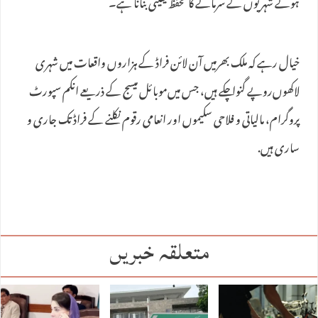
ہوئے شہریوں کے سرمائے کا تحفظ یقینی بنانا ہے۔
خیال رہے کہ ملک بھرمیں‌ آن لائن فراڈ کے ہزاروں واقعات میں شہری
لاکھوں‌روپے گنوا چکے ہیں، جس میں‌موبائل میسج کے ذریعے انکم سپورٹ
پروگرام، مالیاتی و فلاحی سکیموں‌ اور انعامی رقوم نکلنے کے فراڈ تک جاری و
ساری ہیں.
متعلقہ خبریں