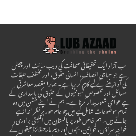
لب آزاد ایک تحقیقاتی صحافت کی ویب سائٹ اور چینل
ہے جو سماجی انصاف، انسانی حقوق، اور مختلف طبقات
کی آواز بننے کے لیے کام کر رہا ہے۔ ہمارا مقصد معاشرتی
مسائل اور مخصوص کمیونٹیوں کے حقوق کی پاسداری کے
لیے عوامی شعور بیدار کرنا ہے۔ ہم نے اپنے مشن میں وہ
تمام موضوعات شامل کیے ہیں جو عام طور پر نظر انداز کیے
جاتے ہیں۔ ہم خاص طور پر پاکستان میں اقلیتی برادری،
خواجہ سراؤں، خواتین، بچوں اور دیگر مارجنلائزڈ طبقوں کے