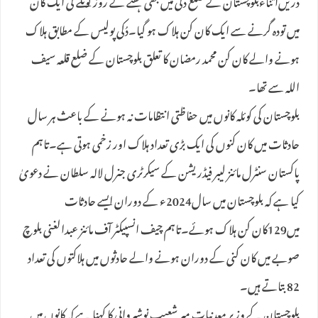
دریں‌اثناءبلوچستان کے ضلع دکی میں بھی ہفتے کے روز کوئلے کی ایک کان
میں تودہ گرنے سے ایک کان کن ہلاک ہو گیا۔دُکی پولیس کے مطابق ہلاک
ہونے والے کان کن محمد رمضان کا تعلق بلوچستان کے ضلع قلعہ سیف
اللہ سے تھا۔
بلوچستان کی کوئلہ کانوں میں حفاظتی انتظامات نہ ہونے کے باعث ہر سال
حادثات میں کان کنوں کی ایک بڑی تعداد ہلاک اور زخمی ہوتی ہے۔تاہم
پاکستان سنٹرل مائنز لیبر فیڈریشن کے سیکرٹری جنرل لالہ سلطان نے دعویٰ
کیا ہے کہ بلوچستان میں سال2024ء کے دوران ایسے حادثات
میں129کان کن ہلاک ہوئے۔تاہم چیف انسپیکٹر آف مائنز عبدالغنی بلوچ
صوبے میں کان کنی کے دوران ہونے والے حادثوں میں ہلاکتوں کی تعداد
82 بتاتے ہیں۔
بلوچستان کے وزیر معدنیات میر شعیب نوشیروانی کا کہنا ہے کہ کانوں میں