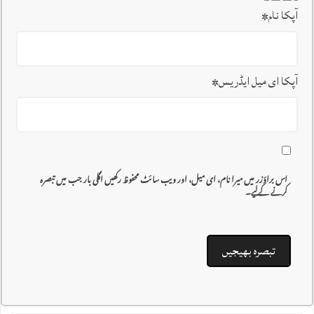
آپکا نام
*
آپکا ای میل ایڈریس
*
اس براؤزر میں میرا نام، ای میل، اور ویب سائٹ محفوظ رکھیں اگلی بار جب میں تبصرہ
کرنے کےلیے۔