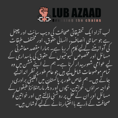
لب آزاد ایک تحقیقاتی صحافت کی ویب سائٹ اور چینل
ہے جو سماجی انصاف، انسانی حقوق، اور مختلف طبقات
کی آواز بننے کے لیے کام کر رہا ہے۔ ہمارا مقصد معاشرتی
مسائل اور مخصوص کمیونٹیوں کے حقوق کی پاسداری کے
لیے عوامی شعور بیدار کرنا ہے۔ ہم نے اپنے مشن میں وہ
تمام موضوعات شامل کیے ہیں جو عام طور پر نظر انداز کیے
جاتے ہیں۔ ہم خاص طور پر پاکستان میں اقلیتی برادری،
خواجہ سراؤں، خواتین، بچوں اور دیگر مارجنلائزڈ طبقوں کے
مسائل اور ان کے حل پر روشنی ڈالتے ہیں اور خواتین کو
صحافت کے ذریعے بااختیار بنانے کے لیے کوشاں ہیں۔