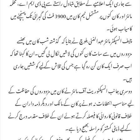
سے جاری ایک اعلامیے کے مطابق متبادل راستے سے پی ڈی ایم اے، محکمہ
مائنز اور کان کنوں پر مشتمل ٹیم کان میں 3900 فٹ کی گہرائی تک پہنچنے میں
کامیاب ہوئی۔
چیف انسپکٹر مائنز عبدالغنی بلوچ نے بتایا کہ گذشتہ شب کان میں پھنسے
مزدوروں میں سے سات کان کنوں کی لاشیں نکال لی گئیں۔ان کا کہنا تھا کہ
اب صرف ایک کان کن رہ گیا ہے جس کی تلاش کے لیے کوششیں جاری
ہیں۔
دوسری جانب انسپکٹوریٹ آف مائنز نے کان میں مزدوروں کی حفاظت کے
لیے مناسب انتطامات نہ ہونے پر کان کے مالک اور دیگر ذمہ داران کے
خلاف قانونی کاروائی کا فیصلہ کرتے ہوئے ان کے خلاف مقدمہ درج کرنے
کے لیے ڈپٹی کمشنر کو مراسلہ بھیج دیا ہے۔