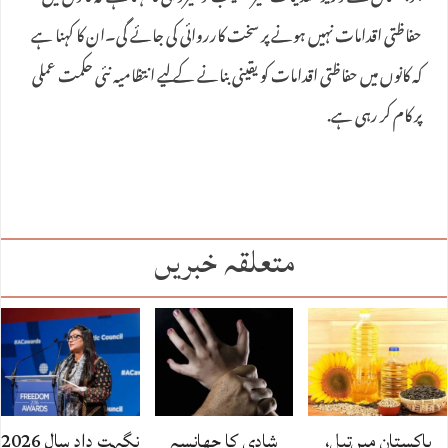
حفاظتی اقدامات نہیں ہونے پر سخت کارروائی کی جائے گی۔ان کا کہنا ہے
کہ کانوں میں حفاظتی اقدامات کو یقینی بنانے کے لیے انتظامیہ نئی حکمت عملی
پر کام کر رہی ہے.
متعلقہ خبریں
پاکستان میں‌تیل،
شادی کا جھانسہ
نگہت داد سال 2026