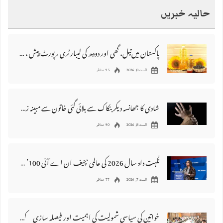
حالیہ خبریں
پاکستان میں‌تیل، گھی اور دودھ کی لیبارٹری رپورٹ پیش ، 176 نمونے غیر معیاری قرار
اگست 8, 2026
95 مناظر
شادی کا جھانسہ دیکر بنکاک سے بلائی گئی خاتون سے مبینہ زیادتی، ملزم گرفتار
اگست 8, 2026
90 مناظر
نگہت داد سال 2026 کی عالمی ‘چیف ان اے آئی 100’ فہرست میں شامل
اگست 7, 2026
77 مناظر
خواتین کی سیاسی شمولیت کی اہمیت اور فیصلہ سازی کے عمل میں فعال کردار