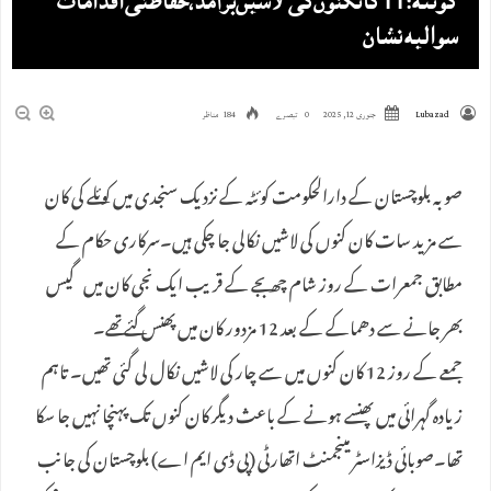
کوئٹہ:11 کانکنوں‌کی لاشیں‌برآمد،حفاظتی اقدامات
سوالیہ نشان
Lubazad
جنوری 12, 2025
0 تبصرے
184 مناظر
صوبہ بلوچستان کے دارالحکومت کوئٹہ کے نزدیک سنجدی میں کوئلے کی کان
سے مزید سات کان کنوں کی لاشیں نکالی جا چکی ہیں۔سرکاری حکام کے
مطابق جمعرات کے روز شام چھ بجے کے قریب ایک نجی کان میں گیس
بھر جانے سے دھماکے کے بعد 12 مزدور کان میں پھنس گئے تھے۔
جمعے کے روز 12 کان کنوں میں سے چار کی لاشیں نکال لی گئی تھیں۔ تاہم
زیادہ گہرائی میں پھنسے ہونے کے باعث دیگر کان کنوں تک پہنچا نہیں جا سکا
تھا۔صوبائی ڈیزاسٹر مینجمنٹ اتھارٹی (پی ڈی ایم اے) بلوچستان کی جانب