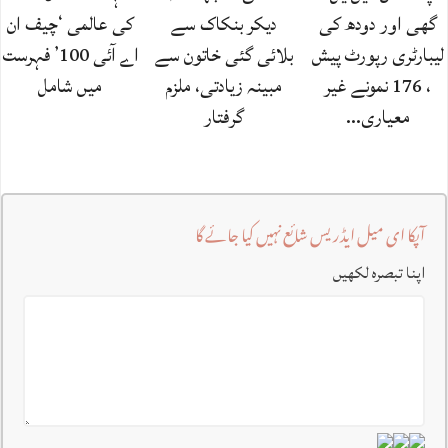
گھی اور دودھ کی
دیکر بنکاک سے
کی عالمی ‘چیف ان
لیبارٹری رپورٹ پیش
بلائی گئی خاتون سے
اے آئی 100’ فہرست
، 176 نمونے غیر
مبینہ زیادتی، ملزم
میں شامل
معیاری…
گرفتار
آپکا ای میل ایڈریس شائع نہیں کیا جائے گا
اپنا تبصرہ لکھیں