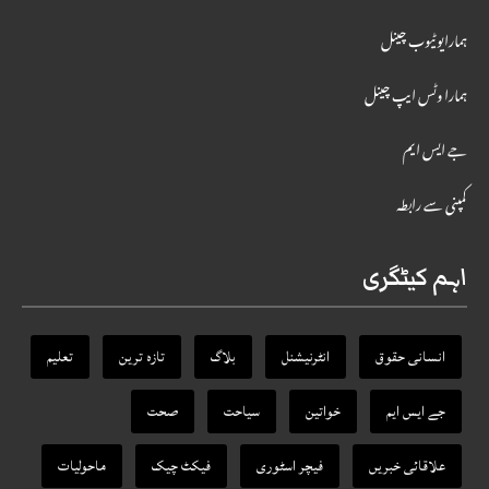
ہمارایوٹیوب چینل
ہمارا وٹس ایپ چینل
جے ایس ایم
کمپنی سے رابطہ
اہم کیٹگری
انسانی حقوق
انٹرنیشنل
بلاگ
تازہ ترین
تعلیم
جے ایس ایم
خواتین
سیاحت
صحت
علاقائی خبریں
فیچر اسٹوری
فیکٹ‌ چیک
ماحولیات