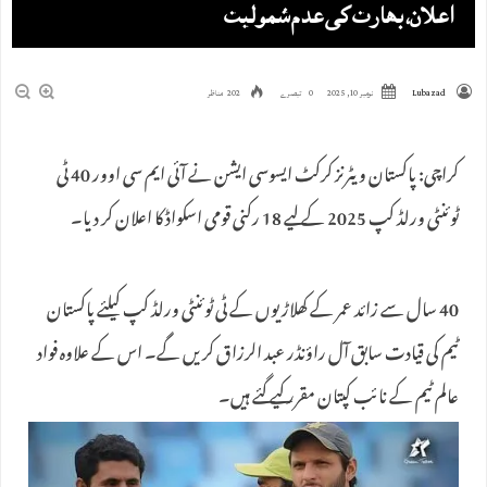
اعلان، بھارت کی عدم شمولیت
Lubazad
نومبر 10, 2025
0 تبصرے
202 مناظر
کراچی: پاکستان ویٹرنز کرکٹ ایسوسی ایشن نے آئی ایم سی اوور 40 ٹی
ٹوئنٹی ورلڈ کپ 2025 کے لیے 18 رکنی قومی اسکواڈ کا اعلان کر دیا۔
40 سال سے زائد عمر کے کھلاڑیوں کے ٹی ٹوئنٹی ورلڈ کپ کیلئے پاکستان
ٹیم کی قیادت سابق آل راؤنڈر عبد الرزاق کریں گے۔ اس کے علاوہ فواد
عالم ٹیم کے نائب کپتان مقرر کیے گئے ہیں۔