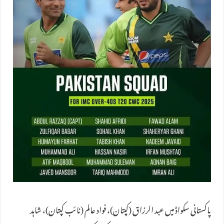
پاکستانی سکواڈ میں عبد الرزاق (کپتان)، فواد عالم (نائب کپتان)، شاہد