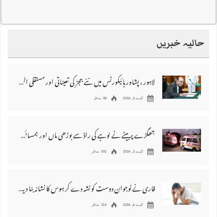
حالیہ خبریں
لاہور ، پشاور ہائیکورٹس میں نئے ججز کی تعیناتی اور مستقلی التواء کا شکار
اگست 5, 2026
58 مناظر
جھگڑے پر بیٹے نے لوہے کی راڈ سے بوڑھی ماں اور ہمسائی کو قتل کردیا
اگست 5, 2026
102 مناظر
قاری نے نوجوان دوست کو نشہ دے کر ہوس کا نشانہ بنا دیا، مقدمہ درج
اگست 4, 2026
124 مناظر