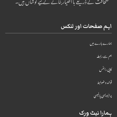
صحافت کے ذریعے بااختیار بنانے کے لیے کوشاں ہیں۔
اہم صفحات اور لنکس
ہمارے بارے میں
ہم سے رابطہ
کاپی رائٹس
قوائد و ضوابط
پرائیویسی پالیسی
ہمارا نیٹ ورک