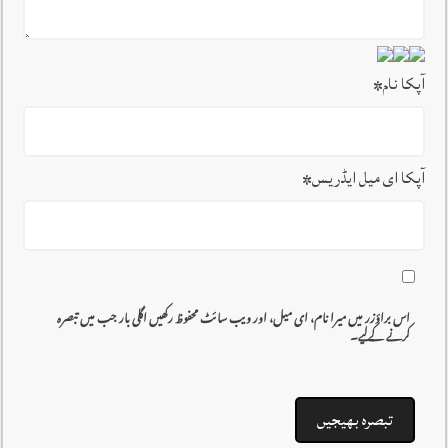
آپکا نام
*
آپکا ای میل ایڈریس
*
اس براؤزر میں میرا نام، ای میل، اور ویب سائٹ محفوظ رکھیں اگلی بار جب میں تبصرہ
کرنے کےلیے۔