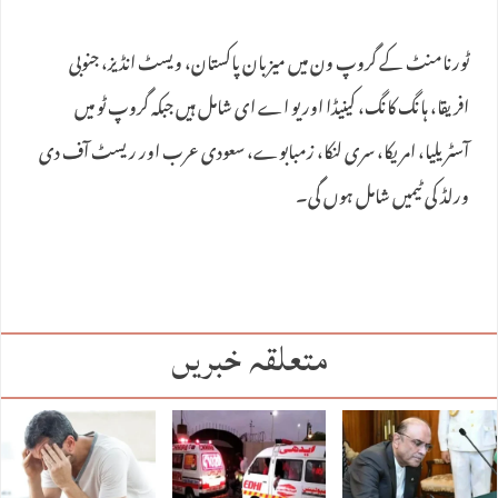
ٹورنامنٹ کے گروپ ون میں میزبان پاکستان، ویسٹ انڈیز، جنوبی
افریقا، ہانگ کانگ، کینیڈا اور یو اے ای شامل ہیں جبکہ گروپ ٹو میں
آسٹریلیا، امریکا، سری لنکا، زمبابوے، سعودی عرب اور ریسٹ آف دی
ورلڈ کی ٹیمیں شامل ہوں گی۔
متعلقہ خبریں