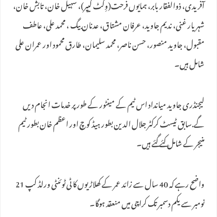
آفریدی، ذوالفقار بابر، ہمایوں فرحت(وِکٹ کیپر)، سہیل خان، تابش خان،
شہریار غنی، ندیم جاوید، عرفان مشتاق، عدنان بیگ ، محمد علی، عاطف
مقبول، جاوید منصور، حسن ناصر، محمد سلیمان، طارق محمود اور عمران علی
شامل ہیں۔
لیجنڈری جاوید میانداد اس ٹیم کے مینٹور کے طور پر خدمات انجام دیں
گے.سابق ٹیسٹ کرکٹر جلال الدین بطور ہیڈ کوچ اور اعظم خان بطور ٹیم
منیجر کے شامل کئے گئے ہیں۔
واضح رہے کہ 40 سال سے زائد عمر کے کھلاڑیوں کا ٹی ٹوئنٹی ورلڈ کپ 21
نومبر سے یکم دسمبر تک کراچی میں منعقد ہوگا۔