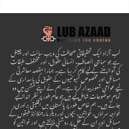
لب آزاد ایک تحقیقاتی صحافت کی ویب سائٹ اور چینل
ہے جو سماجی انصاف، انسانی حقوق، اور مختلف طبقات
کی آواز بننے کے لیے کام کر رہا ہے۔ ہمارا مقصد معاشرتی
مسائل اور مخصوص کمیونٹیوں کے حقوق کی پاسداری کے
لیے عوامی شعور بیدار کرنا ہے۔ ہم نے اپنے مشن میں وہ
تمام موضوعات شامل کیے ہیں جو عام طور پر نظر انداز کیے
جاتے ہیں۔ ہم خاص طور پر پاکستان میں اقلیتی برادری،
خواجہ سراؤں، خواتین، بچوں اور دیگر مارجنلائزڈ طبقوں کے
مسائل اور ان کے حل پر روشنی ڈالتے ہیں اور خواتین کو