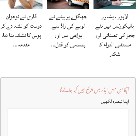
لاہور ، پشاور
جھگڑے پر بیٹے نے
قاری نے نوجوان
ہائیکورٹس میں نئے
لوہے کی راڈ سے
دوست کو نشہ دے کر
ججز کی تعیناتی اور
بوڑھی ماں اور
ہوس کا نشانہ بنا دیا،
مستقلی التواء کا
ہمسائی کو قتل…
مقدمہ…
شکار
آپکا ای میل ایڈریس شائع نہیں کیا جائے گا
اپنا تبصرہ لکھیں