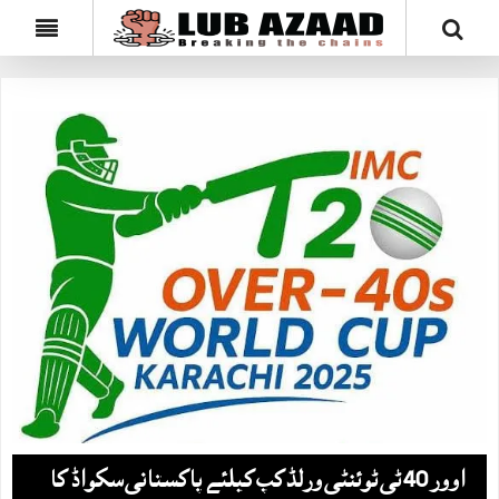
اوور 40 ٹی ٹوئنٹی ورلڈکپ کیلئے پاکستانی سکواڈ کا