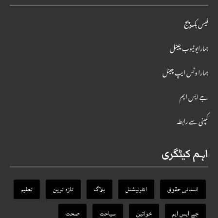
فیس بک پیج
ہمارایوٹیوب چینل
ہمارا وٹس ایپ چینل
جے ایس ایم
کمپنی سے رابطہ
اہم کیٹگری
انسانی حقوق
انٹرنیشنل
بلاگ
تازہ ترین
تعلیم
جے ایس ایم
خواتین
سیاحت
صحت