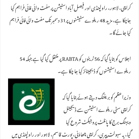
کراچی، لاہور، راولپنڈی اور فیصل آباد اسٹیشن پر مفت وائی فائی فراہم کیا
جاچکا ہے، مزید 48 ریلوے سٹیشنوں پر31 دسمبر تک مفت وائی فائی فراہم
کیا جائے گا۔
اجلاس کو بتایا گیا کہ 56 ٹرینوں کو RABTA پر منتقل کیا گیا ہے جبکہ 54
ریلوے اسٹیشنوں کو ڈیجیٹائز کیا جا چکا ہے۔
وزیراعظم کو بریفنگ دیتے ہوئے بتایا گیا کہ
کراچی سٹی ریلوے اسٹیشن سے ڈیجیٹل
ویہنگ برج کا پائلٹ پروجیکٹ شروع کیا
گیا، یہ سہولت پپری، کراچی چھاؤنی، پورٹ قاسم، لاہور اور راولپنڈی میں