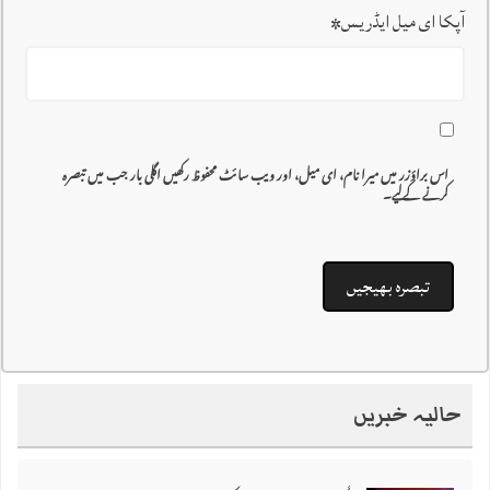
آپکا ای میل ایڈریس
*
اس براؤزر میں میرا نام، ای میل، اور ویب سائٹ محفوظ رکھیں اگلی بار جب میں تبصرہ
کرنے کےلیے۔
حالیہ خبریں