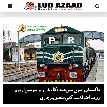
پاکستان ریلوے میں‌جدت کا سفر، ریونیو میں اربوں
روپے اضافہ سے کئی منصوبے جاری