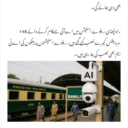
بھی دی جائے گی۔
راولپنڈی ریلوے اسٹیشن میں اےآئی سےکام کرنے والے 148
سرویلنس کیمرے نصب کیے گئے ہیں، ریلوے اسٹیشنوں پر بینکوں کی اے ٹی
ایم بھی نصب کی جا رہی ہیں۔