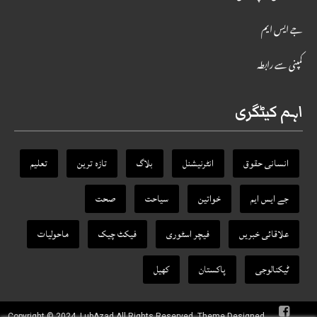
جے ایس ایم
کمپنی سے رابطہ
اہم کیٹگری
انسانی حقوق
انٹرنیشنل
بلاگ
تازہ ترین
تعلیم
جے ایس ایم
خواتین
سیاحت
صحت
علاقائی خبریں
فیچر اسٹوری
فیکٹ‌ چیک
ماحولیات
ٹیکنالوجی
پاکستان
کھیل
Copyright © 2024, LubAzad All Rights Reserved. Theme Designed