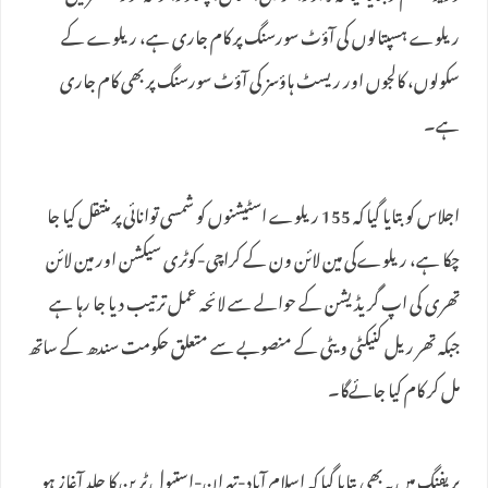
ریلوے ہسپتالوں کی آؤٹ سورسنگ پر کام جاری ہے، ریلوے کے
سکولوں، کالجوں اور ریسٹ ہاؤسز کی آؤٹ سورسنگ پر بھی کام جاری
ہے۔
اجلاس کو بتایا گیا کہ 155 ریلوے اسٹیشنوں کو شمسی توانائی پر منتقل کیا جا
چکا ہے، ریلوےکی مین لائن ون کے کراچی-کوٹری سیکشن اور مین لائن
تھری کی اپ گریڈیشن کے حوالے سے لائحہ عمل ترتیب دیا جا رہا ہے
جبکہ تھر ریل کنیکٹی ویٹی کے منصوبے سے متعلق حکومت سندھ کے ساتھ
مل کر کام کیا جائےگا۔
بریفنگ میں یہ بھی بتایا گیا کہ اسلام آباد-تہران-استبول ٹرین کا جلد آغاز ہو