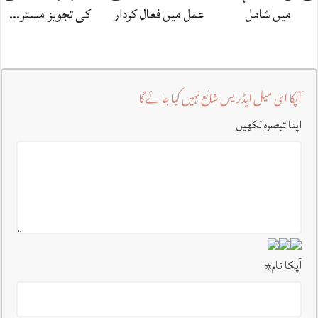
میں شامل
عمل میں فعال کردار
کی تجویز مستر…
آپکا ای میل ایڈریس شائع نہیں کیا جائے گا
اپنا تبصرہ لکھیں
آپکا نام
*