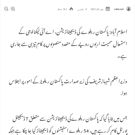
Lubazad
نومبر 22, 2025
0 تبصرے
165 مناظر
اسلام آباد: پاکستان ریلوے کی ڈیجیٹائزیشن، اے آئی ٹیکنالوجی کے
استمعال سمیت اربوں روپے کے متعدد منصوبوں پر کام تیزی سے جاری
ہے۔
وزیراعظم شہبازشریف کی زیر صدارت پاکستان ریلویز کے امور پر اجلاس
ہوا.
جس میں بتایا گیا کہ پاکستان ریلوےکی ڈیجیٹائزیشن سے متعلق 7 ڈیجیٹل
پورٹل کام کر رہے ہیں، 54 ریلوے اسٹیشنوں کو ڈیجیٹائز کیا جا چکا ہے جبکہ