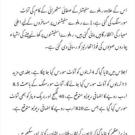
اس کے علاوہ ریلوے سٹیشنز کے صفائی ستھرائی کے کام کی آؤٹ
سورسنگ کی گئی ہے، بڑے ریلوے سٹیشنوں پر مسافروں کے لیے اعلیٰ
معیار کی انتظار گاہیں بنائی گئی ہیں، ریلوےاسٹیشنوں پر کھانے پینے کی اشیاء
چاروں صوبوں کی فوڈ اتھارٹیز کو رسائی دی گئی ہے۔
اجلاس میں بتایا گیا کہ 4 ٹرینوں کو آؤٹ سورس کیا جا چکا ہے، جلد ہی مزید
11 ٹرینوں کو آؤٹ سورس کیا جائے گا، آؤٹ سورسنگ کے باعث 8.5
ارب روپے کا اضافی ریونیو متوقع ہے، 40 لگیج اور بریک وینز کو بھی آؤٹ
سورس کیا گیا ہے جس سے 820 ارب روپے کا اضافی ریونیو متوقع ہے،
وزیراعظم کو بتایا گیا کہ لاہور، کراچی، ملتان، پشاور، کوئٹہ اور سکھر میں