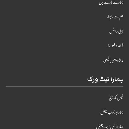
ہمارے بارے میں
ہم سے رابطہ
کاپی رائٹس
قوائد و ضوابط
پرائیویسی پالیسی
ہمارا نیٹ ورک
فیس بک پیج
ہمارایوٹیوب چینل
ہمارا وٹس ایپ چینل