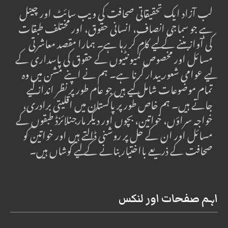
لب آزاد ایک تحقیقاتی صحافت کی ویب سائٹ اور چینل
ہے جو سماجی انصاف، انسانی حقوق، اور مختلف طبقات
کی آواز بننے کے لیے کام کر رہا ہے۔ ہمارا مقصد معاشرتی
مسائل اور مخصوص کمیونٹیوں کے حقوق کی پاسداری کے
لیے عوامی شعور بیدار کرنا ہے۔ ہم نے اپنے مشن میں وہ
تمام موضوعات شامل کیے ہیں جو عام طور پر نظر انداز کیے
جاتے ہیں۔ ہم خاص طور پر پاکستان میں اقلیتی برادری،
خواجہ سراؤں، خواتین، بچوں اور دیگر مارجنلائزڈ طبقوں کے
مسائل اور ان کے حل پر روشنی ڈالتے ہیں اور خواتین کو
صحافت کے ذریعے بااختیار بنانے کے لیے کوشاں ہیں۔
اہم صفحات اور لنکس