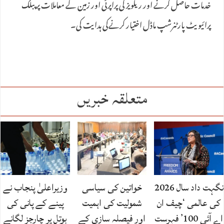
خدمات حاصل کرنے اور ریلویز کی پراپرٹی اور زمین کے معاملات پر پبلک
پرائیویٹ پارٹنرشپ ماڈل اختیار کرنےکی ہدایت کی۔
متعلقہ خبریں
نگہت داد سال 2026
خواتین کی سیاسی
وزیراعلیٰ پنجاب نے
کی عالمی ‘چیف ان
شمولیت کی اہمیت
پینے کے پانی کی
اے آئی 100’ فہرست
اور فیصلہ سازی کے
بوتل پر چارجز لگانے