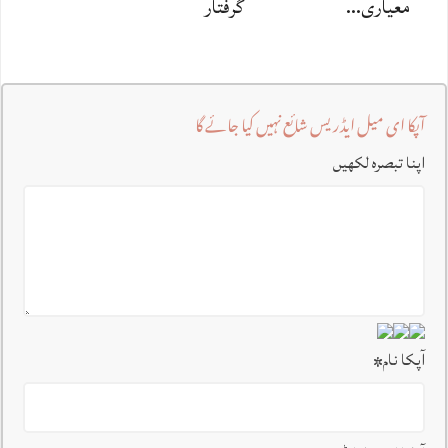
معیاری…
گرفتار
آپکا ای میل ایڈریس شائع نہیں کیا جائے گا
اپنا تبصرہ لکھیں
آپکا نام
*