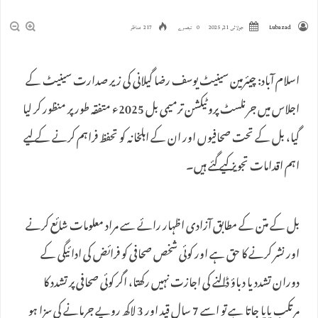
Lubazad
جولائی 21, 2025
0 تبصرے
217 مناظر
اسلام آباد: چیئرمین سینیٹ یوسف رضا گیلانی کی زیر صدارت سینیٹ کے
اجلاس میں جرنلسٹ پروٹیکشن ترمیمی بل 2025ء متفقہ طور پر منظور کر لیا
گیا، بل کے تحت صحافیوں اور ان کے اہلخانہ کو تحفظ فراہم کرنے کے لیے
اہم اقدامات تجویز کیے گئے ہیں۔
بل کے متن کے مطابق آزادی اظہار رائے سے مراد معلومات شائع کرنے
اور نشر کرنے کا حق ہے اور کوئی شخص صحافی کو فرائض کی ادائیگی کے
دوران تشدد یا دباؤ ڈالنے کی اجازت نہیں رکھتا، اگر کوئی صحافی پر تشدد کا
مرتکب پایا جاتا ہے تو اسے 7 سال قید اور 3 لاکھ روپے جرمانے کی سزا ہو