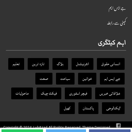
جے ایس ایم
کمپنی سے رابطہ
اہم کیٹگری
انسانی حقوق
انٹرنیشنل
بلاگ
تازہ ترین
تعلیم
جے ایس ایم
خواتین
سیاحت
صحت
علاقائی خبریں
فیچر اسٹوری
فیکٹ‌ چیک
ماحولیات
ٹیکنالوجی
پاکستان
کھیل
Copyright © 2024, LubAzad All Rights Reserved. Theme Designed