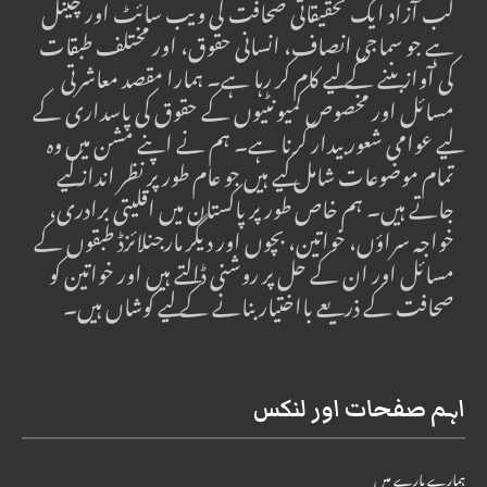
لب آزاد ایک تحقیقاتی صحافت کی ویب سائٹ اور چینل
ہے جو سماجی انصاف، انسانی حقوق، اور مختلف طبقات
کی آواز بننے کے لیے کام کر رہا ہے۔ ہمارا مقصد معاشرتی
مسائل اور مخصوص کمیونٹیوں کے حقوق کی پاسداری کے
لیے عوامی شعور بیدار کرنا ہے۔ ہم نے اپنے مشن میں وہ
تمام موضوعات شامل کیے ہیں جو عام طور پر نظر انداز کیے
جاتے ہیں۔ ہم خاص طور پر پاکستان میں اقلیتی برادری،
خواجہ سراؤں، خواتین، بچوں اور دیگر مارجنلائزڈ طبقوں کے
مسائل اور ان کے حل پر روشنی ڈالتے ہیں اور خواتین کو
صحافت کے ذریعے بااختیار بنانے کے لیے کوشاں ہیں۔
اہم صفحات اور لنکس
ہمارے بارے میں