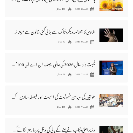
پاکستان میں‌تیل، گھی اور دودھ کی لیبارٹری رپورٹ پیش ، 176 نمونے غیر معیاری قرار
اگست 8, 2026
110 مناظر
شادی کا جھانسہ دیکر بنکاک سے بلائی گئی خاتون سے مبینہ زیادتی، ملزم گرفتار
اگست 8, 2026
92 مناظر
نگہت داد سال 2026 کی عالمی ‘چیف ان اے آئی 100’ فہرست میں شامل
اگست 7, 2026
78 مناظر
خواتین کی سیاسی شمولیت کی اہمیت اور فیصلہ سازی کے عمل میں فعال کردار
اگست 7, 2026
117 مناظر
وزیراعلیٰ پنجاب نے پینے کے پانی کی بوتل پر چارجز لگانے کی تجویز مستر دکر دی