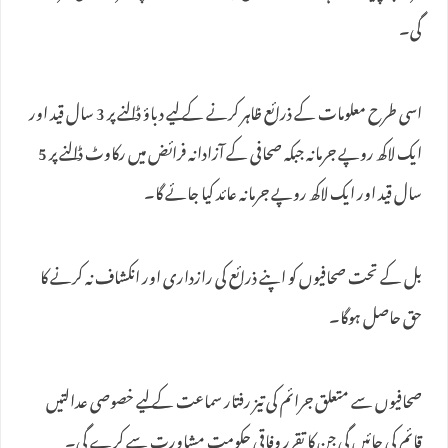
گی۔
اسی طرح معلومات کے ذرائع ظاہر کرنے کے لیے دباؤ ڈالنے پر 3 سال قید اور
ایک لاکھ روپے جرمانہ جبکہ صحافی کے آزادانہ فرائض میں رکاوٹ ڈالنے پر 5
سال قید اور ایک لاکھ روپے جرمانہ عائد کیا جائے گا۔
بل کے تحت صحافیوں کو اپنے ذرائع کی رازداری اور انکشاف نہ کرنے کا
حق حاصل ہوگا۔
صحافیوں سے متعلق جرائم کی تیز رفتار سماعت کے لیے خصوصی عدالتیں
قائم کی جائیں گی جن کا تقرر وفاقی حکومت مشاورت سے کرے گی۔