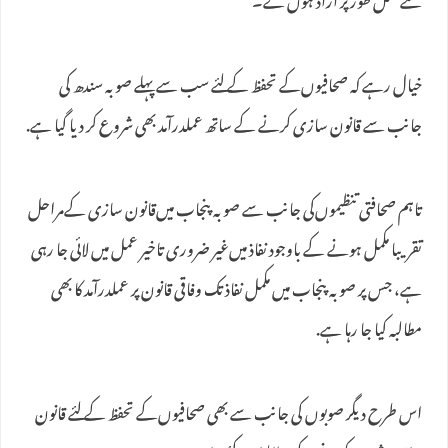
سے مکمل طور پر آزاد ہوں گے۔
خیال رہے کہ صحافیوں‌کے تحفظ کے لئے سب سے پہلے صوبہ سندھ کی
جانب سے قانون سازی کرنے کے ساتھ عملدرآمد بھی شروع کر دیا گیا ہے.
تاہم صحافتی تنظیموں‌کی جانب سے صوبہ پنجاب میں‌قانون سازی کےمراحل
تقریبا مکمل ہونے کے باوجود نفاذ میں‌غیر ضروری تاخیر عمل میں لائی جا رہی
ہے، جس پر صوبہ پنجاب میں‌ مکمل نفاذ تک وفاقی قانون پر عملدرآمد کا بھی
مطالبہ کیا جا رہا ہے.
اس طرح دیگر صوبوں کی جانب سے بھی صحافیوں‌کے تحفظ کے لئے قانون