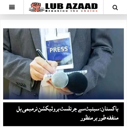
پاکستان: سینیٹ سے جرنلسٹ پروٹیکشن ترمیمی بل
متفقہ طور پر منظور