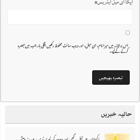
آپکا ای میل ایڈریس
*
اس براؤزر میں میرا نام، ای میل، اور ویب سائٹ محفوظ رکھیں اگلی بار جب میں تبصرہ
کرنے کےلیے۔
حالیہ خبریں