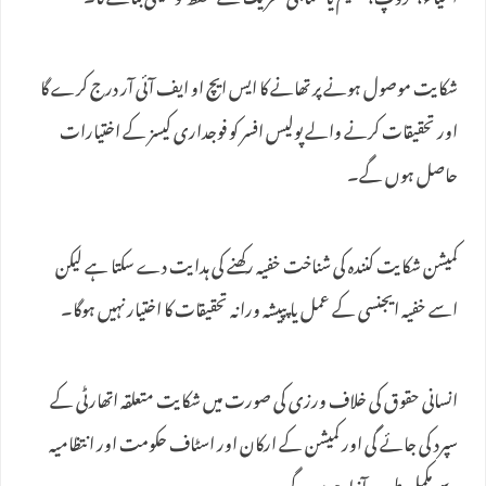
اشیاء، گروپ، تنظیم یا سماجی تحریک کے تحفظ کو یقینی بنائے گا۔
شکایت موصول ہونے پر تھانے کا ایس ایچ او ایف آئی آر درج کرے گا
اور تحقیقات کرنے والے پولیس افسر کو فوجداری کیسز کے اختیارات
حاصل ہوں گے۔
کمیشن شکایت کنندہ کی شناخت خفیہ رکھنے کی ہدایت دے سکتا ہے لیکن
اسے خفیہ ایجنسی کے عمل یا پپیشہ ورانہ تحقیقات کا اختیار نہیں ہوگا۔
انسانی حقوق کی خلاف ورزی کی صورت میں شکایت متعلقہ اتھارٹی کے
سپرد کی جائے گی اور کمیشن کے ارکان اور اسٹاف حکومت اور انتظامیہ