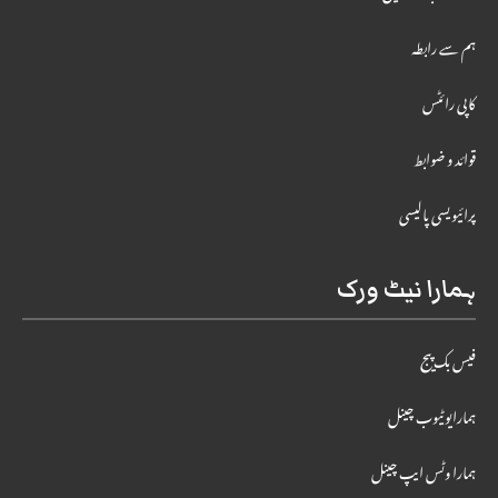
ہم سے رابطہ
کاپی رائٹس
قوائد و ضوابط
پرائیویسی پالیسی
ہمارا نیٹ ورک
فیس بک پیج
ہمارایوٹیوب چینل
ہمارا وٹس ایپ چینل