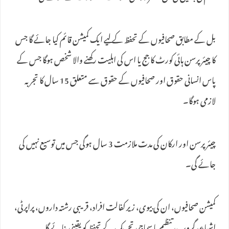
بل کے مطابق صحافیوں کے تحفظ کے لیے ایک کمیشن قائم کیا جائے گا جس
کا چیئرپرسن ہائی کورٹ کا جج یا اس کی اہلیت رکھنے والا شخص ہوگا جس کے
پاس انسانی حقوق اور صحافیوں کے حقوق سے متعلق 15 سال کا تجربہ
لازمی ہوگا۔
چیئرپرسن اور ارکان کی مدت ملازمت 3 سال ہوگی جس میں توسیع نہیں کی
جائے گی۔
کمیشن صحافیوں، ان کی بیوی، زیر کفالت افراد، قریبی رشتہ داروں، پراپرٹی،