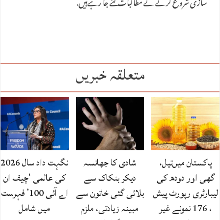
سازی شروع کرنے کے مطالبات کئے جا رہےہیں.
متعلقہ خبریں
پاکستان میں‌تیل،
شادی کا جھانسہ
نگہت داد سال 2026
گھی اور دودھ کی
دیکر بنکاک سے
کی عالمی ‘چیف ان
لیبارٹری رپورٹ پیش
بلائی گئی خاتون سے
اے آئی 100’ فہرست
، 176 نمونے غیر
مبینہ زیادتی، ملزم
میں شامل