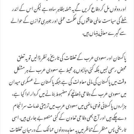
اور دونوں مل کر دفاع کریں گے یہ جملہ بظاہر سادہ ہے لیکن اس کے اندر
خطے کی سیاست عالمی طاقتوں کی حکمت عملی اور جوہری توازن کے حوالے
سے گہرے معانی پنہاں ہیں.
پاکستان اور سعودی عرب کے تعلقات کی تاریخ پر نظر ڈالیں تو یہ تعلق
محض رسمی نہیں بلکہ کئی دہائیوں پر محیط ہے سعودی عرب نے ہر مشکل
وقت میں پاکستان کی مالی معاونت کی ہے جبکہ پاکستان نے عسکری میدان
میں سعودی عرب کے دفاعی ڈھانچے کو مضبوط بنانے میں کردار ادا کیا ہے،
ہزاروں پاکستانی فوجی ماضی میں سعودی عرب میں تربیتی خدمات سرانجام
دے چکے ہیں اور آج بھی دفاعی تعاون کے کئی منصوبے جاری ہیں. اسی
تاریخی پس منظر کے تناظر میں یہ معاہدہ دونوں ممالک کے درمیان تعلقات