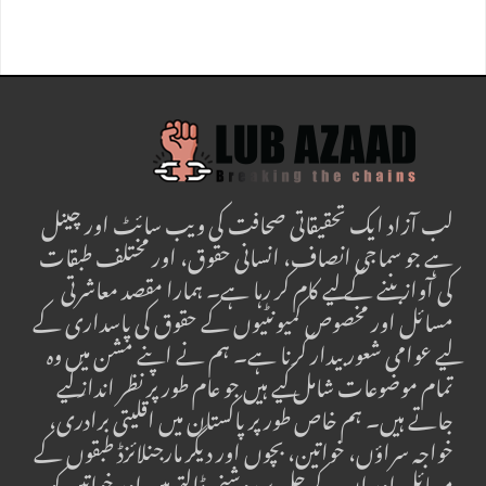
لب آزاد ایک تحقیقاتی صحافت کی ویب سائٹ اور چینل
ہے جو سماجی انصاف، انسانی حقوق، اور مختلف طبقات
کی آواز بننے کے لیے کام کر رہا ہے۔ ہمارا مقصد معاشرتی
مسائل اور مخصوص کمیونٹیوں کے حقوق کی پاسداری کے
لیے عوامی شعور بیدار کرنا ہے۔ ہم نے اپنے مشن میں وہ
تمام موضوعات شامل کیے ہیں جو عام طور پر نظر انداز کیے
جاتے ہیں۔ ہم خاص طور پر پاکستان میں اقلیتی برادری،
خواجہ سراؤں، خواتین، بچوں اور دیگر مارجنلائزڈ طبقوں کے