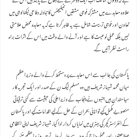
ہے کہ دونوں ممالک اب ایک دوسرے کے دفاع کے پابند ہیں اس کے
علاوہ معاہدے میں مشترکہ فوجی مشقیں انٹیلیجنس کا تبادلہ دفاعی ٹیکنالوجی میں
تعاون اور فوجی تربیت شامل ہے. یہ ظاہر کرتا ہے کہ یہ معاہدہ محض علامتی
نہیں بلکہ عملی نوعیت کا ہے اور آنے والے وقت میں اس کے اثرات براہ
راست نظر آئیں گے.
پاکستان کی جانب سے اس معاہدے پر دستخط کرنے والے وزیراعظم
میاں محمد شہباز شریف ہیں وہ مسلم لیگ ن کے صدر اور ایک تجربہ کار
سیاستدان ہیں جنہوں نے پنجاب کے وزیراعلیٰ کی حیثیت سے کئی ترقیاتی
منصوبے مکمل کیے توانائی بحران کے حل کے لیے اقدامات کیے اور پاکستان
کے انفراسٹرکچر کی بہتری میں نمایاں کردار ادا کیا. شہباز شریف اپنی انتظامی
صلاحیتوں اور عملی مزاج کی وجہ سے جانے جاتے ہیں وزیراعظم بننے کے