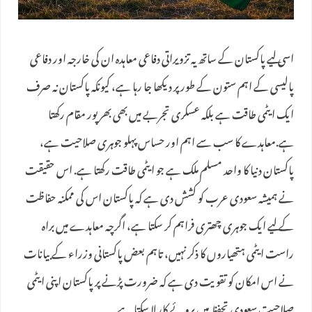
اسی لیے پاکستان کے ساتھ یہ تزویراتی دفاعی معاہدہ ان کی خارجہ اور دفاعی
پالیسی کے اہم ستون کے طور پر دیکھا جا رہا ہے، کیونکہ پاکستان نہ صرف
ایک ایٹمی طاقت ہے بلکہ عسکری تجربے میں بھی بھرپور مقام رکھتا
ہے.معاہدے کا سب سے اہم اور حساس پہلو جوہری صلاحیت ہے،
پاکستان دنیا کا واحد مسلم ملک ہے جو ایٹمی طاقت رکھتا ہے. اس حقیقت
نے ہمیشہ سعودی عرب کو کشش دی ہے کہ پاکستان اس کی ممکنہ حفاظت
کے لیے ایک جوہری چھتری فراہم کر سکتا ہے، اگرچہ معاہدے میں براہ
راست ایٹمی ہتھیاروں کا ذکر نہیں، تاہم بعض پاکستانی وزراء کے بیانات
نے اس امکان کو تقویت دی ہے کہ ضرورت پڑنے پر پاکستان اپنی ایٹمی
صلاحیت سعودی تحفظ میں بروئے کار لا سکتا ہے.