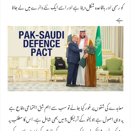
کو رسمی اور باقاعدہ شکل دیتا ہے اور اسے ایک نئے دائرے میں لے جاتا
ہے.
معاہدے کی شقوں پر غور کیا جائے تو سب سے اہم شق اجتماعی دفاع ہے
یہ وہی اصول ہے جو نیٹو کے آرٹیکل 5 میں بھی شامل ہے، اس کا مطلب یہ