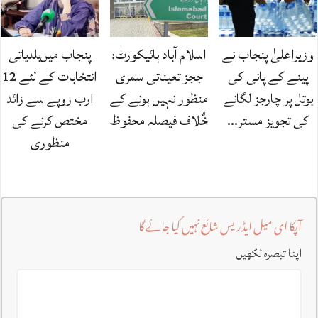
وزیراعلیٰ پنجاب نے
اسلام آباد ہائیکورٹ:
پنجاب میں‌بلدیاتی
پینے کے پانی کی
ججز تعیناتی سمری
انتخابات کے لئے 12
بوتل پر چارجز لگانے
منظور نہیں‌ ہونے کے
ارب روپے سے زائد
کی تجویز مستر…
خٌلاف فیصلہ محفوظ
مختص کرنے کی
منظوری
آپکا ای میل ایڈریس شائع نہیں کیا جائے گا
اپنا تبصرہ لکھیں