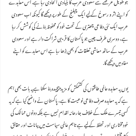
جو طویل عرصے سے سعودی عرب کا بنیادی اتحادی رہا ہے. اس معاہدے
کو اپنے اثر و رسوخ کے لیے ایک چیلنج کے طور پر دیکھے گا کیونکہ اب سعودی
عرب ایک نئی دفاعی چھتری کے تحت خود کو محفوظ بنانے کی کوشش کر رہا
ہے، دوسری طرف چین جو پاکستان کا قریبی شراکت دار ہے اور سعودی
عرب کے ساتھ معاشی تعلقات کو بھی بڑھا رہا ہے اس معاہدے کو اپنے
مفاد میں دیکھے گا.
یوں یہ معاہدہ عالمی طاقتوں کی کشمکش کو مزید پیچیدہ بنا سکتا ہےیہ بات بھی اہم
ہے کہ یہ معاہدہ صرف دفاعی نوعیت کا ہے، پاکستان نے واضح کیا ہے کہ یہ
کسی تیسرے ملک کے خلاف جارحانہ اقدام نہیں ہے بلکہ دونوں ممالک کی
خودمختاری اور تحفظ کے لیے ہے تاہم عالمی سیاست میں بیانات اور حقائق