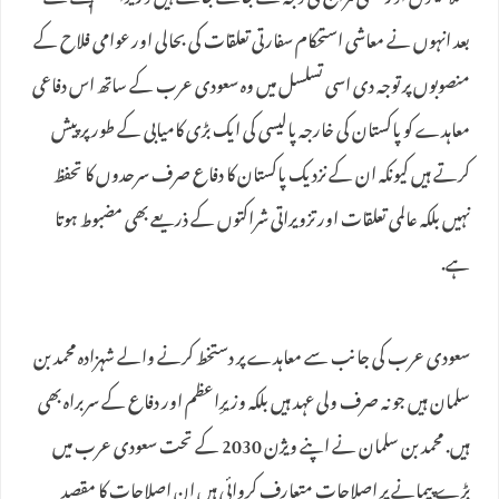
بعد انہوں نے معاشی استحکام سفارتی تعلقات کی بحالی اور عوامی فلاح کے
منصوبوں پر توجہ دی اسی تسلسل میں وہ سعودی عرب کے ساتھ اس دفاعی
معاہدے کو پاکستان کی خارجہ پالیسی کی ایک بڑی کامیابی کے طور پر پیش
کرتے ہیں کیونکہ ان کے نزدیک پاکستان کا دفاع صرف سرحدوں کا تحفظ
نہیں بلکہ عالمی تعلقات اور تزویراتی شراکتوں کے ذریعے بھی مضبوط ہوتا
ہے.
سعودی عرب کی جانب سے معاہدے پر دستخط کرنے والے شہزادہ محمد بن
سلمان ہیں جو نہ صرف ولی عہد ہیں بلکہ وزیرِاعظم اور دفاع کے سربراہ بھی
ہیں. محمد بن سلمان نے اپنے ویژن 2030 کے تحت سعودی عرب میں
بڑے پیمانے پر اصلاحات متعارف کروائی ہیں ان اصلاحات کا مقصد