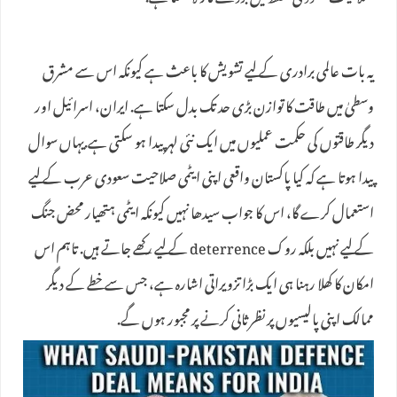
یہ بات عالمی برادری کے لیے تشویش کا باعث ہے کیونکہ اس سے مشرق
وسطیٰ میں طاقت کا توازن بڑی حد تک بدل سکتا ہے. ایران، اسرائیل اور
دیگر طاقتوں کی حکمت عملیوں میں ایک نئی لہر پیدا ہو سکتی ہے.یہاں سوال
پیدا ہوتا ہے کہ کیا پاکستان واقعی اپنی ایٹمی صلاحیت سعودی عرب کے لیے
استعمال کرے گا، اس کا جواب سیدھا نہیں کیونکہ ایٹمی ہتھیار محض جنگ
کے لیے نہیں بلکہ روک deterrence کے لیے رکھے جاتے ہیں. تاہم اس
امکان کا کھلا رہنا ہی ایک بڑا تزویراتی اشارہ ہے، جس سے خطے کے دیگر
ممالک اپنی پالیسیوں پر نظرثانی کرنے پر مجبور ہوں گے.