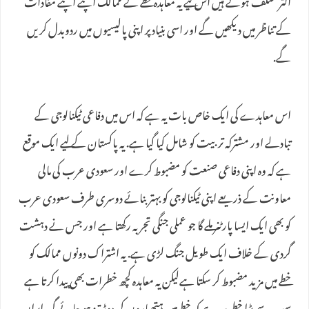
اکثر مختلف ہوتے ہیں اس لیے یہ معاہدہ خطے کے ممالک اپنے اپنے مفادات
کے تناظر میں دیکھیں گے اور اسی بنیاد پر اپنی پالیسیوں میں ردوبدل کریں
گے.
اس معاہدے کی ایک خاص بات یہ ہے کہ اس میں دفاعی ٹیکنالوجی کے
تبادلے اور مشترکہ تربیت کو شامل کیا گیا ہے. یہ پاکستان کے لیے ایک موقع
ہے کہ وہ اپنی دفاعی صنعت کو مضبوط کرے اور سعودی عرب کی مالی
معاونت کے ذریعے اپنی ٹیکنالوجی کو بہتر بنائے دوسری طرف سعودی عرب
کو بھی ایک ایسا پارٹنر ملے گا جو عملی جنگی تجربہ رکھتا ہے اور جس نے دہشت
گردی کے خلاف ایک طویل جنگ لڑی ہے. یہ اشتراک دونوں ممالک کو
خطے میں مزید مضبوط کر سکتا ہےلیکن یہ معاہدہ کچھ خطرات بھی پیدا کرتا ہے