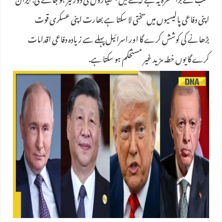
سب سے بڑا خطرہ یہ ہے کہ خطے میں ہتھیاروں کی دوڑ تیز ہو جائے گی. ایران
اپنی دفاعی پالیسیوں میں سختی لا سکتا ہے بھارت اپنی عسکری قوت
بڑھانے کی کوشش کرے گا اور اسرائیل پہلے سے زیادہ دفاعی اقدامات
کرے گا یوں خطہ مزید غیر مستحکم ہو سکتا ہے.