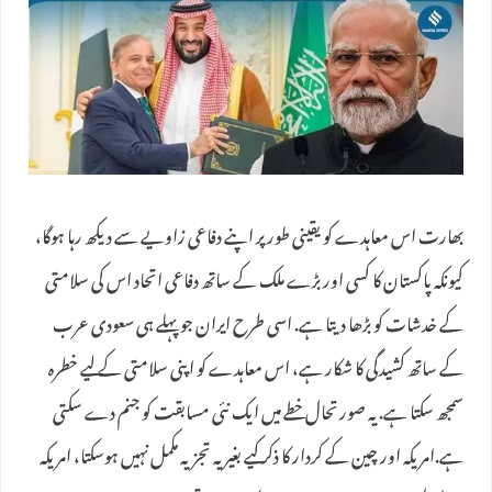
بھارت اس معاہدے کو یقینی طور پر اپنے دفاعی زاویے سے دیکھ رہا ہوگا،
کیونکہ پاکستان کا کسی اور بڑے ملک کے ساتھ دفاعی اتحاد اس کی سلامتی
کے خدشات کو بڑھا دیتا ہے. اسی طرح ایران جو پہلے ہی سعودی عرب
کے ساتھ کشیدگی کا شکار ہے، اس معاہدے کو اپنی سلامتی کے لیے خطرہ
سمجھ سکتا ہے. یہ صورتحال خطے میں ایک نئی مسابقت کو جنم دے سکتی
ہے.امریکہ اور چین کے کردار کا ذکر کیے بغیر یہ تجزیہ مکمل نہیں ہوسکتا، امریکہ