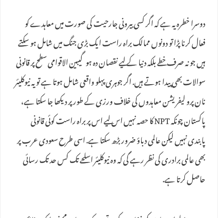
دوسرا خطرہ یہ ہے کہ اگر کسی بیرونی جارحیت کی صورت میں معاہدے کو
فعال کرنا پڑا تو دونوں ممالک براہ راست ایک بڑی جنگ میں شامل ہو سکتے
ہیں جو نہ صرف خطے بلکہ دنیا کے لیے نقصان دہ ہوگیبین الاقوامی سطح پر قانونی
سوالات بھی پیدا ہوتے ہیں. اگر جوہری پہلو واقعی شامل ہوتا ہے تو یہ نیوکلیئر
نان پرو لیفریشن معاہدوں کی خلاف ورزی کے طور پر دیکھا جا سکتا ہے،
پاکستان چونکہ NPT کا حصہ نہیں اس لیے اس پر براہ راست کوئی قانونی
پابندی نہیں لیکن عالمی دباؤ ضرور بڑھ سکتا ہے. اسی طرح سعودی عرب پر
بھی عالمی برادری کی نظر رہے گی کہ وہ نیوکلیئر اسلحے تک کس حد تک رسائی
حاصل کرتا ہے.