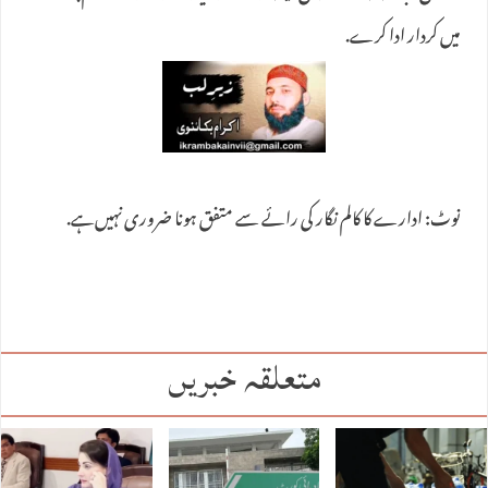
میں کردار ادا کرے.
نوٹ: ادارے کا کالم نگار کی رائے سے متفق ہونا ضروری نہیں‌ہے.
متعلقہ خبریں