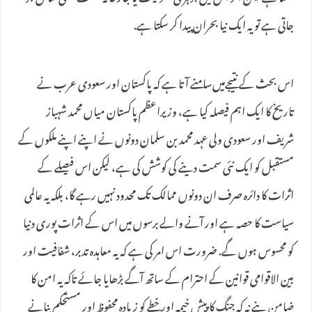
جاتی ہے تو یہ ایک نیا بحران پیدا کر سکتا ہے.
اس بحث کے نتیجےمیں‌سامنے آتا ہے کہ پاکستان اور سعودی عرب نے
تاریخ کا ایک اہم فیصلہ کیا ہے، وزیراعظم پاکستان میاں محمد شہباز
شریف اور سعودی ولی عہد محمد بن سلمان دونوں نے اپنے اپنے ملکوں کے
مستقبل کو ایک نئی سمت دینے کی کوشش کی ہے، لیکن اس فیصلے کے
اثرات کا دائرہ صرف ان دونوں ممالک تک محدود نہیں رہے گا، بلکہ یہ عالمی
سیاست کا حصہ ہے اور آنے والے برسوں میں اس کے اثرات پوری دنیا
کو محسوس ہوں گے. ضرورت اس امر کی ہے کہ یہ معاہدہ تدبر، شفافیت اور
بین الاقوامی قوانین کے احترام کے ساتھ آگے بڑھایا جائے تاکہ یہ امن کا
ضامن بنے نہ کہ جنگ کا پیش خیمہ اور خطے کو زیادہ محفوظ اور مستحکم بنانے