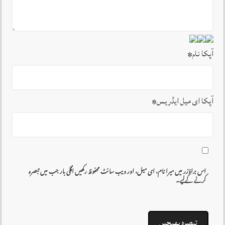
آپکا نام
*
آپکا ای میل ایڈریس
*
اس براؤزر میں میرا نام، ای میل، اور ویب سائٹ محفوظ رکھیں اگلی بار جب میں تبصرہ
کرنے کےلیے۔