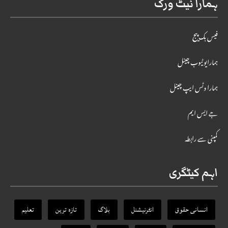
ہمارا نیٹ ورک
فیس بک پیج
ہمارایوٹیوب چینل
ہمارا وٹس ایپ چینل
جے ایس ایم
کمپنی سے رابطہ
اہم کیٹگری
انسانی حقوق
انٹرنیشنل
بلاگ
تازہ ترین
تعلیم