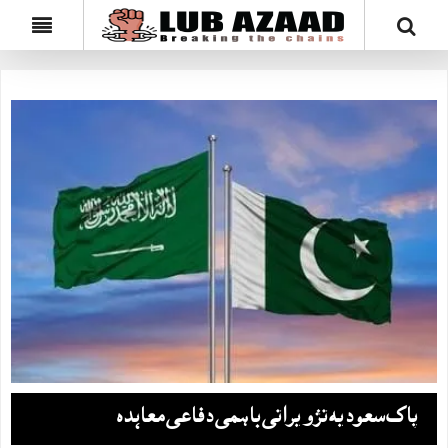
پاک سعودیہ تزویراتی باہمی دفاعی معاہدہ