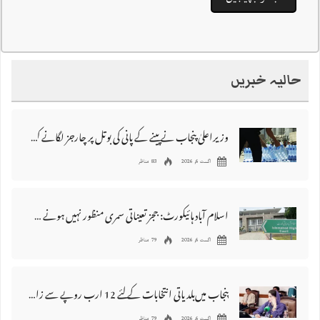
حالیہ خبریں
وزیراعلیٰ پنجاب نے پینے کے پانی کی بوتل پر چارجز لگانے کی تجویز مستر دکر دی
اگست 6, 2026
83 مناظر
اسلام آباد ہائیکورٹ: ججز تعیناتی سمری منظور نہیں‌ ہونے کے خٌلاف فیصلہ محفوظ
اگست 6, 2026
79 مناظر
پنجاب میں‌بلدیاتی انتخابات کے لئے 12 ارب روپے سے زائد مختص کرنے کی منظوری
اگست 6, 2026
79 مناظر