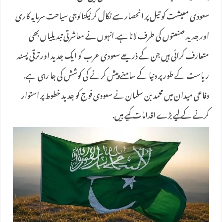
سعودی معیشت کو تیل پر انحصار سے نکال کر ٹیکنالوجی سیاحت سرمایہ کاری
اور جدید صنعتوں کی طرف لانا ہے. انہوں نے معاشرتی تبدیلیاں بھی
متعارف کرائی ہیں جن کے ذریعے سعودی عرب کو ایک جدید اور ترقی پسند
ریاست کے طور پر دنیا کے سامنے پیش کرنے کی کوشش کی جا رہی ہے.
دفاعی میدان میں محمد بن سلمان نے سعودی فوج کو جدید خطوط پر استوار
کرنے کے لیے بڑے اقدامات کیے ہیں.