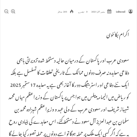
Lubazad
ستمبر 27, 2025
0 تبصرے
205 مناظر
اکرام بکائنوی
سعودی عرب اور پاکستان کے درمیان حالیہ دستخط شدہ تزویراتی باہمی
دفاعی معاہدہ نہ صرف دونوں ممالک کے تاریخی تعلقات کا تسلسل ہے بلکہ
ایک نئے دفاعی اور اسٹریٹجک دور کا آغاز بھی ہے یہ معاہدہ 17 ستمبر 2025
کو ریاض میں الیمامہ پیلس میں ہوا جس پر پاکستان کے وزیراعظم میاں محمد
شہباز شریف اور سعودی عرب کے ولی عہد و وزیرِاعظم شہزادہ محمد بن
سلمان بن عبدالعزیز آل سعود نے دستخط کئے، اس معاہدے کی بنیادی روح
یہ ہے کہ اگر کسی ایک ملک پر حملہ ہوگا تو اسے دونوں پر حملہ تصور کیا جائے گا