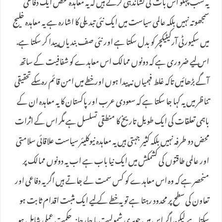
یہ سب پہلو اس بات کی نشاندہی کرتے ہیں کہ یہ معاہدہ محض ایک دفاعی
سمجھوتہ نہیں بلکہ عالمی سیاست میں ایک نئی تبدیلی کا اشارہ ہے یہ معاہدہ خلیج
میں سکیورٹی آرکیٹیکچر کو بدل سکتا ہے اور نئی صف بندیاں پیدا کر سکتا ہے.
اس لیے ضروری ہے کہ دونوں ممالک اس معاہدے کو شفافیت کے ساتھ
آگے بڑھائیں تاکہ غلط فہمیاں نہ پیدا ہوں اور خطے میں امن قائم رہ سکےتحقیقی
تناظر میں یہ کہا جا سکتا ہے کہ سعودی عرب اور پاکستان کا یہ معاہدہ ان کے
باہمی تعلقات کی ایک طویل تاریخ کا منطقی تسلسل ہے مگر اس کے اثرات
محض دو طرفہ نہیں بلکہ کثیر جہتی ہیں یہ معاہدہ نیوکلیئر سیاست علاقائی سلامتی
اور عالمی طاقتوں کی کشمکش میں ایک نیا باب ہے اب یہ دونوں ممالک پر
منحصر ہے کہ وہ اس معاہدے کو کس سمت لے جاتے ہیں اگر یہ دفاعی اور
تعاون کی سطح پر محدود رہتا ہے تو یہ خطے کے لیے ایک مثبت اقدام ثابت ہو
سکتا ہے لیکن اگر اس میں جوہری شمولیت یا جارحانہ حکمت عملی شامل ہو