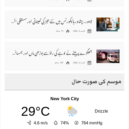
لاہور ، پشاور ہائیکورٹس میں نئے ججز کی تعیناتی اور مستقلی التواء کا شکار
اگست 5, 2026
75 مناظر
جھگڑے پر بیٹے نے لوہے کی راڈ سے بوڑھی ماں اور ہمسائی کو قتل کردیا
اگست 5, 2026
129 مناظر
موسم کی صورت حال
New York City
29°C
Drizzle
4.6 m/s
74%
764
mmHg