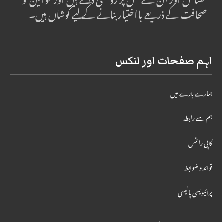
مسائل اور ان کے حل پر روشنی ڈالتے ہیں اور خواتین کو
صحافت کے ذریعے بااختیار بنانے کے لیے کوشاں ہیں۔
اہم صفحات اور لنکس
ہمارے بارے میں
ہم سے رابطہ
کاپی رائٹس
قوائد و ضوابط
پرائیویسی پالیسی