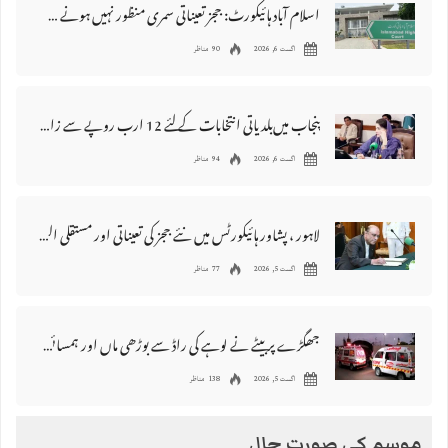
اسلام آباد ہائیکورٹ: ججز تعیناتی سمری منظور نہیں‌ ہونے کے خٌلاف فیصلہ محفوظ
اگست 6, 2026
90 مناظر
پنجاب میں‌بلدیاتی انتخابات کے لئے 12 ارب روپے سے زائد مختص کرنے کی منظوری
اگست 6, 2026
94 مناظر
لاہور ، پشاور ہائیکورٹس میں نئے ججز کی تعیناتی اور مستقلی التواء کا شکار
اگست 5, 2026
77 مناظر
جھگڑے پر بیٹے نے لوہے کی راڈ سے بوڑھی ماں اور ہمسائی کو قتل کردیا
اگست 5, 2026
138 مناظر
موسم کی صورت حال