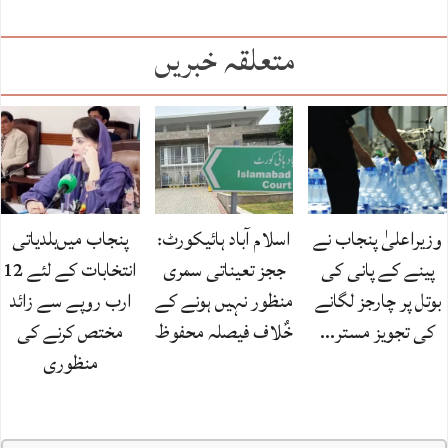
متعلقہ خبریں
وزیراعلیٰ پنجاب نے
اسلام آباد ہائیکورٹ:
پنجاب میں‌بلدیاتی
پینے کے پانی کی
ججز تعیناتی سمری
انتخابات کے لئے 12
بوتل پر چارجز لگانے
منظور نہیں‌ ہونے کے
ارب روپے سے زائد
کی تجویز مستر…
خٌلاف فیصلہ محفوظ
مختص کرنے کی
منظوری