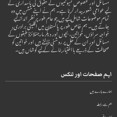
مسائل اور مخصوص کمیونٹیوں کے حقوق کی پاسداری کے
لیے عوامی شعور بیدار کرنا ہے۔ ہم نے اپنے مشن میں وہ
تمام موضوعات شامل کیے ہیں جو عام طور پر نظر انداز کیے
جاتے ہیں۔ ہم خاص طور پر پاکستان میں اقلیتی برادری،
خواجہ سراؤں، خواتین، بچوں اور دیگر مارجنلائزڈ طبقوں کے
مسائل اور ان کے حل پر روشنی ڈالتے ہیں اور خواتین کو
صحافت کے ذریعے بااختیار بنانے کے لیے کوشاں ہیں۔
اہم صفحات اور لنکس
ہمارے بارے میں
ہم سے رابطہ