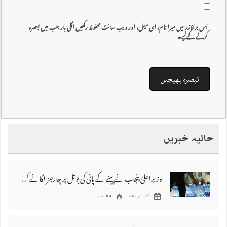
اس براؤزر میں میرا نام، ای میل، اور ویب سائٹ محفوظ رکھیں اگلی بار جب میں تبصرہ
کرنے کےلیے۔
حالیہ خبریں
وزیراعلیٰ پنجاب نے پینے کے پانی کی بوتل پر چارجز لگانے کی تجویز مستر دکر دی
اگست 6, 2026
104 مناظر