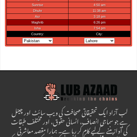
لب آزاد ایک تحقیقاتی صحافت کی ویب سائٹ اور چینل
ہے جو سماجی انصاف، انسانی حقوق، اور مختلف طبقات
کی آواز بننے کے لیے کام کر رہا ہے۔ ہمارا مقصد معاشرتی