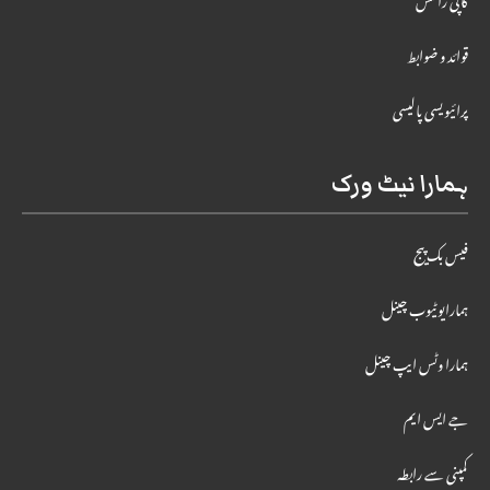
کاپی رائٹس
قوائد و ضوابط
پرائیویسی پالیسی
ہمارا نیٹ ورک
فیس بک پیج
ہمارایوٹیوب چینل
ہمارا وٹس ایپ چینل
جے ایس ایم
کمپنی سے رابطہ