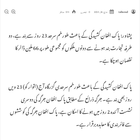
Lubazad
مارچ 16, 2025
0 تبصرے
135 مناظر
پشاور: پاک افغان کشیدگی کے باعث طورخم سرحد 23 روز سے بند ہے، دو
طرفہ تجارت بند ہونے سے دونوں ملکوں کو مجموعی طور پر 66 ملین ڈالر کا
نقصان ہوچکا ہے۔
پاک افغان کشیدگی کے باعث طورخم سرحدی گزرگاہ آج (اتوار کو) 23 ویں
روز بھی بند ہے۔ جرگہ ذرائع کے مطابق پاک افغان جرگہ کی دوسری
نشست آئندہ 2 روز میں ہونے کا امکان ہے، پاک افغان جرگہ کی کوششوں
سے فائر بندی کا معاہدہ برقرار ہے۔