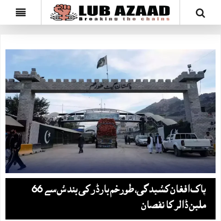
پاک افغان کشیدگی، طورخم بارڈر کی بندش سے 66
ملین ڈالر کا نقصان