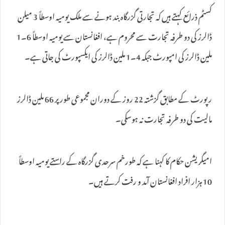
کسٹم ذرائع کہتے ہیں کہ تجارتی گزرگاہ بند ہونے سے ملک یومیہ اوسطاً 3 میلن
ڈالرز کی دو طرفہ تجارت سے محروم ہے، افغانستان سے یومیہ اوسطاً 6۔1
ملین ڈالرز کی امپورٹ جبکہ 4۔1 ملین ڈالرز کی ایکسپورٹ کی جاتی ہے۔
رپورٹ کے مطابق گزشتہ 22 روز کے دوران مجموعی طور پر 66 ملین ڈالرز
مالیت کی دو طرفہ تجارت نہ ہوسکی۔
امیگریشن حکام کا کہنا ہے کہ طورخم سرحدی گزرگاہ کے راستے یومیہ اوسطاً
10 ہزار افراد افغانستان آمد و رفت کرتے ہیں۔