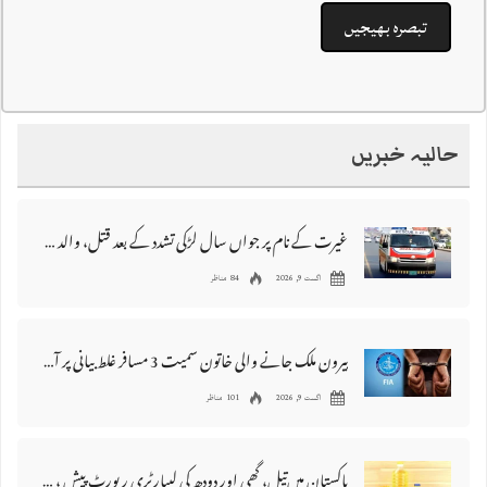
حالیہ خبریں
غیرت کے نام پر جواں سال لڑکی تشدد کے بعد قتل، والد اور دو بھائی گرفتار
اگست 9, 2026
84 مناظر
بیرون ملک جانے والی خاتون سمیت 3 مسافر غلط بیانی پر آف لوڈ کر دئیے گئے
اگست 9, 2026
101 مناظر
پاکستان میں‌تیل، گھی اور دودھ کی لیبارٹری رپورٹ پیش ، 176 نمونے غیر معیاری قرار