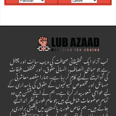
لب آزاد ایک تحقیقاتی صحافت کی ویب سائٹ اور چینل
ہے جو سماجی انصاف، انسانی حقوق، اور مختلف طبقات
کی آواز بننے کے لیے کام کر رہا ہے۔ ہمارا مقصد معاشرتی
مسائل اور مخصوص کمیونٹیوں کے حقوق کی پاسداری کے
لیے عوامی شعور بیدار کرنا ہے۔ ہم نے اپنے مشن میں وہ
تمام موضوعات شامل کیے ہیں جو عام طور پر نظر انداز کیے
جاتے ہیں۔ ہم خاص طور پر پاکستان میں اقلیتی برادری،