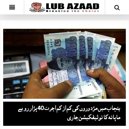
پنجاب میں مزدوروں کی کم از کم اجرت 40 ہزار روپے
ماہانہ کا نوٹیفکیشن جاری