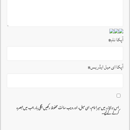
آپکا نام
*
آپکا ای میل ایڈریس
*
اس براؤزر میں میرا نام، ای میل، اور ویب سائٹ محفوظ رکھیں اگلی بار جب میں تبصرہ
کرنے کےلیے۔