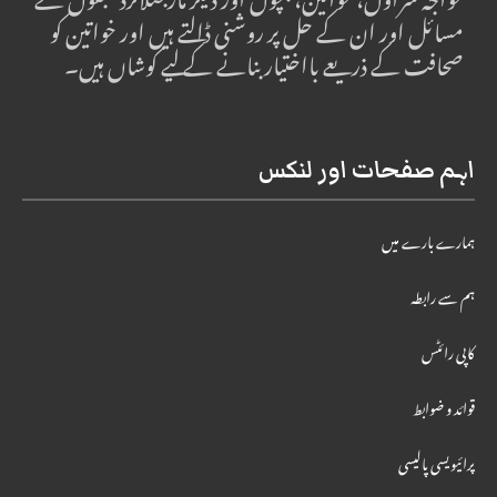
خواجہ سراؤں، خواتین، بچوں اور دیگر مارجنلائزڈ طبقوں کے
مسائل اور ان کے حل پر روشنی ڈالتے ہیں اور خواتین کو
صحافت کے ذریعے بااختیار بنانے کے لیے کوشاں ہیں۔
اہم صفحات اور لنکس
ہمارے بارے میں
ہم سے رابطہ
کاپی رائٹس
قوائد و ضوابط
پرائیویسی پالیسی