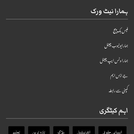
ہمارا نیٹ ورک
فیس بک پیج
ہمارایوٹیوب چینل
ہمارا وٹس ایپ چینل
جے ایس ایم
کمپنی سے رابطہ
اہم کیٹگری
انسانی حقوق
انٹرنیشنل
بلاگ
تازہ ترین
تعلیم