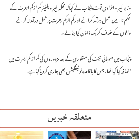
وزیر لیبر و افرادی قوت پنجاب نے کہاکہ محکمہ لیبر ویلفیئر کم ازکم اجرت کے
حکم نامے پر عمل درآمد کرائے اورکم ازکم اجرت پر عمل درآمد نہ کرنے
والوں کے خلاف کریک ڈاؤن کیا جائے۔
پنجاب میں‌ صوبائی بجٹ کی منظوری کے بعد مزدوروں کی کم از کم اجرت میں
اضافہ کیا گیا تھا، جس کا باقاعدہ نوٹیفکیشن بھی جاری کردیاگیاہے.
متعلقہ خبریں