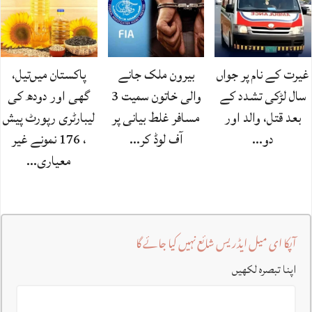
غیرت کے نام پر جواں
بیرون ملک جانے
پاکستان میں‌تیل،
سال لڑکی تشدد کے
والی خاتون سمیت 3
گھی اور دودھ کی
بعد قتل، والد اور
مسافر غلط بیانی پر
لیبارٹری رپورٹ پیش
دو…
آف لوڈ کر…
، 176 نمونے غیر
معیاری…
آپکا ای میل ایڈریس شائع نہیں کیا جائے گا
اپنا تبصرہ لکھیں