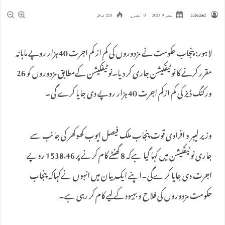
Lubazad
ستمبر 9, 2025
0 تبصرے
225 مناظر
لاہور: پنجاب حکومت نے مزدوروں کی کم از کم اجرت 40 ہزار روپے ماہانہ
مقرر کرنے کا نوٹیفکیشن جاری کر دیا۔نوٹیفکیشن کےمطابق مزدوروں کو 26
ورکنگ ڈیز کی کم ازکم اجرت 40 ہزار روپے دی جایا کرے گی۔
وزیر لیبر و افرادی قوت پنجاب ملک فیصل ایوب کھوکھر کی جانب سے
جاری نوٹیفکیشن میں کہا گیا ہےکہ 8 گھنٹے کام کرنے پر 1538.46 روپے
اجرت دی جایا کرےگی۔اپنے ایک بیان میں انہوں نےکہاکہ پنجاب
حکومت مزدوروں کی فلاح و بہبودکے لیے کام کر رہی ہے۔