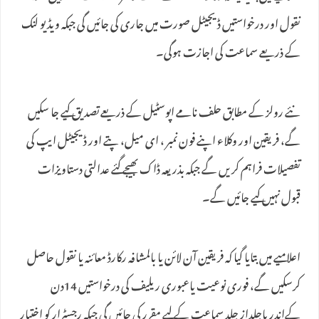
نقول اور درخواستیں ڈیجیٹل صورت میں جاری کی جائیں گی جبکہ ویڈیو لنک
کے ذریعے سماعت کی اجازت ہوگی۔
نئے رولز کے مطابق حلف نامے اپوسٹیل کے ذریعے تصدیق کیے جا سکیں
گے، فریقین اور وکلاء اپنے فون نمبر ، ای میل، پتے اور ڈیجیٹل ایپ کی
تفصیلات فراہم کریں گے جبکہ بذریعہ ڈاک بھیجے گئے عدالتی دستاویزات
قبول نہیں کیے جائیں گے۔
اعلامیے میں بتایا گیا کہ فریقین آن لائن یا بالمشافہ رکارڈ معائنہ یا نقول حاصل
کرسکیں گے، فوری نوعیت یاعبوری ریلیف کی درخواستیں 14دن
کےاندر یاجلداز جلد سماعت کے لیے مقرر کی جائیں گی جبکہ رجسٹرار کو اختیار