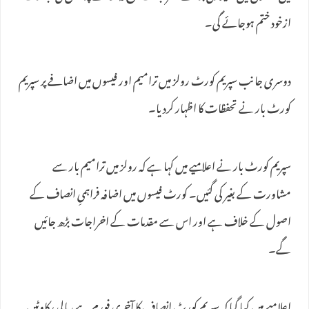
ازخود ختم ہوجائے گی۔
دوسری جانب سپریم کورٹ رولز میں ترامیم اور فیسوں میں اضافے پر سپریم
کورٹ بار نے تحفظات کا اظہار کردیا۔
سپریم کورٹ بار نے اعلامیے میں کہا ہے کہ رولز میں ترامیم بار سے
مشاورت کے بغیر کی گئیں۔ کورٹ فیسوں میں اضافہ فراہمیِ انصاف کے
اصول کے خلاف ہے اور اس سے مقدمات کے اخراجات بڑھ جائیں
گے۔