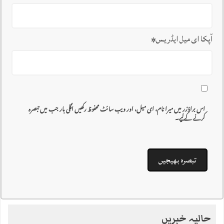
آپکا ای میل ایڈریس
*
اس براؤزر میں میرا نام، ای میل، اور ویب سائٹ محفوظ رکھیں اگلی بار جب میں تبصرہ
کرنے کےلیے۔
حالیہ خبریں