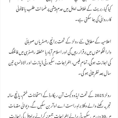
کیا گیا، بریت کے خلاف اپیل میں عدم پیشی پر ضمانت طلب یا قانونی
کارروائی کی جا سکتی ہے۔
اعلامیہ کے مطابق نئے رولز کے تحت برانچ رجسٹریاں صوبائی
دارالحکومتوں میں برقرار رہیں گی اور اسلام آباد یا متعلقہ رجسٹری میں فائلنگ
کی اجازت ہوگی، تمام فیس، اخراجات، سکیورٹی ڈپازٹ اور الاؤنسز پر تین
سال بعد نظرِثانی ہو گی۔
رولز 2025 کے تحت ایڈووکیٹ آن ریکارڈ کے امتحانات ختم، پانچ سالہ
تجربہ رکھنے والے وکلا براہِ راست اے اوآر بن سکیں گے، دیوانی مقدمات
میں 30 دن میں سکیورٹی برائے اخراجات جمع نہ کرانے پراپیل کی اجازت