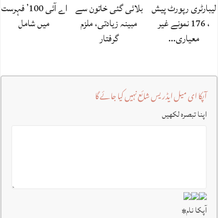
لیبارٹری رپورٹ پیش
بلائی گئی خاتون سے
اے آئی 100’ فہرست
، 176 نمونے غیر
مبینہ زیادتی، ملزم
میں شامل
معیاری…
گرفتار
آپکا ای میل ایڈریس شائع نہیں کیا جائے گا
اپنا تبصرہ لکھیں
آپکا نام
*