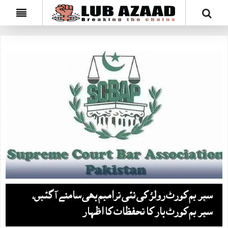
سپریم کورٹ رولز کی نئی ترامیم بھی سامنے آ گئیں،
سپریم کورٹ بار کا تحفظات کا اظہار