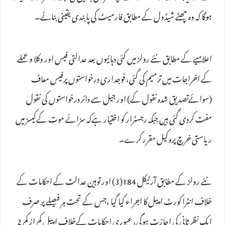
ہوگا کہ وہ چھٹے شیڈول کے مطابق فارمیٹ کی پابندی یقینی بنائے۔
اعلامیے کے مطابق نئے رولز میں کئی دہائیوں بعد عدالتی فیس اور وکلا و عملے
کے اخراجات میں ترمیم کی گئی، فوجداری درخواستوں پرفیس معاف
(سوائےتصدیق شدہ نقول کے) اور جیل سے دائر درخواستوں کی نقول
مفت کردی گئی ہیں جبکہ رجسٹرار کو اختیار ہےکہ سزائے موت کےکیسز میں
ریاستی خرچ پروکیل مقرر کرے۔
نئے رولز کے مطابق آرٹیکل 184(3) اور توہین عدالت کے احکامات کے
خلاف انٹرا کورٹ اپیل کا اجراء کیا گیا ،جس کے تحت ہر فیصلے پر صرف
ایک نظرثانی کی اجازت ہوگی، عبوری احکامات کےخلاف اپیل کم از کم 2