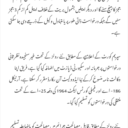
ججز کا بینچ سنے گا اور دیگر اپیلیں بشمول بریت کےخلاف اپیل کم از کم 3 ججز
سنیں گے جبکہ درخواست ذاتی طور پر یا متبادل وکیل کے ذریعے دی جا سکتی
ہے۔
سپریم کورٹ کے اعلامیے کے مطابق نئے رولز کے تحت غیر سنجیدہ نظرثانی
درخواستوں پر جرمانہ اور سکیورٹی ڈپازٹ میں اضافہ کیا گیا ہے، فریق اپنا
وکالت نامہ منسوخ کرکے نیا ایڈووکیٹ آن رکارڈ مقرر کر سکتا ہے، آرٹیکل
186- اے اور فیملی کورٹس ایکٹ 1964 کی دفعہ 25=اے کے تحت
منتقلی کی درخواستوں کو تسلیم کیا گیا۔
نئے رولز کے مطابق قابلِ مصالحت جرائم میں مصالحت کو باضابطہ تسلیم