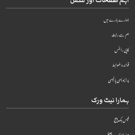
اہم صفحات اور لنکس
ہمارے بارے میں
ہم سے رابطہ
کاپی رائٹس
قوائد و ضوابط
پرائیویسی پالیسی
ہمارا نیٹ ورک
فیس بک پیج