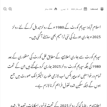
Lubazad
اگست 14, 2025
0 تبصرے
298 مناظر
اسلام آباد: سپریم کورٹ کے 1980ء کے رولز تبدیل کرکے نئے رولز
2025ء جاری ہونے کی نئی ترامیم بھی سامنے آ گئی ہیں۔
سپریم کورٹ سے جاری اعلامیے کے مطابق فل کورٹ کی منظوری کے بعد
1980 کی جگہ سپریم کورٹ رولز 2025 جاری کردئیے گئے ہیں جن کے تحت
تمام درخواستیں اور پیپربکس اب لازمی طور پر الیکٹرانک صورت میں جمع
ہوں گے جبکہ سکین شدہ نقول فراہم کرنا لازم ہے۔
اعلامیے میں بتایا گیا کہ رولز 2025 کے تحت نوٹسز، احکامات، تصدیق شدہ