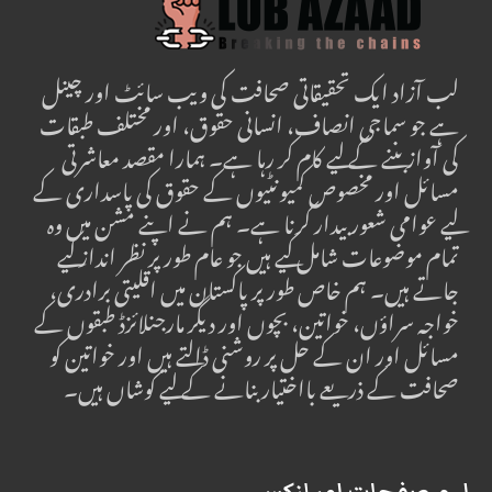
لب آزاد ایک تحقیقاتی صحافت کی ویب سائٹ اور چینل
ہے جو سماجی انصاف، انسانی حقوق، اور مختلف طبقات
کی آواز بننے کے لیے کام کر رہا ہے۔ ہمارا مقصد معاشرتی
مسائل اور مخصوص کمیونٹیوں کے حقوق کی پاسداری کے
لیے عوامی شعور بیدار کرنا ہے۔ ہم نے اپنے مشن میں وہ
تمام موضوعات شامل کیے ہیں جو عام طور پر نظر انداز کیے
جاتے ہیں۔ ہم خاص طور پر پاکستان میں اقلیتی برادری،
خواجہ سراؤں، خواتین، بچوں اور دیگر مارجنلائزڈ طبقوں کے
مسائل اور ان کے حل پر روشنی ڈالتے ہیں اور خواتین کو
صحافت کے ذریعے بااختیار بنانے کے لیے کوشاں ہیں۔