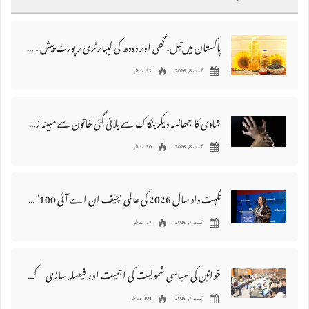
پاکستان میں‌تیل، گھی اور دودھ کی لیبارٹری رپورٹ پیش ، 176 نمونے غیر معیاری قرار
اگست 8, 2026
93 مناظر
شادی کا جھانسہ دیکر بنکاک سے بلائی گئی خاتون سے مبینہ زیادتی، ملزم گرفتار
اگست 8, 2026
90 مناظر
نگہت داد سال 2026 کی عالمی ‘چیف ان اے آئی 100’ فہرست میں شامل
اگست 7, 2026
77 مناظر
خواتین کی سیاسی شمولیت کی اہمیت اور فیصلہ سازی کے عمل میں فعال کردار
اگست 7, 2026
104 مناظر