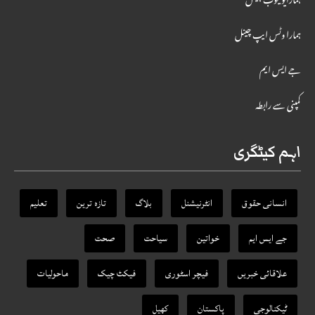
ہمارایوٹیوب چینل
ہمارا وٹس ایپ چینل
جے ایس ایم
کمپنی سے رابطہ
اہم کیٹگری
انسانی حقوق
انٹرنیشنل
بلاگ
تازہ ترین
تعلیم
جے ایس ایم
خواتین
سیاحت
صحت
علاقائی خبریں
فیچر اسٹوری
فیکٹ‌ چیک
ماحولیات
ٹیکنالوجی
پاکستان
کھیل