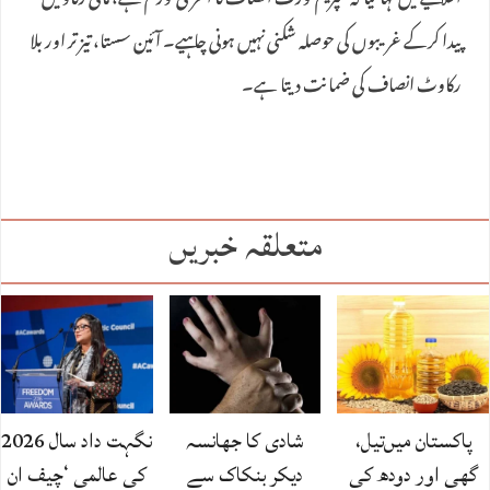
اعلامیے میں کہا گیا کہ سپریم کورٹ انصاف کا آخری فورم ہے، مالی رکاوٹیں
پیدا کرکے غریبوں کی حوصلہ شکنی نہیں ہونی چاہیے۔ آئین سستا، تیز تر اور بلا
رکاوٹ انصاف کی ضمانت دیتا ہے۔
متعلقہ خبریں
پاکستان میں‌تیل،
شادی کا جھانسہ
نگہت داد سال 2026
گھی اور دودھ کی
دیکر بنکاک سے
کی عالمی ‘چیف ان