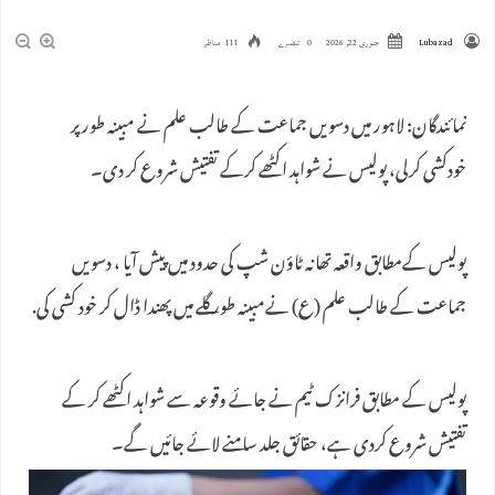
Lubazad
جنوری 22, 2026
0 تبصرے
111 مناظر
نمائندگان: لاہور میں دسویں جماعت کے طالب علم نے مبینہ طور پر
خودکشی کرلی، پولیس نے شواہد اکٹھے کرکے تفتیش شروع کر دی۔
پولیس کےمطابق واقعہ تھانہ ٹاؤن شپ کی حدود میں پیش آیا ، دسویں
جماعت کے طالب علم (ع) نےمبینہ طور گلے میں پھندا ڈال کر خود کشی کی.
پولیس کے مطابق فرانزک ٹیم نے جائے وقوعہ سے شواہد اکٹھے کر کے
تفتیش شروع کردی ہے، حقائق جلد سامنے لائے جائیں گے۔