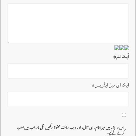
آپکا نام
*
آپکا ای میل ایڈریس
*
اس براؤزر میں میرا نام، ای میل، اور ویب سائٹ محفوظ رکھیں اگلی بار جب میں تبصرہ
کرنے کےلیے۔