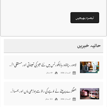
حالیہ خبریں
لاہور ، پشاور ہائیکورٹس میں نئے ججز کی تعیناتی اور مستقلی التواء کا شکار
اگست 5, 2026
69 مناظر
جھگڑے پر بیٹے نے لوہے کی راڈ سے بوڑھی ماں اور ہمسائی کو قتل کردیا
اگست 5, 2026
121 مناظر