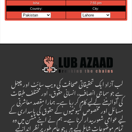
لب آزاد ایک تحقیقاتی صحافت کی ویب سائٹ اور چینل
ہے جو سماجی انصاف، انسانی حقوق، اور مختلف طبقات
کی آواز بننے کے لیے کام کر رہا ہے۔ ہمارا مقصد معاشرتی
مسائل اور مخصوص کمیونٹیوں کے حقوق کی پاسداری کے
لیے عوامی شعور بیدار کرنا ہے۔ ہم نے اپنے مشن میں وہ
تمام موضوعات شامل کیے ہیں جو عام طور پر نظر انداز کیے