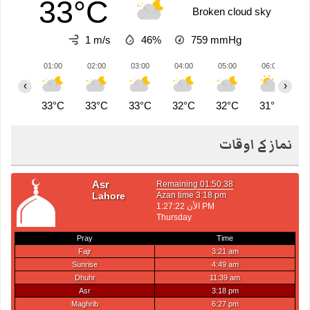
33°C
Broken cloud sky
1 m/s
46%
759
mmHg
01:00
02:00
03:00
04:00
05:00
06:00
0
‹
›
33°C
33°C
33°C
32°C
32°C
31°C
3
نماز کے اوقات