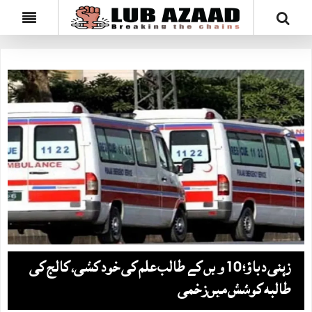
زہنی دباؤ؛ 10 ویں کے طالب علم کی خودکشی، کالج کی
طالبہ کوشش میں‌زخمی