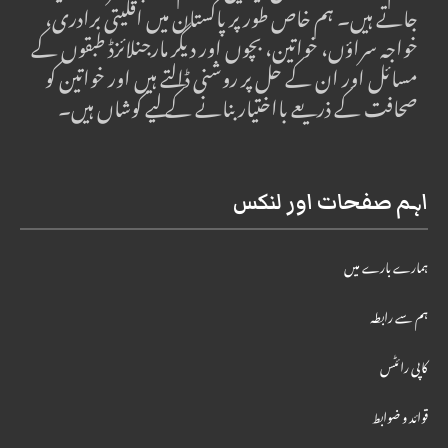
جاتے ہیں۔ ہم خاص طور پر پاکستان میں اقلیتی برادری،
خواجہ سراؤں، خواتین، بچوں اور دیگر مارجنلائزڈ طبقوں کے
مسائل اور ان کے حل پر روشنی ڈالتے ہیں اور خواتین کو
صحافت کے ذریعے بااختیار بنانے کے لیے کوشاں ہیں۔
اہم صفحات اور لنکس
ہمارے بارے میں
ہم سے رابطہ
کاپی رائٹس
قوائد و ضوابط