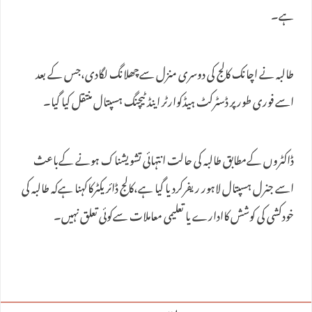
ہے۔
طالبہ نے اچانک کالج کی دوسری منزل سےچھلانگ لگادی،جس کے بعد
اسے فوری طور پر ڈسٹرکٹ ہیڈکوارٹر اینڈ ٹیچنگ ہسپتال منتقل کیا گیا۔
ڈاکٹروں کےمطابق طالبہ کی حالت انتہائی تشویشناک ہونے کےباعث
اسے جنرل ہسپتال لاہور ریفرکردیا گیا ہے،کالج ڈائریکٹرکاکہنا ہےکہ طالبہ کی
خودکشی کی کوشش کاادارے یا تعلیمی معاملات سےکوئی تعلق نہیں۔