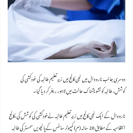
دوسری جانب نارووال میں نجی کالج میں زیرِتعلیم طالبہ کی خودکشی کی
کوشش، طالبہ کو تشویشناک حالت میں لاہور ریفر کر دیا گیا۔
نارووال کے ایک نجی کالج میں زیرِتعلیم طالبہ نےخودکشی کی کوشش کی،کالج
انتظامیہ کے مطابق 20 سالہ (م) کمپیوٹر سائنس کےپانچویں سمسٹر کی طالبہ