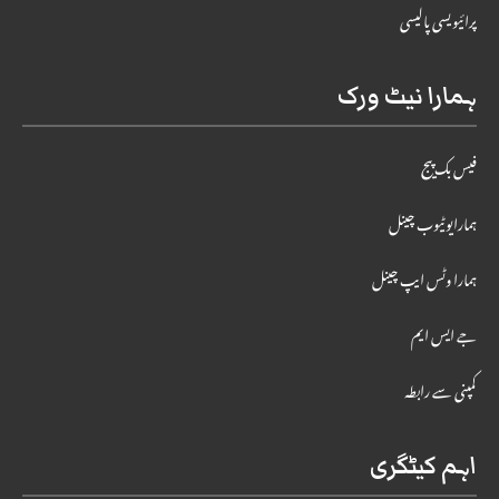
پرائیویسی پالیسی
ہمارا نیٹ ورک
فیس بک پیج
ہمارایوٹیوب چینل
ہمارا وٹس ایپ چینل
جے ایس ایم
کمپنی سے رابطہ
اہم کیٹگری