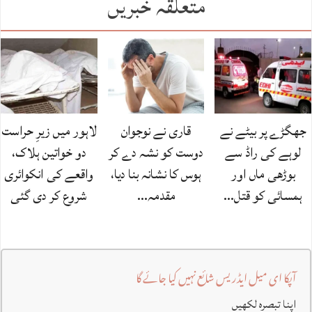
متعلقہ خبریں
جھگڑے پر بیٹے نے
قاری نے نوجوان
لاہور میں زیرِ حراست
لوہے کی راڈ سے
دوست کو نشہ دے کر
دو خواتین ہلاک،
بوڑھی ماں اور
ہوس کا نشانہ بنا دیا،
واقعے کی انکوائری
ہمسائی کو قتل…
مقدمہ…
شروع کر دی گئی
آپکا ای میل ایڈریس شائع نہیں کیا جائے گا
اپنا تبصرہ لکھیں