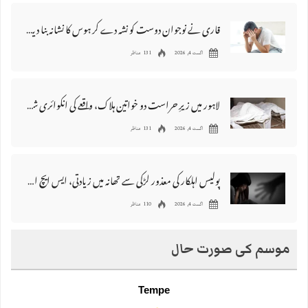
قاری نے نوجوان دوست کو نشہ دے کر ہوس کا نشانہ بنا دیا، مقدمہ درج
اگست 4, 2026
131 مناظر
لاہور میں زیرِ حراست دو خواتین ہلاک، واقعے کی انکوائری شروع کر دی گئی
اگست 4, 2026
131 مناظر
پولیس اہلکار کی معذور لڑکی سے تھانہ میں‌ زیادتی، ایس ایچ او سمیت تمام عملہ معطل
اگست 4, 2026
110 مناظر
موسم کی صورت حال
Tempe