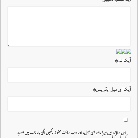
آپکا نام
*
آپکا ای میل ایڈریس
*
اس براؤزر میں میرا نام، ای میل، اور ویب سائٹ محفوظ رکھیں اگلی بار جب میں تبصرہ