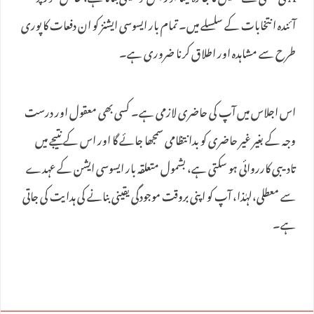
آئندہ انتخابات کے سلسلے میں۔ تمام بار ایسوسی ایشنز کو ان دفعات کا پوری
طرح سے مشاہدہ اور اطلاق کرنا ضروری ہے۔
اس اجلاس میں آپ کی حاضری لازمی ہے۔ کسی بھی معقول اور درست
وجہ کے بغیر غیر حاضری کو بدانتظامی سمجھا جائے گا اور اس کے نتیجے میں
تادیبی کارروائی ہو سکتی ہے، بشمول متعلقہ بار ایسوسی ایشن کے عہدے
سے معطلی،لہٰذا، آپ کو اپنی بروقت موجودگی یقینی بنانے کی ہدایت کی جاتی
ہے۔