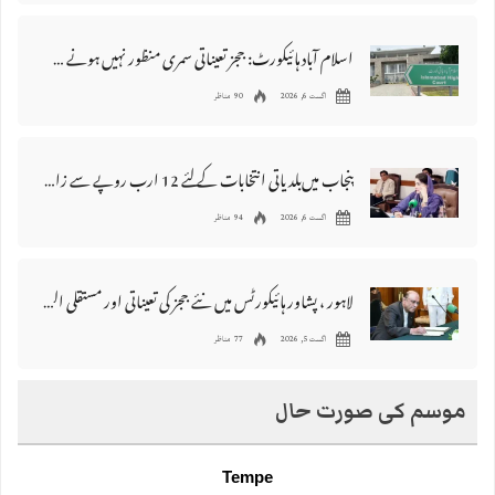
اسلام آباد ہائیکورٹ: ججز تعیناتی سمری منظور نہیں‌ ہونے کے خٌلاف فیصلہ محفوظ
اگست 6, 2026
90 مناظر
پنجاب میں‌بلدیاتی انتخابات کے لئے 12 ارب روپے سے زائد مختص کرنے کی منظوری
اگست 6, 2026
94 مناظر
لاہور ، پشاور ہائیکورٹس میں نئے ججز کی تعیناتی اور مستقلی التواء کا شکار
اگست 5, 2026
77 مناظر
موسم کی صورت حال
Tempe