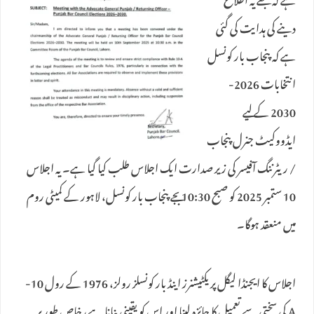
ہے کہ مجھے یہ اطلاع
دینے کی ہدایت کی گئی
ہے کہ پنجاب بار کونسل
انتخابات 2026-
2030 کے لیے
ایڈووکیٹ جنرل پنجاب
/ ریٹرننگ آفیسر کی زیر صدارت ایک اجلاس طلب کیا گیا ہے۔ یہ اجلاس
10 ستمبر 2025 کو صبح 10:30 بجے پنجاب بار کونسل، لاہور کے کمیٹی روم
میں منعقد ہوگا۔
اجلاس کا ایجنڈا لیگل پریکٹیشنرز اینڈ بار کونسلز رولز، 1976 کے رول 10-
A کی سختی سے تعمیل کا جائزہ لینا اور اس کو یقینی بنانا ہے، خاص طور پر