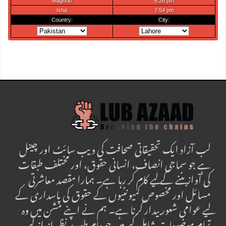
لب آزاد ایک تحقیقاتی صحافت کی ویب سائٹ اور چینل
ہے جو سماجی انصاف، انسانی حقوق، اور مختلف طبقات
کی آواز بننے کے لیے کام کر رہا ہے۔ ہمارا مقصد معاشرتی
مسائل اور مخصوص کمیونٹیوں کے حقوق کی پاسداری کے
لیے عوامی شعور بیدار کرنا ہے۔ ہم نے اپنے مشن میں وہ