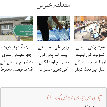
متعلقہ خبریں
خواتین کی سیاسی
وزیراعلیٰ پنجاب نے
اسلام آباد ہائیکورٹ:
شمولیت کی اہمیت
پینے کے پانی کی
ججز تعیناتی سمری
اور فیصلہ سازی کے
بوتل پر چارجز لگانے
منظور نہیں‌ ہونے کے
عمل میں فعال کردار
کی تجویز مستر…
خٌلاف فیصلہ محفوظ
آپکا ای میل ایڈریس شائع نہیں کیا جائے گا
اپنا تبصرہ لکھیں