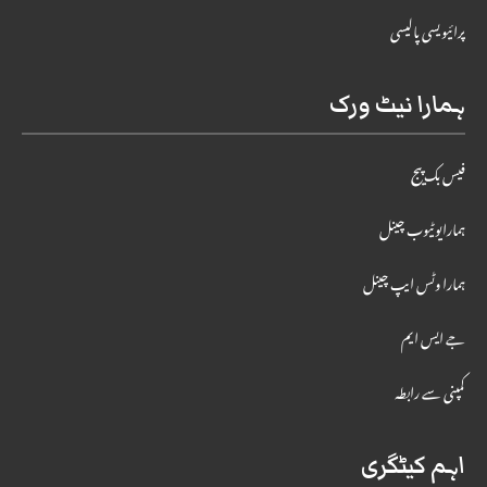
پرائیویسی پالیسی
ہمارا نیٹ ورک
فیس بک پیج
ہمارایوٹیوب چینل
ہمارا وٹس ایپ چینل
جے ایس ایم
کمپنی سے رابطہ
اہم کیٹگری