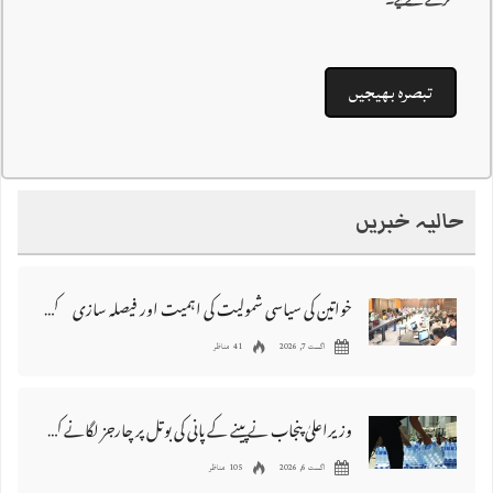
کرنے کےلیے۔
حالیہ خبریں
خواتین کی سیاسی شمولیت کی اہمیت اور فیصلہ سازی کے عمل میں فعال کردار
اگست 7, 2026
41 مناظر
وزیراعلیٰ پنجاب نے پینے کے پانی کی بوتل پر چارجز لگانے کی تجویز مستر دکر دی
اگست 6, 2026
105 مناظر