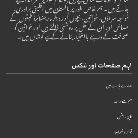
تمام موضوعات شامل کیے ہیں جو عام طور پر نظر انداز کیے
جاتے ہیں۔ ہم خاص طور پر پاکستان میں اقلیتی برادری،
خواجہ سراؤں، خواتین، بچوں اور دیگر مارجنلائزڈ طبقوں کے
مسائل اور ان کے حل پر روشنی ڈالتے ہیں اور خواتین کو
صحافت کے ذریعے بااختیار بنانے کے لیے کوشاں ہیں۔
اہم صفحات اور لنکس
ہمارے بارے میں
ہم سے رابطہ
کاپی رائٹس
قوائد و ضوابط