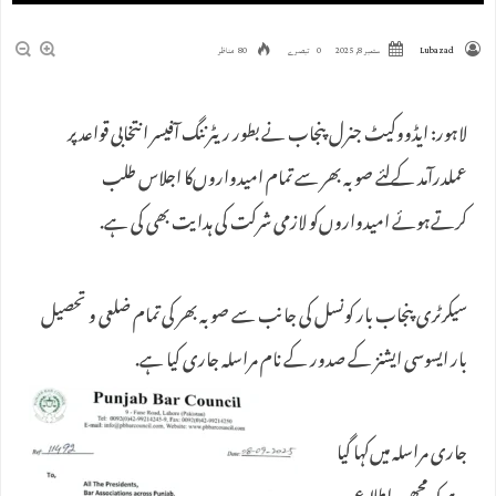
Lubazad
ستمبر 8, 2025
0 تبصرے
80 مناظر
لاہور: ایڈووکیٹ جنرل پنجاب نے بطور ریٹرننگ آفیسر انتخابی قواعد پر
عملدرآمد کےلئے صوبہ بھر سے تمام امیدواروں‌کا اجلاس طلب
کرتےہوئے امیدواروں‌کو لازمی شرکت کی ہدایت بھی کی ہے.
سیکرٹری پنجاب بار کونسل کی جانب سے صوبہ بھر کی تمام ضلعی و تحصیل
بار ایسوسی ایشنز کے صدور کے نام مراسلہ جاری کیا ہے.
جاری مراسلہ میں‌کہا گیا