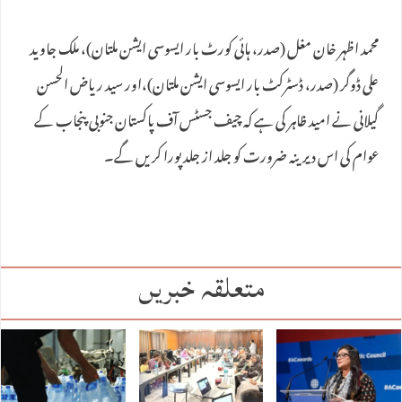
محمد اظہر خان مغل (صدر، ہائی کورٹ بار ایسوسی ایشن ملتان)، ​ملک جاوید
علی ڈوگر (صدر، ڈسٹرکٹ بار ایسوسی ایشن ملتان)،اور سید ریاض الحسن
گیلانی نے امید ظاہر کی ہے کہ چیف جسٹس آف پاکستان جنوبی پنجاب کے
عوام کی اس دیرینہ ضرورت کو جلد از جلد پورا کریں گے۔
متعلقہ خبریں