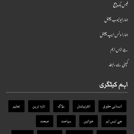
فیس بک پیج
ہمارایوٹیوب چینل
ہمارا وٹس ایپ چینل
جے ایس ایم
کمپنی سے رابطہ
اہم کیٹگری
انسانی حقوق
انٹرنیشنل
بلاگ
تازہ ترین
تعلیم
جے ایس ایم
خواتین
سیاحت
صحت