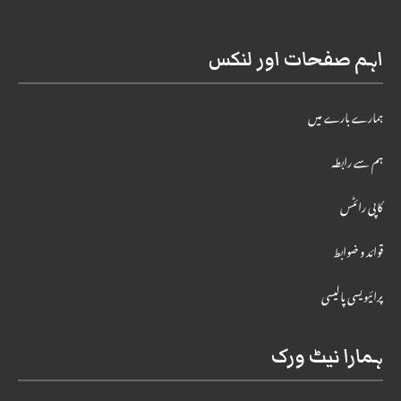
اہم صفحات اور لنکس
ہمارے بارے میں
ہم سے رابطہ
کاپی رائٹس
قوائد و ضوابط
پرائیویسی پالیسی
ہمارا نیٹ ورک