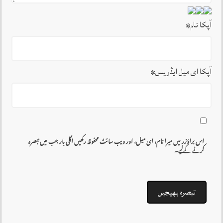
آپکا نام
*
آپکا ای میل ایڈریس
*
اس براؤزر میں میرا نام، ای میل، اور ویب سائٹ محفوظ رکھیں اگلی بار جب میں تبصرہ
کرنے کےلیے۔