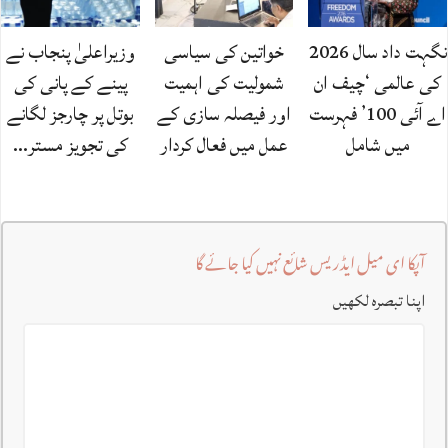
نگہت داد سال 2026
خواتین کی سیاسی
وزیراعلیٰ پنجاب نے
کی عالمی ‘چیف ان
شمولیت کی اہمیت
پینے کے پانی کی
اے آئی 100’ فہرست
اور فیصلہ سازی کے
بوتل پر چارجز لگانے
میں شامل
عمل میں فعال کردار
کی تجویز مستر…
آپکا ای میل ایڈریس شائع نہیں کیا جائے گا
اپنا تبصرہ لکھیں