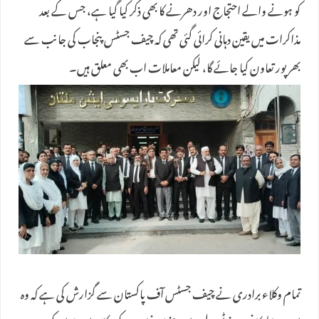
کو ہونے والے احتجاج اور دھرنے کا بھی ذکر کیا گیا ہے، جس کے بعد
مذاکرات میں یقین دہانی کرائی گئی تھی کہ چیف جسٹس پنجاب کی جانب سے
بھرپور تعاون کیا جائے گا، لیکن معاملات اب بھی معلق ہیں۔
​تمام وکلاء برادری نے چیف جسٹس آف پاکستان سے گزارش کی ہے کہ وہ