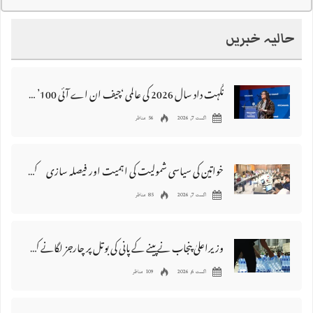
حالیہ خبریں
نگہت داد سال 2026 کی عالمی ‘چیف ان اے آئی 100’ فہرست میں شامل
اگست 7, 2026
56 مناظر
خواتین کی سیاسی شمولیت کی اہمیت اور فیصلہ سازی کے عمل میں فعال کردار
اگست 7, 2026
85 مناظر
وزیراعلیٰ پنجاب نے پینے کے پانی کی بوتل پر چارجز لگانے کی تجویز مستر دکر دی
اگست 6, 2026
109 مناظر