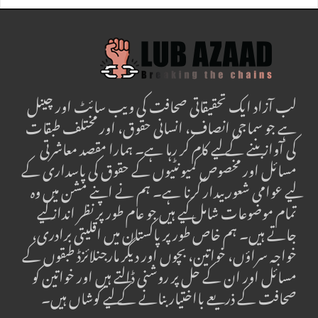
لب آزاد ایک تحقیقاتی صحافت کی ویب سائٹ اور چینل
ہے جو سماجی انصاف، انسانی حقوق، اور مختلف طبقات
کی آواز بننے کے لیے کام کر رہا ہے۔ ہمارا مقصد معاشرتی
مسائل اور مخصوص کمیونٹیوں کے حقوق کی پاسداری کے
لیے عوامی شعور بیدار کرنا ہے۔ ہم نے اپنے مشن میں وہ
تمام موضوعات شامل کیے ہیں جو عام طور پر نظر انداز کیے
جاتے ہیں۔ ہم خاص طور پر پاکستان میں اقلیتی برادری،
خواجہ سراؤں، خواتین، بچوں اور دیگر مارجنلائزڈ طبقوں کے
مسائل اور ان کے حل پر روشنی ڈالتے ہیں اور خواتین کو
صحافت کے ذریعے بااختیار بنانے کے لیے کوشاں ہیں۔