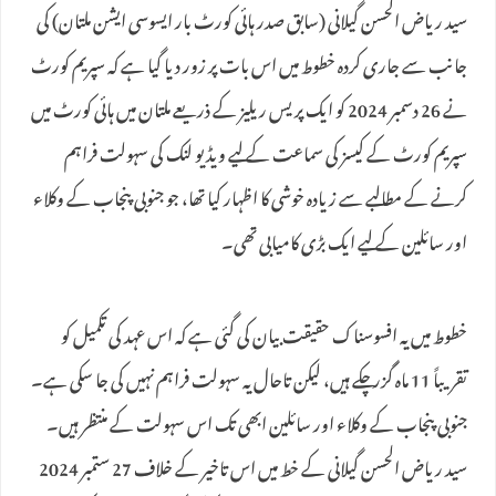
سید ریاض الحسن گیلانی (سابق صدر ہائی کورٹ بار ایسوسی ایشن ملتان) کی
جانب سے جاری کردہ خطوط میں اس بات پر زور دیا گیا ہے کہ سپریم کورٹ
نے 26 دسمبر 2024 کو ایک پریس ریلیز کے ذریعے ملتان میں ہائی کورٹ میں
سپریم کورٹ کے کیسز کی سماعت کے لیے ویڈیو لنک کی سہولت فراہم
کرنے کے مطالبے سے زیادہ خوشی کا اظہار کیا تھا، جو جنوبی پنجاب کے وکلاء
اور سائلین کے لیے ایک بڑی کامیابی تھی۔
خطوط میں یہ افسوسناک حقیقت بیان کی گئی ہے کہ اس عہد کی تکمیل کو
تقریباً 11 ماہ گزر چکے ہیں، لیکن تاحال یہ سہولت فراہم نہیں کی جا سکی ہے۔
جنوبی پنجاب کے وکلاء اور سائلین ابھی تک اس سہولت کے منتظر ہیں۔
سید ریاض الحسن گیلانی کے خط میں اس تاخیر کے خلاف 27 ستمبر 2024