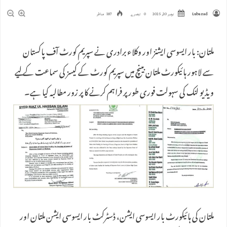
Lubazad
نومبر 20, 2025
0 تبصرے
187 مناظر
​ملتان: بار ایسوسی ایشنز اور وکلاء برادری نے سپریم کورٹ آف پاکستان
سے لاہور ہائیکورٹ ملتان بینچ میں سپریم کورٹ کے کیسز کی سماعت کے لیے
ویڈیو لنک کی سہولت فوری طور پر فراہم کرنے کا پر زور مطالبہ کیا ہے۔
ملتان کی ہائیکورٹ بار ایسوسی ایشن، ڈسٹرکٹ بار ایسوسی ایشن ملتان اور