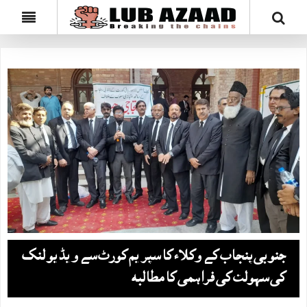
جنوبی پنجاب کے وکلاء کا سپریم کورٹ سے ویڈیو لنک
کی سہولت کی فراہمی کا مطالبہ