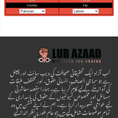
لب آزاد ایک تحقیقاتی صحافت کی ویب سائٹ اور چینل
ہے جو سماجی انصاف، انسانی حقوق، اور مختلف طبقات
کی آواز بننے کے لیے کام کر رہا ہے۔ ہمارا مقصد معاشرتی
مسائل اور مخصوص کمیونٹیوں کے حقوق کی پاسداری کے
لیے عوامی شعور بیدار کرنا ہے۔ ہم نے اپنے مشن میں وہ
تمام موضوعات شامل کیے ہیں جو عام طور پر نظر انداز کیے