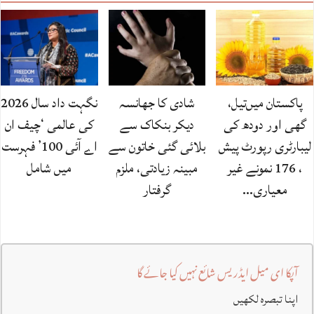
پاکستان میں‌تیل،
شادی کا جھانسہ
نگہت داد سال 2026
گھی اور دودھ کی
دیکر بنکاک سے
کی عالمی ‘چیف ان
لیبارٹری رپورٹ پیش
بلائی گئی خاتون سے
اے آئی 100’ فہرست
، 176 نمونے غیر
مبینہ زیادتی، ملزم
میں شامل
معیاری…
گرفتار
آپکا ای میل ایڈریس شائع نہیں کیا جائے گا
اپنا تبصرہ لکھیں