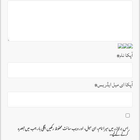
آپکا نام
*
آپکا ای میل ایڈریس
*
اس براؤزر میں میرا نام، ای میل، اور ویب سائٹ محفوظ رکھیں اگلی بار جب میں تبصرہ
کرنے کےلیے۔