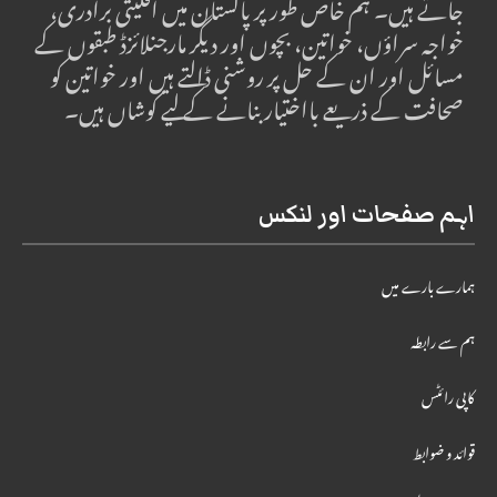
جاتے ہیں۔ ہم خاص طور پر پاکستان میں اقلیتی برادری،
خواجہ سراؤں، خواتین، بچوں اور دیگر مارجنلائزڈ طبقوں کے
مسائل اور ان کے حل پر روشنی ڈالتے ہیں اور خواتین کو
صحافت کے ذریعے بااختیار بنانے کے لیے کوشاں ہیں۔
اہم صفحات اور لنکس
ہمارے بارے میں
ہم سے رابطہ
کاپی رائٹس
قوائد و ضوابط