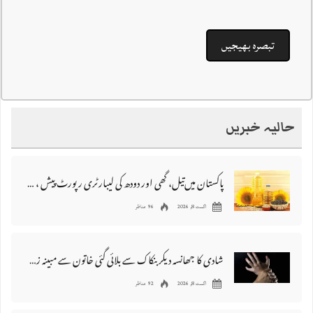
حالیہ خبریں
پاکستان میں‌تیل، گھی اور دودھ کی لیبارٹری رپورٹ پیش ، 176 نمونے غیر معیاری قرار
اگست 8, 2026
96 مناظر
شادی کا جھانسہ دیکر بنکاک سے بلائی گئی خاتون سے مبینہ زیادتی، ملزم گرفتار
اگست 8, 2026
92 مناظر