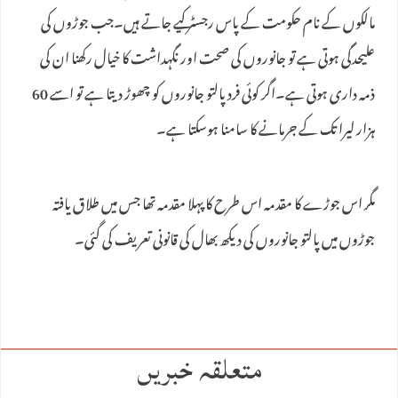
مالکوں کے نام حکومت کے پاس رجسٹر کیے جاتے ہیں۔جب جوڑوں کی
علیحدگی ہوتی ہے تو جانوروں کی صحت اور نگہداشت کا خیال رکھنا ان کی
ذمہ داری ہوتی ہے۔اگر کوئی فرد پالتو جانوروں کو چھوڑ دیتا ہے تو اسے 60
ہزار لیرا تک کے جرمانے کا سامنا ہوسکتا ہے۔
مگر اس جوڑے کا مقدمہ اس طرح کا پہلا مقدمہ تھا جس میں طلاق یافتہ
جوڑوں میں پالتو جانوروں کی دیکھ بھال کی قانونی تعریف کی گئی۔
متعلقہ خبریں