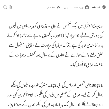
Lubazad
نومبر 2, 2025
0 تبصرے
167 مناظر
ویب نیوز: ترکیہ میں ایک شخص نے اپنی سابقہ بیوی کو ہر سہ ماہی میں بلیوں
کی پرورش کے لیے 10 ہزار لیرا (67 ہزار پاکستانی روپے سے زائد) ادا کرنے
پر رضامندی ظاہر کی ہے۔ترک میڈیا کی رپورٹ کے مطابق استنبول سے
تعلق رکھنے والے جوڑے نے شادی کے 2 سال بعد مختلف وجوہات کے
باعث طلاق کا فیصلہ کیا۔
Bugra نامی شخص اور اس کی اہلیہ Ezgi مشترکہ طور پر 2 بلیوں کی دیکھ
بھال کرتے تھے۔طلاق کے تصفیے میں بلیوں کی ملکیت Ezgi کو دی گئی اور
Bugra نے اگلے 10 سال تک ہر 3 ماہ بعد ان کی دیکھ بھال کے لیے 10 ہزار