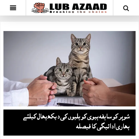
شوہر کو سابقہ بیوی کو بلیوں کی دیکھ بھال کیلئے
بھاری ادائیگی کا فیصلہ