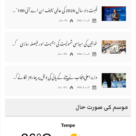
نگہت داد سال 2026 کی عالمی ‘چیف ان اے آئی 100’ فہرست میں شامل
اگست 7, 2026
78 مناظر
خواتین کی سیاسی شمولیت کی اہمیت اور فیصلہ سازی کے عمل میں فعال کردار
اگست 7, 2026
104 مناظر
وزیراعلیٰ پنجاب نے پینے کے پانی کی بوتل پر چارجز لگانے کی تجویز مستر دکر دی
اگست 6, 2026
122 مناظر
موسم کی صورت حال
Tempe