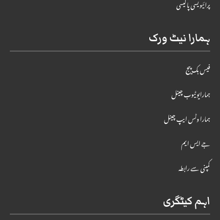
پرائیویسی پالیسی
ہمارا نیٹ ورک
فیس بک پیج
ہمارایوٹیوب چینل
ہمارا وٹس ایپ چینل
جے ایس ایم
کمپنی سے رابطہ
اہم کیٹگری