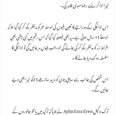
لیرا ادا کرنے پر رضامندی ظاہر کی۔
اس ادائیگی کے دورانیے کا تعین بلیوں کی اوسط عمر کو مدنظر رکھ کر کیا گیا جو کہ
اوسطاً 15 سال ہوتی ہے۔یہ بھی فیصلہ کیا گیا کہ اس رقم میں کمی بیشی بھی
افراط زر کو مدنظر رکھ کر کی جائے گی اور جب بلیاں مر جائیں گی تو ادائیگی کا
سلسلہ روک دیا جائے گا۔
اس شخص کی جانب سے سابق بیوی کو مزید ساڑھے 5 لاکھ لیرا بھی دیے
جائیں گے۔
ترک وکیل Aylin Esra Eren نے بتایا کہ ترکیہ میں پالتو جانوروں کے