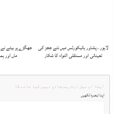
لاہور ، پشاور ہائیکورٹس میں نئے ججز کی
جھگڑے پر بیٹے نے 
تعیناتی اور مستقلی التواء کا شکار
ماں اور ہم
آپکا ای میل ایڈریس شائع نہیں کیا جائے گا
اپنا تبصرہ لکھیں