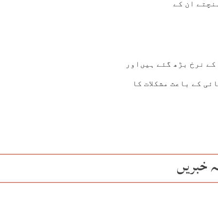
نچتے ان کے
کے نرخ بڑھ گئے ہیں‌اور
ئی کے باعث مشکلات کا
ہ خبریں