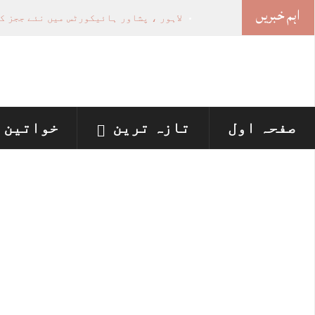
اہم خبریں
لاہور ، پشاور ہائیکورٹس میں نئے ججز ک
جھگڑے پر بیٹے نے لوہے کی راڈ سے بوڑھی
قاری نے نوجوان دوست کو نشہ دے کر ہوس 
پولیس اہلکار کی معذور لڑکی سے تھانہ م
بلیک میلنگ سے تنگ آ کر لیڈی کانسٹیبل 
صفحہ اول
تازہ ترین
خواتین