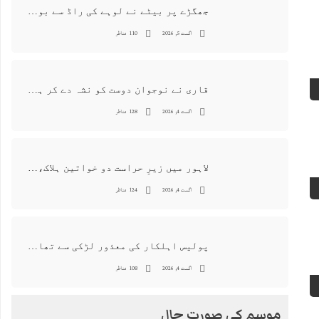
جھگڑے پر بیٹے نے لوہے کی راڈ سے بوڑھی ماں اور ہمسائی کو قتل کردیا
اگست 5, 2026
110 مناظر
قاری نے نوجوان دوست کو نشہ دے کر ہوس کا نشانہ بنا دیا، مقدمہ درج
اگست 4, 2026
128 مناظر
لاہور میں زیرِ حراست دو خواتین ہلاک، واقعے کی انکوائری شروع کر دی گئی
اگست 4, 2026
124 مناظر
پولیس اہلکار کی معذور لڑکی سے تھانہ میں‌ زیادتی، ایس ایچ او سمیت تمام عملہ معطل
اگست 4, 2026
108 مناظر
موسم کی صورت حال