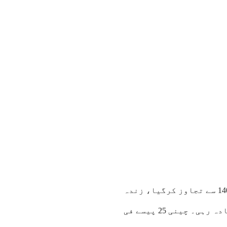
ایک ہفتے میں ٹماٹر 18 روپے کلو مہنگے، اوسط قیمت 140 سے تجاوز کرگیا، زندہ
برائلر چکن 15 روپے کلو مہنگا، اوسط قیمت 470 سے زیادہ رہی۔ چینی 25 پیسے فی