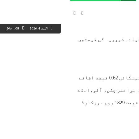
اگست 4, 2026
108 مناظر
باد: سیلابی صورتحال کے باعث گزشتہ ہفتے 18 اشیائے ضروریہ کی قیمتوں
3:00
04:00
05:00
06:00
07:00
08:00
09:00
10
3°C
32°C
32°C
31°C
32°C
33°C
34°C
36
ادارہ شماریات کے اعداد وشمار کے مطابق ہفتہ وار مہنگائی 0.62 فیصد اضافے
ندہ برائلر چکن، آلو،انڈے
مہنگے ہوئے، کلو آٹے کا تھیلا 198 روپے مہنگا، اوسط قیمت 1829 روپے ریکارڈ