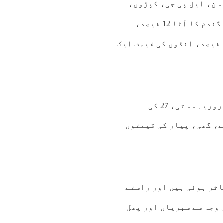
5 پیسے رہی۔بیف، لہسن، ایل پی جی، کپڑوں،
لکڑی کی قیمتوں میں بھی اضافہ ہوا، ٹماٹر 15 فیصد، گندم کا آٹا 12 فیصد،
یڑھ فیصد، انڈوں کی قیمت ایک
رپورٹ کے مطابق زیرجائزہ عرصے کے دوران 6 اشیائے ضروریہ سستی، 27 کی
، گھی، پیاز کی قیمتوں
اثر ہوئی ہیں اور راستے
 وجہ سے سبزیاں اور پھل