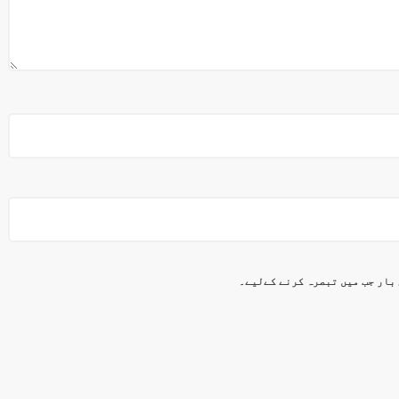
 بار جب میں تبصرہ کرنے کےلیے۔