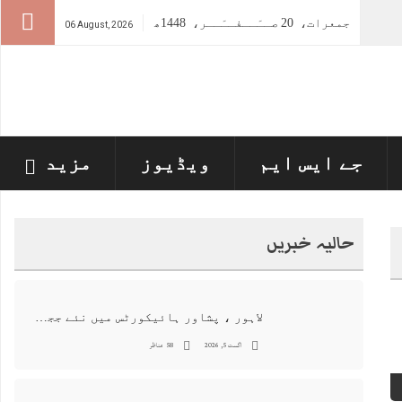
جمعرات،
20
صــَــفــَــر،
1448ھ
06 August, 2026
جے ایس ایم
ویڈیوز
مزید
حالیہ خبریں
لاہور ، پشاور ہائیکورٹس میں نئے ججز کی تعیناتی اور مستقلی التواء کا شکار
اگست 5, 2026
58 مناظر