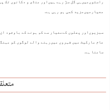
راستوں‌میں‌ہی گل سڑ رہے ہیں‌اور منڈی و دکانوں تک پہ
معیارمیں‌مزید کمی ہو رہی ہے.
سبزیوں‌اور پھلوں کےمعیار سے کم ہونے کے باوجود ان 
عام مارکیٹ میں شہروں میں‌رہنے والے لوگوں کو مہنگا
سامنا ہے.
متعلق