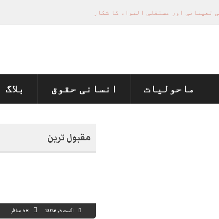
ی تعیناتی اور مستقلی التواء کا شکار
 ماں اور ہمسائی کو قتل کردیا
کا نشانہ بنا دیا، مقدمہ درج
یں‌ زیادتی، ایس ایچ او سمیت تمام عملہ معطل
نے اپنی زندگی کا خاتمہ کر لیا
ماحولیات
انسانی حقوق
بلاگ
مقبول ترین
اگست 5, 2026
58 مناظر