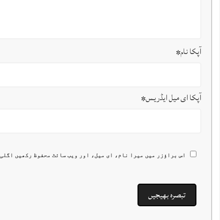
آپکا نام
*
آپکا ای میل ایڈریس
*
اس براؤزر میں میرا نام، ای میل، اور ویب سائٹ محفوظ رکھیں اگلی