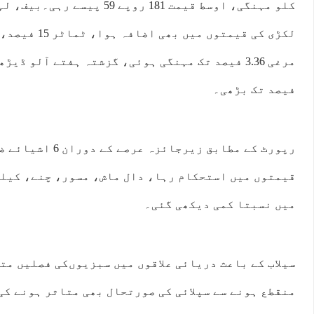
کلو مہنگی، اوسط قیمت 181 روپے 9
مرغی 3.36 فیصد تک مہنگی ہوئی، گزشتہ ہفتے آلو ڈ
فیصد تک بڑھی۔
قیمتوں میں استحکام رہا، دال ماش، مسور، چنے، کیلے
میں نسبتا کمی دیکھی گئی۔
سیلاب کے باعث دریائی علاقوں میں سبزیوں‌کی فصلیں مت
منقطع ہونے سے سپلائی کی صورتحال بھی متاثر ہونے کی