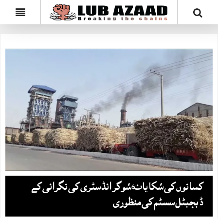
کسانوں کی شکایات؛ شوگر انڈسٹری کی نگرانی کے
ڈیجیٹل سسٹم کی منظوری