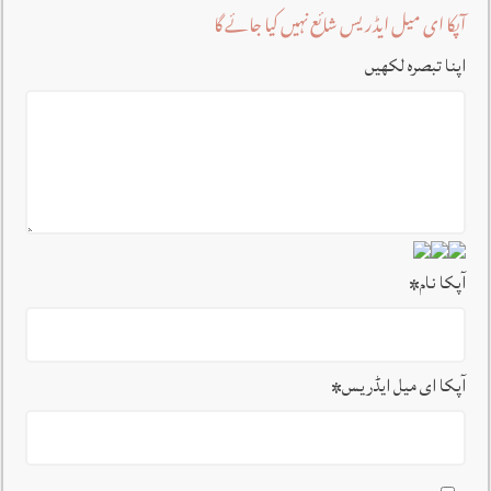
آپکا ای میل ایڈریس شائع نہیں کیا جائے گا
اپنا تبصرہ لکھیں
آپکا نام
*
آپکا ای میل ایڈریس
*