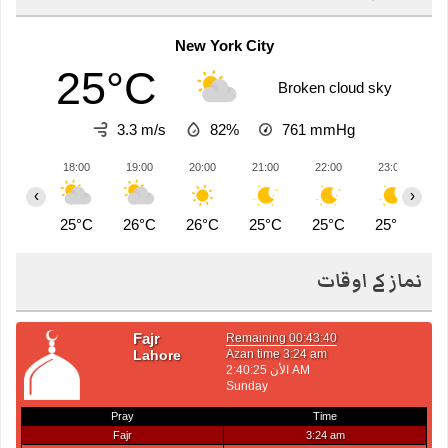
New York City
25°C
Broken cloud sky
3.3 m/s
82%
761
mmHg
18:00
19:00
20:00
21:00
22:00
23:00
0
‹
›
25°C
26°C
26°C
25°C
25°C
25°C
2
نماز کے اوقات