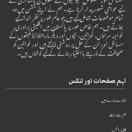
مسائل اور مخصوص کمیونٹیوں کے حقوق کی پاسداری کے
لیے عوامی شعور بیدار کرنا ہے۔ ہم نے اپنے مشن میں وہ
تمام موضوعات شامل کیے ہیں جو عام طور پر نظر انداز کیے
جاتے ہیں۔ ہم خاص طور پر پاکستان میں اقلیتی برادری،
خواجہ سراؤں، خواتین، بچوں اور دیگر مارجنلائزڈ طبقوں کے
مسائل اور ان کے حل پر روشنی ڈالتے ہیں اور خواتین کو
صحافت کے ذریعے بااختیار بنانے کے لیے کوشاں ہیں۔
اہم صفحات اور لنکس
ہمارے بارے میں
ہم سے رابطہ
کاپی رائٹس