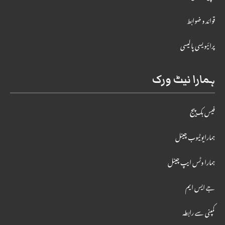
قوائد و ضوابط
پرائیویسی پالیسی
ہمارا نیٹ ورک
فیس بک پیج
ہمارایوٹیوب چینل
ہمارا وٹس ایپ چینل
جے ایس ایم
کمپنی سے رابطہ