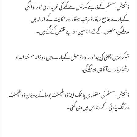
ڈیجیٹل سسٹم کےذریعےکسانوں سے گنے کی خریداری اور ادائیگی
کےبارے جامع ریکارڈ مرتب ہوگا،اورشکایت کے ازالہ میں
مددملےگی،منصوبہ کے لئے 24 ملین روپے مختص کئے گئے ہیں۔
شوگرملزمیں چینی کی پیداواراورترسیل کےبارےمیں روزانہ مستند اعداد
وشماربارےآگاہی ہوسکےگی.
ڈیجیٹل سسٹم کی منظوری پلاننگ اینڈ ڈویلپمنٹ بورڈکے پرویژن ڈویلپمنٹ
ورکنگ پارٹی کے اجلاس میں دی گئی۔