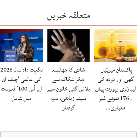
متعلقہ خبریں
پاکستان میں‌تیل،
شادی کا جھانسہ
نگہت داد سال 2026
گھی اور دودھ کی
دیکر بنکاک سے
کی عالمی ‘چیف ان
لیبارٹری رپورٹ پیش
بلائی گئی خاتون سے
اے آئی 100’ فہرست
، 176 نمونے غیر
مبینہ زیادتی، ملزم
میں شامل
معیاری…
گرفتار