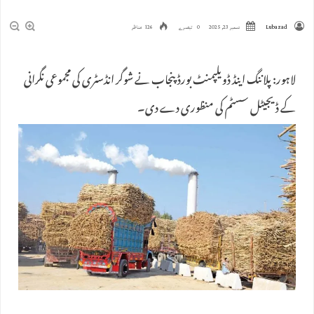
Lubazad
دسمبر 23, 2025
0 تبصرے
126 مناظر
لاہور: پلاننگ اینڈ ڈویلپمنٹ بورڈ پنجاب نے شوگر انڈسٹری کی مجموعی نگرانی
کے ڈیجیٹل سسٹم کی منظوری دے دی۔