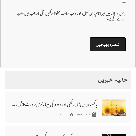
اس براؤزر میں میرا نام، ای میل، اور ویب سائٹ محفوظ رکھیں اگلی بار جب میں تبصرہ
کرنے کےلیے۔
حالیہ خبریں
پاکستان میں‌تیل، گھی اور دودھ کی لیبارٹری رپورٹ پیش ، 176 نمونے غیر معیاری قرار
اگست 8, 2026
77 مناظر