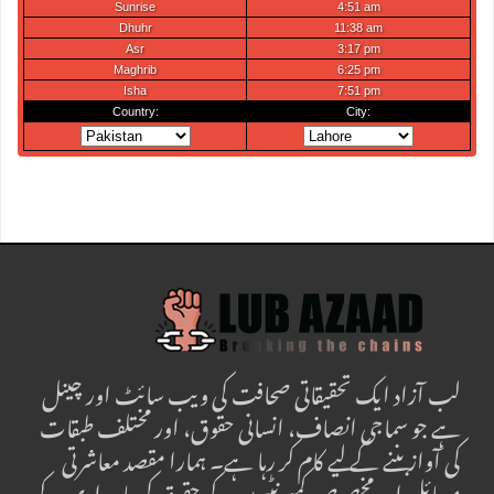
لب آزاد ایک تحقیقاتی صحافت کی ویب سائٹ اور چینل
ہے جو سماجی انصاف، انسانی حقوق، اور مختلف طبقات
کی آواز بننے کے لیے کام کر رہا ہے۔ ہمارا مقصد معاشرتی