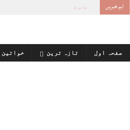
اہم خبریں
شادی کا جھانسہ دیکر بنکاک سے بلائی گئی خات
صفحہ اول
تازہ ترین
خواتین