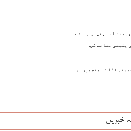
بروقت اور یقینی بنانے
 یقینی بنائے گی.
مینہ لگا کر منظوری دی
ہ خبریں