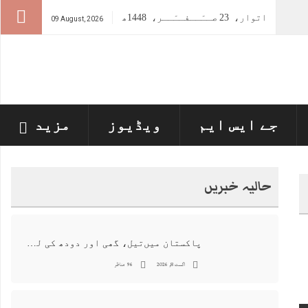
اتوار،
23
صــَــفــَــر،
1448ھ
09 August, 2026
جے ایس ایم
ویڈیوز
مزید
حالیہ خبریں
پاکستان میں‌تیل، گھی اور دودھ کی لیبارٹری رپورٹ پیش ، 176 نمونے غیر معیاری قرار
اگست 8, 2026
96 مناظر