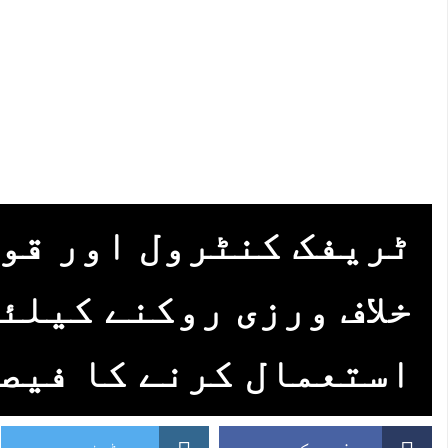
ٹریفک کنٹرول اور قو
خلاف ورزی روکنے کیلئ
استعمال کرنے کا فیص