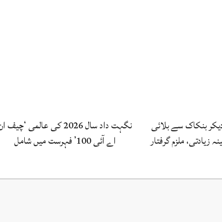
یکر بنکاک سے بلائی
نگہت داد سال 2026 کی عالمی ‘چیف ان
ہ زیادتی، ملزم گرفتار
اے آئی 100’ فہرست میں شامل