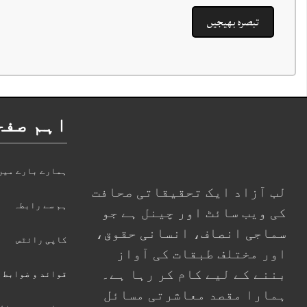
اہم صفح
ہمارے بارے میں
لب آزاد ایک تحقیقاتی صحافت
ہم سے رابطہ
کی ویب سائٹ اور چینل ہے جو
سماجی انصاف، انسانی حقوق،
کاپی رائٹس
اور مختلف طبقات کی آواز
بننے کے لیے کام کر رہا ہے۔
قوائد و ضوابط
ہمارا مقصد معاشرتی مسائل