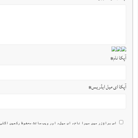
آپکا نام
*
آپکا ای میل ایڈریس
*
اس براؤزر میں میرا نام، ای میل، اور ویب سائٹ محفوظ رکھیں اگلی