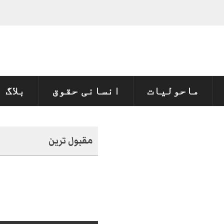
ون
_
ماحولیات
انسانی حقوق
بلاگ
مقبول ترین