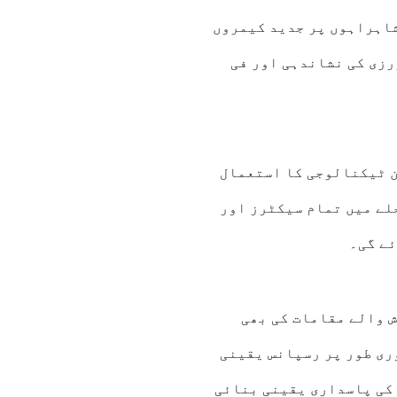
 شاہراہوں پر جدید کیمروں
رزی کی نشاندہی اور فی
ن ٹیکنالوجی کا استعمال
لے میں تمام سیکٹرز اور
ئے گی۔
رش والے مقامات کی بھی
ری طور پر رسپانس یقینی
کی پاسداری یقینی بنائی