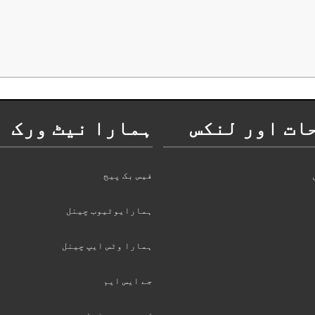
ات اور لنکس
ہمارا نیٹ ورک
فیس بک پیج
ہمارایوٹیوب چینل
ہمارا وٹس ایپ چینل
جے ایس ایم