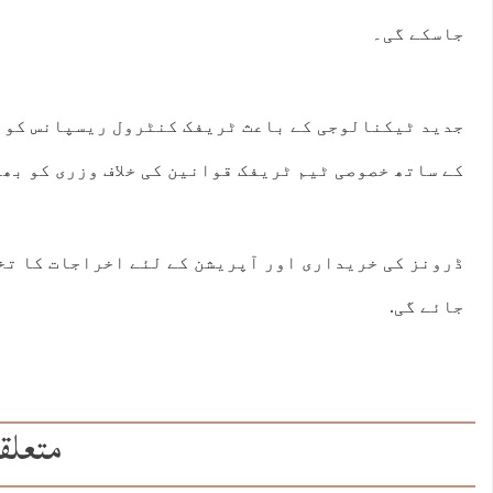
جاسکے گی۔
جدید ٹیکنالوجی کے باعث ٹریفک کنٹرول ریسپانس کو 
کے ساتھ خصوصی ٹیم ٹریفک قوانین کی خلاف وزری کو بھی
ڈرونز کی خریداری اور آپریشن کے لئے اخراجات کا تخ
جائے گی.
متعلق