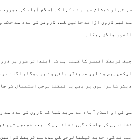
سی ٹی او ذیشان حیدر نے کہا کہ اسلام آباد کی مصروف
سے لیس ڈرون اڑائے جائیں گے، ڈرونز کی مدد سے خلاف و
الفور چالان ہوگا۔
چیف ٹریفک آفیسر کا کہنا ہے کہ ابتدائی طور پر ڈرو
ایکسپریس وے اور سرینگر ہائی وے پر ہوگا، اگلے مرح
دیگر شاہراہوں پر بھی یہ ٹیکنالوجی استعمال کی جا
سی ٹی او اسلام آباد نے مزید کہا کہ ڈرون کی مدد سے 
نشاندہی کی جاسکے گی، نشاندہی کے بعد خصوصی ٹیم فو
بنائے گی، جدید ٹیکنالوجی کی مدد سے ٹریفک قوانین 