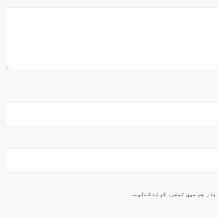
 بار جب میں تبصرہ کرنے کےلیے۔