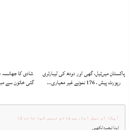
پاکستان میں‌تیل، گھی اور دودھ کی لیبارٹری
شادی کا جھانسہ د
رپورٹ پیش ، 176 نمونے غیر معیاری…
گئی خاتون سے مبین
آپکا ای میل ایڈریس شائع نہیں کیا جائے گا
اپنا تبصرہ لکھیں