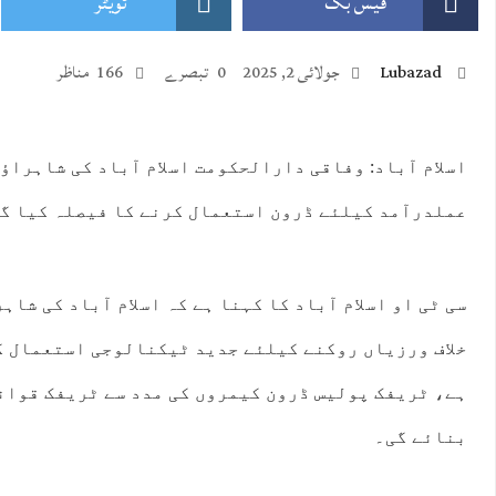
فیس بک
ٹویٹر
Lubazad
جولائی 2, 2025
0 تبصرے
166 مناظر
اسلام آباد: وفاقی دارالحکومت اسلام آباد کی شاہراؤ
:00
20:00
21:00
22:00
23:00
00:00
01:00
02:
عملدرآمد کیلئے ڈرون استعمال کرنے کا فیصلہ کیا گ
°C
30°C
29°C
29°C
27°C
27°C
26°C
25
سی ٹی او اسلام آباد کا کہنا ہے کہ اسلام آباد کی شا
خلاف ورزیاں روکنے کیلئے جدید ٹیکنالوجی استعمال ک
ہے، ٹریفک پولیس ڈرون کیمروں کی مدد سے ٹریفک قوان
بنائے گی۔