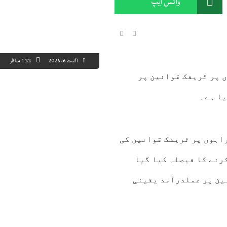
واٹس ایپ
اگست 6, 2026
122 مناظر
ں پر ٹریفک قوانین پر
2:00
13:00
14:00
15:00
16:00
17:00
18:00
19
یا ہے۔
2°C
32°C
33°C
33°C
33°C
33°C
33°C
32
ہراہوں پر ٹریفک قوانین کی
رنے کا فیصلہ کیا گیا
ین پر عملدرآمد یقینی