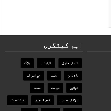
اہم کیٹگری
انسانی حقوق
انٹرنیشنل
بلاگ
تازہ ترین
تعلیم
جے ایس ایم
خواتین
سیاحت
صحت
علاقائی خبریں
فیچر اسٹوری
فیکٹ‌ چیک