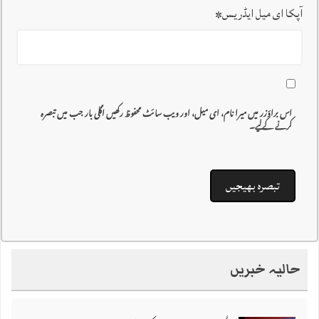
آپکا ای میل ایڈریس
*
اس براؤزر میں میرا نام، ای میل، اور ویب سائٹ محفوظ رکھیں اگلی بار جب میں تبصرہ
کرنے کےلیے۔
حالیہ خبریں