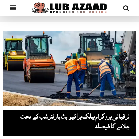
ترقیاتی پروگرام پبلک پرائیویٹ پارٹنرشپ کے تحت
چلانے کا فیصلہ