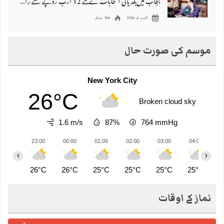
پنجاب میں‌بلدیاتی انتخابات کے لئے 12 ارب روپے سے زائد مختص کرنے کی منظوری
اگست 6, 2026
104 مناظر
موسم کی صورت حال
New York City
26°C
Broken cloud sky
1.6 m/s
87%
764
mmHg
23:00
00:00
01:00
02:00
03:00
04:00
0
‹
›
26°C
26°C
25°C
25°C
25°C
25°C
2
نماز کے اوقات