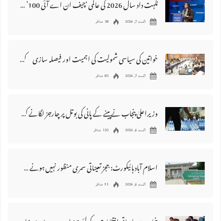
نگہت داد سال 2026 کی عالمی ‘چیف ان اے آئی 100’ فہرست میں شامل
اگست 7, 2026
58 مناظر
خواتین کی سیاسی شمولیت کی اہمیت اور فیصلہ سازی کے عمل میں فعال کردار
اگست 7, 2026
85 مناظر
وزیراعلیٰ پنجاب نے پینے کے پانی کی بوتل پر چارجز لگانے کی تجویز مستر دکر دی
اگست 6, 2026
110 مناظر
اسلام آباد ہائیکورٹ: ججز تعیناتی سمری منظور نہیں‌ ہونے کے خٌلاف فیصلہ محفوظ
اگست 6, 2026
91 مناظر