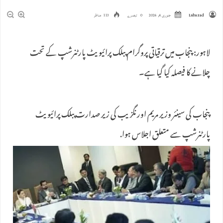
Lubazad
جنوری 4, 2026
0 تبصرے
113 مناظر
لاہور: پنجاب میں ترقیاتی پروگرام پبلک پرائیویٹ پارٹنرشپ کے تحت
چلانے کا فیصلہ کیا گیا ہے۔
پنجاب کی سینئر وزیر مریم اورنگزیب کی زیر صدارت پبلک پرائیویٹ
پارٹنرشپ سے متعلق اجلاس ہوا.