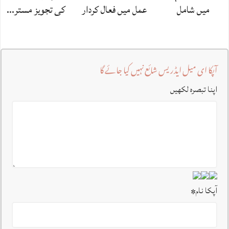
میں شامل
عمل میں فعال کردار
کی تجویز مستر…
آپکا ای میل ایڈریس شائع نہیں کیا جائے گا
اپنا تبصرہ لکھیں
آپکا نام
*