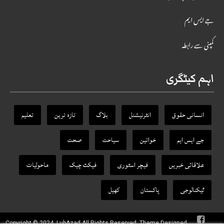
جے ایس ایم
کمپنی سے رابطہ
اہم کیٹگری
انسانی حقوق
انٹرنیشنل
بلاگ
تازہ ترین
تعلیم
جے ایس ایم
خواتین
سیاحت
صحت
علاقائی خبریں
فیچر اسٹوری
فیکٹ‌ چیک
ماحولیات
ٹیکنالوجی
پاکستان
کھیل
Copyright © 2024, LubAzad All Rights Reserved. Theme Designed