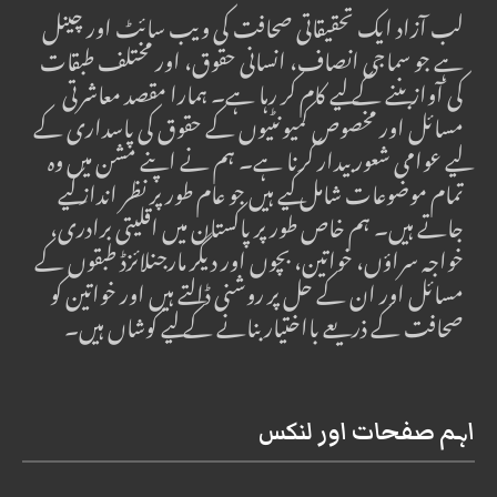
لب آزاد ایک تحقیقاتی صحافت کی ویب سائٹ اور چینل
ہے جو سماجی انصاف، انسانی حقوق، اور مختلف طبقات
کی آواز بننے کے لیے کام کر رہا ہے۔ ہمارا مقصد معاشرتی
مسائل اور مخصوص کمیونٹیوں کے حقوق کی پاسداری کے
لیے عوامی شعور بیدار کرنا ہے۔ ہم نے اپنے مشن میں وہ
تمام موضوعات شامل کیے ہیں جو عام طور پر نظر انداز کیے
جاتے ہیں۔ ہم خاص طور پر پاکستان میں اقلیتی برادری،
خواجہ سراؤں، خواتین، بچوں اور دیگر مارجنلائزڈ طبقوں کے
مسائل اور ان کے حل پر روشنی ڈالتے ہیں اور خواتین کو
صحافت کے ذریعے بااختیار بنانے کے لیے کوشاں ہیں۔
اہم صفحات اور لنکس