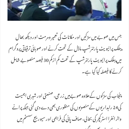
جس میں صوبے میں سڑکیں اور مکانات کی تعمیر ومرمت اور دیکھ بھال
پبلک پرائیویٹ پارٹنرشپ ماڈل کے تحت کرنے اور صوبائی ترقیاتی پروگرام
میں پبلک پرائیویٹ پارٹنرشپ کے تحت کم ازکم 30 فیصد منصوبے شامل
کرنے کا فیصلہ کیا گیا ہے۔
پنجاب کی سڑکوں کےعلاوہ صوبےمیں زرعی، صنعتی اور شہری اہمیت
کی24 راہداریوں کےمنصوبوں کی منظوری بھی دے دی گئی جبکہ پرانے
واٹر انفرا اسٹرکچر کی بحالی، صاف پانی کی فراہمی اور سیوریج سسٹم میں