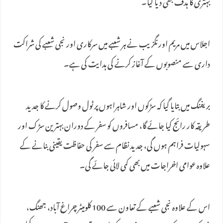
بہتری کا ہدف بھی دیا گیا۔
اجلاس میں مریم اورنگزیب نے ہر شعبے میں سرکاری اور نجی شعبے کی شراکت
داری سے منصوبوں کے آغاز کرنے کی ہدایت کی ہے۔
بریفنگ میں بتایا گیا کہ سڑکوں اور شاہراہوں پر ٹول وصول کرنے کا جدید
طریقہ کار رائج کیا جائے گا، مسافروں کو سفر کے دوران بہترین سڑک اور
سہولیات فراہم ہوں گی، جدید نظام سے سفر کی حفاظت یقینی بنانے کے
علاوہ عوامی اخراجات میں بھی کمی لائی جائے گی۔
اس کے علاوہ نجی شعبے کے تعاون سے 100 کلومیٹر چراغ آباد، جھنگ،