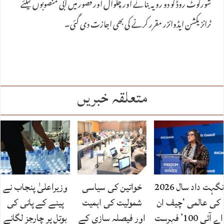
شورکوٹ روڈ کو دو رویہ بنانے اور چکوال اور قصور میں آبی منصوبوں کیلئے
ٹرانزیکشن ایڈوائزر مقرر کرنے کی بھی اجازت دی گئی۔
متعلقہ خبریں
نگہت داد سال 2026
خواتین کی سیاسی
وزیراعلیٰ پنجاب نے
کی عالمی ‘چیف ان
شمولیت کی اہمیت
پینے کے پانی کی
اے آئی 100’ فہرست
اور فیصلہ سازی کے
بوتل پر چارجز لگانے