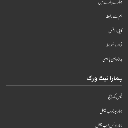
ہمارے بارے میں
ہم سے رابطہ
کاپی رائٹس
قوائد و ضوابط
پرائیویسی پالیسی
ہمارا نیٹ ورک
فیس بک پیج
ہمارایوٹیوب چینل
ہمارا وٹس ایپ چینل