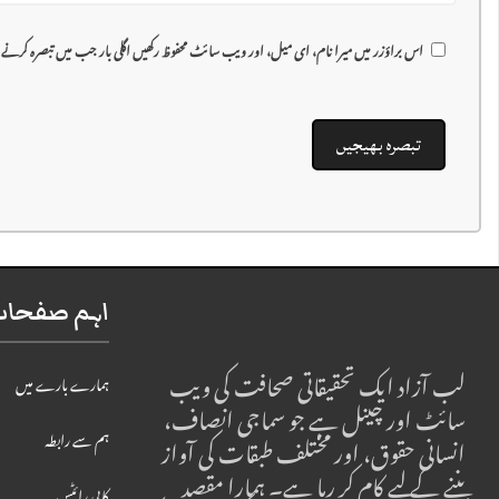
اس براؤزر میں میرا نام، ای میل، اور ویب سائٹ محفوظ رکھیں اگلی بار جب میں تبصرہ کرنے
اہم صفحات 
لب آزاد ایک تحقیقاتی صحافت کی ویب
ہمارے بارے میں
سائٹ اور چینل ہے جو سماجی انصاف،
ہم سے رابطہ
انسانی حقوق، اور مختلف طبقات کی آواز
بننے کے لیے کام کر رہا ہے۔ ہمارا مقصد
کاپی رائٹس