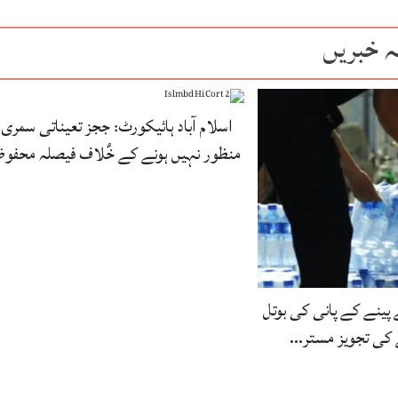
ہ خبریں
اسلام آباد ہائیکورٹ: ججز تعیناتی سمری
منظور نہیں‌ ہونے کے خٌلاف فیصلہ محفو
 پینے کے پانی کی بوتل
ے کی تجویز مستر…