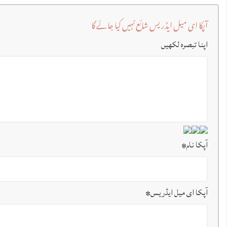
آپکا ای میل ایڈریس شائع نہیں کیا جائے گا
اپنا تبصرہ لکھیں
آپکا نام
*
آپکا ای میل ایڈریس
*