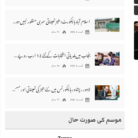
اسلام آباد ہائیکورٹ: ججز تعیناتی سمری منظور نہیں‌ ہونے کے خٌلاف فیصلہ محفوظ
اگست 6, 2026
91 مناظر
پنجاب میں‌بلدیاتی انتخابات کے لئے 12 ارب روپے سے زائد مختص کرنے کی منظوری
اگست 6, 2026
94 مناظر
لاہور ، پشاور ہائیکورٹس میں نئے ججز کی تعیناتی اور مستقلی التواء کا شکار
اگست 5, 2026
77 مناظر
موسم کی صورت حال