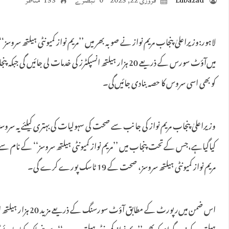
Lubazad
فروری 22, 2025
0 تبصرے
153 مناظر
لاہور:وزیراعلیٰ پنجاب مریم نواز نے صوبہ بھر میں ’’مریم نواز کمیونٹی ہیلتھ سروس
کو بھی اسی سروس کا حصہ بنادی جائیں‌گی۔
وزیراعلیٰ پنجاب مریم نواز کی جانب سے صحت کی سہولیات کی بہتری کیلئے یہ سروس
کیاگیاہے،جس کےتحت پنجاب میں ’’مریم نواز کمیونٹی ہیلتھ سروسز‘‘ کے نام سے اد
مریم نواز کمیونٹی ہیلتھ سروسز، صحت کے 19 ٹاسک پورے کرے گی۔
اس ضمن میں‌رپورٹ کے مطاب