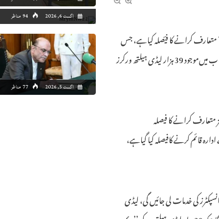
اگست 6, 2026
94 مناظر
ز‘‘ متعارف کرانے کا فیؔصلہ کیاہے، جس
میں‌آؤٹ سورس کے ذریعے 20 ہزار ہیلتھ انسپکٹرز کی خدمات لی جائیں گی جبکہ پنجاب میں‌موجود 39 ہزار لیڈی ہیلتھ ورکرز
اگست 5, 2026
77 مناظر
ز متعارف کرانے کا فیصلہ
ارہ قائم کرنے کافیصلہ کیا گیاہے،
ق آؤٹ سورسنگ کے ذریعے مزید 20 ہزار ہیلتھ انسپکٹرز کی خدمات لی جائیں گی، لیڈی