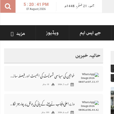
جمعہ،
21
صــَــفــَــر،
1448ھ
5 : 20 : 41 PM
07 August, 2026
جے ایس ایم
ویڈیوز
مزید
حالیہ خبریں
خواتین کی سیاسی شمولیت کی اہمیت اور فیصلہ سازی کے عمل میں فعال کردار
اگست 7, 2026
53 مناظر
وزیراعلیٰ پنجاب نے پینے کے پانی کی بوتل پر چارجز لگانے کی تجویز مستر دکر دی
اگست 6, 2026
105 مناظر