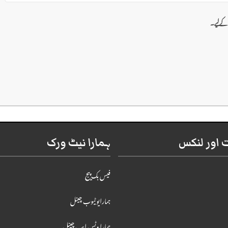
 کےلیے۔
اور لنکس
ہمارا نیٹ ورک
فیس بک پیج
ہمارایوٹیوب چینل
ہمارا وٹس ایپ چینل