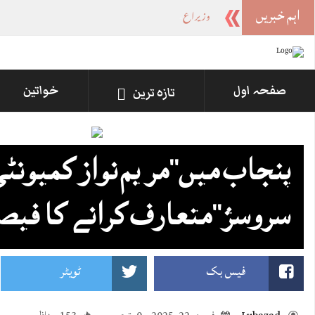
اہم خبریں
وزیراعلیٰ پنجاب نے پینے کے پانی کی بوتل پر چا
_
صفحہ اول
خواتین
تازہ ترین
پنجاب میں’’مریم نواز کمیونٹی
سروسز‘‘متعارف کرانے کا فیص
فیس بک
ٹویٹر