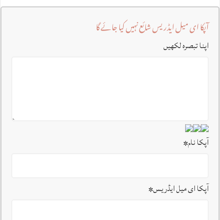
آپکا ای میل ایڈریس شائع نہیں کیا جائے گا
اپنا تبصرہ لکھیں
آپکا نام
*
آپکا ای میل ایڈریس
*