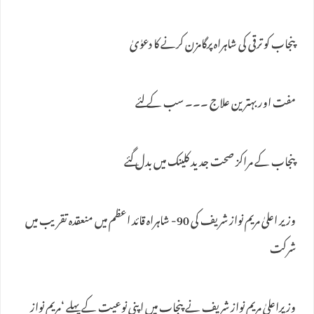
پنجاب کو ترقی کی شاہراہ پرگامزن کرنے کا دعوٰیٰ
مفت اور بہترین علاج ۔۔۔ سب کے لئے
پنجاب کے مراکز صحت جدید کلینک میں بدل گئے
وزیر اعلیٰ مریم نواز شریف کی 90- شاہراہ قائد اعظم میں منعقدہ تقریب میں
شرکت
وزیراعلیٰ مریم نواز شریف نے پنجاب میں اپنی نوعیت کے پہلے ‘مریم نواز