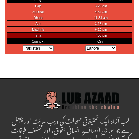
لب آزاد ایک تحقیقاتی صحافت کی ویب سائٹ اور چینل
ہے جو سماجی انصاف، انسانی حقوق، اور مختلف طبقات