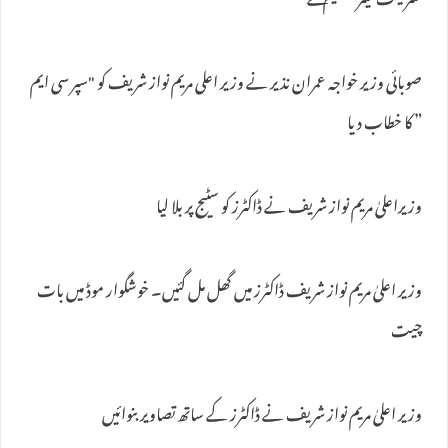
کنٹریکٹ لیٹر تقسیم کئے
صوبائی وزیر خواجہ عمران نذیر نے وزیر اعلی مریم نواز شریف کو "سپر سی ایم
” کا خطاب دیا
وزیراعلیٰ مریم نواز شریف نے ڈاکٹرز کو سٹیج پر بلا لیا
وزیر اعلیٰ مریم نواز شریف ڈاکٹرز میں گھل مل گئیں۔ خوشگوار موڈ میں بات
چیت
وزیر اعلیٰ مریم نواز شریف نے ڈاکٹرز کے ساتھ تصاویر بنوائیں