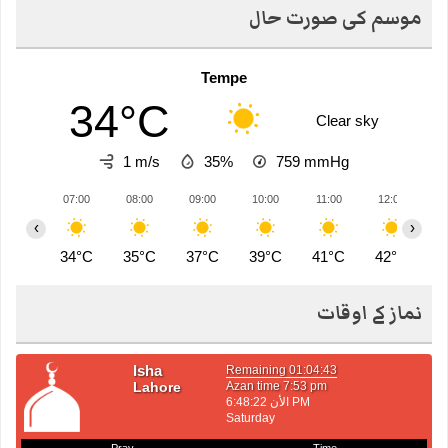
موسم کی صورت حال
Tempe
34°C
Clear sky
1 m/s
35%
759
mmHg
07:00
08:00
09:00
10:00
11:00
12:00
1
‹
›
34°C
35°C
37°C
39°C
41°C
42°C
4
نماز کے اوقات