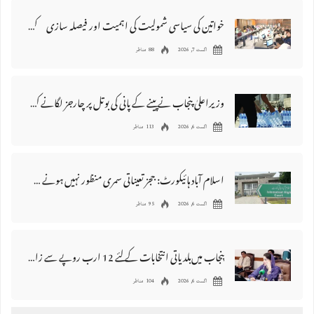
خواتین کی سیاسی شمولیت کی اہمیت اور فیصلہ سازی کے عمل میں فعال کردار
اگست 7, 2026
88 مناظر
وزیراعلیٰ پنجاب نے پینے کے پانی کی بوتل پر چارجز لگانے کی تجویز مستر دکر دی
اگست 6, 2026
113 مناظر
اسلام آباد ہائیکورٹ: ججز تعیناتی سمری منظور نہیں‌ ہونے کے خٌلاف فیصلہ محفوظ
اگست 6, 2026
95 مناظر
پنجاب میں‌بلدیاتی انتخابات کے لئے 12 ارب روپے سے زائد مختص کرنے کی منظوری
اگست 6, 2026
104 مناظر