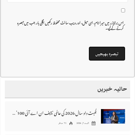
اس براؤزر میں میرا نام، ای میل، اور ویب سائٹ محفوظ رکھیں اگلی بار جب میں تبصرہ
کرنے کےلیے۔
حالیہ خبریں
نگہت داد سال 2026 کی عالمی ‘چیف ان اے آئی 100’ فہرست میں شامل
اگست 7, 2026
71 مناظر