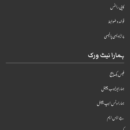
کاپی رائٹس
قوائد و ضوابط
پرائیویسی پالیسی
ہمارا نیٹ ورک
فیس بک پیج
ہمارایوٹیوب چینل
ہمارا وٹس ایپ چینل
جے ایس ایم