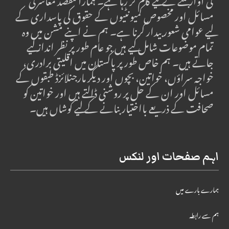
کی آواز بننے کے لیے کام کر رہا ہے۔ ہمارا مقصد معاشرتی
مسائل اور مخصوص کمیونٹیوں کے حقوق کی پاسداری کے
لیے عوامی شعور بیدار کرنا ہے۔ ہم نے اپنے مشن میں وہ
تمام موضوعات شامل کیے ہیں جو عام طور پر نظر انداز کیے
جاتے ہیں۔ ہم خاص طور پر پاکستان میں اقلیتی برادری،
خواجہ سراؤں، خواتین، بچوں اور دیگر مارجنلائزڈ طبقوں کے
مسائل اور ان کے حل پر روشنی ڈالتے ہیں اور خواتین کو
صحافت کے ذریعے بااختیار بنانے کے لیے کوشاں ہیں۔
اہم صفحات اور لنکس
ہمارے بارے میں
ہم سے رابطہ