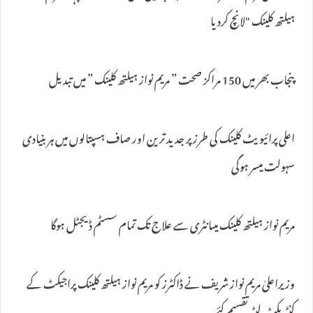
ہیلتھ کلینک "لانچ کردیا
پنجاب بھر میں 150 مراکز صحت ” مریم نواز ہیلتھ کلینک ” میں تبدیل
اعلی پرائیویٹ کلینک کی طرز پر جدید ترین اور صاف ہسپتالوں میں ہر بنیادی
سہولت میسر ہوگی
مریم نواز ہیلتھ کلینک میںانٹری سے علاج تک تمام سسٹم ڈیجٹل ہوگا
وزیراعلیٰ مریم نواز شریف نے ڈاکٹرز کو مریم نواز ہیلتھ کلینک پراجیکٹ کے