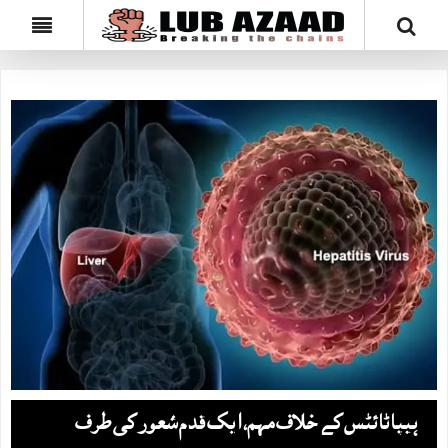
ہیپاٹائٹس کے خلاف مہم، ایک قدم شعور کی طرف