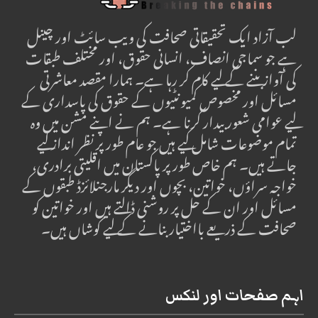
لب آزاد ایک تحقیقاتی صحافت کی ویب سائٹ اور چینل
ہے جو سماجی انصاف، انسانی حقوق، اور مختلف طبقات
کی آواز بننے کے لیے کام کر رہا ہے۔ ہمارا مقصد معاشرتی
مسائل اور مخصوص کمیونٹیوں کے حقوق کی پاسداری کے
لیے عوامی شعور بیدار کرنا ہے۔ ہم نے اپنے مشن میں وہ
تمام موضوعات شامل کیے ہیں جو عام طور پر نظر انداز کیے
جاتے ہیں۔ ہم خاص طور پر پاکستان میں اقلیتی برادری،
خواجہ سراؤں، خواتین، بچوں اور دیگر مارجنلائزڈ طبقوں کے
مسائل اور ان کے حل پر روشنی ڈالتے ہیں اور خواتین کو
صحافت کے ذریعے بااختیار بنانے کے لیے کوشاں ہیں۔
اہم صفحات اور لنکس