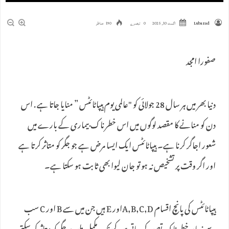
Lubazad
اگست 10, 2025
0 تبصرے
190 مناظر
صفورا امجد
دنیا بھر میں ہر سال 28 جولائی کو "عالمی یوم ہیپاٹائٹس ” منایا جاتا ہے . اس
دن کو منانے کا مقصد لوگوں میں اس خطرناک بیماری کے بارے میں
شعور اجاگر کرنا ہے۔ ہیپاٹائٹس ایک ایسا مرض ہے جو جگر کو متاثر کرتا ہے
اور اگر وقت پر تشخیص نہ ہو تو جان لیوا بھی ثابت ہو سکتا ہے۔
ہیپاٹائٹس کی پانچ اقسام A,B,C,Dاور E ہیں جن میں سے B اور C سب