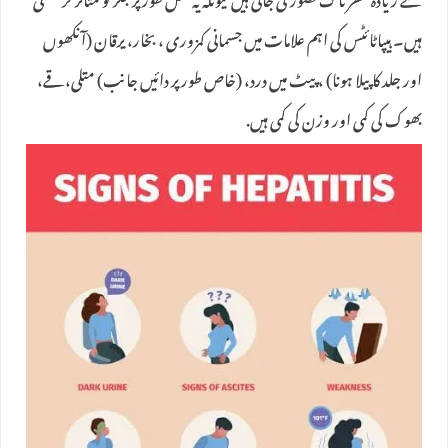
سے زیادہ خطرناک تصور کی جاتی ہیں کیونکہ یہ مکمل طور پر جگر کو متاثر کر سکتی
ہیں۔ ہیپاٹائٹس کی اہم علامات میں‌ جسمانی کمزوری ، بخار، یرقان (آنکھوں
اور جلد کا پیلا ہونا) ، پیٹ میں درد، (خاص طور پر دائیں جانب) متلی،قے،
بھوک کی کمی اور وزن کی کمی ہیں.