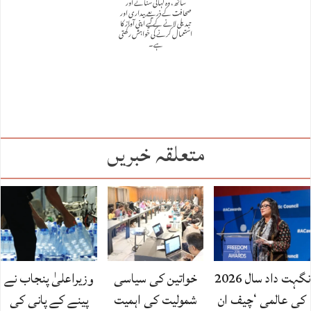
ساتھ، وہ کہانی سنانے اور
صحافت کے ذریعے بیداری اور
تبدیلی لانے کے لیے اپنی آواز کا
استعمال کرنے کی خواہش رکھتی
ہے۔
متعلقہ خبریں
نگہت داد سال 2026
خواتین کی سیاسی
وزیراعلیٰ پنجاب نے
کی عالمی ‘چیف ان
شمولیت کی اہمیت
پینے کے پانی کی