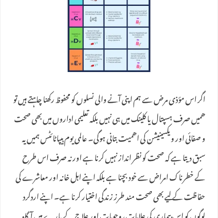
اگر اس مؤذی مرض سے ہم اپنی آنے والی نسلوں کو محفوظ رکھنا چاہتے ہیں تو
ھمیں صرف ہسپتال یا کلینک میں ہی نہیں بلکہ تعلیمی اداروں میں بھی صحت
و صفائی اور ویکسینیشن کی اھمیت بتانی ہوگی۔ عالمی یوم ہیپاٹائٹس ہمیں یہ
سبق دیتا ہے کہ صحت کو نظر انداز نہیں کرنا ہے اور نہ صرف اس طرح
کے خطرناک امراض سے خود بچنا ہے بلکہ اپنے اہل خانہ اور معاشرے کی
حفاظت کے لیے بھی صحت مند طرز زندگی اختیار کرنا ہے۔ اپنے اردگرد
لوگوں کو اس بیماری کی علامات، وجوہات اور علاج کے بارے میں آگاہ