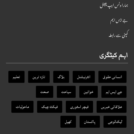
ہمارا وٹس ایپ چینل
جے ایس ایم
کمپنی سے رابطہ
اہم کیٹگری
انسانی حقوق
انٹرنیشنل
بلاگ
تازہ ترین
تعلیم
جے ایس ایم
خواتین
سیاحت
صحت
علاقائی خبریں
فیچر اسٹوری
فیکٹ‌ چیک
ماحولیات
ٹیکنالوجی
پاکستان
کھیل