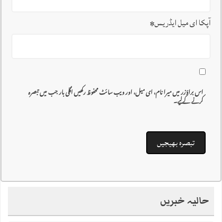
آپکا ای میل ایڈریس
*
اس براؤزر میں میرا نام، ای میل، اور ویب سائٹ محفوظ رکھیں اگلی بار جب میں تبصرہ
کرنے کےلیے۔
حالیہ خبریں