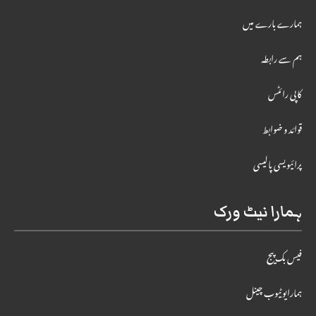
ہمارے بارے میں
ہم سے رابطہ
کاپی رائٹس
قوائد و ضوابط
پرائیویسی پالیسی
ہمارا نیٹ ورک
فیس بک پیج
ہمارایوٹیوب چینل