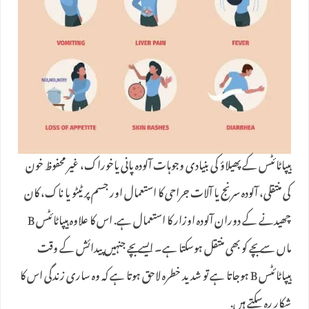
ہیپاٹائٹس کے پھیلاؤ کی بنیادی وجوہات آلودہ پانی یاخوراک، غیر محفوظ خون
کی منتقلی، آلودہ سرنج یا آلات جراحی کا استعمال اور جسم پر ٹیٹو یا ناک، کان
چھیدنے کے دوران آلودہ اوزار کا استعمال ہے. اس کا علاوه ہیپاٹائٹس B
ماں سے بچے کو بھی منتقل ہوسکتا ہے۔ ایسے بچے جنہیں پیدائش کے وقت
ہیپاٹائٹس B ہوجاتا ہے تو شدید خطرہ لاحق ہوتا ہے کہ وہ ساری زندگی اس کا
شکار رہ سکتے ہیں.