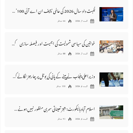
نگہت داد سال 2026 کی عالمی ‘چیف ان اے آئی 100’ فہرست میں شامل
اگست 7, 2026
64 مناظر
خواتین کی سیاسی شمولیت کی اہمیت اور فیصلہ سازی کے عمل میں فعال کردار
اگست 7, 2026
88 مناظر
وزیراعلیٰ پنجاب نے پینے کے پانی کی بوتل پر چارجز لگانے کی تجویز مستر دکر دی
اگست 6, 2026
110 مناظر
اسلام آباد ہائیکورٹ: ججز تعیناتی سمری منظور نہیں‌ ہونے کے خٌلاف فیصلہ محفوظ
اگست 6, 2026
91 مناظر