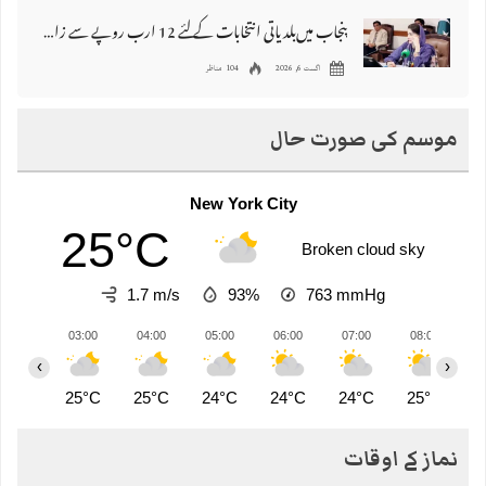
پنجاب میں‌بلدیاتی انتخابات کے لئے 12 ارب روپے سے زائد مختص کرنے کی منظوری
اگست 6, 2026
104 مناظر
موسم کی صورت حال
New York City
25°C
Broken cloud sky
1.7 m/s
93%
763
mmHg
03:00
04:00
05:00
06:00
07:00
08:00
0
‹
›
25°C
25°C
24°C
24°C
24°C
25°C
2
نماز کے اوقات