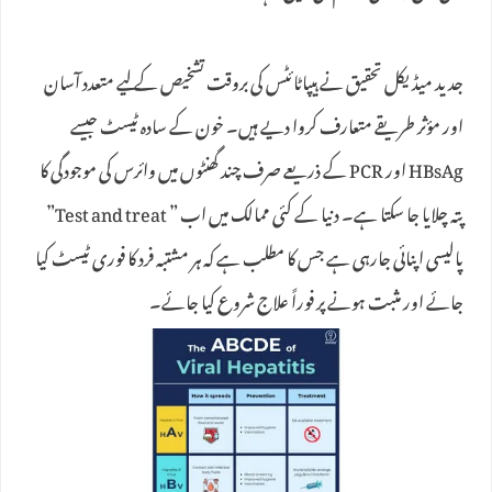
جدید میڈیکل تحقیق نے ہیپاٹائٹس کی بروقت تشخیص کے لیے متعدد آسان
اور مؤثر طریقے متعارف کروا دیے ہیں۔ خون کے سادہ ٹیسٹ جیسے
HBsAg اور PCR کے ذریعے صرف چند گھنٹوں میں وائرس کی موجودگی کا
پتہ چلایا جا سکتا ہے۔ دنیا کے کئی ممالک میں اب ” Test and treat”
پالیسی اپنائی جارہی ہے جس کا مطلب ہے کہ ہر مشتبہ فرد کا فوری ٹیسٹ کیا
جائے اور مثبت ہونے پر فوراً علاج شروع کیا جائے۔