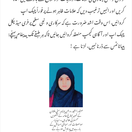
کریں اور انہیں ترغیب دیں کہ علامات ظاہر ہونے پر فوراً چیک اپ
کروائیں. اس وقت اشد ضرورت ہے کہ سرکاری و نجی سطح پر فری میڈیکل
چیک اپ اور آگاہی کیمپ منعقد کروائیں جائیں تاکہ ہر طبقے تک یہ پیغام پہنچے:
ہیپاٹائٹس سے ڈرنا نہیں، لڑنا ہے !
صفورا امجد، ویمن یونیورسٹی ملتان
کے شعبہ ابلاغ عامہ کے آٹھویں
سمسٹر کی طالبہ ہیں۔ میڈیا،
مواصلات اور سماجی مسائل کے
بارے میں پرجوش ہونے کے