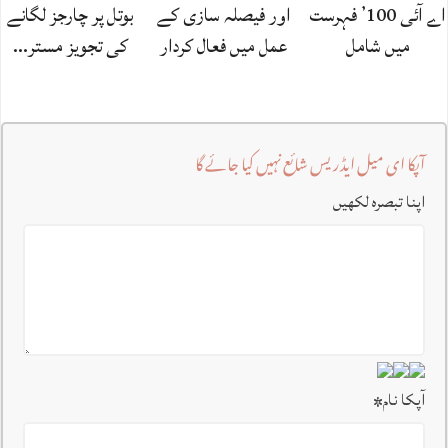
اے آئی 100’ فہرست
اور فیصلہ سازی کے
بوتل پر چارجز لگانے
میں شامل
عمل میں فعال کردار
کی تجویز مستر…
آپکا ای میل ایڈریس شائع نہیں کیا جائے گا
اپنا تبصرہ لکھیں
آپکا نام
*