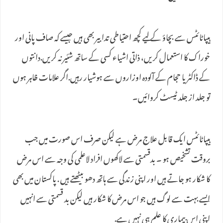
ہیپاٹائٹس سے بچاؤ کے لیے کچھ احتیاطی تدابیر بھی ہیں جیسے کہ صاف پانی اور
خوراک کا استعمال کریں، ذاتی اشیاء کسی کے ساتھ شئیر نہ کریں.دانتوں
کے ڈاکٹر یا حجام کے آلودہ اوزاروں سے ہوشیار رہیں.اگر علامات ظاہر ہوں
تو جلد از جلد ٹیسٹ کروائیں۔
ہیپاٹائٹس ایک قابل علاج مرض ہے لیکن صرف اس صورت میں جب
بروقت تشخیص ہو ۔ بدقسمتی سے لاکھوں افراد لاعلمی کی وجہ سے اس مرض
کا شکار ہو جاتے ہیں اور اپنی زندگی سے ہاتھ دھو بیٹھتے ہیں . پاکستان میں بھی
ایسے بہت سے لوگ ہیں جو اس مرض کا شکار ہیں لیکن بد قسمتی سے انہیں
اپنی اس بیماری کا علم ہی نہیں ہے.