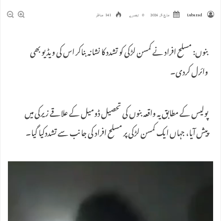
Lubazad
مارچ 5, 2026
0 تبصرے
141 مناظر
بنوں: مسلح افراد نے کمسن لڑکی کو تشدد کا نشانہ بناکر اس کی ویڈیو بھی
وائرل کردی۔
پولیس کے مطابق یہ واقعہ بنوں کی تحصیل ڈومیل کے علاقے زیرکی میں
پیش آیا، جہاں ایک کمسن لڑکی پر مسلح افراد کی جانب سے تشددکیا گیا۔
ویڈیو
پلیئر