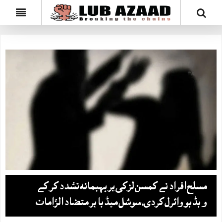
مسلح افراد نے کمسن لڑکی پر بہیمانہ تشدد کر کے
ویڈیو وائرل کردی، سوشل میڈیا پر متضاد الزامات