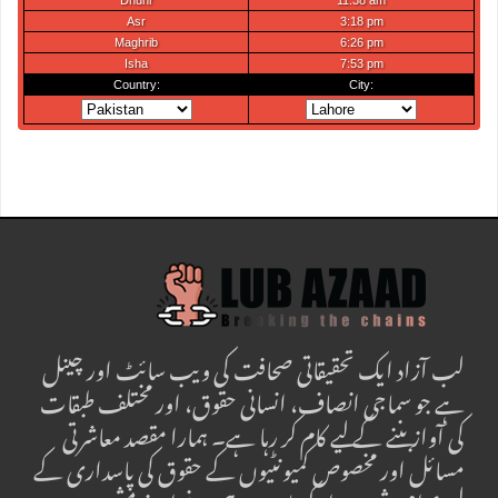
لب آزاد ایک تحقیقاتی صحافت کی ویب سائٹ اور چینل
ہے جو سماجی انصاف، انسانی حقوق، اور مختلف طبقات
کی آواز بننے کے لیے کام کر رہا ہے۔ ہمارا مقصد معاشرتی
مسائل اور مخصوص کمیونٹیوں کے حقوق کی پاسداری کے