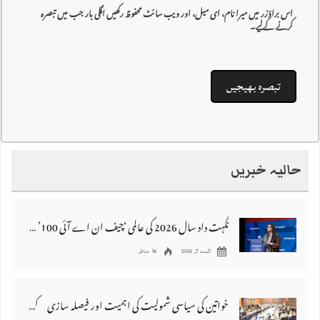
اس براؤزر میں میرا نام، ای میل، اور ویب سائٹ محفوظ رکھیں اگلی بار جب میں تبصرہ
کرنے کےلیے۔
حالیہ خبریں
نگہت داد سال 2026 کی عالمی ‘چیف ان اے آئی 100’ فہرست میں شامل
اگست 7, 2026
56 مناظر
خواتین کی سیاسی شمولیت کی اہمیت اور فیصلہ سازی کے عمل میں فعال کردار