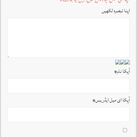
آپکا ای میل ایڈریس شائع نہیں کیا جائے گا
اپنا تبصرہ لکھیں
آپکا نام
*
آپکا ای میل ایڈریس
*