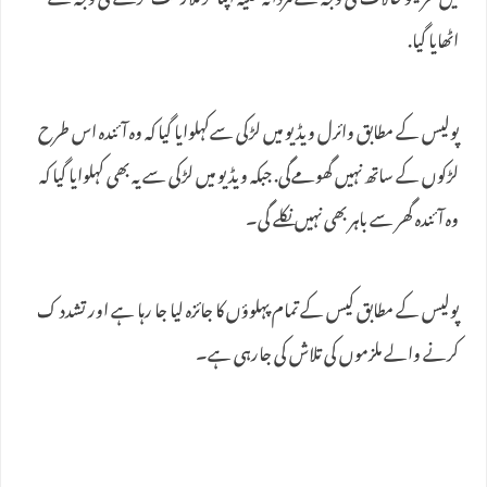
میں‌گھریلو حالات کی وجہ سے مردانہ حلیہ اپنا کر ملازمت کرنے کی وجہ سے
اٹھایا گیا.
پولیس کے مطابق وائرل ویڈیو میں لڑکی سےکہلوایا گیا کہ وہ آئندہ اس طرح
لڑکوں کے ساتھ نہیں گھومےگی. جبکہ ویڈیو میں لڑکی سے یہ بھی کہلوایا گیا کہ
وہ آئندہ گھر سے باہر بھی نہیں نکلے گی۔
پولیس کے مطابق کیس کے تمام پہلوؤں کا جائزہ لیا جا رہا ہے اور تشدد ک
کرنے والے ملزموں کی تلاش کی جارہی ہے۔