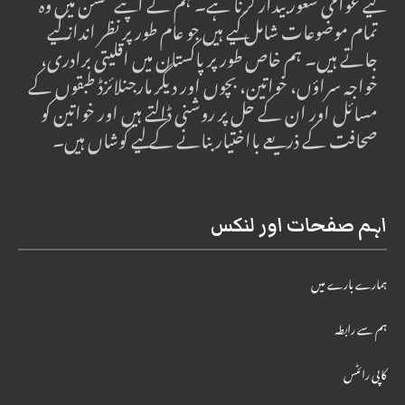
لیے عوامی شعور بیدار کرنا ہے۔ ہم نے اپنے مشن میں وہ
تمام موضوعات شامل کیے ہیں جو عام طور پر نظر انداز کیے
جاتے ہیں۔ ہم خاص طور پر پاکستان میں اقلیتی برادری،
خواجہ سراؤں، خواتین، بچوں اور دیگر مارجنلائزڈ طبقوں کے
مسائل اور ان کے حل پر روشنی ڈالتے ہیں اور خواتین کو
صحافت کے ذریعے بااختیار بنانے کے لیے کوشاں ہیں۔
اہم صفحات اور لنکس
ہمارے بارے میں
ہم سے رابطہ
کاپی رائٹس