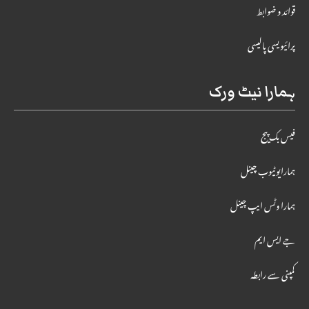
قوائد و ضوابط
پرائیویسی پالیسی
ہمارا نیٹ ورک
فیس بک پیج
ہمارایوٹیوب چینل
ہمارا وٹس ایپ چینل
جے ایس ایم
کمپنی سے رابطہ