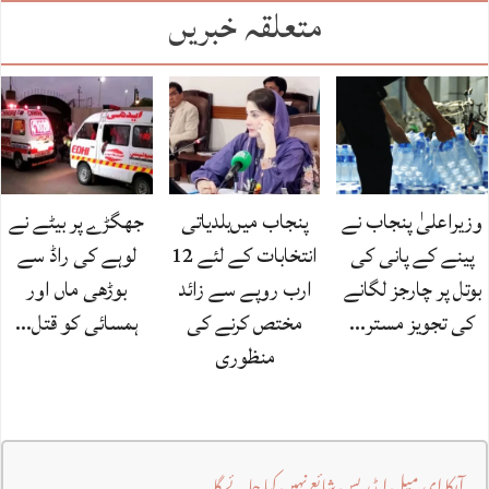
متعلقہ خبریں
وزیراعلیٰ پنجاب نے
پنجاب میں‌بلدیاتی
جھگڑے پر بیٹے نے
پینے کے پانی کی
انتخابات کے لئے 12
لوہے کی راڈ سے
بوتل پر چارجز لگانے
ارب روپے سے زائد
بوڑھی ماں اور
کی تجویز مستر…
مختص کرنے کی
ہمسائی کو قتل…
منظوری