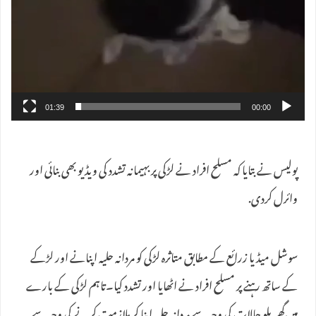
01:39
00:00
پولیس نے بتایا کہ مسلح افراد نے لڑکی پر بہیمانہ تشدد کی ویڈیو بھی بنائی اور
وائرل کردی.
سوشل میڈیا زرائع کے مطابق متاثرہ لڑکی کو مردانہ حلیہ اپنانے اور لڑکے
کے ساتھ رہنے پر مسلح افراد نے اٹھایا اور تشدد کیا۔تاہم لڑکی کے بارے