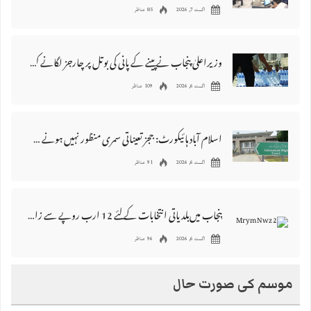
اگست 7, 2026
85 مناظر
وزیراعلیٰ پنجاب نے پینے کے پانی کی بوتل پر چارجز لگانے کی تجویز مستر دکر دی
اگست 6, 2026
109 مناظر
اسلام آباد ہائیکورٹ: ججز تعیناتی سمری منظور نہیں‌ ہونے کے خٌلاف فیصلہ محفوظ
اگست 6, 2026
91 مناظر
پنجاب میں‌بلدیاتی انتخابات کے لئے 12 ارب روپے سے زائد مختص کرنے کی منظوری
اگست 6, 2026
96 مناظر
موسم کی صورت حال