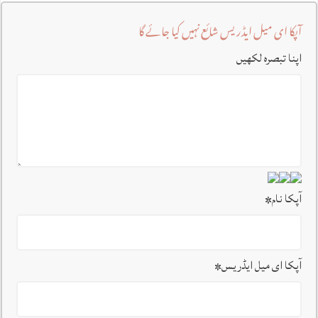
آپکا ای میل ایڈریس شائع نہیں کیا جائے گا
اپنا تبصرہ لکھیں
آپکا نام
*
آپکا ای میل ایڈریس
*