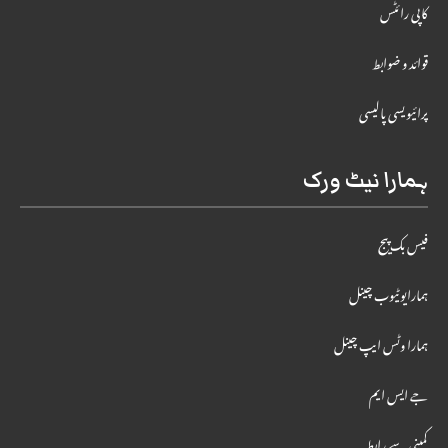
کاپی رائٹس
قوائد و ضوابط
پرائیویسی پالیسی
ہمارا نیٹ ورک
فیس بک پیج
ہمارایوٹیوب چینل
ہمارا وٹس ایپ چینل
جے ایس ایم
کمپنی سے رابطہ