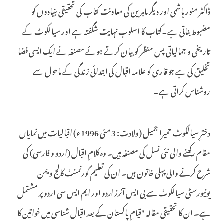
ڈاکٹر منور ہاشمی اور دیگر ماہرین کی معاونت کتاب کی تحقیقی بنیادوں کو
مضبوط بناتی ہے۔کتاب کا اسلوب نہایت شگفتہ ہے اور سیالکوٹ کے
تاریخی و جمالیاتی پس منظر کو بیان کرتے ہوئے مصنفہ نے ایک ایسی فضا
تخلیق کی ہے جو قاری کو علامہ اقبال کی ابتدائی زندگی کے ماحول سے
روشناس کراتی ہے۔
دخترِ سیالکوٹ حمیرا جمیل (ولادت: 3 مئی 1996ء) اقبالیات میں نمایاں
مقام رکھنے والی نئی نسل کی مصنفہ ہیں۔ وہ کلامِ اقبال (اردو و فارسی) کی
شرح کرنے والی پہلی خاتون ہیں۔ ان کی تعلیم گورنمنٹ کالج ویمن
یونیورسٹی سیالکوٹ سے بی ایس آنرز اردو اور ایم ایس سی اردو پر مشتمل
ہے۔ ان کا تحقیقی مقالہ "قیامِ پاکستان کے بعد اقبال شناسی میں خواتین کا