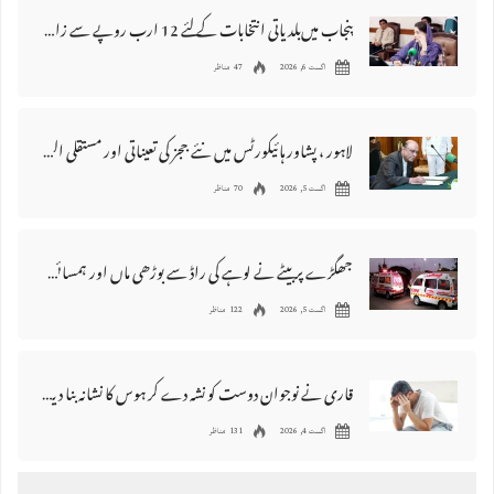
پنجاب میں‌بلدیاتی انتخابات کے لئے 12 ارب روپے سے زائد مختص کرنے کی منظوری
اگست 6, 2026
47 مناظر
لاہور ، پشاور ہائیکورٹس میں نئے ججز کی تعیناتی اور مستقلی التواء کا شکار
اگست 5, 2026
70 مناظر
جھگڑے پر بیٹے نے لوہے کی راڈ سے بوڑھی ماں اور ہمسائی کو قتل کردیا
اگست 5, 2026
122 مناظر
قاری نے نوجوان دوست کو نشہ دے کر ہوس کا نشانہ بنا دیا، مقدمہ درج
اگست 4, 2026
131 مناظر