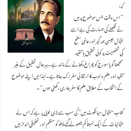
کہ:
’’ اس وقت جس موضوع پر میں
نے لکھنے کی جسارت کی ہے اسے
اقبال جیسی ہمہ گیر اور عالمی سطح
کی شخصیت پر کوئی تحقیق یا تنقید
سمجھنا گویا سورج کو چراغ دکھانے کے مانند ہے۔بہرحال تحقیق کے بغیر
تنقید اور علم و ادب کا ارتقا ئی سفر رْک جاتا ہے۔لہٰذا میں اپنے موضوع
کے انتخاب کے مطابق علم کا سفر جاری رکھتی ہوں‘‘۔
کتاب "اقبال سیالکوٹ میں” کی سب سے بڑی خوبی یہ ہے کہ اس نے
اقبالیات کے ایک نسبتاً کم چھوئے گئے پہلو کو منظم اور تحقیقی انداز میں