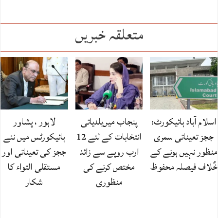
متعلقہ خبریں
اسلام آباد ہائیکورٹ:
پنجاب میں‌بلدیاتی
لاہور ، پشاور
ججز تعیناتی سمری
انتخابات کے لئے 12
ہائیکورٹس میں نئے
منظور نہیں‌ ہونے کے
ارب روپے سے زائد
ججز کی تعیناتی اور
خٌلاف فیصلہ محفوظ
مختص کرنے کی
مستقلی التواء کا
منظوری
شکار