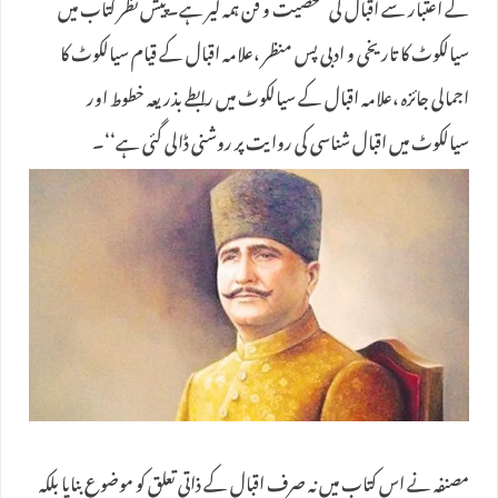
کے اعتبار سے اقبال کی شخصیت و فن ہمہ گیر ہے۔پیش نظر کتاب میں
سیالکوٹ کا تاریخی و ادبی پس منظر ،علامہ اقبال کے قیام سیالکوٹ کا
اجمالی جائزہ ،علامہ اقبال کے سیالکوٹ میں رابطے بذریعہ خطوط اور
سیالکوٹ میں اقبال شناسی کی روایت پر روشنی ڈالی گئی ہے‘‘۔
مصنفہ نے اس کتاب میں نہ صرف اقبال کے ذاتی تعلق کو موضوع بنایا بلکہ