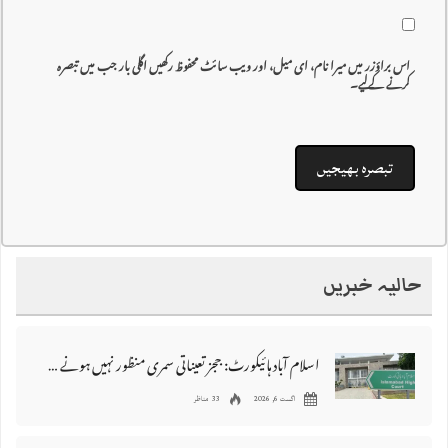
اس براؤزر میں میرا نام، ای میل، اور ویب سائٹ محفوظ رکھیں اگلی بار جب میں تبصرہ
کرنے کےلیے۔
حالیہ خبریں
اسلام آباد ہائیکورٹ: ججز تعیناتی سمری منظور نہیں‌ ہونے کے خٌلاف فیصلہ محفوظ
اگست 6, 2026
33 مناظر