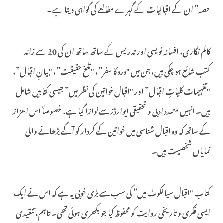
حصہ” ان کے اقبالیات کے گہرے مطالعے کی گواہی دیتا ہے۔
کالم نگاری، افسانہ نویسی اور تدریس کے ساتھ ساتھ ان کی 20 سے زائد
کتب شائع ہو چکی ہیں، جن میں "درد کا سفر”، "تلخ حقیقت”، "بیانِ اقبال”،
"تفہیمات کلیاتِ اقبال” اور "اقبال خواتین کی نظر میں” جیسی کتابیں شامل
ہیں۔ انہیں متعدد ادبی و تحقیقی ایوارڈز سے نوازا گیا ہے، خصوصاً اس اعزاز
کے ساتھ کہ وہ اقبال شناسی میں خواتین کے کردار کو آگے بڑھانے والی
نمایاں شخصیت ہیں۔
کتاب "اقبال سیالکوٹ میں” کی سب سے بڑی خوبی یہ ہے کہ اس نے ایک
ایسی فکری و تاریخی روایت کو محفوظ کیا جو بکھری ہوئی تھی۔ تاہم، تنقیدی