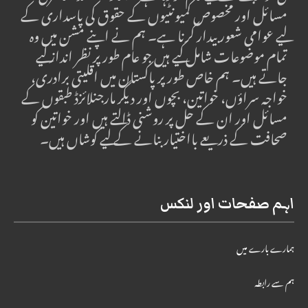
مسائل اور مخصوص کمیونٹیوں کے حقوق کی پاسداری کے
لیے عوامی شعور بیدار کرنا ہے۔ ہم نے اپنے مشن میں وہ
تمام موضوعات شامل کیے ہیں جو عام طور پر نظر انداز کیے
جاتے ہیں۔ ہم خاص طور پر پاکستان میں اقلیتی برادری،
خواجہ سراؤں، خواتین، بچوں اور دیگر مارجنلائزڈ طبقوں کے
مسائل اور ان کے حل پر روشنی ڈالتے ہیں اور خواتین کو
صحافت کے ذریعے بااختیار بنانے کے لیے کوشاں ہیں۔
اہم صفحات اور لنکس
ہمارے بارے میں
ہم سے رابطہ