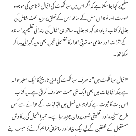
سطح پر کہا جا سکتا ہے کہ اگر اس میں سیالکوٹ کی اقبال شناسی کی موجودہ
صورت اور نوجوان نسل کے ساتھ اس کے تعلق پر مزید بحث شامل کی
جاتی تو کتاب زیادہ ہمہ گیر ہو جاتی۔ ساتھ ہی اقبال کی ابتدائی تعلیم پر اساتذہ
کے اثرات اور مقامی معاشرتی اقدار کا تفصیلی تجزیہ بھی مزید گہرائی پیدا کر
سکتا تھا۔
"اقبال سیالکوٹ میں” نہ صرف سیالکوٹ کی ادبی تاریخ کا ایک معتبر حوالہ
ہے بلکہ اقبالیات میں بھی ایک نئی سمت متعارف کراتی ہے۔ یہ کتاب
اس بات کا ثبوت ہے کہ نوجوان نسل میں اقبالیات کے حوالے سے کس
طرح سنجیدہ اور تحقیقی شعور پروان چڑھ رہا ہے۔ حمیرا جمیل کی یہ کاوش
مستقبل کے محققین کے لیے ایک بنیاد اور رہنمائی فراہم کرنے کا سبب بنے