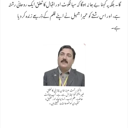
گا۔ بلکہ یہ کہنا بے جا نہ ہوگا کہ سیالکوٹ اور اقبال کا تعلق ایک روحانی رشتہ
ہے، اور اس رشتے کو حمیرا جمیل نے اپنے قلم کے ذریعے زندہ کر دیا
ہے۔
ڈاکٹر رحمت عزیز خان چترالی کا تعلق
خیبرپختونخوا چترال سے ہے، آپ حالات
حاضرہ، علم ادب، لسانیات اور تحقیق و
تنقیدی موضوعات پر لکھتے ہیں۔