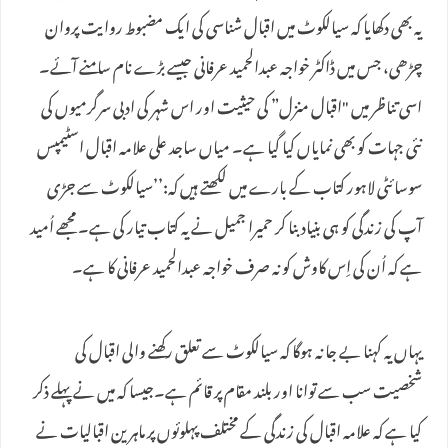
یہ بھی دکھایا کہ سیالکوٹ میں اقبال شناسی کی ایک مضبوط روایت پروان
چڑھی، جس میں ڈاکٹر خواجہ عبدالحمید عرفانی جیسے بڑے نام سامنے آئے۔
اسی تناظر میں "اقبال منزل” کی حیثیت اور اس شہر کی ادبی سرگرمیوں کی
نئی جہات کو بھی نمایاں کیا گیا ہے۔ میاں ساجد علی علامہ اقبال اسٹیمپس
سوسائٹی لاہور کتاب کے بارے میں لکھتے ہیں کہ:’’سیالکوٹ سے جڑی
آپ کی زندگی کو ہی بنیاد بنا کر حمیرا جمیل نے یہ کتاب تیار کی ہے۔ مجھے اُمید
ہے کہ اُن کی اِس کاوش کو نہ صرف خواجہ عبدالحمید عرفانی کا ہے۔
یہاں یہ کہنا بے جا نہ ہوگا کہ سیالکوٹ سے تعلق رکھنے والی اقبال کی
شخصیت سب سے توانا اور بلند مقام پر قائم ہے۔جیسا کہ میں نے پہلے ذکر
کیا ہے کہ علامہ اقبال کی زندگی کے مختلف پہلوئوں پر ماہرین اقبالیات نے