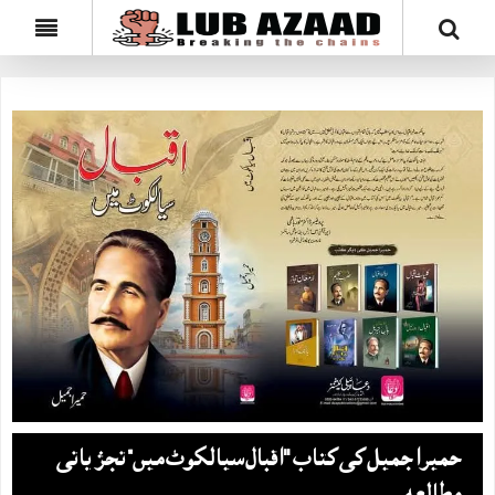
حمیرا جمیل کی کتاب "اقبال سیالکوٹ میں” تجزیاتی