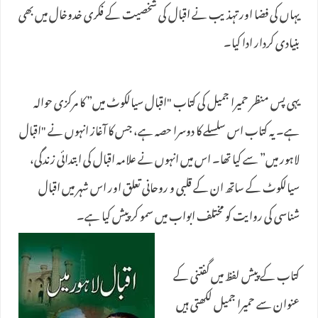
یہاں کی فضا اور تہذیب نے اقبال کی شخصیت کے فکری خدوخال میں بھی
بنیادی کردار ادا کیا۔
یہی پس منظر حمیرا جمیل کی کتاب "اقبال سیالکوٹ میں” کا مرکزی حوالہ
ہے۔ یہ کتاب اس سلسلے کا دوسرا حصہ ہے، جس کا آغاز انہوں نے "اقبال
لاہور میں” سے کیا تھا۔ اس میں انہوں نے علامہ اقبال کی ابتدائی زندگی،
سیالکوٹ کے ساتھ ان کے قلبی و روحانی تعلق اور اس شہر میں اقبال
شناسی کی روایت کو مختلف ابواب میں سمو کر پیش کیا ہے۔
کتاب کے پیش لفظ میں گفتنی کے
عنوان سے حمیرا جمیل لکھتی ہیں