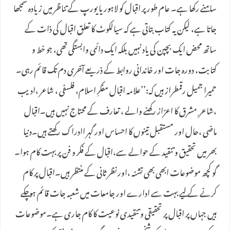
سامنے رکھا ہے۔ عام طور پر اقبال کو لاہور یا یورپ کے تناظر میں زیادہ سمجھا
جاتا ہے، لیکن یہ کتاب بتاتی ہے کہ سیالکوٹ کا تعلق اقبال کی ذات کے
ساتھ محض ایک بچپن کی یاد نہیں بلکہ ایک دائمی وابستگی تھی، جو خط و
کتابت، دورہ جات اور خاندانی روابط کے ذریعے آخری دم تک قائم رہی۔
حمیرا جمیل رقمطراز ہیں کہ:’’علامہ اقبال مفکرِ اسلام، فلسفی ، شاعر ،ادیب
،شاعر ِ مشرق کا اعزاز رکھنے والے ، تعارف کے محتاج نہیں ہیں۔اقبال
ماضی ،حال اور مستقبل تینوں کا احساس اور گہر اادراک رکھتے ہیں۔دنیا
بھر میں تحقیق و تنقید کے حوالے سے،اقبال کے فکر و فن پر بہت کام ہوا۔
گو کچھ موضوعات ابھی بھی تشنہ ،اور نظر ثانی کے منتظر ہیں۔اقبال پر کام
کرنے کے لیے بہت سے ادارے اور جامعات میں شعبہ جات قائم ہوچکے
ہیں جہاں پر اقبال پر تحقیقی و تنقیدی نوعیت کا کام جاری ہے۔موضوعات