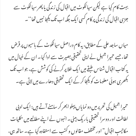
بہت کام کیا ہے لیکن سیالکوٹ میں اقبال کی زندگی یا پھر سیالکوٹ سے
جڑی اقبال کی زندگی پر کام کسی ایک جگہ اب تک یکجا نہیں تھا‘‘۔
میاں ساجد علی کے مطابق، یہ کام دراصل سیالکوٹ کے باسیوں پر قرض
تھا، جسے حمیرا جمیل نے اپنی تحقیقی بصیرت سے ادا کیا۔ ان کے خیال میں
یہ کتاب اقبال شناس طبقے میں ایک خلا پر کرنے کی کوشش ہے، جو اب تک
بکھری ہوئی معلومات کو یکجا کر کے ایک تحقیقی دھارے میں لاتی ہے۔
حمیرا جمیل کی تحریر میں دو نمایاں پہلو ابھر کر سامنے آتے ہیں: ایک ادبی
لطافت اور دوسرا تحقیقی باریک بینی۔ انہوں نے اپنے مطالعے میں "کلیات
مکاتیبِ اقبال” اور مختلف مقالوں و کتب سے استفادہ کیا ہے۔ ساتھ ہی،