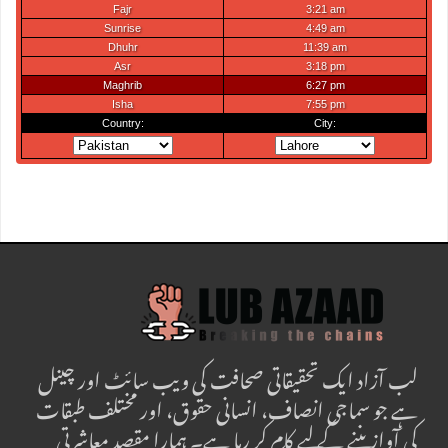
لب آزاد ایک تحقیقاتی صحافت کی ویب سائٹ اور چینل
ہے جو سماجی انصاف، انسانی حقوق، اور مختلف طبقات
کی آواز بننے کے لیے کام کر رہا ہے۔ ہمارا مقصد معاشرتی