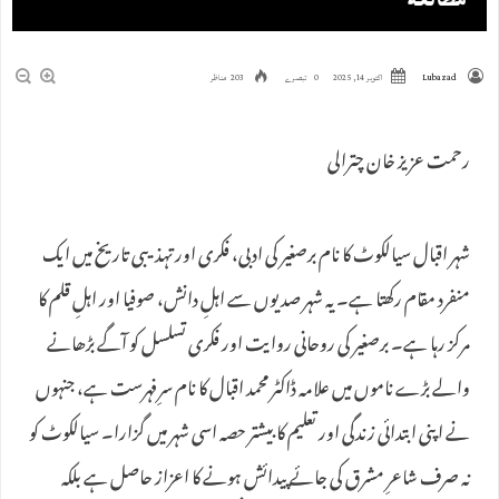
مطالعہ
Lubazad
اکتوبر 14, 2025
0 تبصرے
203 مناظر
رحمت عزیز خان چترالی
شہر اقبال سیالکوٹ کا نام برصغیر کی ادبی، فکری اور تہذیبی تاریخ میں ایک
منفرد مقام رکھتا ہے۔ یہ شہر صدیوں سے اہلِ دانش، صوفیا اور اہلِ قلم کا
مرکز رہا ہے۔ برصغیر کی روحانی روایت اور فکری تسلسل کو آگے بڑھانے
والے بڑے ناموں میں علامہ ڈاکٹر محمد اقبال کا نام سرِفہرست ہے، جنہوں
نے اپنی ابتدائی زندگی اور تعلیم کا بیشتر حصہ اسی شہر میں گزارا۔ سیالکوٹ کو
نہ صرف شاعرِ مشرق کی جائے پیدائش ہونے کا اعزاز حاصل ہے بلکہ