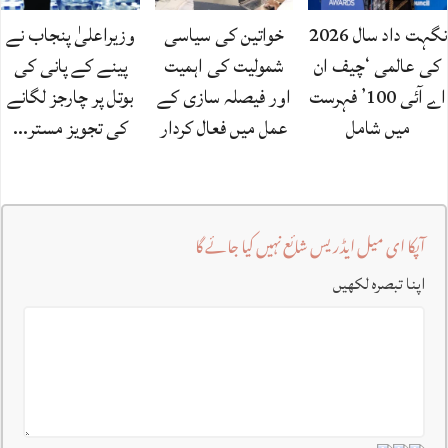
نگہت داد سال 2026
خواتین کی سیاسی
وزیراعلیٰ پنجاب نے
کی عالمی ‘چیف ان
شمولیت کی اہمیت
پینے کے پانی کی
اے آئی 100’ فہرست
اور فیصلہ سازی کے
بوتل پر چارجز لگانے
میں شامل
عمل میں فعال کردار
کی تجویز مستر…
آپکا ای میل ایڈریس شائع نہیں کیا جائے گا
اپنا تبصرہ لکھیں