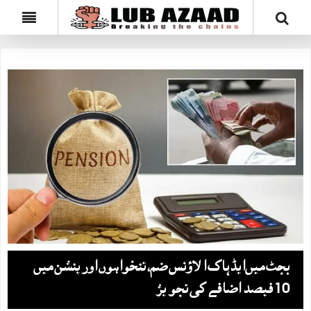
بجٹ میں‌ایڈہاک الاؤنس ضم، تنخواہوں اورپنشن میں
10 فیصد اضافے کی تجویز