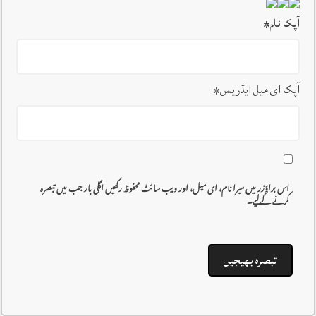
آپکا نام
*
آپکا ای میل ایڈریس
*
اس براؤزر میں میرا نام، ای میل، اور ویب سائٹ محفوظ رکھیں اگلی بار جب میں تبصرہ
کرنے کےلیے۔