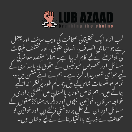
لب آزاد ایک تحقیقاتی صحافت کی ویب سائٹ اور چینل
ہے جو سماجی انصاف، انسانی حقوق، اور مختلف طبقات
کی آواز بننے کے لیے کام کر رہا ہے۔ ہمارا مقصد معاشرتی
مسائل اور مخصوص کمیونٹیوں کے حقوق کی پاسداری کے
لیے عوامی شعور بیدار کرنا ہے۔ ہم نے اپنے مشن میں وہ
تمام موضوعات شامل کیے ہیں جو عام طور پر نظر انداز کیے
جاتے ہیں۔ ہم خاص طور پر پاکستان میں اقلیتی برادری،
خواجہ سراؤں، خواتین، بچوں اور دیگر مارجنلائزڈ طبقوں کے
مسائل اور ان کے حل پر روشنی ڈالتے ہیں اور خواتین کو
صحافت کے ذریعے بااختیار بنانے کے لیے کوشاں ہیں۔