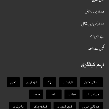
فیس بک پیج
ہمارایوٹیوب چینل
ہمارا وٹس ایپ چینل
جے ایس ایم
کمپنی سے رابطہ
اہم کیٹگری
انسانی حقوق
انٹرنیشنل
بلاگ
تازہ ترین
تعلیم
جے ایس ایم
خواتین
سیاحت
صحت
علاقائی خبریں
فیچر اسٹوری
فیکٹ‌ چیک
ماحولیات