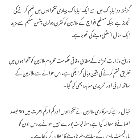
گزشتہ دو ایڈہاک میں سے ایک ایڈہاک بنیادی تنخواہوں میں ضم کرنےکی
تجویز ہے،جبکہ مسلح افواج کے ملازمین کوکنٹری بیوٹری پنشن سکیم سےمزید
ایک سال استثنیٰ دینےکی تجویز ہے.
ذرائع وزارت خزانہ کےمطابق وفاقی حکومت محروم ملازمین کوتنخواہوں میں
تفریق ختم کرنےکی یقین دہانی کرا چکی ہے،اس حوالے سے ملازمین کے
ساتھ زبانی اور تحریری معاہدہ بھی کیا گیا۔
خیال رہےکہ سرکاری ملازمین نےتنخواہوں اورکم ازکم اجرت میں 50 فیصد
اضافےکا مطالبہ کیا ہے، مطالبات پورے نہیں ہونے پر دس جون کو
پارلیمنٹ ہاؤس کے سامنے دھرنا دینے کا اعلان کر رکھا ہے۔