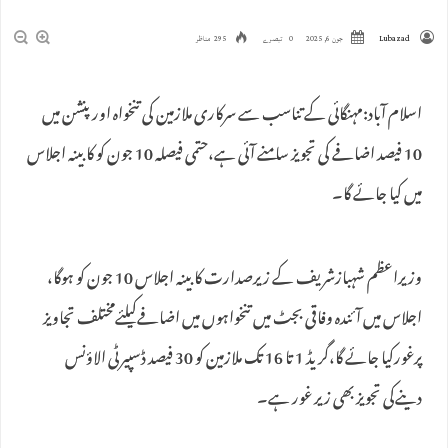
Lubazad
جون 6, 2025
0 تبصرے
295 مناظر
اسلام آباد:مہنگائی کے تناسب سے سرکاری ملازمین کی تنخواہ اور پنشن میں
10 فیصد اضافے کی تجویز سامنے آئی ہے،حتمی فیصلہ 10 جون کو کابینہ اجلاس
میں کیا جائے گا۔
وزیراعظم شہبازشریف کے زیرصدارت کابینہ اجلاس 10 جون کو ہوگا،
اجلاس میں آئندہ وفاقی بجٹ میں تنخواہوں میں اضافےکیلئےمختلف تجاویز
پرغورکیا جائے گا،گریڈ 1 تا 16 تک ملازمین کو 30 فیصد ڈسپیرٹی الاؤنس
دینےکی تجویز بھی زیر غور ہے۔