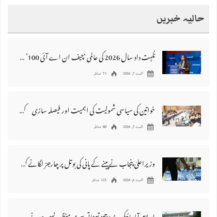
حالیہ خبریں
نگہت داد سال 2026 کی عالمی ‘چیف ان اے آئی 100’ فہرست میں شامل
اگست 7, 2026
71 مناظر
خواتین کی سیاسی شمولیت کی اہمیت اور فیصلہ سازی کے عمل میں فعال کردار
اگست 7, 2026
88 مناظر
وزیراعلیٰ پنجاب نے پینے کے پانی کی بوتل پر چارجز لگانے کی تجویز مستر دکر دی
اگست 6, 2026
113 مناظر