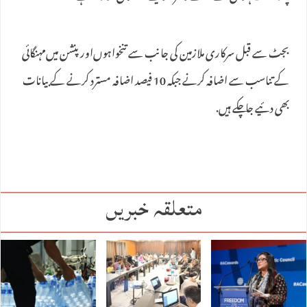
بجٹ سے قبل سرکاری ملازمین کی جانب سے تنخواہوں‌اور پنشن میں‌مہنگائی
کے تناسب سے اضافہ کرنے جبکہ 10 فیصد اضافہ مسترد کرنے کے بیانات
بھی دئیے جا چکے ہیں.
متعلقہ خبریں