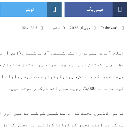
فیس بک
ٹویٹر
Lubazad
جون 6, 2025
0 تبصرے
313 مناظر
:00
13:00
14:00
15:00
16:00
17:00
18:00
19:
اسلام آباد: ہیومن رائٹس کمیشن آف پاکستان (ایچ آر س
مطابق پاکستان میں ایک چھ افراد پر مشتمل خاندان 
°C
31°C
31°C
30°C
28°C
27°C
27°C
26
جیسے خوراک، رہائش، یوٹیلیٹیز، صحت کی سہولیات او
لیے ماہانہ 75,000 روپے سے زائد درکار ہوتے ہیں۔
تاہم، لاکھوں محنت کش اس سے کہیں کم کماتے ہیں اور 
ہے کہ وہ اپنے بچوں کو کھانا کھلائیں یا بجلی کا بل 