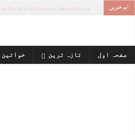
اہم خبریں
-
صفحہ اول
تازہ ترین
خواتین