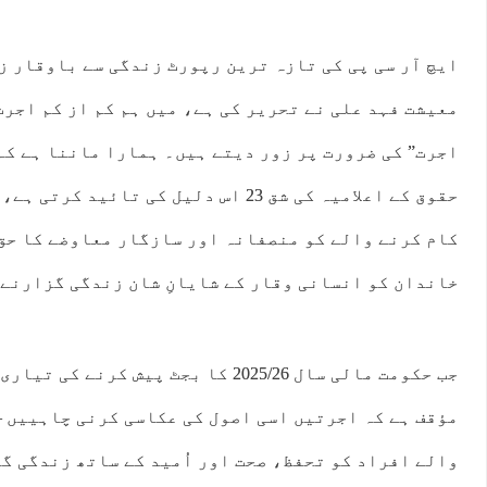
ایچ آر سی پی کی تازہ ترین رپورٹ زندگی سے باوقار ز
معیشت فہد علی نے تحریر کی ہے، میں ہم کم از کم اجرت
اجرت” کی ضرورت پر زور دیتے ہیں۔ ہمارا ماننا ہے کہ
حقوق کے اعلامیہ کی شق 23 اس دلیل کی تائی
کام کرنے والے کو منصفانہ اور سازگار معاوضے کا حق ح
خاندان کو انسانی وقار کے شایانِ شان زندگی گزارنے 
جب حکومت مالی سال 2025/26 کا بجٹ پیش کرن
مؤقف ہے کہ اجرتیں اسی اصول کی عکاسی کرنی چاہییں 
والے افراد کو تحفظ، صحت اور اُمید کے ساتھ زندگی گ