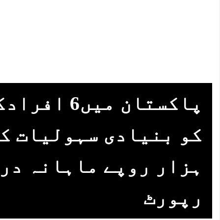
پاکستان میں‌
ہزار روپے ماہانہ در
رپورٹ