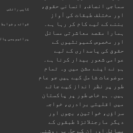
سماجی انصاف، انسانی حقوق،
کاپی رائٹس
اور مختلف طبقات کی آواز
بننے کے لیے کام کر رہا ہے۔
قوائد و ضوابط
ہمارا مقصد معاشرتی مسائل
پرائیویسی پال
اور مخصوص کمیونٹیوں کے
حقوق کی پاسداری کے لیے
عوامی شعور بیدار کرنا ہے۔
ہم نے اپنے مشن میں وہ تمام
موضوعات شامل کیے ہیں جو عام
طور پر نظر انداز کیے جاتے
ہیں۔ ہم خاص طور پر پاکستان
میں اقلیتی برادری، خواجہ
سراؤں، خواتین، بچوں اور
دیگر مارجنلائزڈ طبقوں کے
مسائل اور ان کے حل پر روشنی