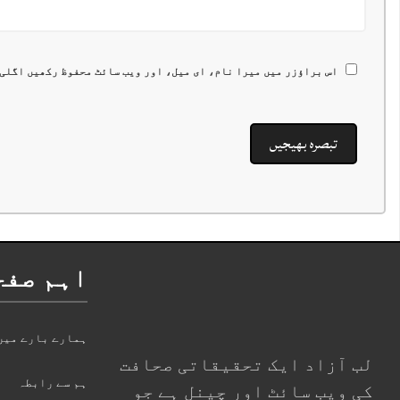
اس براؤزر میں میرا نام، ای میل، اور ویب سائٹ محفوظ رکھیں اگلی
اہم صفح
ہمارے بارے میں
لب آزاد ایک تحقیقاتی صحافت
ہم سے رابطہ
کی ویب سائٹ اور چینل ہے جو