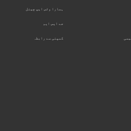
ہمارا وٹس ایپ چینل
جے ایس ایم
یسی
کمپنی سے رابطہ