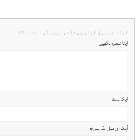
آپکا ای میل ایڈریس شائع نہیں کیا جائے گا
اپنا تبصرہ لکھیں
آپکا نام
*
آپکا ای میل ایڈریس
*