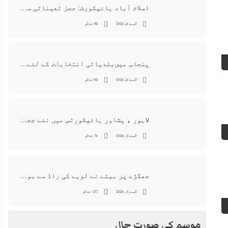
اسلام آباد ہائیکورٹ: ججز تعیناتی سمری منظور نہیں‌ ہونے کے خٌلاف فیصلہ محفوظ
اگست 6, 2026
82 مناظر
پنجاب میں‌بلدیاتی انتخابات کے لئے 12 ارب روپے سے زائد مختص کرنے کی منظوری
اگست 6, 2026
82 مناظر
لاہور ، پشاور ہائیکورٹس میں نئے ججز کی تعیناتی اور مستقلی التواء کا شکار
اگست 5, 2026
76 مناظر
جھگڑے پر بیٹے نے لوہے کی راڈ سے بوڑھی ماں اور ہمسائی کو قتل کردیا
اگست 5, 2026
137 مناظر
موسم کی صورت حال