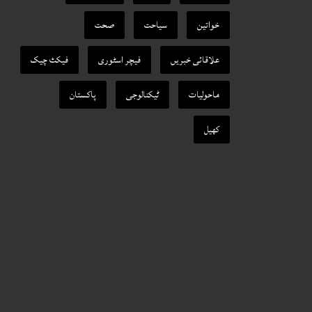
خواتین
سیاحت
صحت
علاقائی خبریں
فیچر اسٹوری
فیکٹ‌ چیک
ماحولیات
ٹیکنالوجی
پاکستان
کھیل