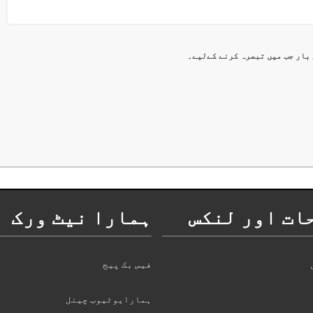
 بار جب میں تبصرہ کرنے کےلیے۔
ات اور لنکس
ہمارا نیٹ ورک
فیس بک پیج
ہمارایوٹیوب چینل