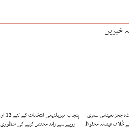
ہ خبریں
رٹ: ججز تعیناتی سمری
پنجاب میں‌بلدیاتی انتخابات
کے خٌلاف فیصلہ محفوظ
روپے سے زائد مختص کرنے کی منظوری