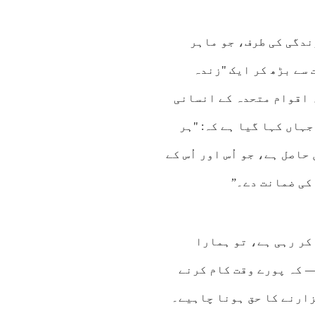
ندگی کی طرف، جو ماہر
 سے بڑھ کر ایک "زندہ
 اقوام متحدہ کے انسانی
د کرتی ہے، جہاں کہا گیا ہے کہ: "ہر
اصل ہے، جو اُس اور اُس کے
کی ضمانت دے۔”
ے کی تیاری کر رہی ہے، تو ہمارا
— کہ پورے وقت کام کرنے
زارنے کا حق ہونا چاہیے۔