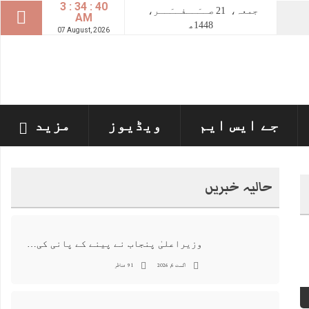
3 : 34 : 41
جمعہ،
21
صــَــفــَــر،
AM
1448ھ
07 August, 2026
جے ایس ایم
ویڈیوز
مزید
حالیہ خبریں
وزیراعلیٰ پنجاب نے پینے کے پانی کی بوتل پر چارجز لگانے کی تجویز مستر دکر دی
اگست 6, 2026
91 مناظر