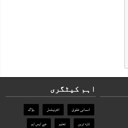
اہم کیٹگری
انسانی حقوق
انٹرنیشنل
بلاگ
تازہ ترین
تعلیم
جے ایس ایم