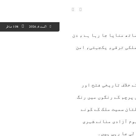
اگست 6, 2026
104 مناظر
ذبے کے ساتھ منایا جا رہا ہے ، دن
 ملکی ترقی، یکجہتی، امن
4:00
15:00
16:00
17:00
18:00
19:00
20:00
21
4°C
45°C
45°C
45°C
45°C
44°C
43°C
42
کے خلاف تاریخی فتح اور
 پرچم کے رنگوں میں رنگ
تان سمیت ملک کے کونے
وم آزادی منانے شہری
لی جا رہی ہیں۔