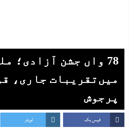
78 واں جشن آزادی؛ مل
میں‌تقریبات جاری، قو
پرجوش
فیس بک
ٹویٹر