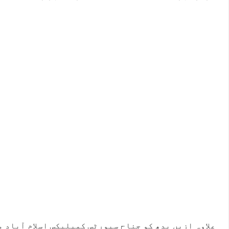
علاوہ ازیں بدھ کو جناح سپورٹس کمپلیکس اسلام آباد 