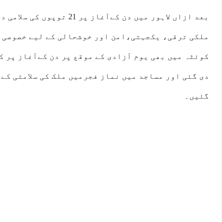
بعد ازاں لاہور میں دن کےآغاز پر
ملکی ترقی، یکجہتی،امن اور خوشحالی کے لیے خصوصی 
دی گئی اور مساجد میں نماز فجرمیں ملک کی سلامتی کے
گئیں۔