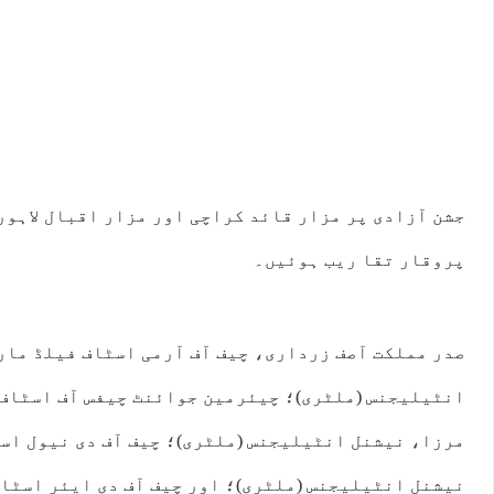
جشن آزادی پر مزار قائد کراچی اور مزار اقبال لاہور
پروقار تقا ریب ہوئیں۔
صدر مملکت آصف زرداری، چیف آف آرمی اسٹاف فیلڈ مار
انٹیلیجنس (ملٹری)؛ چیئرمین جوائنٹ چیفس آف اسٹاف
مرزا، نیشنل انٹیلیجنس (ملٹری)؛ چیف آف دی نیول اس
نیشنل انٹیلیجنس (ملٹری)؛ اور چیف آف دی ایئر اسٹا