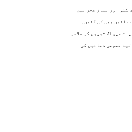
 21 توپوں کی سلامی دی گئی اور نماز فجر میں
دعائیں بھی کی گئیں۔
کوئٹہ میں بھی یوم آزادی کے موقع پر دن کےآغاز پر کینٹ میں 21 توپوں کی سلامی
 لیے خصوصی دعائیں کی