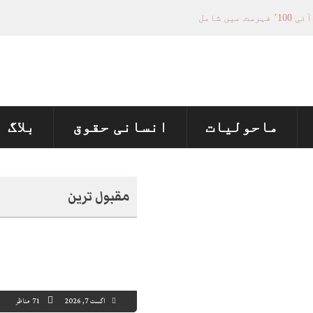
فیصلہ سازی کے عمل میں فعال کردار
تل پر چارجز لگانے کی تجویز مستر دکر دی
منظور نہیں‌ ہونے کے خٌلاف فیصلہ محفوظ
ماحولیات
انسانی حقوق
بلاگ
مقبول ترین
اگست 7, 2026
71 مناظر