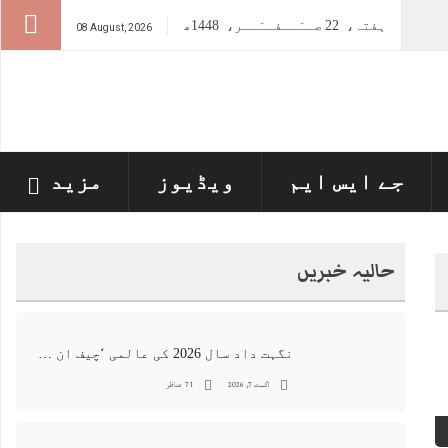
ہفتہ،
22
صــَــفــَــر،
1448ھ
08 August, 2026
جے ایس ایم
ویڈیوز
مزید
حالیہ خبریں
نگہت داد سال 2026 کی عالمی ‘چیف ان اے آئی 100’ فہرست میں شامل
اگست 7, 2026
71 مناظر