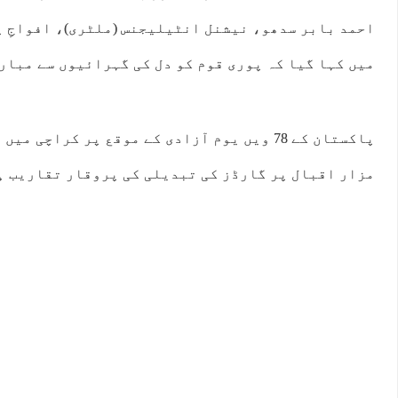
احمد بابر سدھو، نیشنل انٹیلیجنس (ملٹری)، افواجِ پ
میں کہا گیا کہ پوری قوم کو دل کی گہرائیوں سے مبار
پاکستان کے 78 ویں یوم آزادی کے موقع پر کراچی 
مزار اقبال پر گارڈز کی تبدیلی کی پروقار تقاریب 