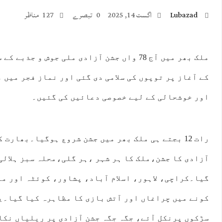
Lubazad
اگست 14, 2025
0 تبصرے
127 مناظر
ملک بھر میں آج 78 واں جشن آزادی ملی جوش و ج
کے آغاز پر توپوں کی سلامی دی گئی اور نماز فجر میں
:00
22:00
23:00
00:00
01:00
02:00
03:00
04:
اور خوشحالی کے لیے خصوصی دعائیں کی گئیں۔
°C
41°C
40°C
39°C
37°C
36°C
35°C
34
رات 12 بجتے ہی ملک بھر میں جشن شروع ہوگیا۔بھارت 
آزادی کا جشن،ملک کا ہر شہر ،ہر گلی،محلہ سبز ہلالی
گیا۔کراچی، لاہور، اسلام آباد، پشاور، کوئٹہ اور مل
کونے میں چراغاں اور آتش بازی کا مظاہرہ کیا گیا۔ی
سڑکوں پرنکل آئے، جگہ جگہ جشن آزادی پر ریلیاں نکا