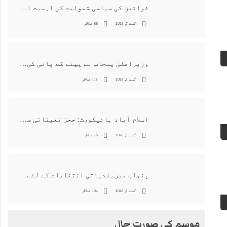
خواتین کی سیاسی شمولیت کی اہمیت اور فیصلہ سازی کے عمل میں فعال کردار
اگست 7, 2026
88 مناظر
وزیراعلیٰ پنجاب نے پینے کے پانی کی بوتل پر چارجز لگانے کی تجویز مستر دکر دی
اگست 6, 2026
113 مناظر
اسلام آباد ہائیکورٹ: ججز تعیناتی سمری منظور نہیں‌ ہونے کے خٌلاف فیصلہ محفوظ
اگست 6, 2026
95 مناظر
پنجاب میں‌بلدیاتی انتخابات کے لئے 12 ارب روپے سے زائد مختص کرنے کی منظوری
اگست 6, 2026
104 مناظر
موسم کی صورت حال