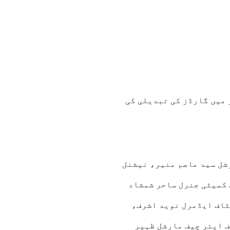
 میں گارڈز کی تبدیلی کی
شل سید عاصم منیر، نیشنل
 کمیٹی جنرل ساحر شمشاد
ٹاف ایڈمرل نوید اشرف،
ف ایئر چیف مارشل ظہیر