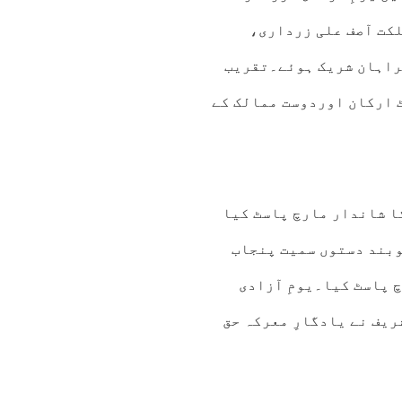
کت آصف علی زرداری،
براہان شریک ہوئے۔تقریب
 ارکان اوردوست ممالک کے
ا شاندار مارچ پاسٹ کیا
وبند دستوں سمیت پنجاب
 پاسٹ کیا۔یومِ آزادی
یف نے یادگارِ معرکہ حق