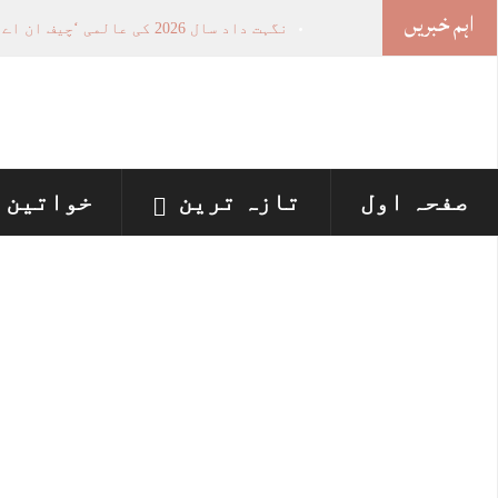
اہم خبریں
نگہت داد سال 2026 کی عالمی ‘چیف ان اے آئی 100’ فہرست میں شامل
خواتین کی سیاسی شمولیت کی اہمیت اور 
وزیراعلیٰ پنجاب نے پینے کے پانی کی بو
اسلام آباد ہائیکورٹ: ججز تعیناتی سمری 
پنجاب میں‌بلدیاتی انتخابات کے لئے 12 ارب روپے سے زائد مختص کرنے کی منظوری
صفحہ اول
تازہ ترین
خواتین