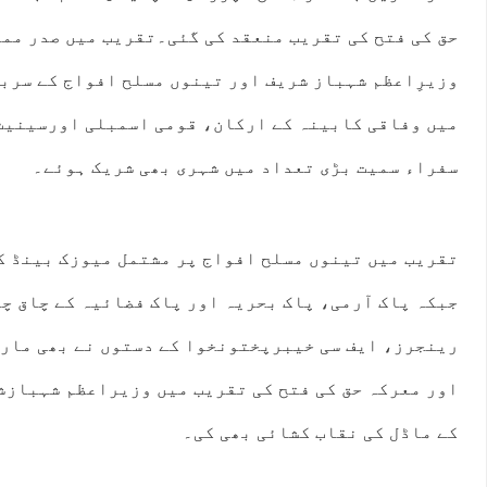
حق کی فتح کی تقریب منعقد کی گئی۔تقریب میں صدر ممل
وزیرِاعظم شہباز شریف اور تینوں مسلح افواج کے سر
میں وفاقی کابینہ کے ارکان، قومی اسمبلی اورسینیٹ
سفراء سمیت بڑی تعداد میں شہری بھی شریک ہوئے۔
تقریب میں تینوں مسلح افواج پر مشتمل میوزک بینڈ ک
جبکہ پاک آرمی، پاک بحریہ اور پاک فضائیہ کے چاق چ
رینجرز، ایف سی خیبرپختونخوا کے دستوں نے بھی مارچ
اور معرکہ حق کی فتح کی تقریب میں وزیراعظم شہبازشر
کے ماڈل کی نقاب کشائی بھی کی۔