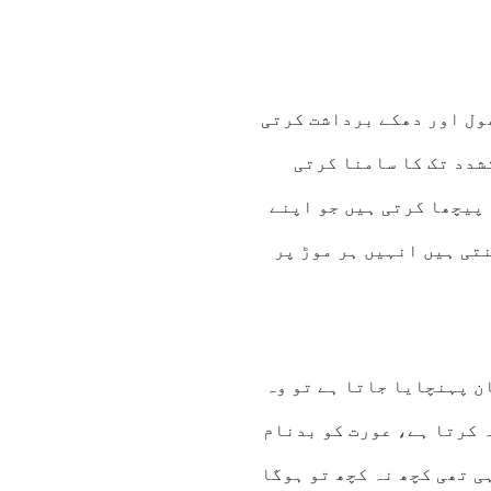
ول اور دھکے برداشت کرتی
شدد تک کا سامنا کرتی
 پیچھا کرتی ہیں جو اپنے
تی ہیں انہیں ہر موڑ پر
ن پہنچایا جاتا ہے تو وہ
 کرتا ہے، عورت کو بدنام
ی تھی کچھ نہ کچھ تو ہوگا