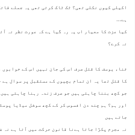
اکیلی کیوں نکلی تھی؟ ٹک ٹاک کرتی تھی یہ جملے قاتل
ہے…
کیا عزت کا معیار اب یہ رہ گیا ہے کہ عورت نظر نہ آئ
نہ کرے؟
ثناء یوسف کا قتل صرف اس کی جان نہیں اس کے خوابوں مح
کا قتل تھا یہ ان تمام بچیوں کے مستقبل پر سوال ہے 
جو کچھ بننا چاہتی ہیں جو صرف زندہ رہنا چاہتی ہیں
اور ہم؟ ہم چند دن افسوس کر کے کچھ سوشل میڈیا پوسٹ
جاتے ہیں
نہ مجرم پکڑا جاتا ہےنا قانون حرکت میں آتا ہے نہ ض