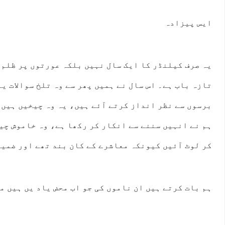
ایس پیزادہ
یہ صرف کیلنڈر کا ایک سال نہیں بلکہ عورتوں پر ظلم 
تازہ باب ہے۔ اس سال نے ہمیں پھر سے وہ تلخ سوالات یا
:00
15:00
16:00
17:00
18:00
19:00
20:00
21:
برسوں سے نظر انداز کرتے آئے ہیں، یہ وہ چیخیں ہیں 
°C
32°C
33°C
33°C
28°C
26°C
25°C
25
ہم نے انہیں سننے سے انکار کر رکھا ہے، وہ خاموش چی
کر لوٹ آئیں کیونکہ معاشرے کے کان بند تھے اور ضمیر
ہم بات کرتے ہیں ان ناموں کی جو اب محض یاد یں ہیں مگ