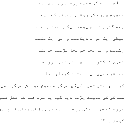
اسلام آباد کی جدید روشنیوں میں ایک
معصوم چہرے کی روشنی ہمیشہ کے لیے
بجھ گئی، ثناء یوسف ایک باہمت باعلم
بیٹی ایک خواب دیکھنے والی ایک مقصد
رکھنے والی بچی جو محض پڑھنا چاہتی
تھی، ڈاکٹر بننا چاہتی تھی اور اس
معاشرے میں اپنا مثبت کردار ادا
کرنا چاہتی تھی، لیکن اس کی معصوم خواہش اس کی امید
سفاکی کی بھینٹ چڑھا دیا گیا.یہ صرف ثنا کا قتل نہیں
عورت کے حقِ زندگی پر حملہ ہے یہ ہوا کی بیٹی کے پروں
کوشش ہے!!!