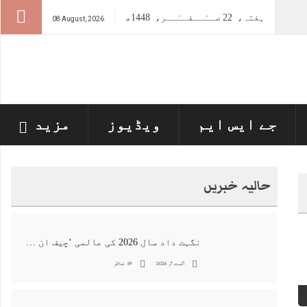
ہفتہ،
22
صــَــفــَــر،
1448ھ
08 August, 2026
جے ایس ایم
ویڈیوز
مزید
حالیہ خبریں
نگہت داد سال 2026 کی عالمی ‘چیف ان اے آئی 100’ فہرست میں شامل
اگست 7, 2026
59 مناظر