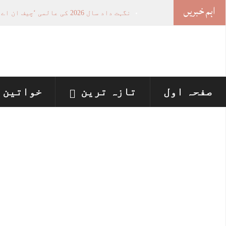
اہم خبریں
نگہت داد سال 2026 کی عالمی ‘چیف ان اے آئی 100’ فہرست میں شامل
خواتین کی سیاسی شمولیت کی اہمیت اور 
وزیراعلیٰ پنجاب نے پینے کے پانی کی بو
اسلام آباد ہائیکورٹ: ججز تعیناتی سمری 
پنجاب میں‌بلدیاتی انتخابات کے لئے 12 ارب روپے سے زائد مختص کرنے کی منظوری
صفحہ اول
تازہ ترین
خواتین