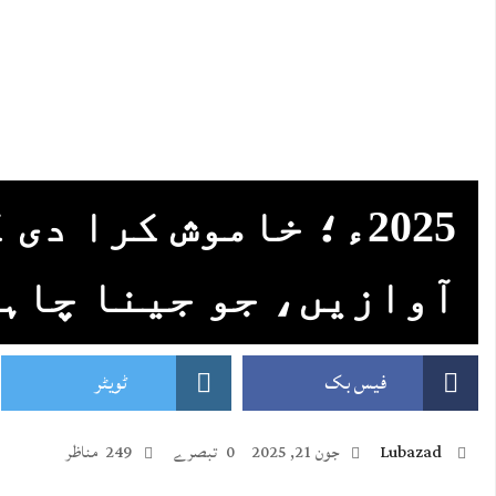
2025ء؛ خاموش کرا دی
آوازیں، جو جینا چاہ
فیس بک
ٹویٹر
Lubazad
جون 21, 2025
0 تبصرے
249 مناظر