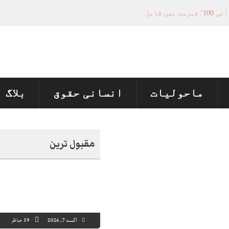
فیصلہ سازی کے عمل میں فعال کردار
تل پر چارجز لگانے کی تجویز مستر دکر دی
منظور نہیں‌ ہونے کے خٌلاف فیصلہ محفوظ
ماحولیات
انسانی حقوق
بلاگ
مقبول ترین
اگست 7, 2026
59 مناظر