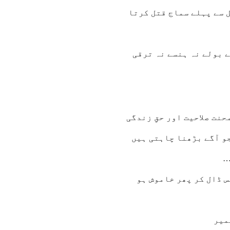
 سے پہلے سماج قتل کرتا
ے بولے نہ ہنسے نہ ترقی
نت صلاحیت اور حقِ زندگی
جو آگے بڑھنا چاہتی ہیں
…
س ڈال کر پھر خاموش ہو
میر