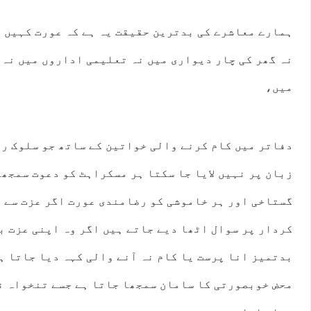
ہمارے معاشرے کی بدترین حقیقت یہ ہے کہ عورت کہیں 
نہ گھر کی چار دیواری میں نہ تعلیمی اداروں میں نہ 
میں،
دفاتر میں کام کرنے والی خواتین کے ساتھ جو سلوک رو
زبان پر نہیں لایا جا سکتا ہر مسکراہٹ کو دعوت سمجھا
گستاخی اور ہر خاموشی کو رضامندی عورت اگر عزت سے 
کردار پر سوال اٹھا دیے جاتے ہیں اگر وہ اپنی عزت ب
بدتمیز انا پرست یا کام نہ آنے والی کہہ دیا جاتا ہ
محض خوبصورتی کا سامان سمجھا جاتا ہے جسے تنخواہ ن