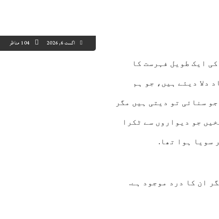
اگست 6, 2026
104 مناظر
کی ایک طویل فہرست کا
د دلا دیئے ہیں، جو ہم
7:00
08:00
09:00
10:00
11:00
12:00
13:00
14
جو سنائی تو دیتی ہیں مگر
4°C
25°C
27°C
28°C
29°C
30°C
31°C
32
خیں جو دیواروں سے ٹکرا
 سویا ہوا تھا.
ر ان کا درد موجود ہے.