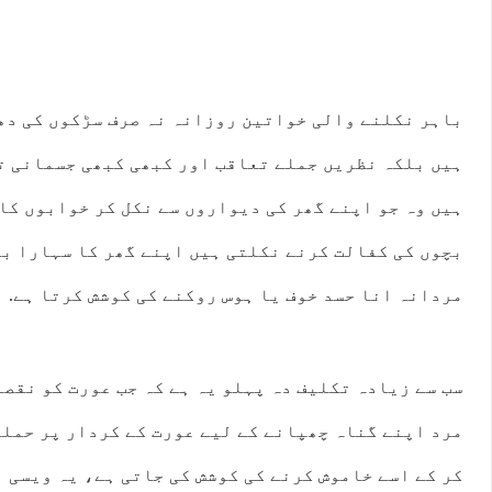
باہر نکلنے والی خواتین روزانہ نہ صرف سڑکوں کی دھ
ہیں بلکہ نظریں جملے تعاقب اور کبھی کبھی جسمانی ت
ہیں وہ جو اپنے گھر کی دیواروں سے نکل کر خوابوں کا
بچوں کی کفالت کرنے نکلتی ہیں اپنے گھر کا سہارا بن
مردانہ انا حسد خوف یا ہوس روکنے کی کوشش کرتا ہے.
سب سے زیادہ تکلیف دہ پہلو یہ ہے کہ جب عورت کو نقصا
مرد اپنے گناہ چھپانے کے لیے عورت کے کردار پر حملہ
کر کے اسے خاموش کرنے کی کوشش کی جاتی ہے، یہ ویسی ہ