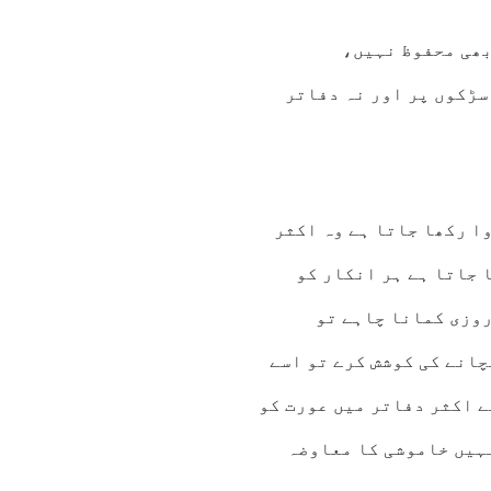
بھی محفوظ نہیں،
سڑکوں پر اور نہ دفاتر
ا رکھا جاتا ہے وہ اکثر
 جاتا ہے ہر انکار کو
روزی کمانا چاہے تو
چانے کی کوشش کرے تو اسے
ے اکثر دفاتر میں عورت کو
ہیں خاموشی کا معاوضہ