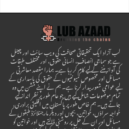
لب آزاد ایک تحقیقاتی صحافت کی ویب سائٹ اور چینل
ہے جو سماجی انصاف، انسانی حقوق، اور مختلف طبقات
کی آواز بننے کے لیے کام کر رہا ہے۔ ہمارا مقصد معاشرتی
مسائل اور مخصوص کمیونٹیوں کے حقوق کی پاسداری کے
لیے عوامی شعور بیدار کرنا ہے۔ ہم نے اپنے مشن میں وہ
تمام موضوعات شامل کیے ہیں جو عام طور پر نظر انداز کیے
جاتے ہیں۔ ہم خاص طور پر پاکستان میں اقلیتی برادری،
خواجہ سراؤں، خواتین، بچوں اور دیگر مارجنلائزڈ طبقوں کے
مسائل اور ان کے حل پر روشنی ڈالتے ہیں اور خواتین کو