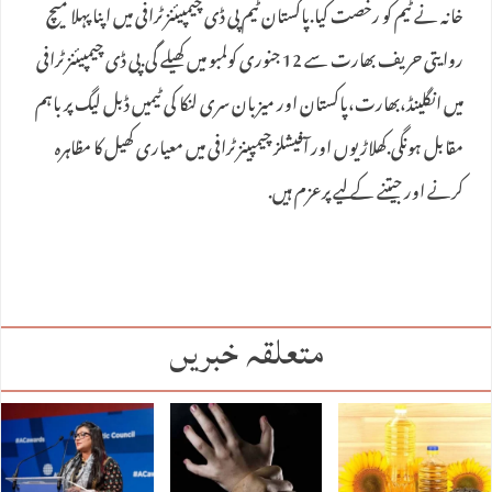
خانہ نے ٹیم کو رخصت کیا.پاکستان ٹیم پی ڈی چیمپیئنز ٹرافی میں اپنا پہلا میچ
روایتی حریف بھارت سے 12 جنوری کولمبو میں کھیلے گی.پی ڈی چیمپیئنز ٹرافی
میں انگلینڈ،بھارت،پاکستان اور میزبان سری لنکا کی ٹیمیں ڈبل لیگ پر باہم
مقابل ہونگی.کھلاڑیوں اور آفیشلز چیمپینز ٹرافی میں معیاری کھیل کا مظاہرہ
کرنے اور جیتنے کے لیے پرعزم ہیں.
متعلقہ خبریں