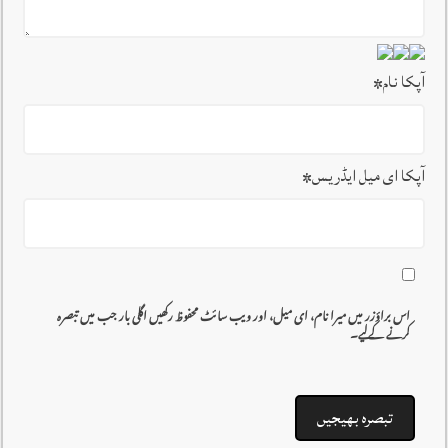
آپکا نام
*
آپکا ای میل ایڈریس
*
اس براؤزر میں میرا نام، ای میل، اور ویب سائٹ محفوظ رکھیں اگلی بار جب میں تبصرہ
کرنے کےلیے۔