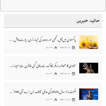
حالیہ خبریں
پاکستان میں‌تیل، گھی اور دودھ کی لیبارٹری رپورٹ پیش ، 176 نمونے غیر معیاری قرار
اگست 8, 2026
95 مناظر
شادی کا جھانسہ دیکر بنکاک سے بلائی گئی خاتون سے مبینہ زیادتی، ملزم گرفتار
اگست 8, 2026
91 مناظر
نگہت داد سال 2026 کی عالمی ‘چیف ان اے آئی 100’ فہرست میں شامل
اگست 7, 2026
77 مناظر