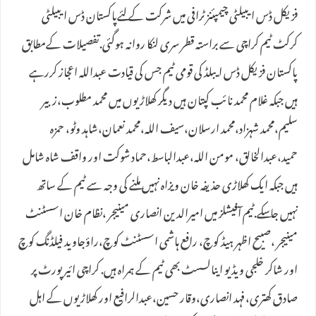
فزیکل ڈس ایبیلٹی چیمپئنز ٹرافی میں شرکت کے لئےپاکستان ڈس ایبیلٹی
کرکٹ ٹیم کراچی سے براستہ قطر سری لنکا روانہ ہوگئی.تفصیلات کےمطابق
پاکستان فزیکل ڈس ایبلڈ کی قومی ٹیم جس کی قیادت عبداللہ اعجاز کررہے
ہیں جبکہ غلام محمد نائب کپتان ہیں دیگر کھلاڑیوں میں محمد مطلوب،زبیر
سلیم،محمد شہزاد،محمد ارسلان،سیف اللہ،محمد نعمان،شاہد وٹو، حمزہ
حمید،عبدالخالق، مومن اللہ،عبدالباسط،حماد شوکت اور واقف شاہ شامل
ہیں جبکہ ایک کھلاڑی حذیفہ خان ویزاہ نہیں ملنے کی وجہ سے ٹیم کے ساتھ
نہیں جاسکے.ٹیم آفیشلز میں امیرالدین انصاری مینیجر ،نظام خان اسسٹنٹ
مینیجر ،صبیح اظہر ہیڈ کوچ، رافع ہاشمی اسسٹنٹ کوچ،راؤجاوید فیلڈنگ کوچ
اور شاکر خلجی ویڈیو اینالسسٹ بھی ٹیم کے ہمراہ ہیں. کراچی ائیر پورٹ پر
صادق کھتری،فہد انصاری،وقار حسین،عبدالرافیع اور کھلاڑیوں کے اہل