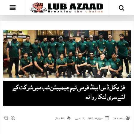
فزیکل ڈس ایبلڈ قومی ٹیم چیمپیئن شپ میں‌شرکت کے
لئےسری لنکا روانہ
Lubazad
جنوری 10, 2025
0 تبصرے
199 مناظر