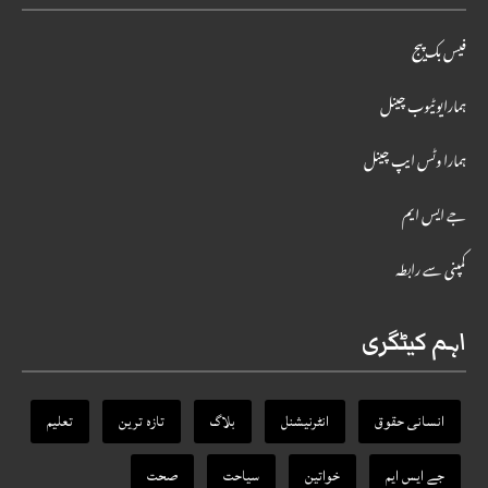
فیس بک پیج
ہمارایوٹیوب چینل
ہمارا وٹس ایپ چینل
جے ایس ایم
کمپنی سے رابطہ
اہم کیٹگری
انسانی حقوق
انٹرنیشنل
بلاگ
تازہ ترین
تعلیم
جے ایس ایم
خواتین
سیاحت
صحت