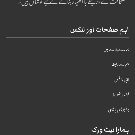
صحافت کے ذریعے بااختیار بنانے کے لیے کوشاں ہیں۔
اہم صفحات اور لنکس
ہمارے بارے میں
ہم سے رابطہ
کاپی رائٹس
قوائد و ضوابط
پرائیویسی پالیسی
ہمارا نیٹ ورک