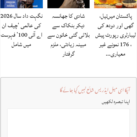
پاکستان میں‌تیل،
شادی کا جھانسہ
نگہت داد سال 2026
گھی اور دودھ کی
دیکر بنکاک سے
کی عالمی ‘چیف ان
لیبارٹری رپورٹ پیش
بلائی گئی خاتون سے
اے آئی 100’ فہرست
، 176 نمونے غیر
مبینہ زیادتی، ملزم
میں شامل
معیاری…
گرفتار
آپکا ای میل ایڈریس شائع نہیں کیا جائے گا
اپنا تبصرہ لکھیں