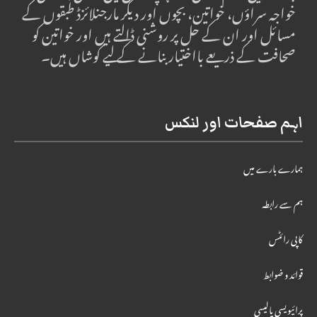
خواجہ سراؤں، خواتین، بچوں اور دیگر مارجنلائزڈ طبقوں کے
مسائل اور ان کے حل پر روشنی ڈالتے ہیں اور خواتین کو
صحافت کے ذریعے بااختیار بنانے کے لیے کوشاں ہیں۔
اہم صفحات اور لنکس
ہمارے بارے میں
ہم سے رابطہ
کاپی رائٹس
قوائد و ضوابط
پرائیویسی پالیسی