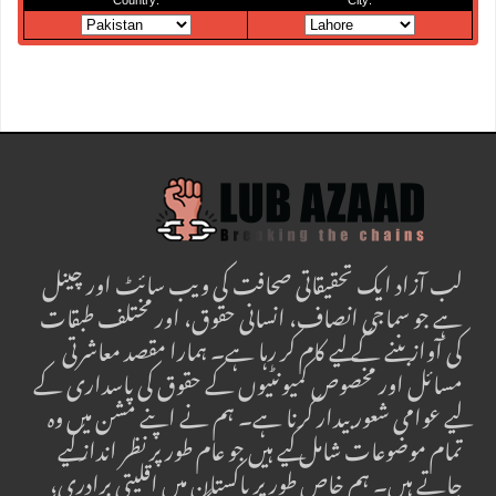
لب آزاد ایک تحقیقاتی صحافت کی ویب سائٹ اور چینل
ہے جو سماجی انصاف، انسانی حقوق، اور مختلف طبقات
کی آواز بننے کے لیے کام کر رہا ہے۔ ہمارا مقصد معاشرتی
مسائل اور مخصوص کمیونٹیوں کے حقوق کی پاسداری کے
لیے عوامی شعور بیدار کرنا ہے۔ ہم نے اپنے مشن میں وہ
تمام موضوعات شامل کیے ہیں جو عام طور پر نظر انداز کیے
جاتے ہیں۔ ہم خاص طور پر پاکستان میں اقلیتی برادری،