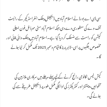
سی ڈی اے بورڈ نے اسلام آباد میں ڈیجیٹل پبلک انفراسٹرکچر کے رائیٹ
آف وے کی منظوری دے دی جبکہ اسلام آباد سٹی موبائل فون ایپلی
کیشن کو راست سے منسلک کر دیا گیا ہے۔اسلام آباد میں پبلک وائی فائی اور
مخصوص جگہوں پر ای-لائبریریز کا قیام دسمبر 2025 تک مکمل کر لیا جائے
گا۔
کیش لیس اکانومی رائج کرنے کے لیے پہلے مرحلے میں سرکاری ملازمین کی
تنخواہیں، پینشنز اور کنٹریکٹرز کی ادائیگی مکمل طور پر ڈیجیٹل طریقے سے کی
جائے گی۔