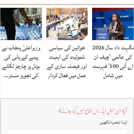
نگہت داد سال 2026
خواتین کی سیاسی
وزیراعلیٰ پنجاب نے
کی عالمی ‘چیف ان
شمولیت کی اہمیت
پینے کے پانی کی
اے آئی 100’ فہرست
اور فیصلہ سازی کے
بوتل پر چارجز لگانے
میں شامل
عمل میں فعال کردار
کی تجویز مستر…
آپکا ای میل ایڈریس شائع نہیں کیا جائے گا
اپنا تبصرہ لکھیں