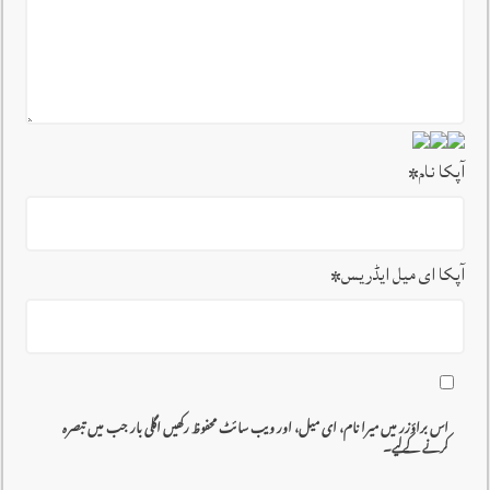
آپکا نام
*
آپکا ای میل ایڈریس
*
اس براؤزر میں میرا نام، ای میل، اور ویب سائٹ محفوظ رکھیں اگلی بار جب میں تبصرہ
کرنے کےلیے۔