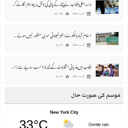
وزیراعلیٰ پنجاب نے پینے کے پانی کی بوتل پر چارجز لگانے کی تجویز مستر دکر دی
اگست 6, 2026
106 مناظر
اسلام آباد ہائیکورٹ: ججز تعیناتی سمری منظور نہیں‌ ہونے کے خٌلاف فیصلہ محفوظ
اگست 6, 2026
91 مناظر
پنجاب میں‌بلدیاتی انتخابات کے لئے 12 ارب روپے سے زائد مختص کرنے کی منظوری
اگست 6, 2026
95 مناظر
موسم کی صورت حال
New York City
33°C
Gentle rain