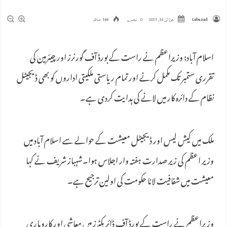
Lubazad
جولائی 14, 2025
0 تبصرے
148 مناظر
اسلام آباد: وزیراعظم نے راست کے بورڈ آف گورنرز اور چیئرمین کی
تقرری ستمبر تک مکمل کرنے اور تمام ریاستی ملکیتی اداروں کو بھی ڈیجیٹل
نظام کے دائرہ کار میں لانے کی ہدایت کردی ہے۔
ملک میں کیش لیس اور ڈیجیٹل معیشت کے حوالے سے اسلام آباد میں
وزیر اعظم کی زیر صدارت ہفتہ وار اجلاس ہوا۔شہباز شریف نے کہا
معیشت میں شفافیت لانا حکومت کی اولین ترجیح ہے۔
وزیراعظم نے راست کے بورڈ آف ڈائریکٹرز میں معاشی اور کاروباری