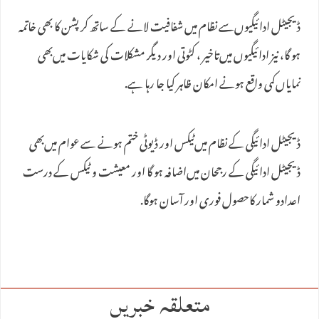
ڈیجیٹل ادائیگیوں‌سے نظام میں شفافیت لانے کے ساتھ کرپشن کا بھی خاتمہ
ہو گا، نیز ادائیگیوں میں‌تاخیر ، کٹوتی اور دیگر مشکلات کی شکایات میں‌بھی
نمایاں‌کمی واقع ہونے امکان ظاہر کیا جا رہا ہے.
ڈیجیٹل ادائیگی کے نظام میں‌ٹیکس اور ڈیوٹی ختم ہونے سے عوام میں‌بھی
ڈیجیٹل ادائیگی کے رجحان میں‌اضافہ ہو گا اور معیشت و ٹیکس کے درست
اعدادو شمار کاحصول فوری اور آسان ہوگا.
متعلقہ خبریں