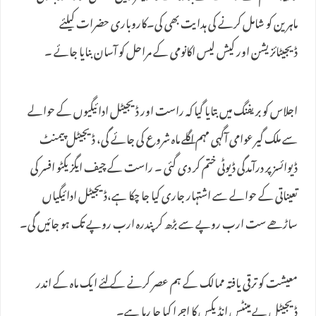
ماہرین کو شامل کرنے کی ہدایت بھی کی۔کاروباری حضرات کیلئے
ڈیجیٹائزیشن اور کیش لیس اکانومی کے مراحل کو آسان بنایا جائے ۔
اجلاس کو بریفنگ میں بتایا گیا کہ راست اور ڈیجیٹل ادائیگیوں کے حوالے
سے ملک گیر عوامی آگہی مہم اگلے ماہ شروع کی جائے گی، ڈیجیٹل پیمنٹ
ڈیوائسز پر درآمدگی ڈیوٹی ختم کر دی گئی ۔ راست کے چیف ایگزیکٹو افسر کی
تعیناتی کے حوالے سے اشتہار جاری کیا جا چکا ہے،ڈیجیٹل ادائیگیاں
ساڑھے ست ارب روپے سے بڑھ کر پندرہ ارب روپے تک ہو جائیں گی۔
معیشت کو ترقی یافتہ ممالک کے ہم عصر کرنے کے لئے ایک ماہ کے اندر
ڈیجیٹل پے مینٹس انڈیکس کا اجرا کیا جا رہا ہے۔