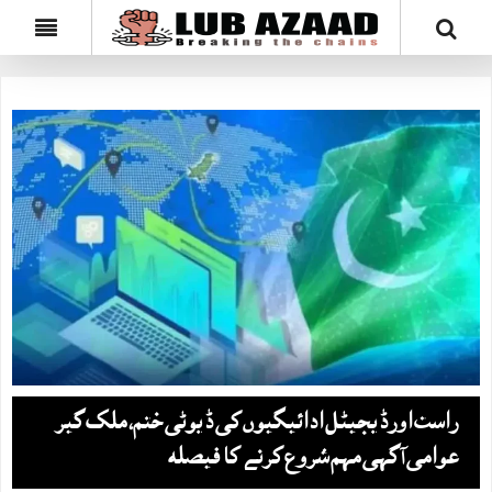
راست اورڈیجیٹل ادائیگیوں کی ڈیوٹی ختم، ملک گیر
عوامی آگہی مہم شروع کرنے کا فیصلہ