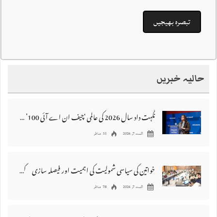
حالیہ خبریں
نگہت داد سال 2026 کی عالمی ‘چیف ان اے آئی 100’ فہرست میں شامل
اگست 7, 2026
51 مناظر
خواتین کی سیاسی شمولیت کی اہمیت اور فیصلہ سازی کے عمل میں فعال کردار
اگست 7, 2026
78 مناظر