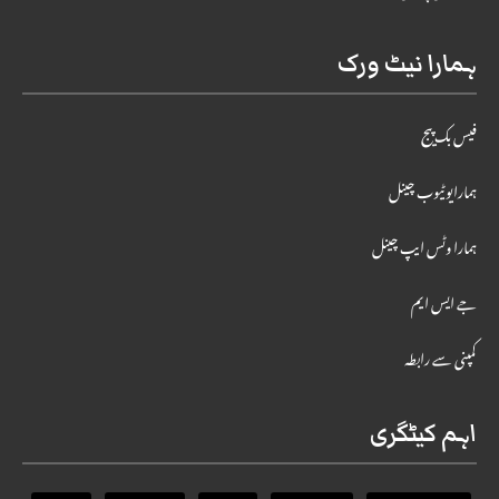
ہمارا نیٹ ورک
فیس بک پیج
ہمارایوٹیوب چینل
ہمارا وٹس ایپ چینل
جے ایس ایم
کمپنی سے رابطہ
اہم کیٹگری